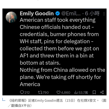
《紐約郵報》記者Emily Goodin週五（15日）在社媒X發文。（圖
／翻攝自X平台）