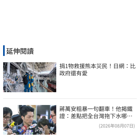
延伸閱讀
捐1物救援熊本災民！日網：比
政府還有愛
蔣萬安粗暴一句翻車！他揭鐵
證：差點把全台灣拖下水哪時
道歉
(2026年08月07日)