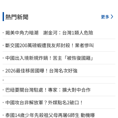
熱門新聞
更多
揭美中角力暗潮 謝金河：台灣1類人危險
斷交國200萬磅蝦遭我友邦封殺！業者慘叫
中國出入境新規炸鍋！苦主「被恢復國籍」
2026最佳移居國曝！台灣名次好強
巴紐要關台灣駐處！專家：擴大對中合作
中國攻台非解放軍？外媒點名2破口！
泰國14歲少年先殺祖父母再屠6師生 動機曝