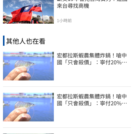
來台尋找商機
1小時前
其他人也在看
宏都拉斯蝦農集體炸鍋！嗆中
國「只會殺價」：寧付20%關
稅賣白蝦給台灣
宏都拉斯蝦農集體炸鍋！嗆中
國「只會殺價」：寧付20%關
稅賣白蝦給台灣