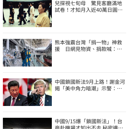
兒探視七旬母 驚見客廳滿地
試卷！才知月入近40萬日圓
真相竟如此感人
熊本強震台灣「捐一物」神救
援 日網見物資、捐款喊：給
台灣統治算了
中國鎖國新法9月上路！謝金河
揭「美中角力暗潮」示警：台
灣1類人危險了
中國9/15爆「鎖國新法」！台
商赴機場才知出不去 秘密邊控