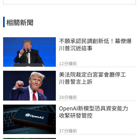
相關新聞
不願承認民調創新低！幕僚爆
川普沉迷這事
12分鐘前
美法院裁定白宮宴會廳停工　
川普誓言上訴
28分鐘前
OpenAI新模型恐具資安能力　
收緊研發管控
37分鐘前