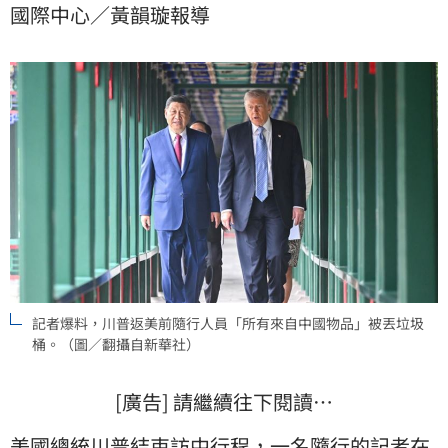
國際中心／黃韻璇報導
在餽贈英國駐中外交人員的茶具中暗藏竊聽器。
記者爆料，川普返美前隨行人員「所有來自中國物品」被丟垃圾
桶。（圖／翻攝自新華社）
[廣告] 請繼續往下閱讀…
美國
總統
川普
結束訪中行程，一名隨行的記者在