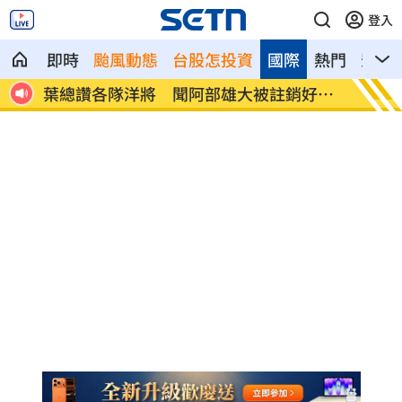
登入
即時
颱風動態
台股怎投資
國際
熱門
影音
月上
葉總讚各隊洋將 聞阿部雄大被註銷好吃
粉專謾
驚
元