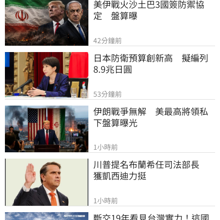
美伊戰火沙土巴3國簽防禦協
定　盤算曝
42分鐘前
日本防衛預算創新高　擬編列
8.9兆日圓
53分鐘前
伊朗戰爭無解　美最高將領私
下盤算曝光
1小時前
川普提名布蘭希任司法部長　
獲凱西迪力挺
1小時前
斷交19年看見台灣實力！這國