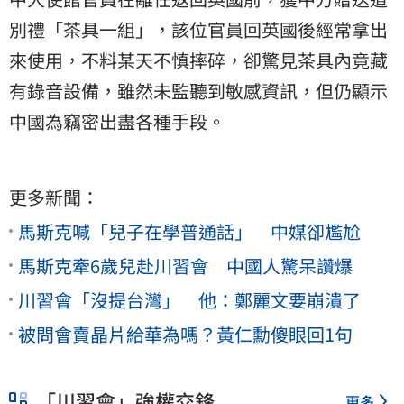
別禮「茶具一組」，該位官員回英國後經常拿出
來使用，不料某天不慎摔碎，卻驚見茶具內竟藏
有錄音設備，雖然未監聽到敏感資訊，但仍顯示
中國為竊密出盡各種手段。
更多新聞：
馬斯克喊「兒子在學普通話」 中媒卻尷尬
馬斯克牽6歲兒赴川習會 中國人驚呆讚爆
川習會「沒提台灣」 他：鄭麗文要崩潰了
被問會賣晶片給華為嗎？黃仁勳傻眼回1句
「川習會」強權交鋒
更多