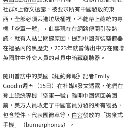
社群X上發文透露，被要求所有
中國
發放的東
西，全部必須丟進垃圾桶裡，不能帶上總統的專
機「空軍一號」，此事現在在網路傳開引發熱
議。就有人點出關鍵原因，提到中國有裝竊聽器
在禮品內的黑歷史，2023年就曾傳出中方在餽贈
英國
駐中外交人員的茶具中暗藏竊聽器。
隨川普訪中的美國《紐約郵報》記者Emily
Goodin週五（15日）在社媒X發文透露，他們在
登上總統專機「空軍一號」離開中國返回美國
前，美方人員收走了中國官員分發的所有物品，
包含證件、代表團徽章等，
白宮
發放的「拋棄式
手機
」（burnerphones）。