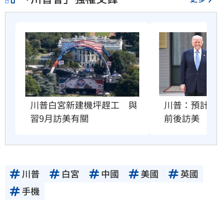
川普：預計習近
川普白宮新建機坪趕工　與
前後訪美
習9月訪美有關
川普
白宮
中國
美國
英國
手機