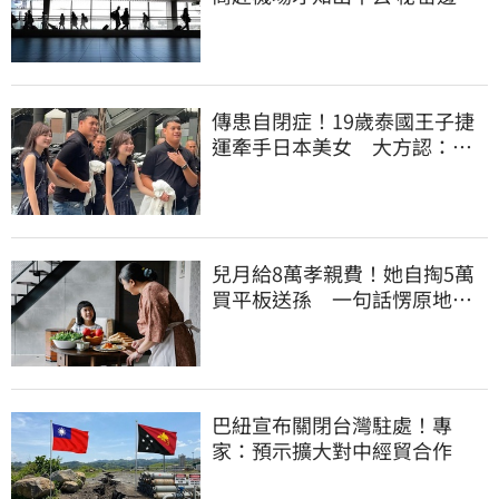
合法化
傳患自閉症！19歲泰國王子捷
運牽手日本美女 大方認：
「我在追她」
兒月給8萬孝親費！她自掏5萬
買平板送孫 一句話愣原地
「傷心不已」
巴紐宣布關閉台灣駐處！專
家：預示擴大對中經貿合作