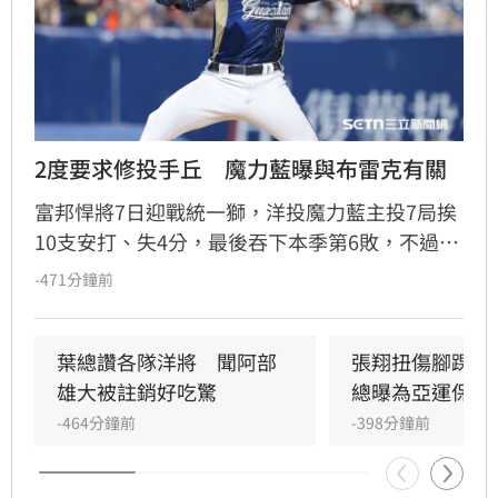
2度要求修投手丘　魔力藍曝與布雷克有關
富邦悍將7日迎戰統一獅，洋投魔力藍主投7局挨
10支安打、失4分，最後吞下本季第6敗，不過比
賽中出現一罕見插曲，他2度要求場務人員幫忙
-471分鐘前
整理投手丘，8日賽前他也解釋是因為與布雷克
落腳位置相近，投手丘被踩出坑影響投球。
葉總讚各隊洋將　聞阿部
張翔扭傷腳踝下
雄大被註銷好吃驚
總曝為亞運保護
-464分鐘前
-398分鐘前