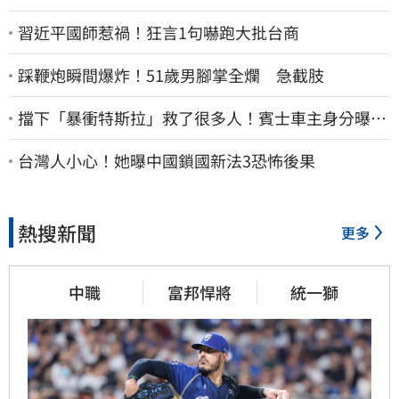
習近平國師惹禍！狂言1句嚇跑大批台商
踩鞭炮瞬間爆炸！51歲男腳掌全爛 急截肢
擋下「暴衝特斯拉」救了很多人！賓士車主身分曝…
他社群擁1.4萬追蹤
台灣人小心！她曝中國鎖國新法3恐怖後果
熱搜新聞
更多
中職
富邦悍將
統一獅