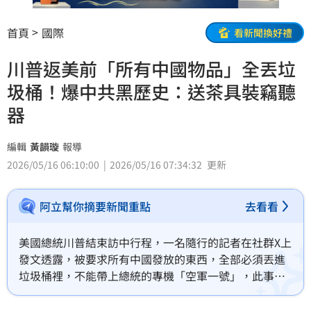
首頁
國際
看新聞換好禮
川普返美前「所有中國物品」全丟垃
圾桶！爆中共黑歷史：送茶具裝竊聽
器
編輯
黃韻璇
報導
2026/05/16 06:10:00
2026/05/16 07:34:32
更新
阿立幫你摘要新聞重點
去看看
美國總統川普結束訪中行程，一名隨行的記者在社群X上
發文透露，被要求所有中國發放的東西，全部必須丟進
垃圾桶裡，不能帶上總統的專機「空軍一號」，此事現
在在網路傳開引發熱議。就有人點出關鍵原因，提到中
國有裝竊聽器在禮品內的黑歷史，2023年就曾傳出中方