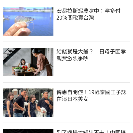
宏都拉斯蝦農嗆中：寧多付
20%關稅賣台灣
給錢就是大爺？　日母子因孝
親費激烈爭吵
傳患自閉症！19歲泰國王子認
在追日本美女
到了機場才知出不去！中國爆