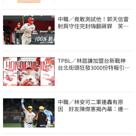
中職／竟敢測試他！郭天信雷
射肩守住完封嗨翻蔣銲 笑談
和鋼龍爭三振王
TPBL／林庭謙加盟台新戰神
台北街頭狂發3000份特報引爆
人潮
中職／林安可二軍連轟有原
因 好友陳傑憲揭內幕：連天
才都願意調整