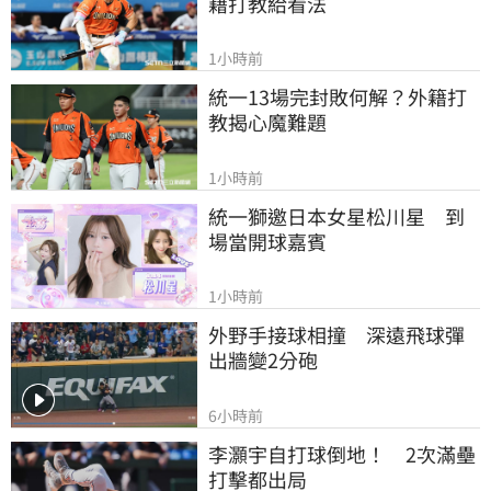
籍打教給看法
1小時前
統一13場完封敗何解？外籍打
教揭心魔難題
1小時前
統一獅邀日本女星松川星　到
場當開球嘉賓
1小時前
外野手接球相撞　深遠飛球彈
出牆變2分砲
6小時前
李灝宇自打球倒地！　2次滿壘
打擊都出局