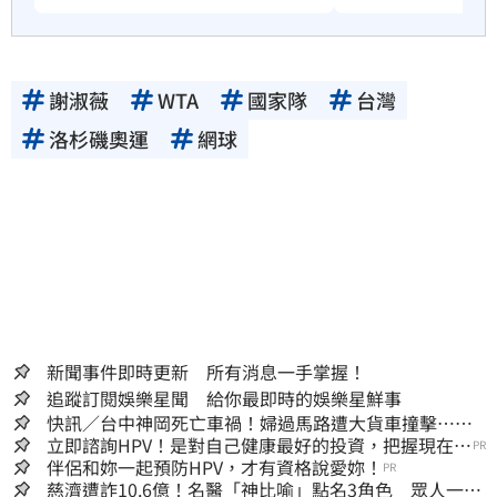
謝淑薇
WTA
國家隊
台灣
洛杉磯奧運
網球
新聞事件即時更新 所有消息一手掌握！
追蹤訂閱娛樂星聞 給你最即時的娛樂星鮮事
快訊／台中神岡死亡車禍！婦過馬路遭大貨車撞擊…下
半身輾碎慘死路口
立即諮詢HPV！是對自己健康最好的投資，把握現在不
PR
嫌晚！
伴侶和妳一起預防HPV，才有資格說愛妳！
PR
慈濟遭詐10.6億！名醫「神比喻」點名3角色 眾人一看