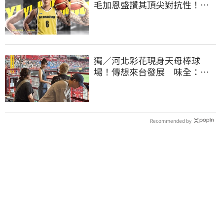
毛加恩盛讚其頂尖對抗性！盼
助隊衝擊金盃
獨／河北彩花現身天母棒球
場！傳想來台發展 味全：歡
迎各界人士進場
Recommended by