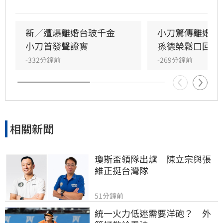
門聯姻的佳話，如今卻傳出已低調離婚，兩名子
女目前由林文晴照料。據知情人士透露，兩人因
長年相處失去交集，且小刀長期「無特別作為」
新／遭爆離婚台玻千金　
小刀驚傳離婚台
導致感情破裂。小刀昔日以5566成員身分紅遍亞
小刀首發聲證實
孫德榮鬆口回應
洲，後轉型幕後經營影視與文創事業，對於婚變
-332分鐘前
-269分鐘前
傳聞，雙方至今皆未公開回應與說明，昔日宛如
童
相關新聞
瓊斯盃領隊出爐　陳立宗與張
維正挺台灣隊
51分鐘前
統一火力低迷需要洋砲？　外