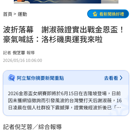
首頁
運動
看新聞換好禮
波折落幕 謝淑薇證實出戰金恩盃！
豪氣喊話：洛杉磯奧運我來啦
記者
倪芝蓉
報導
2026/05/16 10:06:00
阿立幫你摘要新聞重點
去看看
2026金恩盃女網賽即將於6月15日在吉隆坡登場，日前
因未獲網協徵詢而引發風波的台灣雙打天后謝淑薇，16
日凌晨在個人社群投下震撼彈，證實幾經波折後已「參
賽確認」。目前WTA世界女雙排名13的她，甚至開心加
碼喊話：「洛杉磯奧運我來啦！」
記者倪芝蓉／綜合報導