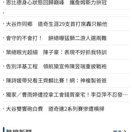
恩比德身心狀態回歸巔峰 攜詹姆斯力拚冠
大谷炸同鄉 道奇生涯29支首打席轟只輸他
會守的不會打！ 餅總曝猛獅二游人選兩難
葉總眼光超細 陳子豪：表現不好抓我特訓
告別洋基工程 領航猿宣佈陳昱瑞重披戰袍
陳詩媛帶兒看王齊麟比賽！網：神複製爸爸
獨家／曹雨婷遭控拿工會錢買豪宅！李亞萍不忍發
聲：余天管工會都貼錢
大谷雙響砲白費 道奇連2系列賽慘遭橫掃