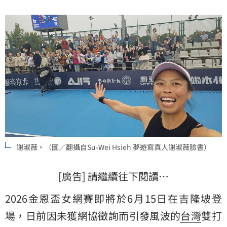
謝淑薇。（圖／翻攝自Su-Wei Hsieh 夢遊寫真人謝淑薇臉書）
[廣告] 請繼續往下閱讀…
2026金恩盃女網賽即將於6月15日在吉隆坡登
場，日前因未獲網協徵詢而引發風波的
台灣
雙打