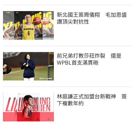
新北國王簽周儀翔　毛加恩盛
讚頂尖對抗性
前兄弟打教莎菈炸裂　還是
WPBL首支滿貫砲
林庭謙正式加盟台新戰神　簽
下複數年約