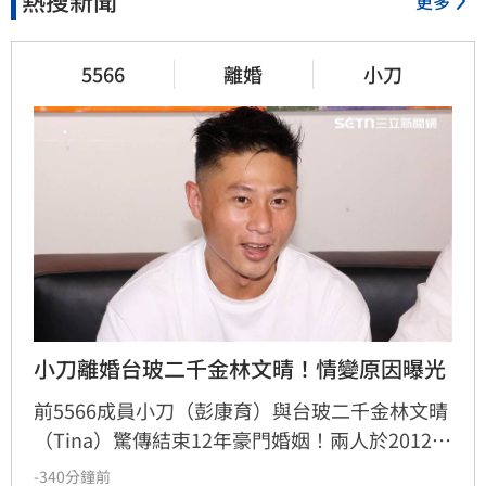
熱搜新聞
更多
5566
離婚
小刀
小刀離婚台玻二千金林文晴！情變原因曝光
前5566成員小刀（彭康育）與台玻二千金林文晴
（Tina）驚傳結束12年豪門婚姻！兩人於2012年
舉辦耗資逾500萬的世紀婚宴，曾是演藝圈與豪
-340分鐘前