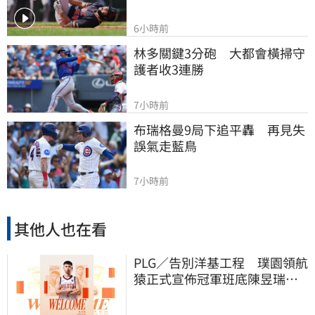
6小時前
林多關鍵3分砲　大都會橫掃守
護者收3連勝
7小時前
布瑞格曼9局下追平轟　再見失
誤氣走藍鳥
7小時前
其他人也在看
PLG／告別洋基工程 璞園領航
猿正式宣佈冠軍班底陳昱瑞下
季重披戰袍