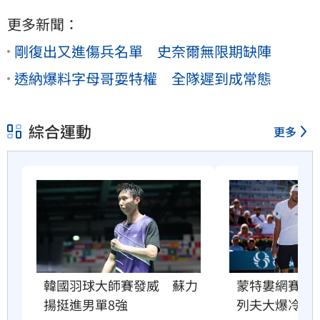
更多新聞：
剛復出又進傷兵名單 史奈爾無限期缺陣
透納爆料字母哥耍特權 全隊遲到成常態
綜合運動
更多
韓國羽球大師賽發威　蘇力
蒙特婁網賽輸
揚挺進男單8強
列夫大爆冷出