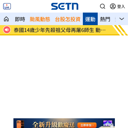
登入
即時
颱風動態
台股怎投資
運動
熱門
影音
闖入
泰國14歲少年先殺祖父母再屠6師生 動機
韓韶禧
曝
「嫩」