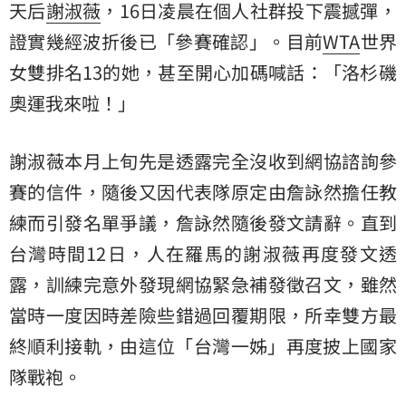
天后
謝淑薇
，16日凌晨在個人社群投下震撼彈，
證實幾經波折後已「參賽確認」。目前
WTA
世界
女雙排名13的她，甚至開心加碼喊話：「
洛杉磯
奧運
我來啦！」
謝淑薇本月上旬先是透露完全沒收到網協諮詢參
賽的信件，隨後又因代表隊原定由詹詠然擔任教
練而引發名單爭議，詹詠然隨後發文請辭。直到
台灣時間12日，人在羅馬的謝淑薇再度發文透
露，訓練完意外發現網協緊急補發徵召文，雖然
當時一度因時差險些錯過回覆期限，所幸雙方最
終順利接軌，由這位「台灣一姊」再度披上
國家
隊
戰袍。