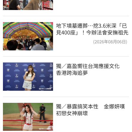
地下墳墓遷葬…挖3.6米深「已
見400座」！今辦法會安撫祖先
(2026年08月06日)
獨／嘉盈嚮往台灣應援文化　
香港跨海追夢
獨／暴露搞笑本性　金娜妍嘆
初戀女神崩壞