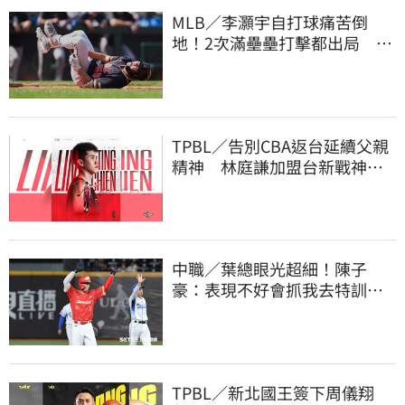
MLB／李灝宇自打球痛苦倒
地！2次滿壘壘打擊都出局 近
7戰僅1安陷低潮
TPBL／告別CBA返台延續父親
精神 林庭謙加盟台新戰神！
簽下複數年約
中職／葉總眼光超細！陳子
豪：表現不好會抓我去特訓
手感回升更要多練
TPBL／新北國王簽下周儀翔