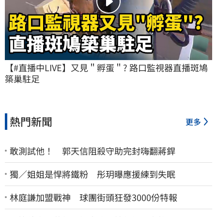
【#直播中LIVE】又見＂孵蛋＂? 路口監視器直播斑鳩
築巢駐足
熱門新聞
更多
敢測試他！ 郭天信阻殺守助完封嗨翻蔣銲
獨／姐姐是悍將鐵粉 彤玥曝應援練到失眠
林庭謙加盟戰神 球團街頭狂發3000份特報