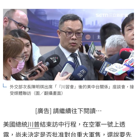
強調，台美軍售是區域和平穩定基石，美方也再三強調
對台政策不變。
外交部次長陳明祺出席「『川習會』後的美中台關係」座談會，接
受媒體聯訪（圖／翻攝畫面）
[廣告] 請繼續往下閱讀…
美國總統
川普
結束訪中行程，在空軍一號上透
露，尚未決定是否批准對台重大軍售，還說要先