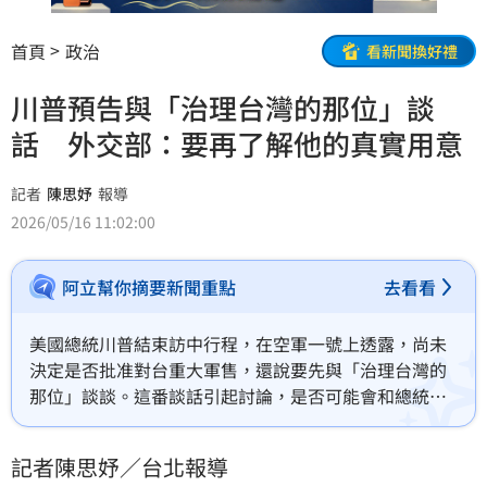
首頁
政治
看新聞換好禮
川普預告與「治理台灣的那位」談
話 外交部：要再了解他的真實用意
記者
陳思妤
報導
2026/05/16 11:02:00
阿立幫你摘要新聞重點
去看看
美國總統川普結束訪中行程，在空軍一號上透露，尚未
決定是否批准對台重大軍售，還說要先與「治理台灣的
那位」談談。這番談話引起討論，是否可能會和總統賴
清德通話。不過，對於形式跟要談的對象是誰？外交部
次長陳明祺今（16）日表示，飛機上談話很多東西還有
記者陳思妤／台北報導
待確認，還要再了解川普談話的真實用意。不過，他也