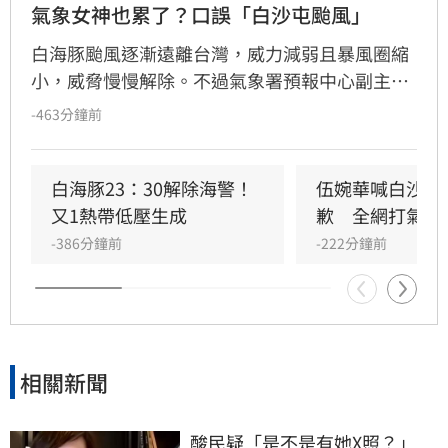
氣象女神也累了？口誤「白沙屯颱風」
白海豚颱風逐漸遠離台灣，威力減弱且暴風圈縮
小，威脅慢慢解除。不過氣象署預報中心副主任
伍婉華在記者會中不慎口誤，將「白海豚」說成
-463分鐘前
「白沙屯」，引發網友心疼，並感謝氣象署堅守
崗位。
白海豚23：30解除海警！
伍婉華喊白沙屯
又1熱帶低壓生成
歉　全網打氣讚
-386分鐘前
-222分鐘前
相關新聞
酸民疑「是不是有她X照？」　