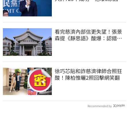
有生命危險
看完慈濟內部信更失望！張景
森提《靜思語》酸爆：認錯有
那麼難？
徐巧芯貼和詐慈濟律師合照狂
酸！陳柏惟曬2照回擊網笑翻
Recommended by