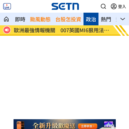
登入
即時
颱風動態
台股怎投資
政治
熱門
影音
甩法奪
2026盲眼龍婆5預言中2個「這項」牽涉台
陽台內
灣