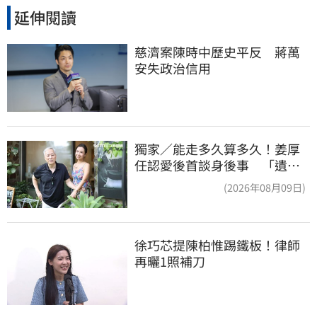
延伸閱讀
慈濟案陳時中歷史平反　蔣萬
安失政治信用
獨家／能走多久算多久！姜厚
任認愛後首談身後事 「遺囑
進度」曝光
(2026年08月09日)
徐巧芯提陳柏惟踢鐵板！律師
再曬1照補刀