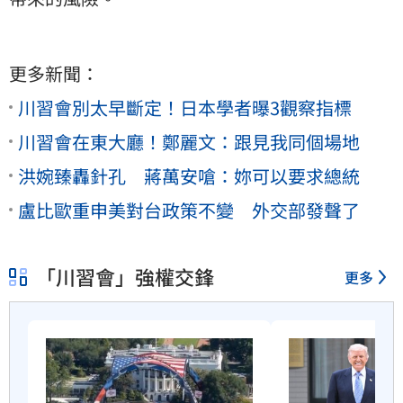
更多新聞：
川習會別太早斷定！日本學者曝3觀察指標
川習會在東大廳！鄭麗文：跟見我同個場地
洪婉臻轟針孔 蔣萬安嗆：妳可以要求總統
盧比歐重申美對台政策不變 外交部發聲了
「川習會」強權交鋒
更多