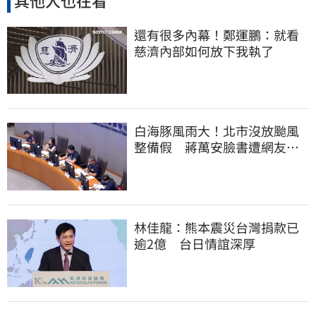
其他人也在看
還有很多內幕！鄭運鵬：就看
慈濟內部如何放下我執了
白海豚風雨大！北市沒放颱風
整備假 蔣萬安臉書遭網友灌
爆：標準在哪？
林佳龍：熊本震災台灣捐款已
逾2億 台日情誼深厚