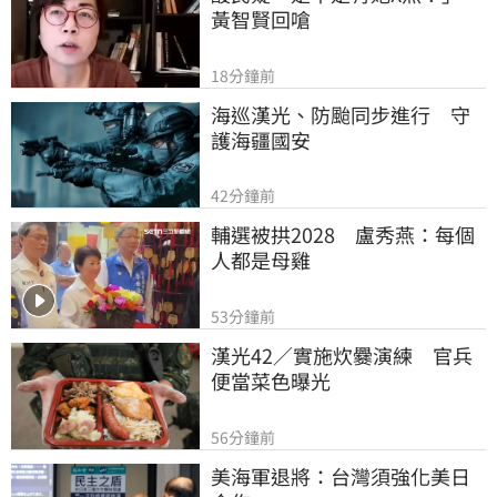
黃智賢回嗆
18分鐘前
海巡漢光、防颱同步進行　守
護海疆國安
42分鐘前
輔選被拱2028　盧秀燕：每個
人都是母雞
53分鐘前
漢光42／實施炊爨演練　官兵
便當菜色曝光
56分鐘前
美海軍退將：台灣須強化美日