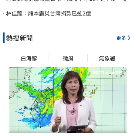
安償還2022政治利息
林佳龍：熊本震災台灣捐款已逾2億
熱搜新聞
更多
白海豚
颱風
氣象署