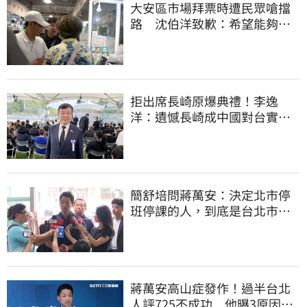
大安區市場拜票時遭民眾嗆擋
路 沈伯洋致歉：希望能夠精
進動線的引導
拒出席長崎原爆典禮！李逸
洋：遺憾長崎成中國對台實施
法律戰的執行工具
簡舒培問蔣萬安：決定北市停
班停課的人，到底是台北市
長，還是氣象署？
蔣萬安高山症發作！過半台北
人評725不成功 他曝3原因：