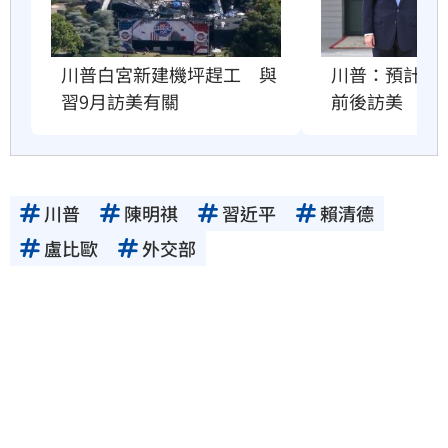
川普：預計習近
川普白宮新建機坪趕工　與
前後訪美
習9月訪美有關
川普
陳明祺
習近平
賴清德
盧比歐
外交部