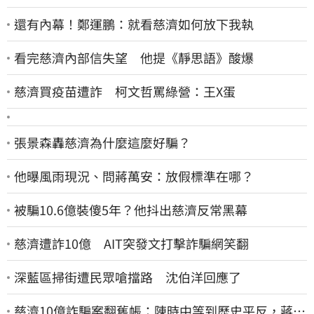
還有內幕！鄭運鵬：就看慈濟如何放下我執
看完慈濟內部信失望 他提《靜思語》酸爆
慈濟買疫苗遭詐 柯文哲罵綠營：王X蛋
張景森轟慈濟為什麼這麼好騙？
他曝風雨現況、問蔣萬安：放假標準在哪？
被騙10.6億裝傻5年？他抖出慈濟反常黑幕
慈濟遭詐10億 AIT突發文打擊詐騙網笑翻
深藍區掃街遭民眾嗆擋路 沈伯洋回應了
慈濟10億詐騙案翻舊帳：陳時中等到歷史平反，蔣萬