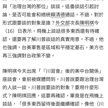
與「治理台灣的那位」談談。這番談話引起討
論，是否可能會和總統
賴清德
通話。不過，對於
形式跟要談的對象是誰？
外交部
次長
陳明祺
今
（16）日表示，飛機上談話很多東西還有待確
認，還要再了解川普談話的真實用意。不過，他
也強調，台美軍售是區域和平穩定基石，美方也
再三強調對台政策不變。
陳明祺今天出席「『川習會』後的美中台關係」
座談會，會前被媒體問到，川普說要跟治理台灣
的人談一談，川普說要談的對象？要用什麼形
式？陳明祺回應，這要再確認，畢竟是在飛機上
談話，「很多東西留待後面繼續確認，像他（川