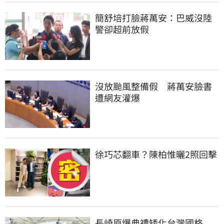
簡舒培打臉蔣萬安：巴威沒陸
警卻超前放假
沒放颱風整備假　蔣萬安臉書
遭網友灌爆
徐巧芯翻車？陳柏惟曬2照回擊
長崎原爆典禮矮化台灣國格　