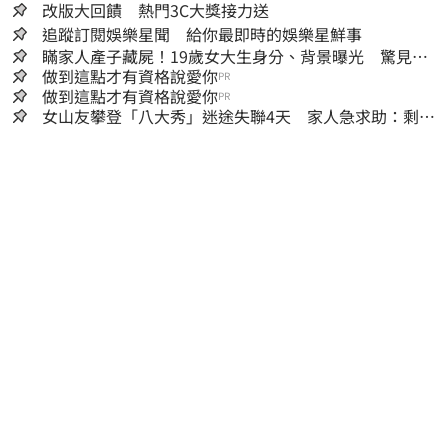
改版大回饋 熱門3C大獎接力送
追蹤訂閱娛樂星聞 給你最即時的娛樂星鮮事
瞞家人產子藏屍！19歲女大生身分、背景曝光 驚見
「產檢紀錄全空白」
做到這點才有資格說愛你
PR
做到這點才有資格說愛你
PR
女山友攀登「八大秀」迷途失聯4天 家人急求助：剩我
媽還沒找到