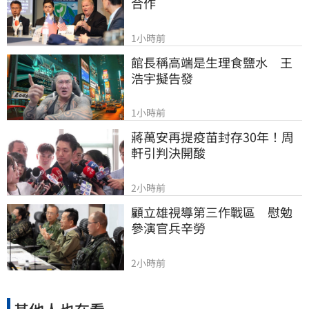
合作
1小時前
館長稱高端是生理食鹽水　王
浩宇擬告發
1小時前
蔣萬安再提疫苗封存30年！周
軒引判決開酸
2小時前
顧立雄視導第三作戰區　慰勉
參演官兵辛勞
2小時前