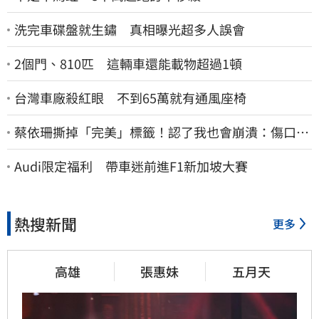
洗完車碟盤就生鏽 真相曝光超多人誤會
2個門、810匹 這輛車還能載物超過1頓
台灣車廠殺紅眼 不到65萬就有通風座椅
蔡依珊撕掉「完美」標籤！認了我也會崩潰：傷口終
究會癒合
Audi限定福利 帶車迷前進F1新加坡大賽
熱搜新聞
更多
高雄
張惠妹
五月天