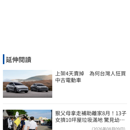
延伸閱讀
上架4天賣掉　為何台灣人狂買
中古電動車
狠父母拿走補助離家8月！13子
女擠10坪屋垃圾滿地 驚見幼童
深夜遊蕩
(2026年08月09日)