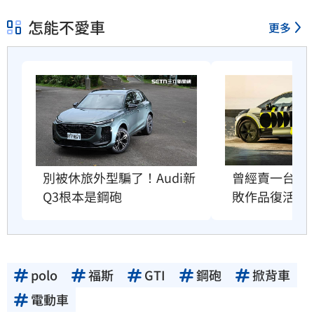
怎能不愛車
更多
曾經賣一台賠一
別被休旅外型騙了！Audi新
敗作品復活
Q3根本是鋼砲
polo
福斯
GTI
鋼砲
掀背車
電動車