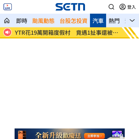
登入
即時
颱風動態
台股怎投資
汽車
熱門
影音
6千
YTR花19萬開箱度假村 竟遇1扯事還被報
台中選
警
衝