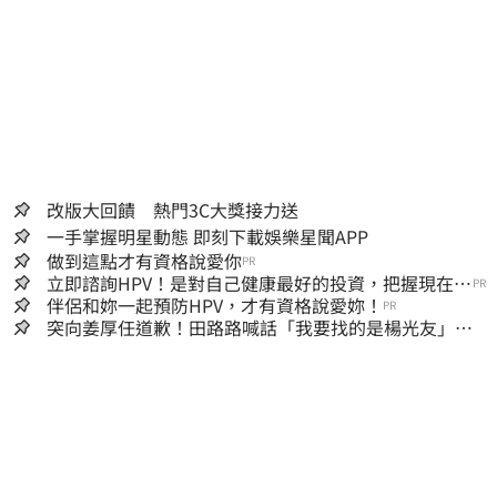
改版大回饋 熱門3C大獎接力送
一手掌握明星動態 即刻下載娛樂星聞APP
做到這點才有資格說愛你
PR
立即諮詢HPV！是對自己健康最好的投資，把握現在不
PR
嫌晚！
伴侶和妳一起預防HPV，才有資格說愛妳！
PR
突向姜厚任道歉！田路路喊話「我要找的是楊光友」：
當時太衝動