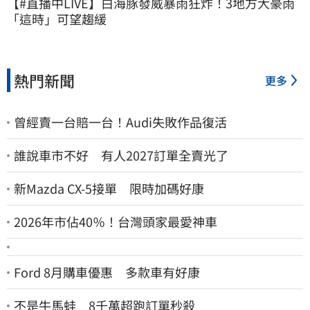
【#直播中LIVE】白海豚發威暴雨狂炸！3地方大豪雨 
「這時」可望趨緩
熱門新聞
更多
曾經賣一台賠一台！Audi失敗作品復活
誰說車市不好 有人2027訂單全賣光了
新Mazda CX-5接單 限時加碼好康
2026年市佔40％！台灣頭家最愛神車
Ford 8月購車優惠 多款車有好康
不是牛馬蛙 8千萬超跑訂單秒殺