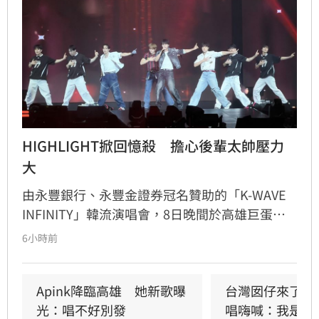
HIGHLIGHT掀回憶殺　擔心後輩太帥壓力
大
由永豐銀行、永豐金證券冠名贊助的「K-WAVE 
INFINITY」韓流演唱會，8日晚間於高雄巨蛋熱
力開唱，集結NEWBEAT、FLARE U、CRAVITY、
6小時前
Apink及HIGHLIGHT五組人氣韓星，從新生代團
體到韓流經典代表接力登台，滿場粉絲高舉手燈
熱情應援，尖叫與歡呼聲一路未停，最後由
Apink降臨高雄　她新歌曝
台灣囡仔來了　
HIGHLIGHT壓軸接管舞台，將現場氣氛推向最高
光：唱不好別發
唱嗨喊：我是誰