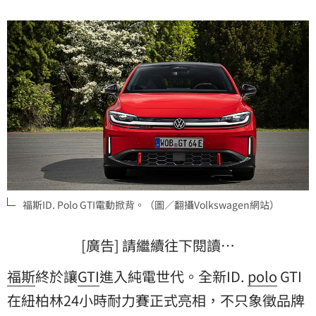
福斯ID. Polo GTI電動掀背。（圖／翻攝Volkswagen網站）
[廣告] 請繼續往下閱讀…
福斯
終於讓
GTI
進入純電世代。全新ID.
polo
GTI
在紐柏林24小時耐力賽正式亮相，不只象徵品牌