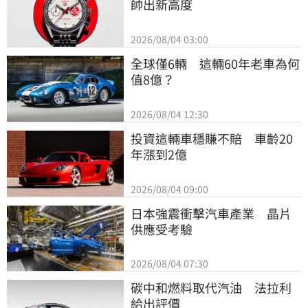
帥出新高度
2026/08/04 03:00
全球僅6輛　這輛60年老車為何
值8億？
2026/08/04 12:30
投資這輛車穩賺不賠　車齡20
年漲到2億
2026/08/04 09:00
日本強震衝擊汽車產業　晶片
供應受考驗
2026/08/04 07:30
碳中和燃料取代汽油　法拉利
給出評價