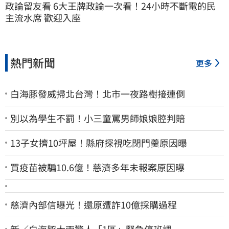
政論留友看 6大王牌政論一次看！24小時不斷電的民
主流水席 歡迎入座
熱門新聞
更多
白海豚發威掃北台灣！北市一夜路樹接連倒
別以為學生不罰！小三童罵男師娘娘腔判賠
13子女擠10坪屋！縣府探視吃閉門羹原因曝
買疫苗被騙10.6億！慈濟多年未報案原因曝
慈濟內部信曝光！還原遭詐10億採購過程
新／白海豚大雨驚人「1區」緊急停班課