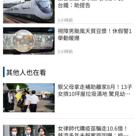
台鐵：助提告
1小時前
視障男颱風天買豆漿！休假警1
舉動暖爆
1小時前
其他人也在看
狠父母拿走補助離家8月！13子
女擠10坪屋垃圾滿地 驚見幼童
深夜遊蕩
女律師代購疫苗騙走10.6億！
慈濟多年未報案原因曝：檢警