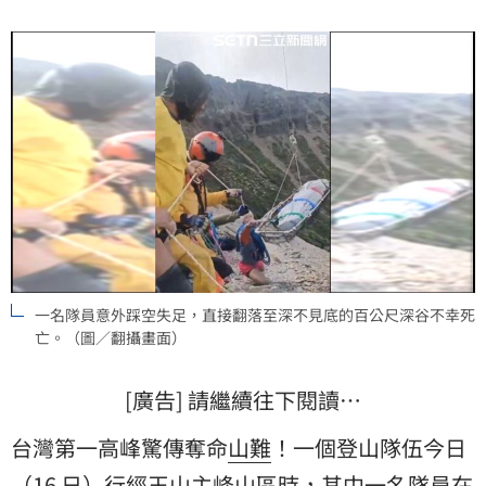
功將死者遺體吊掛下山。
一名隊員意外踩空失足，直接翻落至深不見底的百公尺深谷不幸死
亡。（圖／翻攝畫面）
[廣告] 請繼續往下閱讀…
台灣第一高峰驚傳奪命
山難
！一個登山隊伍今日
（16 日）行經
玉山
主峰山區時，其中一名隊員在