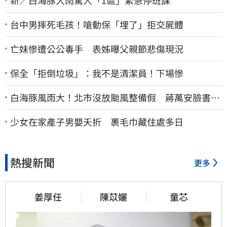
台中男摔死毛孩！嗆動保「埋了」拒交屍體
亡妹慘遭公公毒手 表姊曝父親節悲傷現況
保全「拒倒垃圾」：我不是清潔員！下場慘
白海豚風雨大！北市沒放颱風整備假 蔣萬安臉書遭
網友灌爆：標準在哪？
少女在家產子男嬰夭折 裹毛巾藏住處多日
熱搜新聞
更多
姜厚任
陳苡孋
童芯