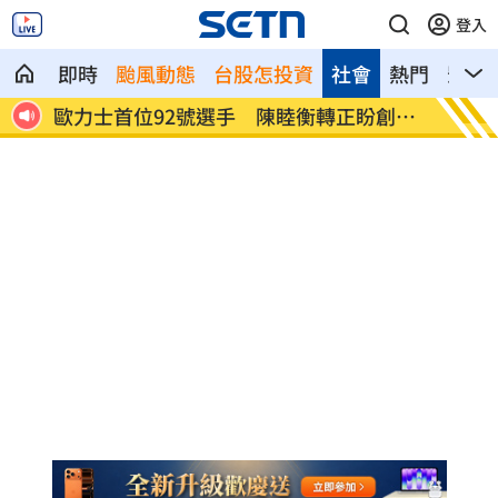
登入
即時
颱風動態
台股怎投資
社會
熱門
影音
選手 陳睦衡轉正盼創歷
斷交台灣後慘哭！中國金援只給