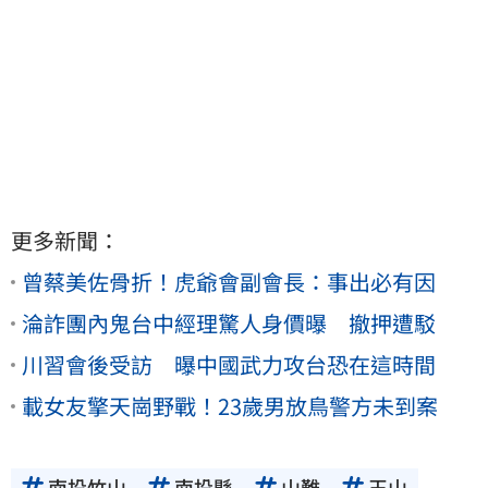
更多新聞：
曾蔡美佐骨折！虎爺會副會長：事出必有因
淪詐團內鬼台中經理驚人身價曝 撤押遭駁
川習會後受訪 曝中國武力攻台恐在這時間
載女友擎天崗野戰！23歲男放鳥警方未到案
南投竹山
南投縣
山難
玉山