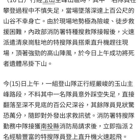
攀登過程中不慎失足，當場墜落深達上百公尺的
山谷不幸身亡。由於現場地勢極為險峻、徒步救
援困難，內政部消防署特種搜救隊接報後，火速
派遣清泉崗駐地的特搜隊員搭乘直升機趕往現
場，頂著強勁的高山陣風，於今日上午成功將死
者遺體吊掛下山。
今(15)日上午，一組登山隊正行經嚴峻的玉山主
峰路段，不料其中一名隊員意外踩空失足，直接
翻落至深不見底的百公尺深谷，其餘隊員見狀驚
恐萬分，隨即對外發出求救訊號。消防署特搜隊
勤務中隊接獲
南投縣
消防局請求後，立即指派 2
名經驗豐富的特搜隊員登上直升機火速起飛。