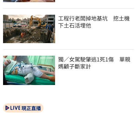
工程行老闆掉地基坑　挖土機
下土石活埋他
獨／女駕駛肇逃1死1傷　單親
媽顧子斷家計
現正直播