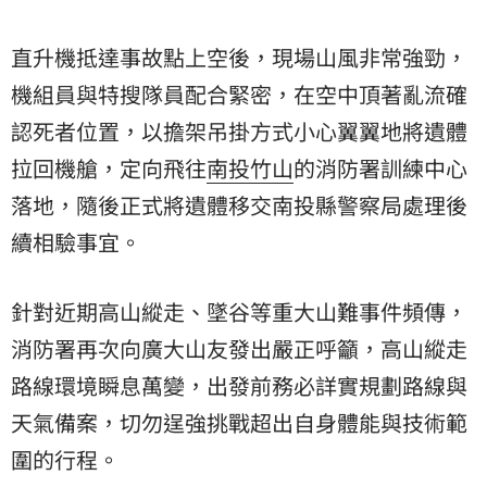
直升機抵達事故點上空後，現場山風非常強勁，
機組員與特搜隊員配合緊密，在空中頂著亂流確
認死者位置，以擔架吊掛方式小心翼翼地將遺體
拉回機艙，定向飛往
南投竹山
的消防署訓練中心
落地，隨後正式將遺體移交南投縣警察局處理後
續相驗事宜。
針對近期高山縱走、墜谷等重大山難事件頻傳，
消防署再次向廣大山友發出嚴正呼籲，高山縱走
路線環境瞬息萬變，出發前務必詳實規劃路線與
天氣備案，切勿逞強挑戰超出自身體能與技術範
圍的行程。