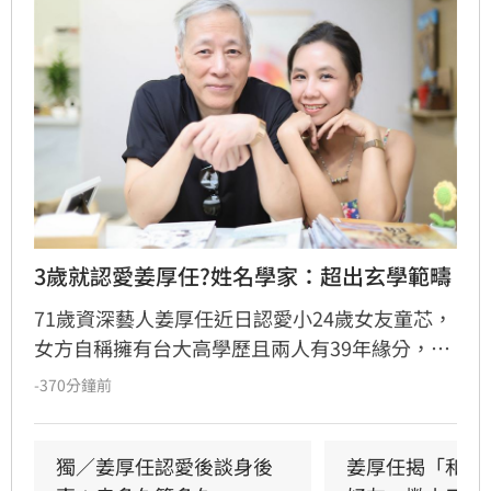
3歲就認愛姜厚任?姓名學家：超出玄學範疇
71歲資深藝人姜厚任近日認愛小24歲女友童芯，
女方自稱擁有台大高學歷且兩人有39年緣分，引
發熱議。隨後女方過往背景遭網友起底，包括多
-370分鐘前
重姓名及婚史遭質疑，網友紛紛提醒姜厚任防
騙。姓名學家吳睿穎指出，女方成年後兩度改姓
恐有違反姓名條例疑慮，且其自稱三歲即認定對
獨／姜厚任認愛後談身後
姜厚任揭「和女