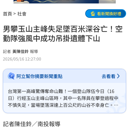
首頁
社會
看新聞換好禮
男攀玉山主峰失足墜百米深谷亡！空
勤隊強風中成功吊掛遺體下山
記者
黃陳佳鈴
報導
2026/05/16 12:27:00
阿立幫你摘要新聞重點
去看看
台灣第一高峰驚傳奪命山難！一個登山隊伍今日（16 
日）行經玉山主峰山區時，其中一名隊員在攀登過程中
不慎失足，當場墜落深達上百公尺的山谷不幸身亡。由
於現場地勢極為險峻、徒步救援困難，內政部消防署特
種搜救隊接報後，火速派遣清泉崗駐地的特搜隊員搭乘
記者陳佳鈴／南投報導
直升機趕往現場，頂著強勁的高山陣風，於今日上午成