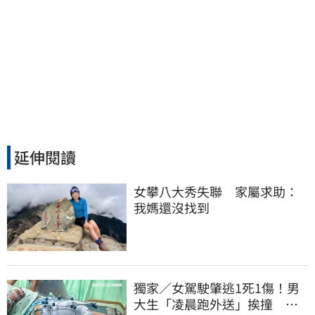
延伸閱讀
女攀八大秀失聯　家屬求助：
我媽還沒找到
獨家／女駕駛肇逃1死1傷！男
大生「凌晨跑外送」挨撞 媽