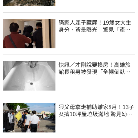
瞞家人產子藏屍！19歲女大生
身分、背景曝光 驚見「產檢
紀錄全空白」
快訊／才剛說要換房！高雄旅
館長租男被發現「全裸倒臥浴
缸」身亡
狠父母拿走補助離家8月！13子
女擠10坪屋垃圾滿地 驚見幼童
深夜遊蕩