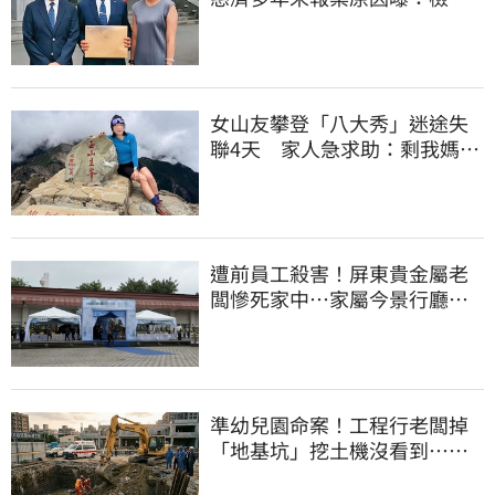
上門才知被騙
女山友攀登「八大秀」迷途失
聯4天 家人急求助：剩我媽還
沒找到
遭前員工殺害！屏東貴金屬老
闆慘死家中…家屬今景行廳低
調送別最後一程
準幼兒園命案！工程行老闆掉
「地基坑」挖土機沒看到…下
土石活埋他