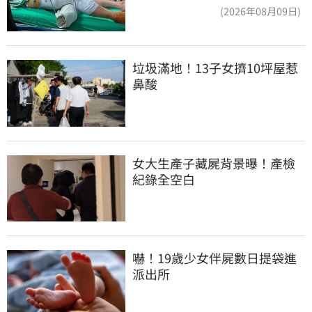
淚：家快瓦解
(2026年08月09日)
垃圾滿地！13子女擠10坪屋惹
鼻酸
女大生產子藏屍背景曝！產檢
紀錄全空白
嚇！19歲少女伴屍數日提袋進
派出所