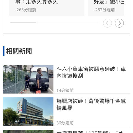
方為老公的說法邏輯矛盾。吳睿穎直言，這段戀
事：走多久算多久
好友」撇小三傳
情的人設背景過於離奇，已完全超出玄學範疇，
-263分鐘前
-252分鐘前
引發各界對女方真實動機的廣泛討論，這段戀情
也因此成為近期演藝圈備受矚目的焦點話題。
相關新聞
斗六小貨車窗被惡意砸破！車
內慘遭搜刮
14分鐘前
燒臘店被砸！背後驚爆千金感
情風暴
36分鐘前
大貨車甩落「105砲彈」卡水