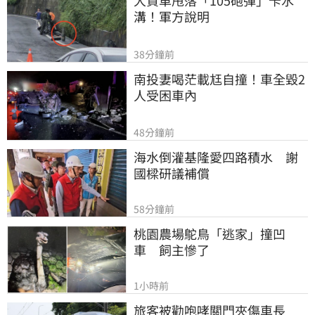
溝！軍方說明
38分鐘前
南投妻喝茫載尪自撞！車全毀2
人受困車內
48分鐘前
海水倒灌基隆愛四路積水　謝
國樑研議補償
58分鐘前
桃園農場鴕鳥「逃家」撞凹
車　飼主慘了
1小時前
旅客被勸咆哮關門夾傷車長　