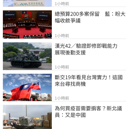
1小時前
總預算200多案保留　藍：盼大
幅收斂爭議
1小時前
漢光42／驗證即修即戰能力　
展現後勤支援
1小時前
斷交19年看見台灣實力！這國
來台尋找商機
1小時前
為何買疫苗需要掮客？新北議
員：又是中國