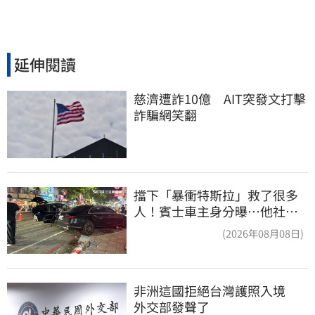
延伸閱讀
慈濟遭詐10億　AIT突發文打擊
詐騙網笑翻
擋下「暴衝特斯拉」救了很多
人！賓士車主身分曝…他社群
擁1.4萬追蹤
(2026年08月08日)
非洲這國拒絕台灣護照入境　
外交部發聲了