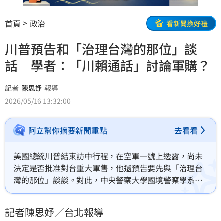
首頁
政治
看新聞換好禮
川普預告和「治理台灣的那位」談
話 學者：「川賴通話」討論軍購？
記者
陳思妤
報導
2026/05/16 13:32:00
阿立幫你摘要新聞重點
去看看
美國總統川普結束訪中行程，在空軍一號上透露，尚未
決定是否批准對台重大軍售，他還預告要先與「治理台
灣的那位」談談。對此，中央警察大學國境警察學系教
授王智盛今（16）日直言，讓大家有很大的遐想，但是
不是有「川賴通話」空間或是用其他方式討論，這就要
記者陳思妤／台北報導
看美方的態度跟立場。而現在到9月習近平回訪美國的這