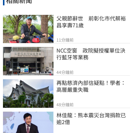
相關新聞
父親節辭世　前彰化市代蔡裕
昌享壽71歲
11分鐘前
NCC空窗　政院擬授權單位決
行藍牙等業務
44分鐘前
再點慈濟內部信疑點！學者：
高層嚴重失職
48分鐘前
林佳龍：熊本震災台灣捐款已
逾2億