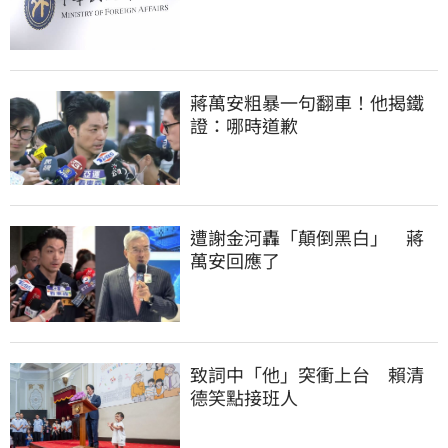
蔣萬安粗暴一句翻車！他揭鐵
證：哪時道歉
遭謝金河轟「顛倒黑白」　蔣
萬安回應了
致詞中「他」突衝上台　賴清
德笑點接班人