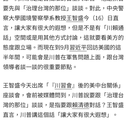
要先與「治理台灣的那位」談談。對此，中央警
察大學國境警察學系教授
王智盛
今（16）日直
言，讓大家有很大的遐想，但是不是有「川賴通
話」空間或是用其他方式討論，這就要看美方的
態度跟立場。而現在到9月
習近平
回訪美國的這
半年間，可能會是川普在軍售問題上面，跟台灣
領導者談一談的很重要節點。
王智盛今天出席「『
川習會
』後的美中台關係」
座談會，會前被媒體問到，川普說要跟「治理台
灣的那位」談談，是指要跟
賴清德
對話？王智盛
直言，川普講這個話「讓大家有很大遐想」。