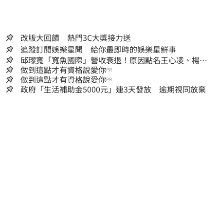
改版大回饋 熱門3C大獎接力送
追蹤訂閱娛樂星聞 給你最即時的娛樂星鮮事
邱瓈寬「寬魚國際」營收衰退！原因點名王心凌、楊丞
琳網笑翻：太誠實
做到這點才有資格說愛你
PR
做到這點才有資格說愛你
PR
政府「生活補助金5000元」連3天發放 逾期視同放棄