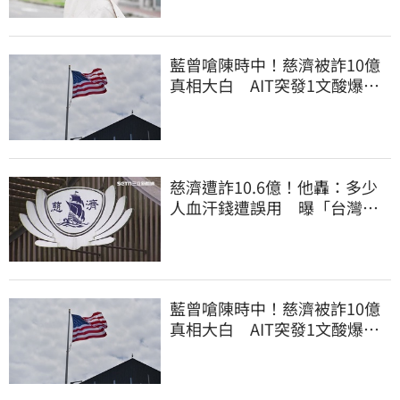
藍曾嗆陳時中！慈濟被詐10億
真相大白 AIT突發1文酸爆…
他笑：真的很會
慈濟遭詐10.6億！他轟：多少
人血汗錢遭誤用 曝「台灣這
法律」過時百年
藍曾嗆陳時中！慈濟被詐10億
真相大白 AIT突發1文酸爆…
他笑：真的很會