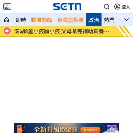
登入
即時
颱風動態
台股怎投資
政治
熱門
影音
克有關
澎湖8童小孩顧小孩 父母拿完補助棄養落
不願承
跑
事