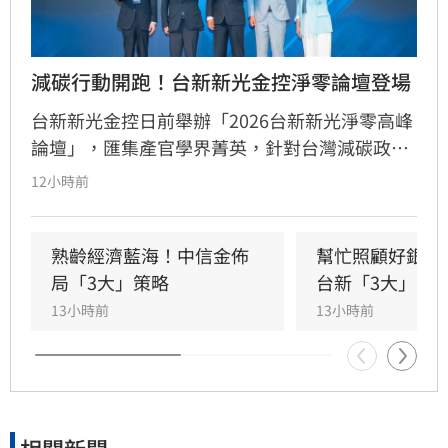
減碳行動開跑！台新新光金控淨零論壇登場
台新新光金控日前舉辦「2026台新新光淨零高峰
論壇」，匯集產官學界菁英，針對台灣減碳政
策、碳定價制度及企業轉型策略進行深度對話。
12小時前
國發會主委葉俊顯與環境部部長彭啟明出席，強
調台灣正邁向碳定價市場機制時代。台新新光金
控總經理林維俊指出，論壇邁入第五年，致力協
熟齡經濟藍海！中信金佈
幫忙照顧好銀髮
助企業將永續轉化為國際競爭力。會中上銀、強
局「3大」策略
台新「3大」防
茂、宏碁及金寶等指標企業分享低碳實踐經驗。
13小時前
13小時前
台新新光金控憑藉優異的永續績效，不僅連續三
年獲標普全球永續年鑑銀行業全球前1%，更獲
MSCI ESG AAA最高評級，展現其帶領產業接軌
國際、推進淨零韌性家園的決心，持續成為企業
邁向永續發展的強力後盾。