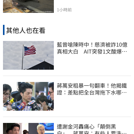
1小時前
其他人也在看
藍曾嗆陳時中！慈濟被詐10億
真相大白 AIT突發1文酸爆…
他笑：真的很會
蔣萬安粗暴一句翻車！他揭鐵
證：差點把全台灣拖下水哪時
道歉
遭謝金河轟痛心「顛倒黑
白」 蔣萬安：有些人要洗人