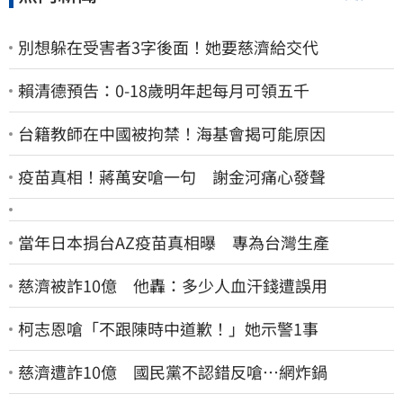
別想躲在受害者3字後面！她要慈濟給交代
賴清德預告：0-18歲明年起每月可領五千
台籍教師在中國被拘禁！海基會揭可能原因
疫苗真相！蔣萬安嗆一句 謝金河痛心發聲
當年日本捐台AZ疫苗真相曝 專為台灣生產
慈濟被詐10億 他轟：多少人血汗錢遭誤用
柯志恩嗆「不跟陳時中道歉！」她示警1事
慈濟遭詐10億 國民黨不認錯反嗆⋯網炸鍋