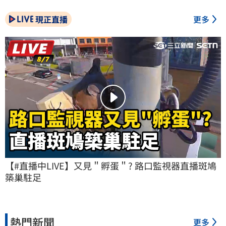
現正直播
更多
【#直播中LIVE】又見＂孵蛋＂? 路口監視器直播斑鳩
築巢駐足
熱門新聞
更多