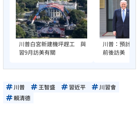
川普：預計習近
川普白宮新建機坪趕工　與
前後訪美
習9月訪美有關
川普
王智盛
習近平
川習會
賴清德