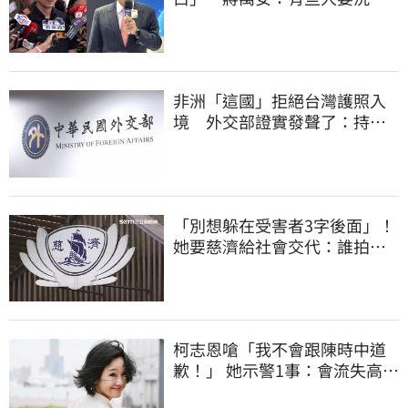
民記憶，但洗不掉的
非洲「這國」拒絕台灣護照入
境 外交部證實發聲了：持續
交涉聯繫
「別想躲在受害者3字後面」！
她要慈濟給社會交代：誰拍板
付10.6億
柯志恩嗆「我不會跟陳時中道
歉！」 她示警1事：會流失高雄
選票