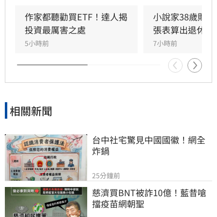
盤，才能穩定累積財富。周冠男強調，投資的核
心不在於預測行情，而是相信市場並與之共同成
作家都聽勸買ETF！達人揭
小說家38歲財富
長。為推廣此理念，三立財經iNEWS將於8月15
投資最厲害之處
張表算出退休金
日舉辦「不再選股必勝術」投資論壇，邀請周冠
5小時前
7小時前
男解析行為財務學與資產配置策略，協助投資人
在市場震盪中穩健獲利。活動名額有限，歡迎投
資人報名參加，掌握長期致富心法。
相關新聞
台中社宅驚見中國國徽！網全
炸鍋
25分鐘前
慈濟買BNT被詐10億！藍昔嗆
擋疫苗網朝聖