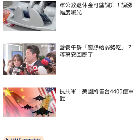
軍公教退休金可望調升！調漲
幅度曝光
營養午餐「廚餘給弱勢吃」？
蔣萬安回應了
抗共軍！美國將售台4400億軍
武