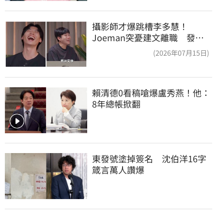
攝影師才爆跳槽李多慧！
Joeman突憂建文離職 發聲
「其實我很清楚」
(2026年07月15日)
賴清德0看稿嗆爆盧秀燕！他：
8年總帳掀翻
東發號塗掉簽名　沈伯洋16字
箴言萬人讚爆