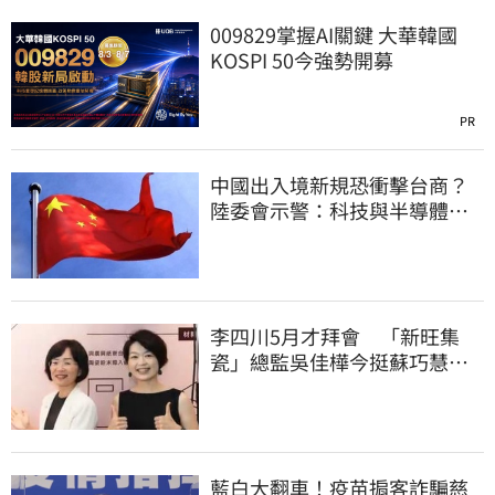
009829掌握AI關鍵 大華韓國
KOSPI 50今強勢開募
PR
中國出入境新規恐衝擊台商？
陸委會示警：科技與半導體從
業人員審慎評估
李四川5月才拜會 「新旺集
瓷」總監吳佳樺今挺蘇巧慧：
人生中的超人
藍白大翻車！疫苗掮客詐騙慈