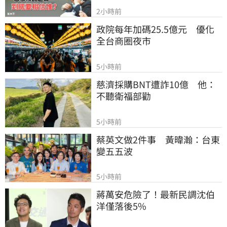
2小時前
政院每年加碼25.5億元　優化
全台商圈夜市
5小時前
慈濟採購BNT遭詐10億　他：
不聽衛福部勸
5小時前
蔡英文做2件事　黃暐瀚：台東
變五五波
5小時前
蔣萬安危險了！最新民調沈伯
洋僅落後5%