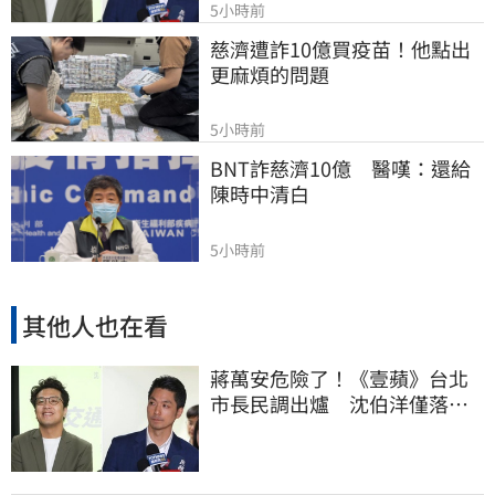
5小時前
慈濟遭詐10億買疫苗！他點出
更麻煩的問題
5小時前
BNT詐慈濟10億　醫嘆：還給
陳時中清白
5小時前
其他人也在看
蔣萬安危險了！《壹蘋》台北
市長民調出爐 沈伯洋僅落後
5%