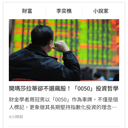
財富
李奕樵
小說家
開瑪莎拉蒂卻不選飆股！「0050」投資哲學
財金學者周冠男以「0050」作為車牌，不僅是個
人標記，更象徵其長期堅持指數化投資的理念。
他透過學術研究與親身實踐發現，頻繁選股難以
4小時前
長期戰勝市場，唯有透過低成本、長時間持有大