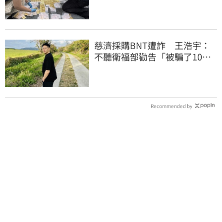
慈濟採購BNT遭詐 王浩宇：
不聽衛福部勸告「被騙了10億
還沒買到疫苗」
Recommended by