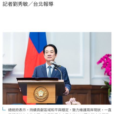
記者劉秀敏／台北報導
此，總統府發言人郭雅慧今（16）日也做出回應。
總統府表示，持續貢獻區域和平與穩定，致力維護兩岸現狀，一直