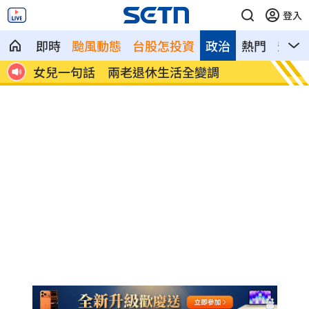
登入
即時
颱風動態
台股怎投資
政治
熱門
影音
首富
女兒一句話 兩老退休生活全變調
記憶體
襲