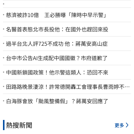
慈濟被詐10億 王必勝曝「陳時中早示警」
名醫首表態北市長投他：在國外也趕回來投
過半台北人評725不成功 他：蔣萬安高山症
台中市公告AI生成配中國國徽？市府道歉了
中國新鎖國政策！他示警這類人：恐回不來
田路路晚景淒涼！許常德開轟工會理事長曹雨婷不忍
了：別只包紅包慰問
白海豚會放「颱風整備假」？蔣萬安回應了
熱搜新聞
更多