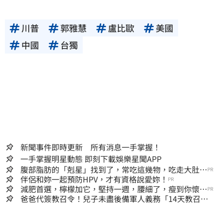
川普
郭雅慧
盧比歐
美國
中國
台獨
新聞事件即時更新 所有消息一手掌握！
一手掌握明星動態 即刻下載娛樂星聞APP
腹部脂肪的「剋星」找到了，常吃這幾物，吃走大肚
PR
囊，瘦出小蠻腰
伴侶和妳一起預防HPV，才有資格說愛妳！
PR
減肥首選，檸檬加它，堅持一週，腰細了，瘦到你懷疑
PR
人生
爸爸代簽教召令！兒子未盡後備軍人義務「14天教召不
去」換3個月刑期