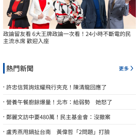
政論留友看 6大王牌政論一次看！24小時不斷電的民
主流水席 歡迎入座
熱門新聞
更多
許忠信質詢炫耀飛行夾克！陳清龍回應了
營養午餐廚餘爆量！北市：給弱勢 她怒了
鄭麗文訪中要480萬！民主基金會：沒撤案
盧秀燕甩鍋扯台南 黃偉哲「2問題」打臉