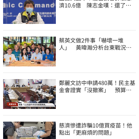
濟10.6億 陳志金嘆：還了陳
時中一個清白
蔡英文做2件事「嚇壞一堆
人」 黃暐瀚分析台東戰況：
變成五五波
鄭麗文訪中申請480萬！民主基
金會證實「沒撤案」 預算被
砍960萬
慈濟慘遭詐騙10億買疫苗！他
點出「更麻煩的問題」