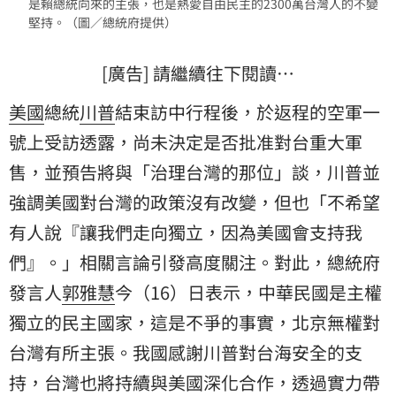
是賴總統向來的主張，也是熱愛自由民主的2300萬台灣人的不變
堅持。（圖／總統府提供）
[廣告] 請繼續往下閱讀…
美國
總統
川普
結束訪中行程後，於返程的空軍一
號上受訪透露，尚未決定是否批准對台重大軍
售，並預告將與「治理台灣的那位」談，川普並
強調美國對台灣的政策沒有改變，但也「不希望
有人說『讓我們走向獨立，因為美國會支持我
們』。」相關言論引發高度關注。對此，總統府
發言人
郭雅慧
今（16）日表示，中華民國是主權
獨立的民主國家，這是不爭的事實，北京無權對
台灣有所主張。我國感謝川普對台海安全的支
持，台灣也將持續與美國深化合作，透過實力帶