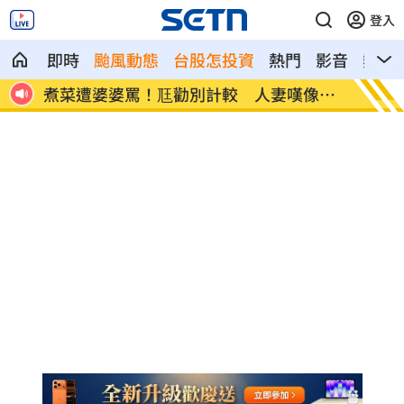
登入
即時
颱風動態
台股怎投資
熱門
影音
熱搜
像台
新／白海豚近北部海面！氣象署發豪雨特
南電Q
報