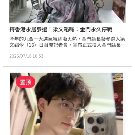
持香港永居參選！梁文韜喊：金門永久停戰
今年的九合一大選氣氛逐漸火熱，金門縣長擬參選人梁
文韜今（16）日召開記者會，宣布正式投入金門縣長選
戰，他並提出了「金門永久停戰」為核心政見，主張在
2026/07/16 10:53
金門成立自治區並推動金門非軍事化發展。