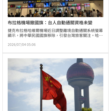
布拉格機場撤國旗：台人自動通關資格未變
捷克布拉格哈維爾機場近日調整離境自動通關系統螢幕
顯示，將中華民國國旗移除，引發台灣旅客關注。哈維
爾機場今天回應，此次變更是基於資訊顯示系統整體優
2026/07/04 05:06
化，各國國旗都將移除，改以國家代碼呈現，台灣旅客
持護照使用自動通關的資格不受影響。