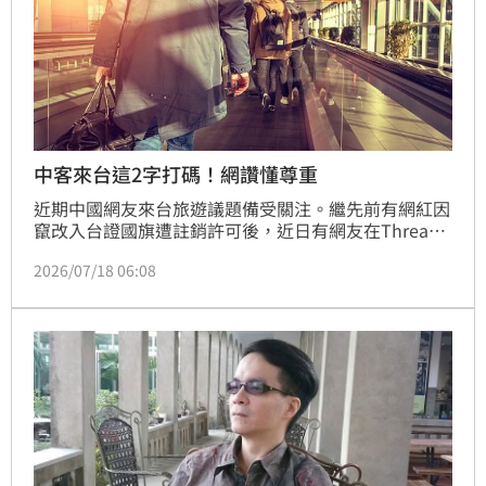
中客來台這2字打碼！網讚懂尊重
近期中國網友來台旅遊議題備受關注。繼先前有網紅因
竄改入台證國旗遭註銷許可後，近日有網友在Threads
分享來台資訊時，貼心將旅遊APP顯示的「中國台北」
2026/07/18 06:08
字樣中的「中國」二字打碼，此舉展現對台灣的尊重，
獲得大批台灣網友讚賞。與先前刻意挑釁的網紅形成鮮
明對比，這些友善舉動被視為良性互動的典範。許多台
灣民眾紛紛留言表示歡迎，不僅熱情推薦滷肉飯等在地
美食，更強調「你尊重我，我尊重你」的對等互動原
則。專家指