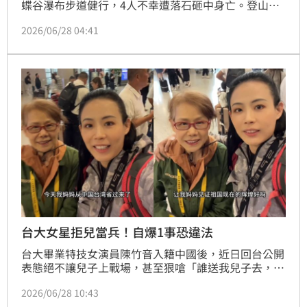
蝶谷瀑布步道健行，4人不幸遭落石砸中身亡。登山團
主辦人、學會理事長吳水丕表示，當時在登山口天氣是
2026/06/28 04:41
好的，對意外感到很慚愧。
台大女星拒兒當兵！自爆1事恐違法
台大畢業特技女演員陳竹音入籍中國後，近日回台公開
表態絕不讓兒子上戰場，甚至狠嗆「誰送我兒子去，我
就要他的命」，引發輿論炸鍋。導演汪怡昕痛批其言論
2026/06/28 10:43
是假借母愛向中國諂媚，直指發動侵略的正是中共。此