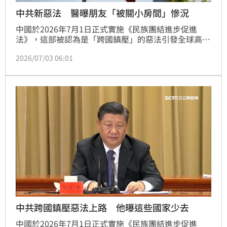
中共新惡法 醫曝朋友「被關小房間」慘況
中國於2026年7月1日正式實施《民族團結進步促進
法》，這部被認為是「跨國鎮壓」的惡法引發全球高度
關注。許多民眾關心，中共新惡法對一般台灣人的影響
2026/07/03 06:01
如何？醫師蔡依橙就分享，自己有朋友曾在入境時被關
小房間的經驗，手機被全複製調查，幸運最後全身而
退，他也示警，建議不要前往中國、香港、澳門，也不
要在這些地方轉機。
中共跨國鎮壓惡法上路 他曝這些國家少去
中國於2026年7月1日正式實施《民族團結進步促進