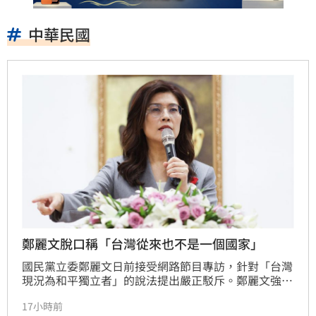
中華民國
鄭麗文脫口稱「台灣從來也不是一個國家」
國民黨立委鄭麗文日前接受網路節目專訪，針對「台灣
現況為和平獨立者」的說法提出嚴正駁斥。鄭麗文強
調，台灣從未獨立，也非主權獨立國家，目前享有的和
17小時前
平穩定局面，全歸功於中華民國憲法保障，而非台獨主