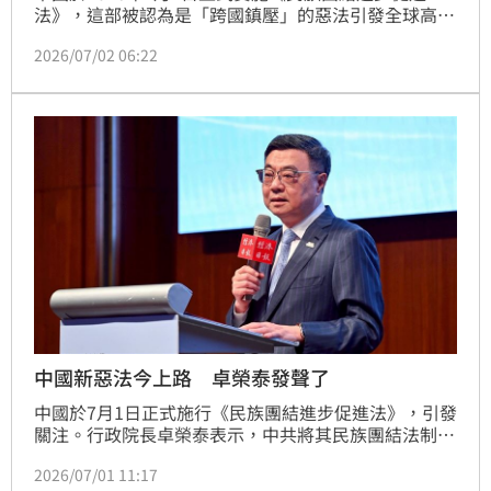
法》，這部被認為是「跨國鎮壓」的惡法引發全球高度
關注。許多民眾關心，中共新惡法對一般台灣人的影響
2026/07/02 06:22
如何？律師林智群就認為，「中國這個措施一開始會針
對他們本國人、異議份子、新疆西藏同情者，但也可能
對台灣人下手」。
中國新惡法今上路 卓榮泰發聲了
中國於7月1日正式施行《民族團結進步促進法》，引發
關注。行政院長卓榮泰表示，中共將其民族團結法制
化，擴及到包括台灣2350萬人民，都是它的長臂管轄
2026/07/01 11:17
跟跨境鎮壓規管對象，範圍，也是要讓國人服膺整個中