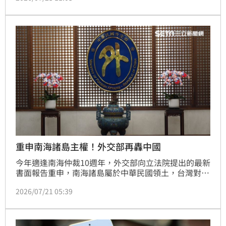
機的表情符號，子瑜則回覆：「早餐店：飯糰＋豆
漿」，未料卻因提問中出現了中華民國國旗，引發中國
網友熱烈討論。林品妤
重申南海諸島主權！外交部再轟中國
今年適逢南海仲裁10週年，外交部向立法院提出的最新
書面報告重申，南海諸島屬於中華民國領土，台灣對於
南海議題的「4點原則」與多數國家高度相符。相較之
2026/07/21 05:39
下，中國持續結合官方謬論、灰色地帶操作及軍事化部
署的違法擴權，是南海和平穩定的最大挑戰。