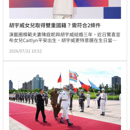
胡宇威女兒取得雙重國籍？需符合2條件
演藝圈模範夫妻陳庭妮與胡宇威結婚三年，近日驚喜宣
布女兒Caitlyn平安出生，胡宇威更特意選在生日當天
下午一點十四分報喜，浪漫滿分。胡宇威今出席活動時
2026/07/31 10:52
滿臉幸福，透露全程陪伴愛妻生產並親手剪下臍帶，深
刻體會母愛偉大。目前陳庭妮已入住月子中心休養，兩
人低調享受新手爸媽生活。關於女兒國籍議題，由於胡
宇威具美籍身份，陳庭妮則為台灣籍，愛女Caitlyn預
計將擁有美國與台灣雙重國籍，這對新手爸媽正式邁入
一家三口的新階段，粉絲也紛紛獻上誠摯祝福。