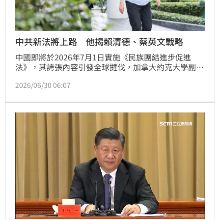
中共新法將上路 他揭賴清德、蔡英文戰略
中國即將於2026年7月1日實施《民族團結進步促進
法》，其誇張內容引發全球撻伐，加拿大約克大學副教
授沈榮欽則在臉書中表示，總統賴清德的回應方式之
2026/06/30 06:07
一，是希望透過國際合作，來對抗中國政府的跨國鎮
壓，結合前總統蔡英文卸任後在國際上的努力，沈榮欽
直言兩人是分進合擊。