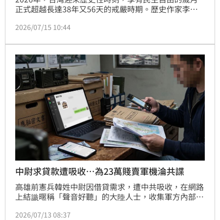
正式超越長達38年又56天的戒嚴時期。歷史作家李文
成指出，蔣經國當年的解嚴並非「開明施捨」，而是在
2026/07/15 10:44
美國施壓、情治系統失控及內外夾擊下的被動妥協。解
嚴初期非一夕變天，而是歷經「偽戒嚴」的過渡，社會
在傷口癒合中野蠻生長。李文成強調，戒嚴時期並非民
風純樸，民眾對威權時代的懷舊多屬記憶偏差。隨著自
由歲月正式跨越威權陰影，這段長達13935天的抗爭
史，提醒現代台灣人民主並非理所當然，若因體制不完
美而對獨裁產生幻想，將愧對為自由奮鬥的靈魂。台灣
距離獨裁其實很近，鞏固民主基石仍是當代最重要的課
題。
中尉求貸款遭吸收…為23萬賤賣軍機淪共諜
高雄前憲兵韓姓中尉因借貸需求，遭中共吸收，在網路
上結識暱稱「聲音好聽」的大陸人士，收集軍方內部應
秘密文書，翻拍給對方獲7222顆價值台幣23萬1104元
2026/07/13 08:37
的泰達幣。此案，韓男被依法起訴，向法院建請重量