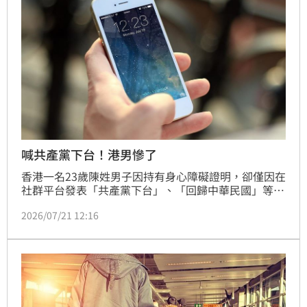
喊共產黨下台！港男慘了
香港一名23歲陳姓男子因持有身心障礙證明，卻僅因在
社群平台發表「共產黨下台」、「回歸中華民國」等言
論，並宣傳台灣政黨，遭香港法院依「煽動他人顛覆國
2026/07/21 12:16
家政權罪」重判入獄2年4個月。儘管辯方律師強調被告
患有輕度智能障礙，認知能力受限且無實際行動，但國
安法指定法官陳廣池認定其言論具備煽動意圖，不顧被
告身心狀況執意判刑。此案引發國際社會譁然，各界質
疑港版國安法淪為打壓異見、無視人權的工具，對弱勢
群體採取極端