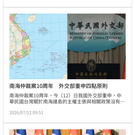
刑。此案目前，仍在審理階段，法院近日裁定，他限制
出境、出海，明天（14日）起延長8個月。
南海仲裁案10周年 外交部重申四點原則
南海仲裁案10周年，今（12）日我國外交部重申，中
華民國台灣關於南海諸島的主權主張與相關政策沒有改
變。針對南海議題秉持「四點原則」，強調會持續透過
2026/07/12 09:51
捍衛漁權、參與多邊協商、科學合作、人道救援及鼓勵
海洋法研究人才等五項具體做法，積極與相關國家共同
促進南海穩定，維護南海地區和平、人道、生態、永續
及繁榮的價值。