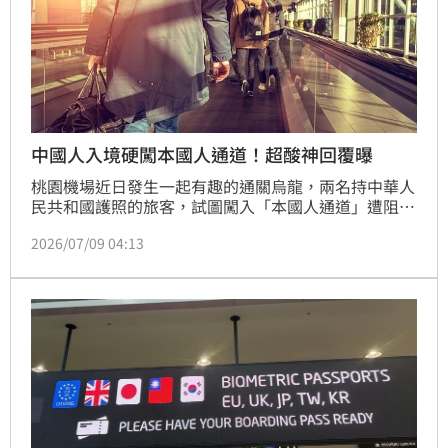
中國人入境硬闖本國人通道！超酸神回覆曝
桃園機場近日發生一起有趣的通關烏龍，兩名持中華人
民共和國護照的旅客，試圖闖入「本國人通道」遭阻。
當兩人困惑詢問時，機場人員以溫柔且幽默的語氣回
2026/07/09 04:13
應：「你們要走外國人通道，你們獨立建國了，是另一
個國家。」此番神回覆讓現場目擊民眾大讚精準又高
明。網友紛紛熱議，認為桃機明確區分「中華民國護
照」與「非中華民國護照」的標示策略，不僅有效防堵
通關漏洞，更以禮貌卻犀利的態度化解尷尬，這段「溫
柔一刀」的對話在網路瘋