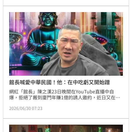
共所設定的政治框架，最終的目的是併吞台灣、消滅中
華民國；反正有「中華民國」四個字的，它都不能容
許。「我們一定要有所警惕、有所作為。」
館長喊愛中華民國！他：在中吃虧又開始蹭
網紅「館長」陳之漢23日晚間在YouTube直播中自
爆，拒絕了搬到廈門年賺1億的誘人邀約，近日又在
Threads稱「我相信無論每個台灣人的政治立場為何，
2026/06/30 07:23
每個人都深愛台灣這塊土地，也都深愛中華民國」。種
種舉動遭到加拿大約克大學副教授沈榮欽吐槽「館長在
中國吃了虧，又開始蹭中華民國」。