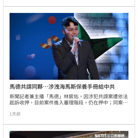
張。
馬德共諜同夥…涉洩海馬斯保養手冊給中共
新聞記者兼主播「馬德」林宸佑，因涉犯共諜案遭依法
起訴收押，目前案件進入審理階段，仍在押中；同案被
告中另有6名現退役軍人涉收賄，其中，楊姓退役軍
1天前
人，涉嫌傳遞「海馬斯多管火箭系統飛彈車的保養檢測
手冊」資料給其他同夥，還有串滅證、逃亡之虞，因
此，法院裁定，於今天（7日）起延長羈押禁見2個月。