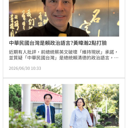
中華民國台灣是賴政治語言?黃暐瀚2點打臉
近期有人批評，前總統蔡英文破壞「維持現狀」承諾，
並質疑「中華民國台灣」是總統賴清德的政治語言，媒
體人黃暐瀚今（30）日提出2點駁斥相關說法，他直
2026/06/30 10:33
言，民主社會主觀看法可以不同，但客觀事實不容篡
改；他也說，「你我才是國家的主人，不論『統獨或藍
綠』，都由你我決定」 。