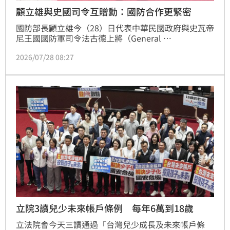
顧立雄與史國司令互贈勳：國防合作更緊密
國防部長顧立雄今（28）日代表中華民國政府與史瓦帝
尼王國國防軍司令法古德上將（General 
Mashikilisana Fakudze）相互贈勳，表彰兩國軍事合
2026/07/28 08:27
作深厚情誼，並展現持續深化雙邊國防交流的堅定決
心。 顧立雄表示，法古德自2022年5月就任以來，為維
護史瓦帝尼王國的國家安全及社會安定不遺餘力，並且
致力於促進中華民國與史瓦帝尼王國的軍事合作，相信
未來在他的支持下，兩國國防合作將更臻緊密。
立院3讀兒少未來帳戶條例 每年6萬到18歲
立法院會今天三讀通過「台灣兒少成長及未來帳戶條