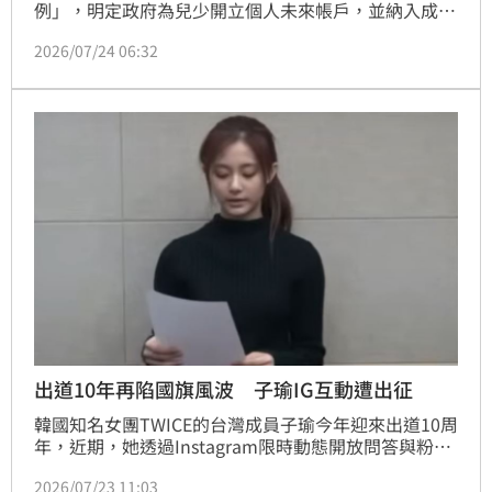
例」，明定政府為兒少開立個人未來帳戶，並納入成長
津貼設計，兒少0歲到7歲間政府每年撥6萬元至可隨時
2026/07/24 06:32
動支的成長津貼專戶，7至18歲間每年撥3萬元進成長
津貼專戶、3萬元至未來帳戶。
出道10年再陷國旗風波 子瑜IG互動遭出征
韓國知名女團TWICE的台灣成員子瑜今年迎來出道10周
年，近期，她透過Instagram限時動態開放問答與粉絲
互動，一名粉絲提問：「我下次要去高雄，如果有推薦
2026/07/23 11:03
的美食，請告訴我」並在句子結尾加上台灣國旗以及飛