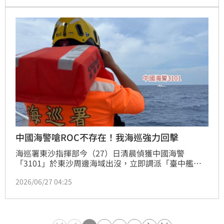
外，陳竹音在片中自爆常從中國帶黃豆回台，意外捲入
違反農產品檢疫規定的爭議，網友紛紛質疑其行為涉嫌
違法，讓這起護子風波演變成法律案外案，持續引發社
會各界的高度關注與熱烈討論。
中國海警嗆ROC不存在！我海巡強力回擊
海巡署東沙指揮部今（27）日清晨偵獲中國海警
「3101」於東沙周邊海域出沒，立即調派「臺中艦」
前往攔截。我方驅離過程中，中方嗆聲「中華民國不存
2026/06/27 04:25
在、此處為中國管轄海域」，我海巡則以中英語駁斥，
強調中華民國與中華人民共和國互不隸屬，是無法否認
的事實，更喊話中方「你們應該回去爭取民主自由，解
決經濟下行的問題，讓中國百姓過上繁榮安穩的好日
子」。