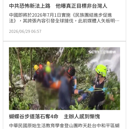
中共恐怖新法上路 他曝真正目標非台灣人
中國即將於2026年7月1日實施《民族團結進步促進
法》，其誇張內容引發全球撻伐，此前媒體人矢板明夫
曾示警，就算人在台灣、日本或美國，只要中國認為你
2026/06/29 06:57
言論違規都可能被追究，直言「真正可憐的，是那些必
須去中國的人」。不過民進黨立委林俊憲就認為，中共
此法真正的目標，「不是針對外國人，而是那些身處海
外的原中國籍人士」。
蝴蝶谷步道落石奪4命 主辦人感到慚愧
中華民國原始生活教育學會登山團昨天赴台中和平區蝴