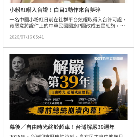
小粉紅曬入台證！白目1動作來台夢碎
一名中國小粉紅日前在社群平台炫耀取得入台許可證，
竟惡意將證件上的中華民國國旗P圖改成五星紅旗，並
塗改國號，囂張行徑引發台灣網友怒火。網紅「八炯」
2026/07/16 05:41
見狀立即向移民署檢舉。15日最新進度曝光，該名小粉
紅不僅急忙刪文，移民署也證實已廢止其入出境許可證
並管制來台。對此，大批網友拍手叫好，直呼「自己國
家尊嚴自己鞏固」，痛批這種刻意吃台灣豆腐的行為活
該被撤銷資格。此次事件展現台灣維護主權與法律尊嚴
的堅定立場，也
幕後／自由時光終於超車！台灣解嚴39週年
2026年，台灣迎來歷史性時刻，享有民主自由的歲月