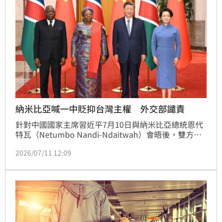
納米比亞喊一中貶抑台灣主權 外交部譴責
針對中國國家主席習近平7月10日與納米比亞總統恩代
特瓦（Netumbo Nandi-Ndaitwah）會晤後，雙方共
同發表聯合聲明，內容妄稱「一中原則」謬論，外交部
2026/07/11 12:09
對於此種貶抑我國主權之不實論述，予以嚴正駁斥。 
外交部強調， 中華民國是主權獨立國家，與中華人民
共和國互不隸屬，台灣更從來不是中華人民共和國的一
部分，這是國際社會普遍認知的客觀事實，也是當前台
海現狀，絕不會因任何國家的片面宣稱而改變。