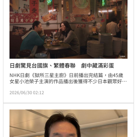
日劇驚見台國旗、繁體春聯 劇中藏滿彩蛋
NHK日劇《獄所三星主廚》日前播出完結篇，由45歲
女星小池榮子主演的作品播出後獲得不少日本觀眾好
評。劇中除了描寫監獄管理營養師與受刑人之間的故事
2026/06/30 02:12
外，還因為一處充滿台灣元素的餐廳場景，引發台灣觀
眾熱烈討論。