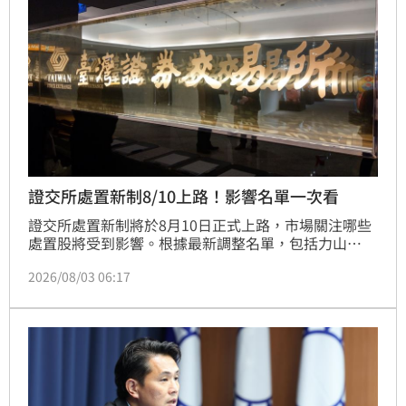
證交所處置新制8/10上路！影響名單一次看
證交所處置新制將於8月10日正式上路，市場關注哪些
處置股將受到影響。根據最新調整名單，包括力山
（1515）、成信實業*-創（6969）、蔚華科
2026/08/03 06:17
（3055）、大量（3167）、台勝科（3532）、愛普
*（6531）等個股，因原處置期間跨越新制實施日，將
適用縮短規定，多數處置結束日提前至8月7日。