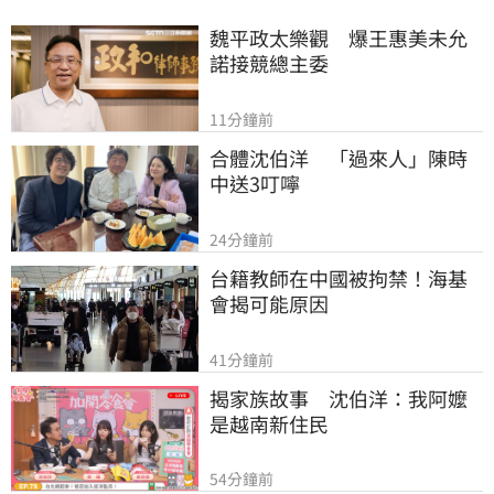
魏平政太樂觀　爆王惠美未允
諾接競總主委
11分鐘前
合體沈伯洋　「過來人」陳時
中送3叮嚀
24分鐘前
台籍教師在中國被拘禁！海基
會揭可能原因
41分鐘前
揭家族故事　沈伯洋：我阿嬤
是越南新住民
54分鐘前