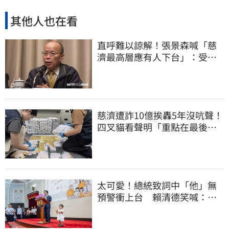
其他人也在看
直呼難以諒解！張景森喊「慈
濟最高層應有人下台」：受害
者是捐款的大眾
慈濟遭詐10億挨轟5年沒吭聲！
四叉貓看聲明「重點在最後一
句話」：笑死
太可愛！總統致詞中「他」無
預警衝上台 賴清德笑喊：卸
任再交棒給你