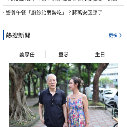
波」：空頭大屠殺剛開始
營養午餐「廚餘給弱勢吃」？蔣萬安回應了
熱搜新聞
更多
姜厚任
童芯
生日