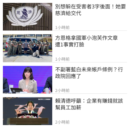
別想躲在受害者3字後面！她要
慈濟給交代
1小時前
方恩格拿國軍小泡芙作文章　
遭1事實打臉
1小時前
不副署藍白未來帳戶條例？行
政院回應了
2小時前
賴清德呼籲：企業有賺錢就該
幫員工加薪
2小時前