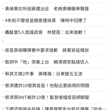
黃禎憲診所挺蔣遭出征 老病患曝暖舉聲援
4年前示警疫苗掮客遭抹黑 陳時中回應了
轟藍營5人造謠政客 林楚茵：出來道歉！
疫苗真相曝陳實中要求道歉 蔣萬安這樣說
致詞中「他」突衝上台 賴清德笑點接班人
蔡英文做2件事 黃暐瀚：台東變五五波
慈濟遭詐10億買疫苗！他點出更麻煩的問題
慈濟買BNT被詐10億！藍昔嗆擋疫苗網朝聖
下週恐跌破半年線！陳嘉偉警告台股反彈屬「逃命