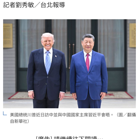
記者劉秀敏／台北報導
來整體觀察。而實際觀察，這當中所釋出的訊號大致上
一致，就是對台政策不變、維持現狀是關鍵、軍售怎麼
賣只跟台灣談這三大訊號。
美國總統川普近日訪中並與中國國家主席習近平會晤。（圖／翻攝
自新華社）
[廣告] 請繼續往下閱讀…