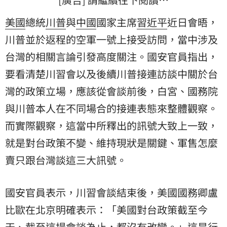
美國
總統
川普
與
中國
國家主席
習近平
近日會晤，
川普並於返程的空軍一號上接受訪問，當中涉及
台灣
的相關言論引發高度關注。國安官員指出，
要看清楚川習會以及後續川普接連訪談中關於台
灣的政策立場，應該從會談前後，白宮、國務院
與川普本人在不同場合的接連表態來整體觀察。
而實際觀察，這當中所釋出的訊號大致上一致，
就是對台政策不變、維持現狀是關鍵、軍售怎麼
賣只跟台灣談這三大訊號。
國安官員表示，川習會談結束後，美國國務卿
盧
比歐
在北京明確表示：「美國對台政策截至今
天、截至這場會談為止，都沒有改變。」這是行