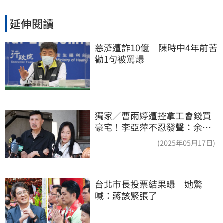
延伸閱讀
慈濟遭詐10億　陳時中4年前苦
勸1句被罵爆
獨家／曹雨婷遭控拿工會錢買
豪宅！李亞萍不忍發聲：余天
管工會都貼錢
(2025年05月17日)
台北市長投票結果曝　她驚
喊：蔣該緊張了