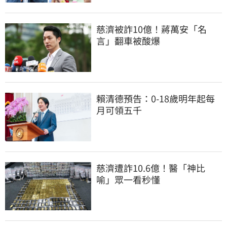
慈濟被詐10億！蔣萬安「名
言」翻車被酸爆
賴清德預告：0-18歲明年起每
月可領五千
慈濟遭詐10.6億！醫「神比
喻」眾一看秒懂