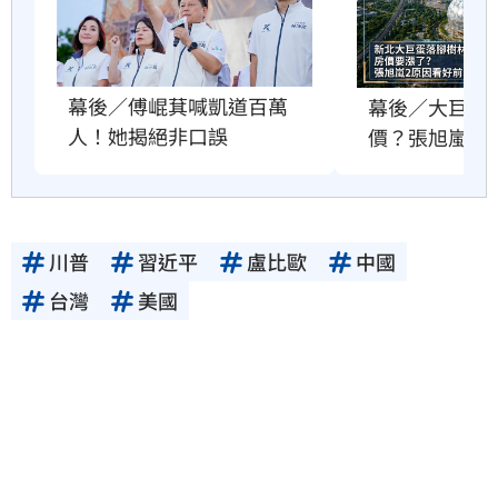
幕後／傅崐萁喊凱道百萬
幕後／大巨蛋
人！她揭絕非口誤
價？張旭嵐這
川普
習近平
盧比歐
中國
台灣
美國