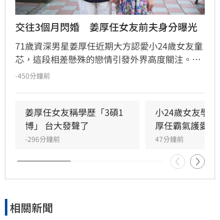
交往3個月閃婚　姜厚任女友前夫身分曝光
71歲資深男星姜厚任近期大方認愛小24歲女友童
芯，這段相差懸殊的戀情引發外界高度關注。隨
後，女方過往婚姻史被起底，據悉童芯曾於2014
-450分鐘前
年參加縣府聯合婚禮，與當時任職農業處科長的
楊槐駒閃婚。除了婚姻背景，童芯自稱擁有台大
「3碩1博」的學歷也遭到網友質疑造假。面對外
姜厚任女友稱學歷「3碩1
小24歲女友學
界排山倒海的輿論與質疑，姜厚任透過媒體公開
博」 台大發聲了
厚任霸氣護愛回
回應，強調自己對於女友的過往有充分了解，並
-296分鐘前
47分鐘前
呼籲外界能給予他們更多私人空間。
相關新聞