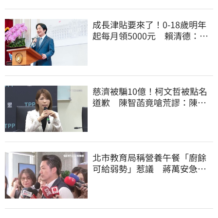
成長津貼要來了！0-18歲明年
起每月領5000元 賴清德：此
時不生更待何時
慈濟被騙10億！柯文哲被點名
道歉 陳智菡竟嗆荒謬：陳時
中還想洗記憶
北市教育局稱營養午餐「廚餘
可給弱勢」惹議 蔣萬安急
喊：不會這樣做