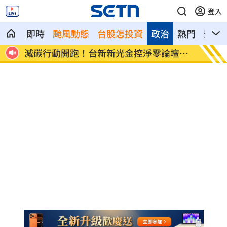
登入
即時
颱風動態
台股怎投資
政治
熱門
影音
護蛋
減碳行動開跑！台新新光金控淨零論壇登
合體沈
場