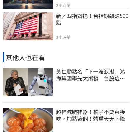
2小時前
新／四指齊揚！台指期飆破500
點
3小時前
其他人也在看
黃仁勳點名「下一波浪潮」鴻
海集團率先大爆發 台股這族
群全面噴出
超神減肥神器！橘子不要直接
吃，加點這個！體重天天下降