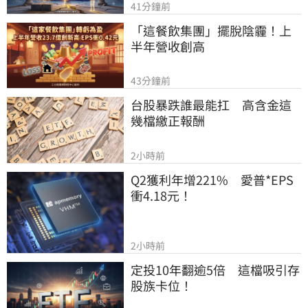
41分鐘前
「這餐飲集團」擺脫陰霾！上
半年營收創高
43分鐘前
台股暴跌誰最能扛　高含金這
幾檔繳正報酬
2小時前
Q2獲利年增221%　愛普*EPS
衝4.18元！
2小時前
定投10年翻逾5倍　這檔吸引存
股族卡位！