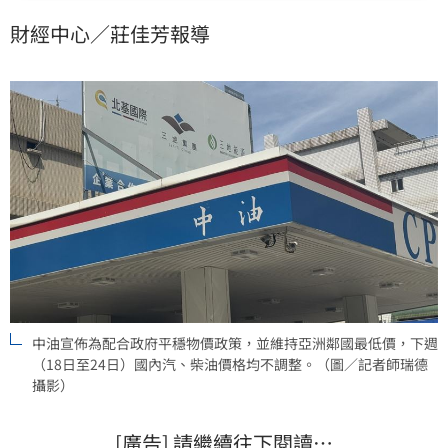
生負擔，本週持續吸收成本，全力確保國內物價穩定，
財經中心／莊佳芳報導
降低國際能源價格波動對產業與民眾的衝擊。
中油宣佈為配合政府平穩物價政策，並維持亞洲鄰國最低價，下週
（18日至24日）國內汽、柴油價格均不調整。（圖／記者師瑞德
攝影）
[廣告] 請繼續往下閱讀…