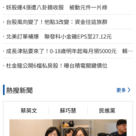
妖股連4漲遭八卦鏡收服 被動元件一片綠
台股風向變了！他點3改變：資金往這族群
北美訂單補爆 聯發科小金雞EPS至27.12元
成長津貼要來了！0-18歲明年起每月領5000元 賴清
德：此時不生更待何時
杜金龍公開6檔私房股！曝台積電關鍵價位
熱搜新聞
更多
蔡英文
蘇巧慧
民進黨