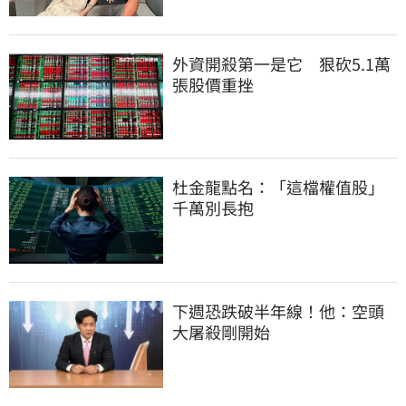
外資開殺第一是它　狠砍5.1萬
張股價重挫
杜金龍點名：「這檔權值股」
千萬別長抱
下週恐跌破半年線！他：空頭
大屠殺剛開始