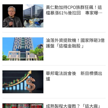
黃仁勳加持CPO族群狂飆！這
檔暴漲61%後拉回 專家曝
「黃金買點」
淪落外資提款機！國家隊砸3億
護盤「這檔金融股 」
華邦電法說會後 新目標價出
爐
成熟製程大復甦？「這大廠」