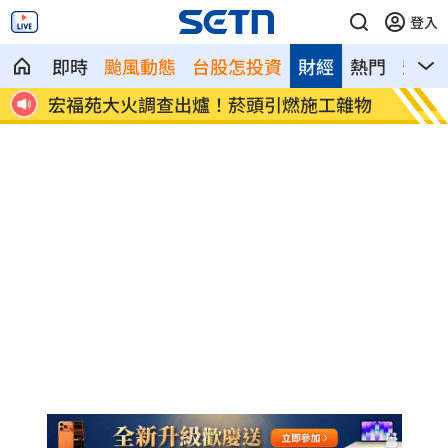
登入
即時
颱風動態
台股怎投資
財經
熱門
影音
8元！
宏福苑大火調查出爐！菸頭引燃施工雜物
定投1
位！