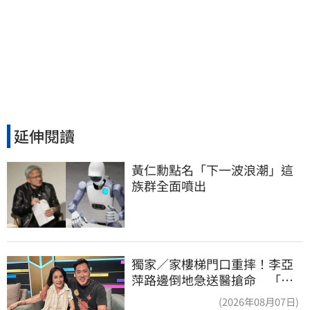
延伸閱讀
黃仁勳點名「下一波浪潮」這
族群全面噴出
獨家／家樓梯門口重摔！李亞
萍路邊倒地急送醫搶命 「最
新傷況」曝
(2026年08月07日)