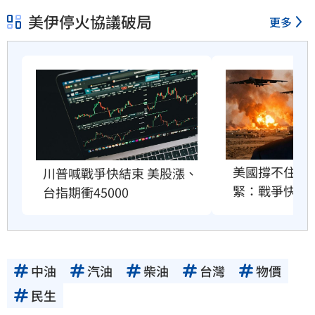
美伊停火協議破局
更多
美國撐不住？
川普喊戰爭快結束 美股漲、
緊：戰爭快結
台指期衝45000
中油
汽油
柴油
台灣
物價
民生