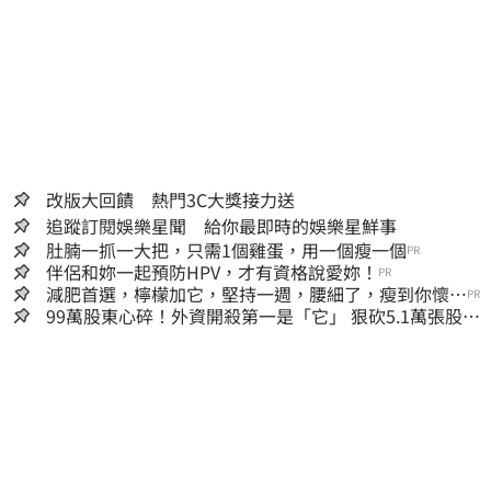
改版大回饋 熱門3C大獎接力送
追蹤訂閱娛樂星聞 給你最即時的娛樂星鮮事
肚腩一抓一大把，只需1個雞蛋，用一個瘦一個
PR
伴侶和妳一起預防HPV，才有資格說愛妳！
PR
減肥首選，檸檬加它，堅持一週，腰細了，瘦到你懷疑
PR
人生
99萬股東心碎！外資開殺第一是「它」 狠砍5.1萬張股價
重挫近5%