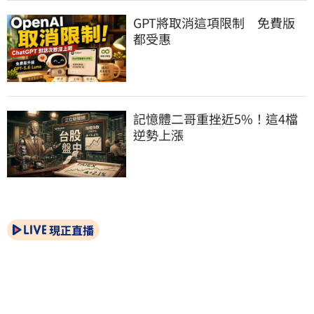
GPT將取消這項限制　免費版
都受惠
記憶體二哥重挫近5%！這4檔
逆勢上漲
現正直播