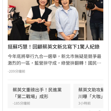
挺蘇巧慧！回顧蔡英文新北寫下1驚人紀錄
今年底將舉行九合一選舉，新北市無疑是競爭最
激烈的一區，藍營拚守成，綠營拚翻轉！國民黨
參選人李四川與民進黨參選人蘇巧慧民調更是呈
-209分鐘前
現五五波。選戰陷入膠著之際，蘇巧慧今（7）
日證實，當初曾拜託前總統蔡英文擔任競選總部
主委時，蔡英文一口就答應。完成兩屆總統任期
蔡英文重磅出手！民進黨
蔡英文助攻蘇巧
的蔡英文，除了挾帶超高人氣之外，新北更是她
「第二戰場」成形
川曝「大咖」應
的「政壇起家厝」，三度在此橫掃百萬票，有望
-185分鐘前
3小時前
成為蘇巧慧的最強支援。