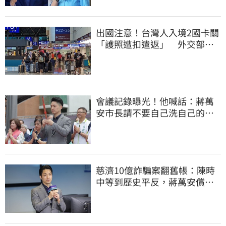
出國注意！台灣人入境2國卡關
「護照遭扣遣返」 外交部證
實了
會議記錄曝光！他喊話：蔣萬
安市長請不要自己洗自己的記
憶好嗎？
慈濟10億詐騙案翻舊帳：陳時
中等到歷史平反，蔣萬安償還
2022政治利息