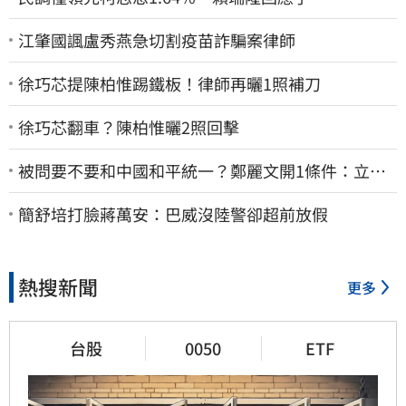
江肇國諷盧秀燕急切割疫苗詐騙案律師
徐巧芯提陳柏惟踢鐵板！律師再曬1照補刀
徐巧芯翻車？陳柏惟曬2照回擊
被問要不要和中國和平統一？鄭麗文開1條件：立刻
春暖花開
簡舒培打臉蔣萬安：巴威沒陸警卻超前放假
熱搜新聞
更多
台股
0050
ETF