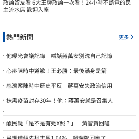
政論留友看 6大王牌政論一次看！24小時不斷電的民
主流水席 歡迎入座
熱門新聞
更多
他曝光會議記錄 喊話蔣萬安別洗自己記憶
心疼陳時中道歉！王必勝：最後滿身是箭
慈濟案陳時中歷史平反 蔣萬安失政治信用
抹黑疫苗封存30年！他：蔣萬安就是召集人
酸民疑「是不是有她X照？」 黃智賢回嗆
民調僅領先柯志恩1.64% 賴瑞隆回應了