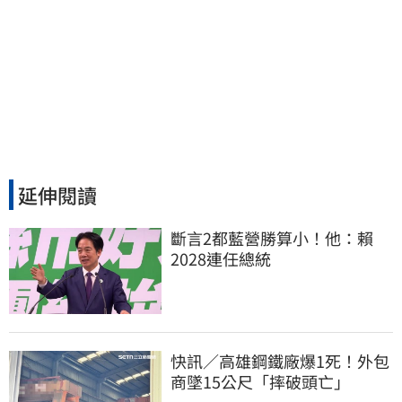
延伸閱讀
斷言2都藍營勝算小！他：賴
2028連任總統
快訊／高雄鋼鐵廠爆1死！外包
商墜15公尺「摔破頭亡」