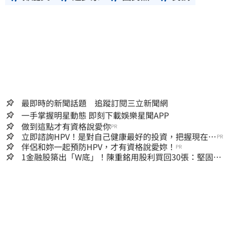
最即時的新聞話題 追蹤訂閱三立新聞網
一手掌握明星動態 即刻下載娛樂星聞APP
做到這點才有資格說愛你
PR
立即諮詢HPV！是對自己健康最好的投資，把握現在不
PR
嫌晚！
伴侶和妳一起預防HPV，才有資格說愛妳！
PR
1金融股築出「W底」！陳重銘用股利買回30張：堅固穩
定的搖錢樹