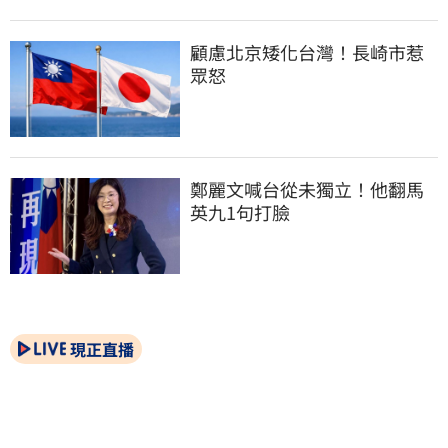
顧慮北京矮化台灣！長崎市惹
眾怒
鄭麗文喊台從未獨立！他翻馬
英九1句打臉
現正直播