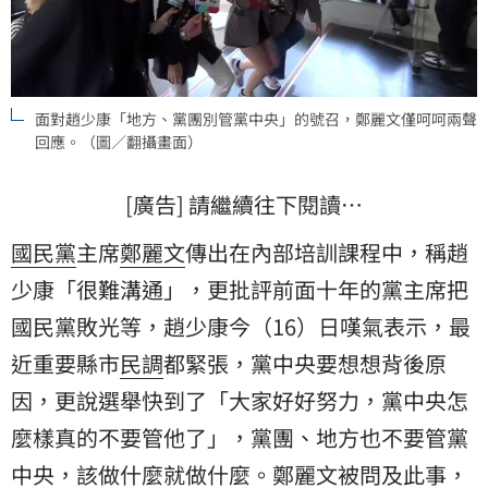
面對趙少康「地方、黨團別管黨中央」的號召，鄭麗文僅呵呵兩聲
回應。（圖／翻攝畫面）
[廣告] 請繼續往下閱讀…
國民黨
主席
鄭麗文
傳出在內部培訓課程中，稱
趙
少康
「很難溝通」，更批評前面十年的黨主席把
國民黨敗光等，趙少康今（16）日嘆氣表示，最
近重要縣市
民調
都緊張，黨中央要想想背後原
因，更說選舉快到了「大家好好努力，黨中央怎
麼樣真的不要管他了」，黨團、地方也不要管黨
中央，該做什麼就做什麼。鄭麗文被問及此事，