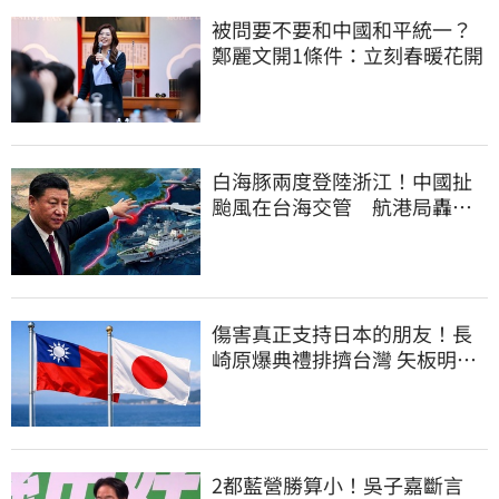
被問要不要和中國和平統一？
鄭麗文開1條件：立刻春暖花開
白海豚兩度登陸浙江！中國扯
颱風在台海交管 航港局轟：
假執法、真擴權
傷害真正支持日本的朋友！長
崎原爆典禮排擠台灣 矢板明夫
怒了
2都藍營勝算小！吳子嘉斷言