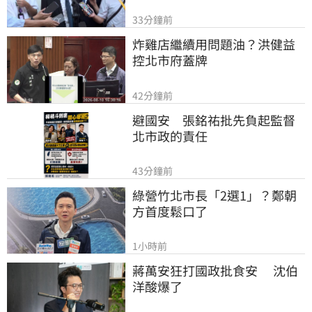
33分鐘前
炸雞店繼續用問題油？洪健益
控北市府蓋牌
42分鐘前
避國安　張銘祐批先負起監督
北市政的責任
43分鐘前
綠營竹北市長「2選1」？鄭朝
方首度鬆口了
1小時前
蔣萬安狂打國政批食安　 沈伯
洋酸爆了