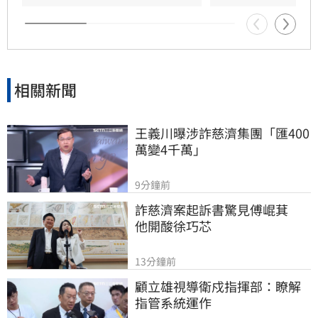
相關新聞
王義川曝涉詐慈濟集團「匯400
萬變4千萬」
9分鐘前
詐慈濟案起訴書驚見傅崐萁　
他開酸徐巧芯
13分鐘前
顧立雄視導衛戍指揮部：瞭解
指管系統運作