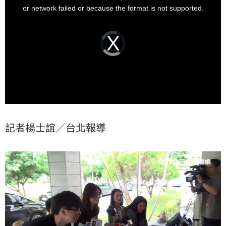
此事，僅「呵呵」兩聲回應。
window.
or network failed or because the format is not supported.
Video
Player
is
loading.
記者楊士誼／台北報導