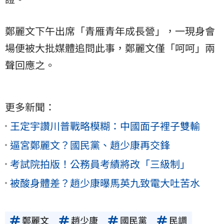
鄭麗文下午出席「青雁青年成長營」，一現身會
場便被大批媒體追問此事，鄭麗文僅「呵呵」兩
聲回應之。
更多新聞：
王定宇讚川普戰略模糊：中國面子裡子雙輸
逼宮鄭麗文？國民黨、趙少康再交鋒
考試院拍版！公務員考績將改「三級制」
被酸身體差？趙少康曝馬英九致電大吐苦水
鄭麗文
趙少康
國民黨
民調