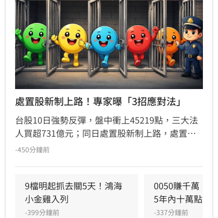
處置股新制上路！專家曝「3招應對法」
台股10日強勢反彈，盤中衝上45219點，三大法
人買超731億元；同日處置股新制上路，處置期
間原則縮至5天，多數個股約每2分鐘撮合一次，
-450分鐘前
專家提醒投資人掌握3大應對策略。（記者唐家
興）
9檔明起抓去關5天！鴻海
0050賺千萬！
小金雞入列
5年內十萬點
-399分鐘前
-337分鐘前