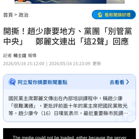
首頁
政治
看新聞換好禮
開撕！趙少康要地方、黨團「別管黨
中央」 鄭麗文連出「這2聲」回應
記者
楊士誼
報導
2026/05/16 15:12:00
2026/05/16 15:23:09
更新
阿立幫你摘要新聞重點
去看看
國民黨主席鄭麗文傳出在內部培訓課程中，稱趙少康
「很難溝通」，更批評前面十年的黨主席把國民黨敗光
等，趙少康今（16）日嘆氣表示，最近重要縣市民調都
緊張，黨中央要想想背後原因，更說選舉快到了「大家
好好努力，黨中央怎麼樣真的不要管他了」，黨團、地
This
is
方也不要管黨中央，該做什麼就做什麼。鄭麗文被問及
a
The media could not be loaded, either because the server
modal