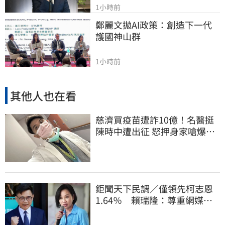
1小時前
鄭麗文拋AI政策：創造下一代
護國神山群
1小時前
其他人也在看
慈濟買疫苗遭詐10億！名醫挺
陳時中遭出征 怒押身家嗆爆藍
白粉
鉅聞天下民調／僅領先柯志恩
1.64％ 賴瑞隆：尊重網媒特
殊調查方式