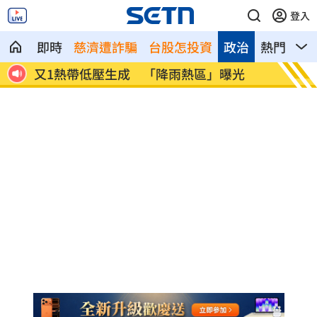
登入
即時
慈濟遭詐騙
台股怎投資
政治
熱門
影
光
美伊戰燒過半彈庫存 要軍火商提增產計
處置股
畫