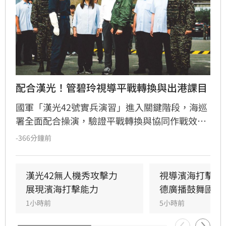
配合漢光！管碧玲視導平戰轉換與出港課目
國軍「漢光42號實兵演習」進入關鍵階段，海巡
署全面配合操演，驗證平戰轉換與協同作戰效
能。海委會主委管碧玲親赴台北港與左營軍港視
-366分鐘前
導，肯定海巡艦艇在濱海打擊及反封鎖護航任務
中的整備狀況。
漢光42無人機秀攻擊力　
視導濱海打擊操
展現濱海打擊能力
德廣播鼓舞國軍
1小時前
5小時前