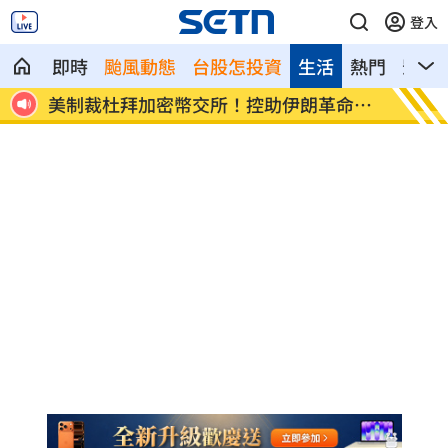
登入
即時
颱風動態
台股怎投資
生活
熱門
影音
命衛
美就業數據爆冷 這信號Fed升息警報降
梅西父
溫
壇