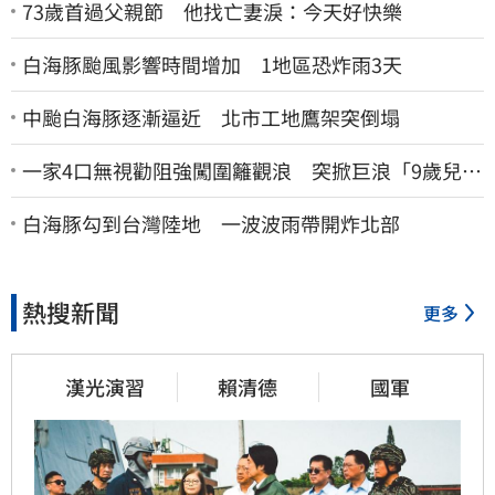
73歲首過父親節 他找亡妻淚：今天好快樂
白海豚颱風影響時間增加 1地區恐炸雨3天
中颱白海豚逐漸逼近 北市工地鷹架突倒塌
一家4口無視勸阻強闖圍籬觀浪 突掀巨浪「9歲兒當
場遭捲入海」
白海豚勾到台灣陸地 一波波雨帶開炸北部
熱搜新聞
更多
漢光演習
賴清德
國軍