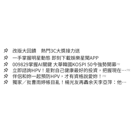
改版大回饋 熱門3C大獎接力送
一手掌握明星動態 即刻下載娛樂星聞APP
009829掌握AI關鍵 大華韓國KOSPI 50今強勢開募
PR
立即諮詢HPV！是對自己健康最好的投資，把握現在不
PR
嫌晚！
伴侶和妳一起預防HPV，才有資格說愛妳！
PR
獨家／批曹雨婷帳目亂！楊光友再轟余天李亞萍：他們
工會跟演藝圈沒關