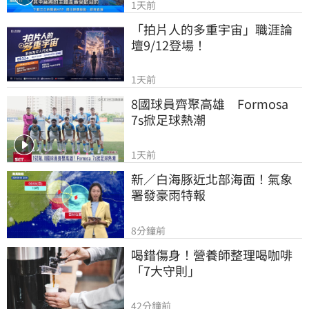
1天前
「拍片人的多重宇宙」職涯論
壇9/12登場！
1天前
8國球員齊聚高雄　Formosa 
7s掀足球熱潮
1天前
新／白海豚近北部海面！氣象
署發豪雨特報
8分鐘前
喝錯傷身！營養師整理喝咖啡
「7大守則」
42分鐘前