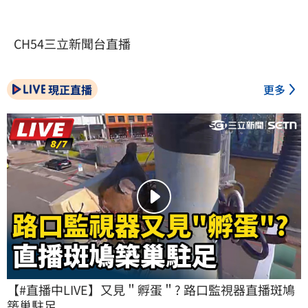
CH54三立新聞台直播
現正直播
更多
【#直播中LIVE】又見＂孵蛋＂? 路口監視器直播斑鳩
築巢駐足