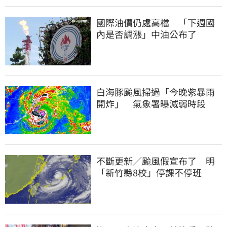
國際油價仍處高檔 「下週國
內是否調漲」中油公布了
白海豚颱風掃過「今晚紫暴雨
開炸」 氣象署曝減弱時段
不斷更新／颱風假宣布了 明
「新竹縣8校」停課不停班