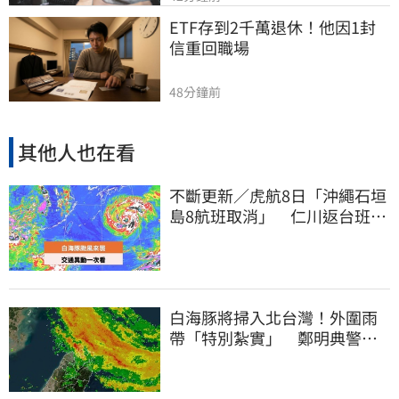
ETF存到2千萬退休！他因1封
信重回職場
48分鐘前
其他人也在看
不斷更新／虎航8日「沖繩石垣
島8航班取消」 仁川返台班機
提前1天起飛
白海豚將掃入北台灣！外圍雨
帶「特別紮實」 鄭明典警告
別出門