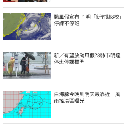
颱風假宣布了 明「新竹縣8校」
停課不停班
新／有望放颱風假?8縣市明達
停班停課標準
白海豚今晚到明天最靠近　風
雨搖滾區曝光