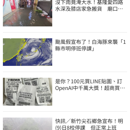
沒下雨竟淹大水！基隆愛四路
水深及膝店家急搬貨 廟口夜
市封路改道
颱風假宣布了！白海豚來襲「1
縣市明停班停課」
是你？100元買LINE貼圖、訂
OpenAI中千萬大獎！超商買10
元麥香爽中200萬
快訊／新竹尖石鄉急宣布！明
(9)日8校停課 但正常上班