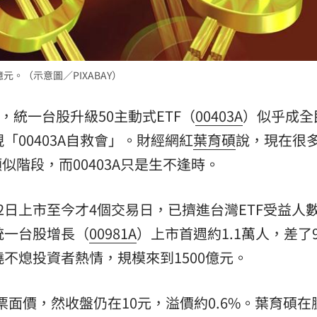
億元。（示意圖／PIXABAY）
，統一台股升級50主動式ETF（
00403A
）似乎成全
「00403A自救會」。財經網紅
葉育碩
說，現在很
似階段，而00403A只是生不逢時。
，12日上市至今才4個交易日，已擠進台灣ETF受益人
統一台股增長（
00981A
）上市首週約1.1萬人，差了
不熄投資者熱情，規模來到1500億元。
，跌破票面價，然收盤仍在10元，溢價約0.6%。葉育碩