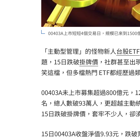
00403A上市短短4個交易日，規模已來到1500
「主動型管理」的怪物新人
台股
ETF
題，15日跌破
掛牌價
，社群甚至出現
笑這檔，但多檔熱門 ETF都經歷過類
00403A未上市募集超過800億元
名，總人數破93萬人，更超越主動
15日跌破掛牌價，套牢不少人，卻澆
15日00403A收盤淨值9.93元