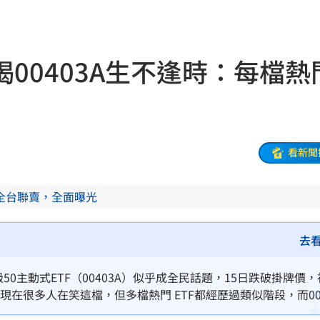
他命
23:16
風阻
23:14
00403A生不逢時：每檔熱
勝
23:10
災
23:06
部勸
23:05
看新聞
23:03
全台聯賣，全面曝光
癌
23:00
去
萬
22:59
0主動式ETF（00403A）似乎成全民話題，15日跌破掛牌價，
現在很多人在笑這檔，但多檔熱門 ETF都經歷過類似階段，而004
交保
22:58