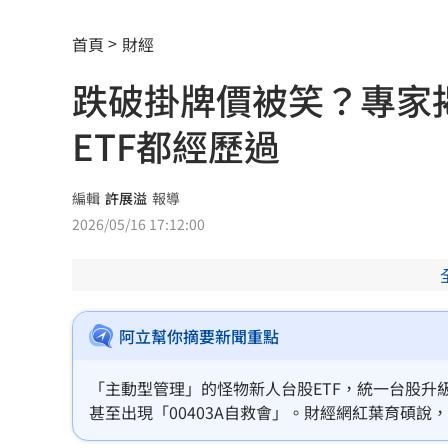
癌末男缺錢鋌而走險 3D玩具熊夾藏K
首頁
財經
環法自行車賽爆作弊！女靠胸部裝備降
跌破掛牌價被笑？專家揭
學霸牙醫槓離職員工 為3萬筆電互告慘
ETF都經歷過
俄羅斯蝗害肆虐如末日 網驚：聖經十
慈濟採購BNT遭詐10億 他：不聽衛福
編輯
許展溢
報導
2026/05/16 17:12:00
蔡英文做2件事 黃暐瀚：台東變五五波
蔣萬安危險了！《壹蘋》台北市...
23:00
「地獄酷暑」襲南韓 礦泉水曝曬恐致
阿立幫你摘要新聞重點
父親節真的快樂嗎？房貸10年暴增逾400
「主動型管理」的怪物新人台股ETF，統一台股升級5
甚至出現「00403A自救會」。財經網紅葉育碩說，
律師勾宗教大師「家族」詐慈濟 僅她
只是生不逢時。