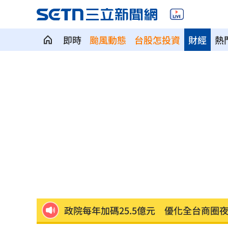
即時
颱風動態
台股怎投資
財經
熱
斷交國200萬磅蝦遭我友邦封殺！業者慘
新北待售餘屋萬8戶 永和竟只賣贏八里
為5億商機翻臉 肥大叔插刀：要死一起
杜金龍點名：「這檔權值股」千萬別長
額頭冒出痘痘 女手癢猛摳竟成「病毒
政院每年加碼25.5億元 優化全台商圈