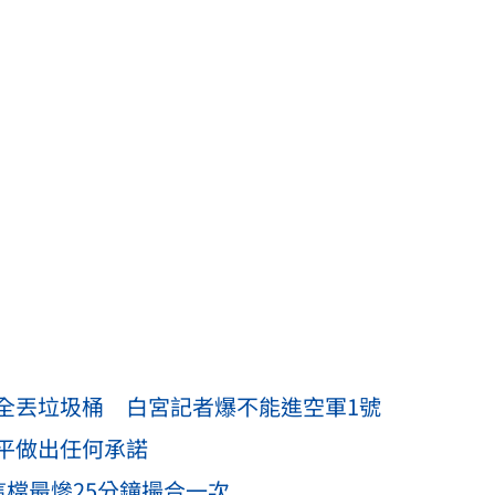
全丟垃圾桶 白宮記者爆不能進空軍1號
平做出任何承諾
這檔最慘25分鐘撮合一次