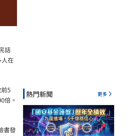
民話
多人在
數前5
熱門新聞
更多
90倍。
在臉書發