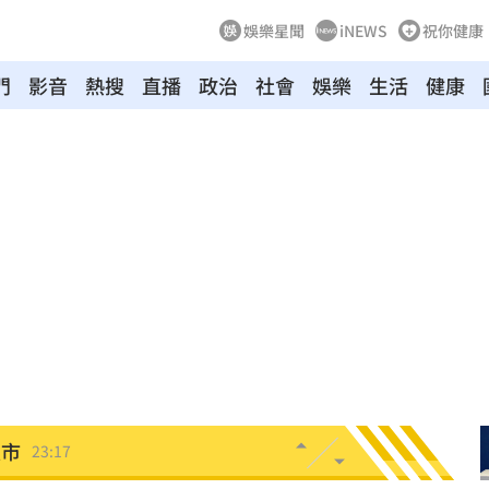
娛樂星聞
iNEWS
祝你健康
門
影音
熱搜
直播
政治
社會
娛樂
生活
健康
叫
23:54
！
23:47
死
23:32
抱
23:25
疣」
23:18
夜市
23:17