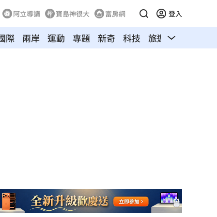
阿立導讀
寶島神很大
富房網
登入
國際
兩岸
運動
專題
新奇
科技
旅遊
汽車
寵物