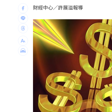
富豪遭大義滅親！偷生子竟盜鄰居身份
財經中心／許展溢報導
慈濟遭詐10億買疫苗！他點出更麻煩的
日神級甜點快閃台北！連5天「買一送一
圖書館借書作者賺什麼？菜販作家：有
台灣彩券開獎直播中
20:31
LIVE三立+24小時直播
15:27
三立iNEWS新聞台線上直播
18:00
理想混蛋號召粉絲跨海追星吃美食！
18: