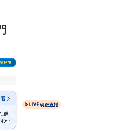
門
換好禮
看看
現正直播
社群
03A