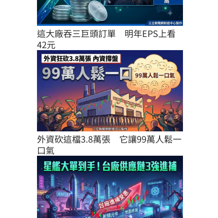
這大廠吞三巨頭訂單　明年EPS上看
42元
外資砍這檔3.8萬張　它讓99萬人鬆一
口氣