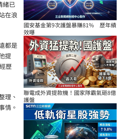
情緒已
站在浪
國安基金第9次護盤暴賺81%　歷年績
效曝
遠都是
他提
都經歷
聯電成外資提款機！國家隊霸氣砸8億
整理、
護盤
事情。