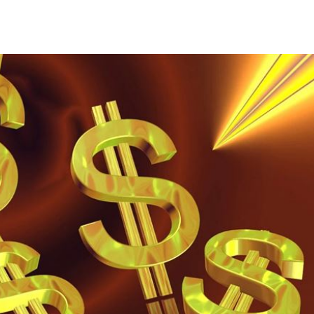
落戶
22:57
問題
22:56
」
22:53
錢領
22:53
15