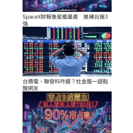
SpaceX財報後星艦量產　進補台廠3
強
台積電、聯發科咋選？杜金龍一語點
醒網友