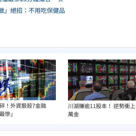
做」絕招：不用吃保健品
碎！外資狠殺7金融
川湖賺逾11股本！ 逆勢衝上
最慘」
萬金