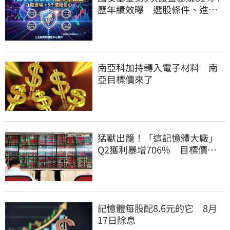
歷年績效曝 選股條件、進場
邏輯一次看
南亞科加持轉入電子材料 南
亞目標價來了
猛獸出籠！「這記憶體大廠」
Q2獲利暴增706% 目標價上
看217元
記憶體每股配8.6元的它 8月
17日除息