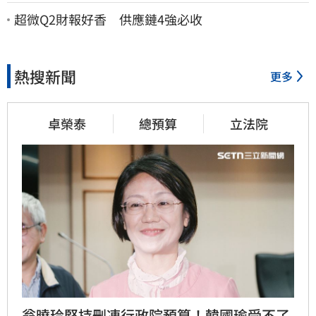
因曝
超微Q2財報好香 供應鏈4強必收
熱搜新聞
更多
卓榮泰
總預算
立法院
翁曉玲堅持刪凍行政院預算！韓國瑜受不了