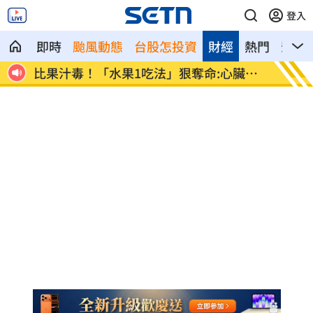
登入
即時
颱風動態
台股怎投資
財經
熱門
影音
全封殺
比果汁毒！「水果1吃法」狠奪命:心臟驟
女律揪
停
堆