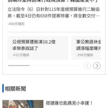
立法院今（6）日針對115年度總預算進行二輪協
商，截至4日仍有658件提案待審，將全數交付院
會表決。國民黨立委翁曉玲堅持刪減行政院多項
-469分鐘前
業務費與行政院長卓榮泰薪資。行政院秘書長張
惇涵指出，多項預算刪凍恐影響業務推動與行政
院運作，立法院長韓國瑜也提醒，本年度僅剩約
公視預算遭刪凍10.2億　
軍公教退休金可
4個月，呼籲她慎重考慮。
卓榮泰說話了
調漲幅度曝光
-432分鐘前
-394分鐘前
相關新聞
搭捷運也能遇見小幸運！