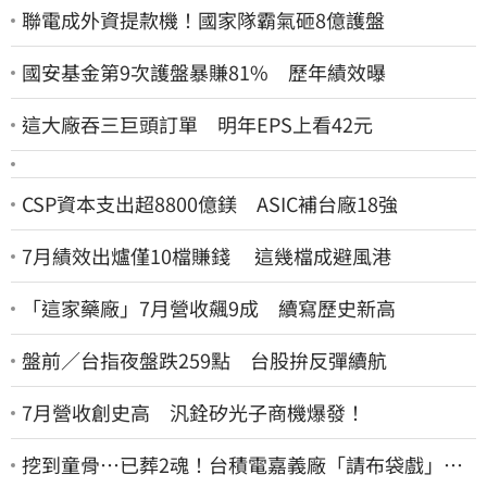
聯電成外資提款機！國家隊霸氣砸8億護盤
國安基金第9次護盤暴賺81% 歷年績效曝
這大廠吞三巨頭訂單 明年EPS上看42元
CSP資本支出超8800億鎂 ASIC補台廠18強
7月績效出爐僅10檔賺錢 這幾檔成避風港
「這家藥廠」7月營收飆9成 續寫歷史新高
盤前／台指夜盤跌259點 台股拚反彈續航
7月營收創史高 汎銓矽光子商機爆發！
挖到童骨…已葬2魂！台積電嘉義廠「請布袋戲」原