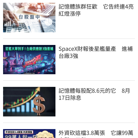
記憶體族群狂歡　它告終連4亮
紅燈漲停
SpaceX財報後星艦量產　進補
台廠3強
記憶體每股配8.6元的它　8月
17日除息
外資砍這檔3.8萬張　它讓99萬