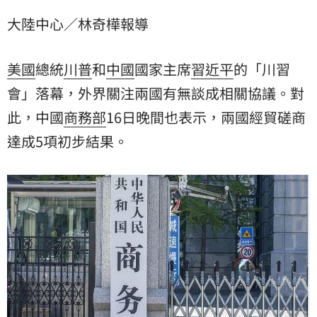
大陸中心／林奇樺報導
美國
總統
川普
和
中國
國家主席
習近平
的「
川習
會
」落幕，外界關注兩國有無談成相關協議。對
此，中國
商務部
16日晚間也表示，兩國經貿磋商
達成5項初步結果。