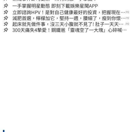
一手掌握明星動態 即刻下載娛樂星聞APP
立即諮詢HPV！是對自己健康最好的投資，把握現在不
PR
嫌晚！
減肥首選，檸檬加它，堅持一週，腰細了，瘦到你懷疑
PR
人生
起床就先做件事，沒三天小腹就不見了! 肚子一天天變
PR
小！
300天痛失4摯愛！鋼鐵爸「靈魂空了一大塊」心碎喊：
這輩子最痛的路