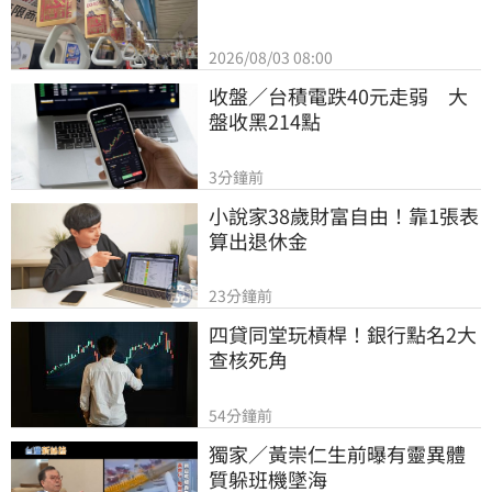
2026/08/03 08:00
收盤／台積電跌40元走弱　大
盤收黑214點
3分鐘前
小說家38歲財富自由！靠1張表
算出退休金
23分鐘前
四貸同堂玩槓桿！銀行點名2大
查核死角
54分鐘前
獨家／黃崇仁生前曝有靈異體
質躲班機墜海