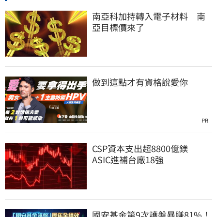
南亞科加持轉入電子材料 南
亞目標價來了
做到這點才有資格說愛你
PR
CSP資本支出超8800億鎂
ASIC進補台廠18強
國安基金第9次護盤暴賺81%！