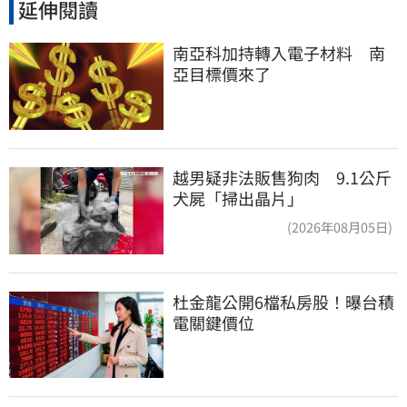
延伸閱讀
南亞科加持轉入電子材料　南
亞目標價來了
越男疑非法販售狗肉 9.1公斤
犬屍「掃出晶片」
(2026年08月05日)
杜金龍公開6檔私房股！曝台積
電關鍵價位