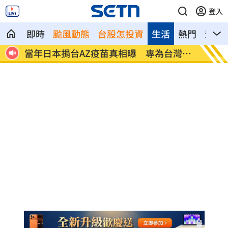
登入
即時
颱風動態
台股怎投資
生活
熱門
影音
鍵曝
當年日本捐台AZ疫苗真相曝 專為台灣生
美官員
產
議