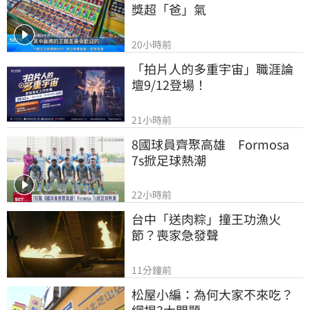
獎超「爸」氣
20小時前
「拍片人的多重宇宙」職涯論
壇9/12登場！
21小時前
8國球員齊聚高雄　Formosa 
7s掀足球熱潮
22小時前
台中「送肉粽」撞王功漁火
節？喪家急發聲
11分鐘前
松屋小編：為何大家不來吃？