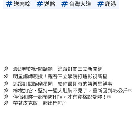
送肉粽
送煞
台灣大道
鹿港
最即時的新聞話題 追蹤訂閱三立新聞網
明星講師親授！醒吾三立學院打造影視新星
追蹤訂閱娛樂星聞 給你最即時的娛樂星鮮事
檸檬加它，堅持一週大肚腩不見了，重新回到45公斤
PR
伴侶和妳一起預防HPV，才有資格說愛妳！
PR
帶著皮克敏一起出門吧
PR