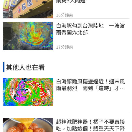
網揭3大問題
16分鐘前
白海豚勾到台灣陸地　一波波
雨帶開炸北部
17分鐘前
其他人也在看
白海豚颱風擺盪逼近！週末風
雨最劇烈 雨到「這時」才趨
緩
超神減肥神器！橘子不要直接
吃，加點這個！體重天天下降