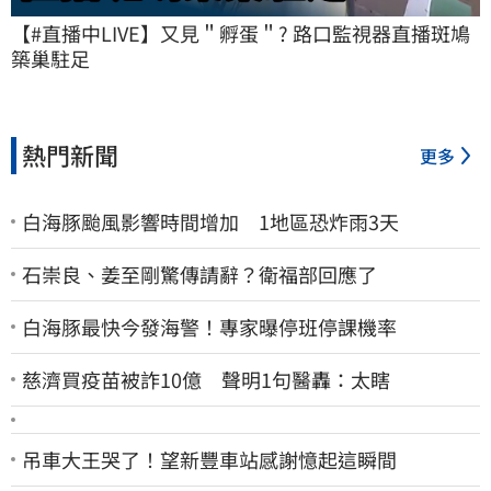
【#直播中LIVE】又見＂孵蛋＂? 路口監視器直播斑鳩
築巢駐足
熱門新聞
更多
白海豚颱風影響時間增加 1地區恐炸雨3天
石崇良、姜至剛驚傳請辭？衛福部回應了
白海豚最快今發海警！專家曝停班停課機率
慈濟買疫苗被詐10億 聲明1句醫轟：太瞎
吊車大王哭了！望新豐車站感謝憶起這瞬間