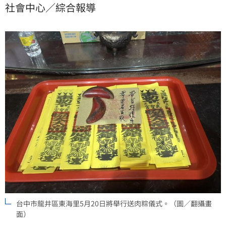
社會中心／綜合報導
釋，「出了台灣大道之後，就會直接開上高速公路，一
路載回鹿港海邊處理。」
台中市龍井區東海里5月20日將舉行送肉粽儀式。（圖／翻攝畫
面）