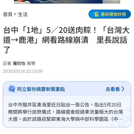
首頁
生活
看新聞換好禮
台中「1地」5／20送肉粽！「台灣大
道→鹿港」網看路線崩潰 里長說話
了
記者
羅欣怡
報導
2026/05/16 22:10:00
阿立幫你摘要新聞重點
去看看
台中市龍井區東海里近日貼出一張公告，指出5月20日
晚間將舉行送煞儀式，路線還會經過車流量極大的台灣
大道。由於該路段緊鄰東海大學與中部科學園區（中
科），周邊居住大量外地學生與上班族，立刻引起反
彈，崩潰直呼「有申請路權嗎？」東海里長也出面解