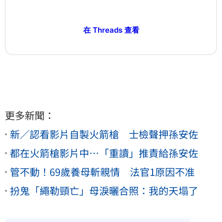
在 Threads 查看
更多新聞：
新／認看影片自製火箭槍 士檢聲押孫安佐
都在火箭槍影片中…「重讀」推責給孫安佐
管不動！69歲養母斬親情 法官1原因不准
扮鬼「繩勒頸亡」母淚曬合照：我的天塌了