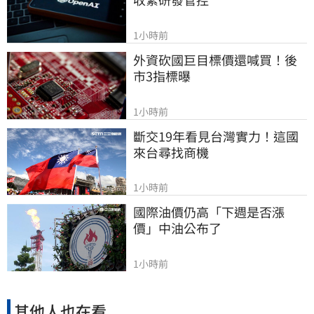
1小時前
外資砍國巨目標價還喊買！後
市3指標曝
1小時前
斷交19年看見台灣實力！這國
來台尋找商機
1小時前
國際油價仍高「下週是否漲
價」中油公布了
1小時前
其他人也在看