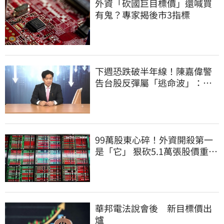
外資「砍國巨目標價」還喊買
有鬼？專家揭後市3指標
下週恐跌破半年線！陳嘉偉警
告台股反彈屬「逃命波」：空
頭大屠殺剛開始
99萬股東心碎！外資開殺第一
是「它」 狠砍5.1萬張股價重挫
近5%
華邦電法說會後 新目標價出
爐