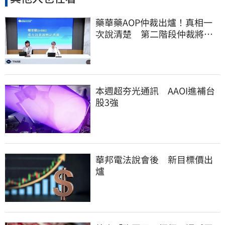
藥華藥AOP仲裁出爐！真相一
次說清楚 第二階段仲裁將聲
請撤銷
本週超夯光通訊 AAOI進補台
股3強
華邦電法說會後 新目標價出
爐