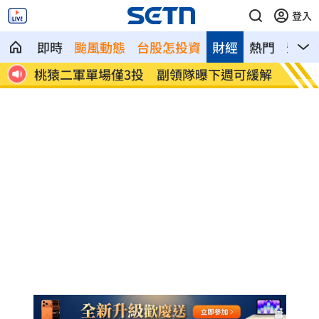
登入
即時
颱風動態
台股怎投資
財經
熱門
影音
可緩解
颱風硬闖海邊！巨浪來1家4剩3 男童被捲
大盤收
走
懂