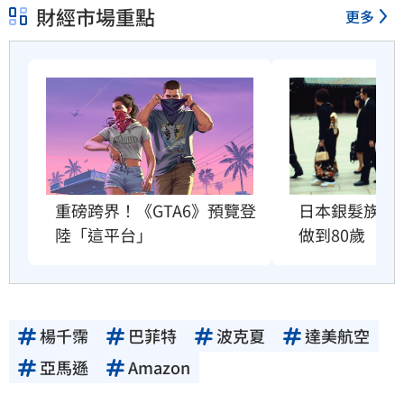
財經市場重點
更多
重磅跨界！《GTA6》預覽登
日本銀髮族瘋
陸「這平台」
做到80歲
楊千霈
巴菲特
波克夏
達美航空
亞馬遜
Amazon