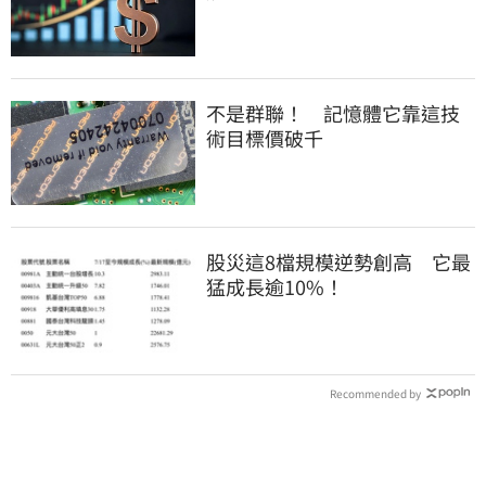
不是群聯！ 記憶體它靠這技
術目標價破千
股災這8檔規模逆勢創高 它最
猛成長逾10%！
Recommended by