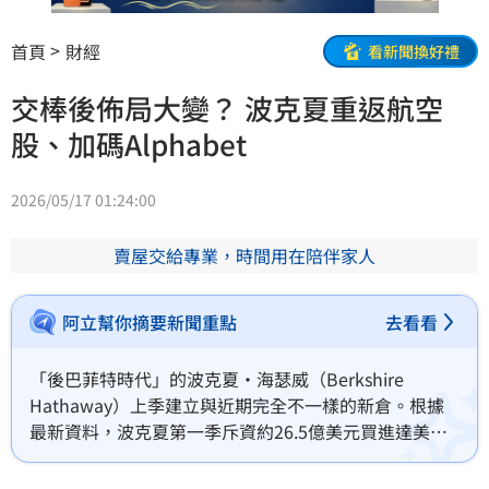
首頁
財經
看新聞換好禮
交棒後佈局大變？ 波克夏重返航空
股、加碼Alphabet
2026/05/17 01:24:00
賣屋交給專業，時間用在陪伴家人
阿立幫你摘要新聞重點
去看看
「後巴菲特時代」的波克夏・海瑟威（Berkshire 
Hathaway）上季建立與近期完全不一樣的新倉。根據
最新資料，波克夏第一季斥資約26.5億美元買進達美航
空（Delta Air Lines），這是自2020年疫情期間全面清
倉美國四大航空公司後，再度重返航空股。