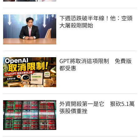
下週恐跌破半年線！他：空頭
大屠殺剛開始
GPT將取消這項限制　免費版
都受惠
外資開殺第一是它　狠砍5.1萬
張股價重挫