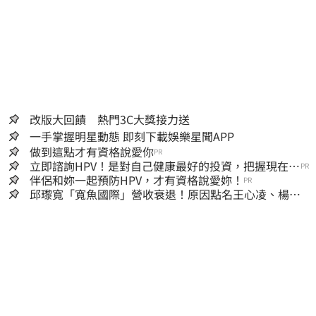
改版大回饋 熱門3C大獎接力送
一手掌握明星動態 即刻下載娛樂星聞APP
做到這點才有資格說愛你
PR
立即諮詢HPV！是對自己健康最好的投資，把握現在不
PR
嫌晚！
伴侶和妳一起預防HPV，才有資格說愛妳！
PR
邱瓈寬「寬魚國際」營收衰退！原因點名王心凌、楊丞
琳網笑翻：太誠實