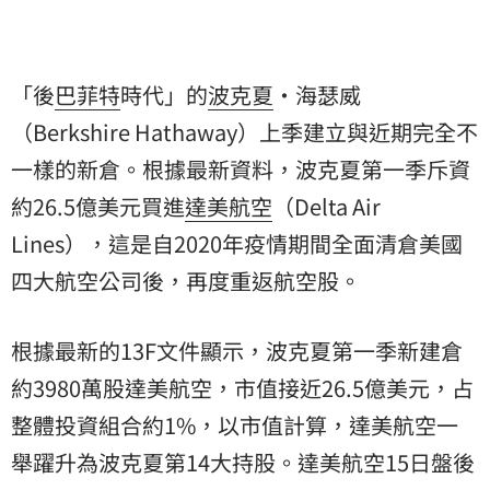
「後
巴菲特
時代」的
波克夏
・海瑟威
（Berkshire Hathaway）上季建立與近期完全不
一樣的新倉。根據最新資料，波克夏第一季斥資
約26.5億美元買進
達美航空
（Delta Air
Lines），這是自2020年疫情期間全面清倉美國
四大航空公司後，再度重返航空股。
根據最新的13F文件顯示，波克夏第一季新建倉
約3980萬股達美航空，市值接近26.5億美元，占
整體投資組合約1%，以市值計算，達美航空一
舉躍升為波克夏第14大持股。達美航空15日盤後