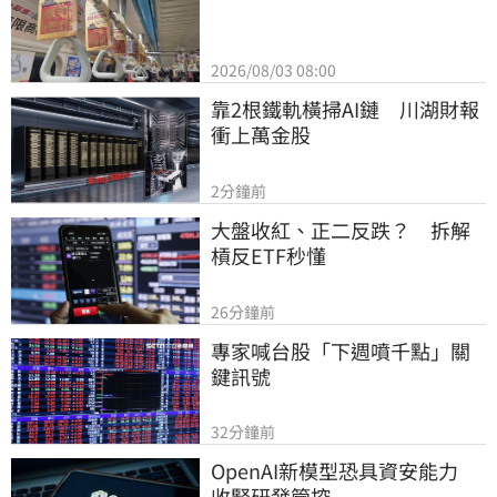
2026/08/03 08:00
靠2根鐵軌橫掃AI鏈　川湖財報
衝上萬金股
2分鐘前
大盤收紅、正二反跌？　拆解
槓反ETF秒懂
26分鐘前
專家喊台股「下週噴千點」關
鍵訊號
32分鐘前
OpenAI新模型恐具資安能力　
收緊研發管控