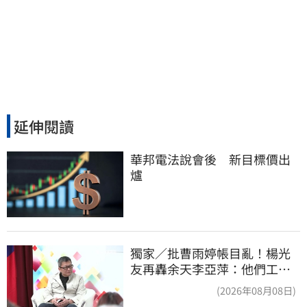
延伸閱讀
華邦電法說會後　新目標價出
爐
獨家／批曹雨婷帳目亂！楊光
友再轟余天李亞萍：他們工會
跟演藝圈沒關
(2026年08月08日)