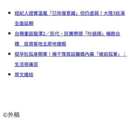
經紀人證實温嵐「已恢復意識」但仍虛弱！大陸3巡演
全面延期
台積重返龍潭2／民代、民團帶頭「吵過頭」嚇跑台
積 投資客地主原地傻眼
挺孕肚孤身開車！楊千霈首談離婚內幕「被迫孤單」：
生活很痛苦
原文連結
©外稿