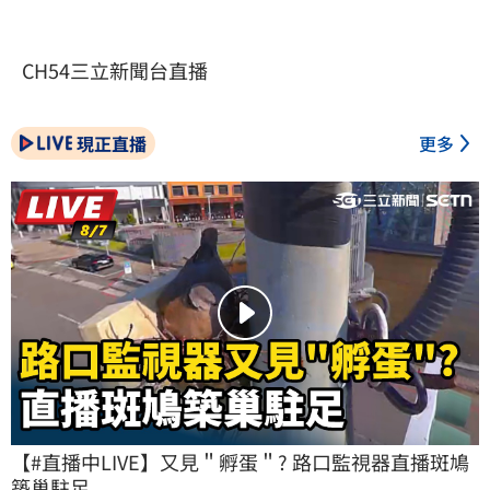
CH54三立新聞台直播
現正直播
更多
【#直播中LIVE】又見＂孵蛋＂? 路口監視器直播斑鳩
築巢駐足