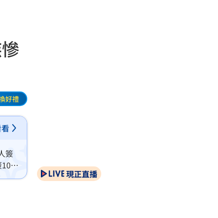
族慘
換好禮
看看
人簽
100
現正直播
軍人涉