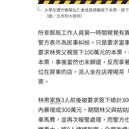
大學生遭竹聯幫弘仁會成員誘騙簽下本票、錄下
（圖／北市刑大提供）
所幸郵局工作人員第一時間察覺有
警方表示為民事糾紛，只是要求當
要求林男父親簽下100萬元的本票
本票，事後當然也未歸還，反而拿著
位在屏東的店，派人坐在店裡喝茶「
票。
林男
家族
3人前後被要求簽下總計3
內暴增成300萬元，期間林父與姑
車馬費，並再次報警處理，而警方