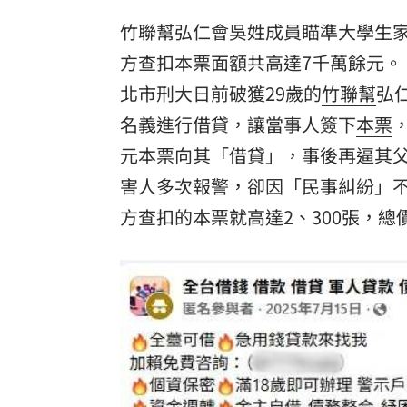
竹聯幫弘仁會吳姓成員瞄準大學生
8國球員齊聚高雄 Formosa 7s掀足球
方查扣本票面額共高達7千萬餘元。
理想混蛋號召粉絲跨海追星吃美食！
18:
北市刑大日前破獲29歲的
竹聯幫
弘
名義進行借貸，讓當事人簽下
本票
元本票向其「借貸」，事後再逼其父
害人多次報警，卻因「民事糾紛」
方查扣的本票就高達2、300張，總