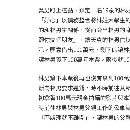
吳男盯上這點，鎖定一名19歲的林
「好心」以債務整合將林姓大學生
的和林男攀關係，從而套出林男的
跟你交個朋友」，讓天真的林男信以
示，願意借出100萬元，剩下的讓
讓林男簽下100萬元本票，隨後就
林男簽下本票後再也沒有拿到100
斷向林男要求還錢，時不時前往其
初拿著100萬元現金拍攝的影片與
時前往林男與林男父親工作的公車總
「不處理就不離開」，讓林男的父親