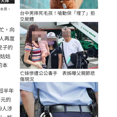
本票。
台中男摔死毛孩！嗆動保「埋了」拒
交屍體
忙，向
人再度
兒子的
往姑姑
的本
亡妹慘遭公公毒手　表姊曝父親節悲
傷現況
短半年
萬元的
9人涉