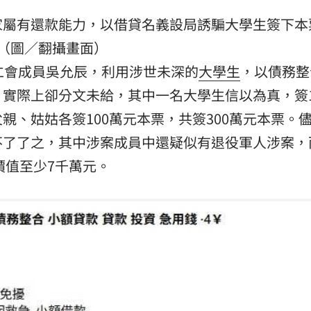
家屬有還款能力，以借貸名義設局誘騙大學生簽下本
熱潮
10:00
（圖／翻攝畫面）
15
仁會成員吳允辰，利用涉世未深的
大學生
，以債務整
，實際上卻分文未給，其中一名大學生信以為真，簽1
親、姑姑各簽100萬元本票，共簽300萬元本票。
不了了之，其中涉案成員中還疑似有退役軍人涉案，
價值至少7千萬元。