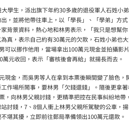
姓大學生，派出旗下年約30多歲的退役軍人石姓小
約出，並將他帶往車上，以「學長」、「學弟」方式
身家背景資料，熱心地和林男表示，「我只是想幫你
為真，表示自己約有30萬元的欠款，石姓小弟也大
林男可以挪作他用，當場拿出100萬元現金並拍攝影
100萬元收回，表示「審核後會再給」就揚長而去。
萬元現金，而吳男等人在拿到本票後瞬間變了臉色，
所工作場所鬧事，要林男「欠錢還錢」。隨後更拿著
本票，向林男父親討錢，更精準把控在民事糾紛地帶
站討錢，7、8個人衝上林男父親所駕駛的公車，揚
不堪其擾，立即前往郵局準備領出100萬元還款。