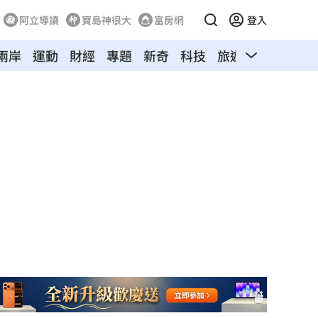
阿立導讀
寶島神很大
富房網
登入
兩岸
運動
財經
專題
新奇
科技
旅遊
汽車
寵物