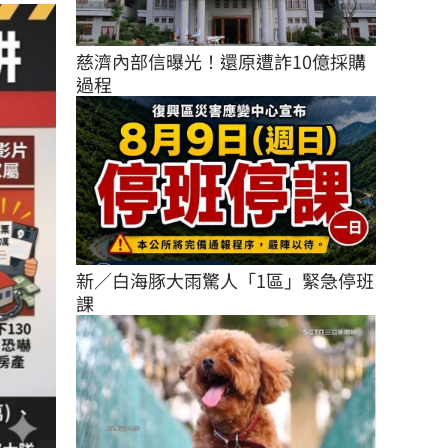
慈濟內部信曝光！還原遭詐10億採購
過程
新／白海豚大雨驚人「1區」緊急停班
課