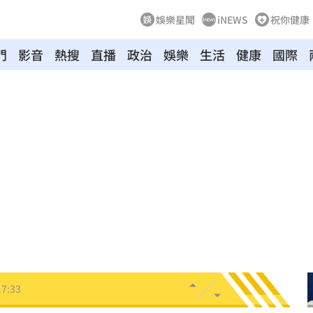
娛樂星聞
iNEWS
祝你健康
門
影音
熱搜
直播
政治
娛樂
生活
健康
國際
彈性
17:45
歷史
17:39
萬
17:38
奪冠
17:35
曝光
17:33
17:33