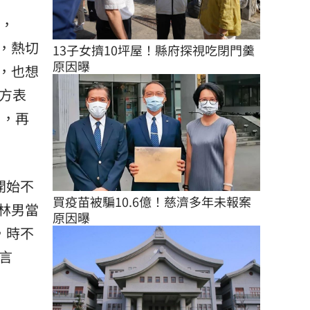
弟，
，熱切
13子女擠10坪屋！縣府探視吃閉門羹
原因曝
，也想
方表
片，再
開始不
買疫苗被騙10.6億！慈濟多年未報案
林男當
原因曝
，時不
言