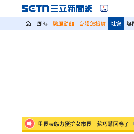
即時
颱風動態
台股怎投資
社會
熱
五角大廈擬擴大總統動用「戰術核武」
歐力士首位92號選手 陳睦衡轉正盼創
斷交台灣後慘哭！中國金援只給這國26
新北人口遷入前3出爐 淡水逾4千人又
父親出軌自己閨密！鐵肺歌后辛酸人生
里長表態力挺拚女市長 蘇巧慧回應了