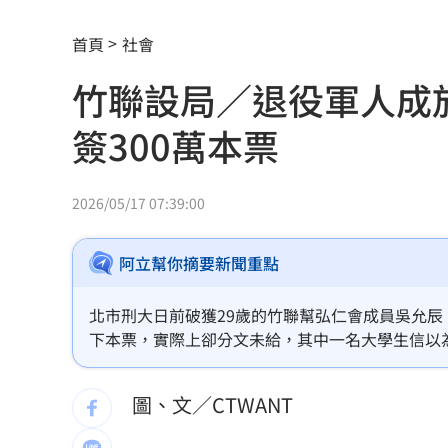
年度大潮8/11起連5天 低窪地區防積淹
首頁
社會
燒臘店被砸！背後驚爆千金感情風暴
17:
竹聯設局／退役軍人成
藍扯蘇巧慧不給里長講話 卓冠廷發聲
簽300萬本票
11縣市明停水！「最長11小時」影響範
新／貨車掉落多枚105砲彈！卡台13線水
2026/05/17 07:39:00
12歲台生陳鈞甯 獲德青少年鋼琴大賽
阿立幫你摘要新聞重點
拜登攝護腺癌轉移 醫籲台灣推癌篩防
北市刑大日前破獲29歲的竹聯幫弘仁會成員吳允
DRAM供需吃緊到2030年！高盛說話了
下本票，實際上卻分文未給，其中一名大學生信以為
萬元本票，共簽300萬元本票。儘管被害人多次
白海豚將登陸中國 福建浙江上海撤21
案，而遭警方查扣的本票就高達2、300張，總價值
圖、文／CTWANT
南投妻喝茫載尪自撞！車全毀2人受困車