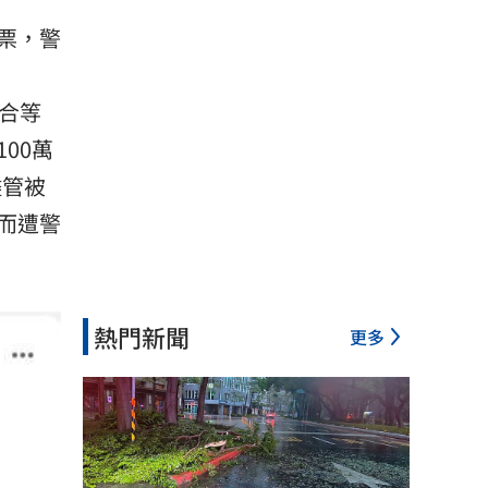
票，警
合等
00萬
儘管被
而遭警
熱門新聞
更多