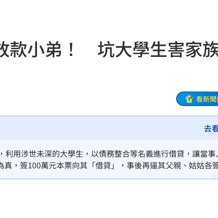
水
17:29
28
放款小弟！ 坑大學生害家
打臉
17:28
圍曝
17:27
溝
17:26
看新聞
冠軍
17:25
去
晚期
17:22
辰，利用涉世未深的大學生，以債務整合等名義進行借貸，讓當事
17:20
真，簽100萬元本票向其「借貸」，事後再逼其父親、姑姑各簽
報警，卻因「民事糾紛」不了了之，其中涉案成員中還疑似有退役
萬人
17:19
至少7千萬元。
內
17:16