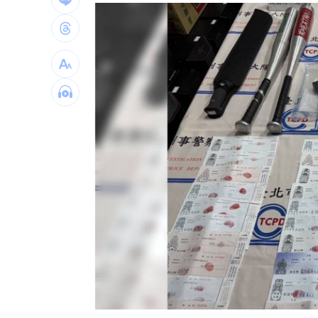
熊本賑災 福岡佛光山攜物資馳援八代
狂風暴雨吹走內褲！陳世軒神回笑翻網
海水倒灌基隆愛四路積水 謝國樑研議
越花俏越危險！便宜手機殼遭爆苯超標
台灣彩券開獎直播中
20:31
LIVE三立+24小時直播
15:27
三立iNEWS新聞台線上直播
18:00
商場戰國來臨 台中「頂奢大道」逐漸
台彩父親節推新刮刮樂千萬頭獎超「爸
「拍片人的多重宇宙」職涯論壇9/12登