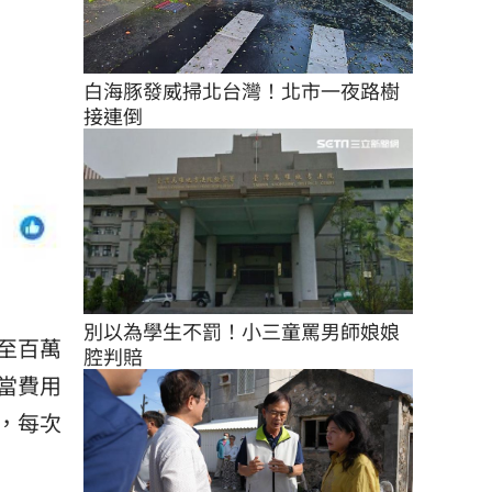
白海豚發威掃北台灣！北市一夜路樹
接連倒
別以為學生不罰！小三童罵男師娘娘
至百萬
腔判賠
當費用
，每次