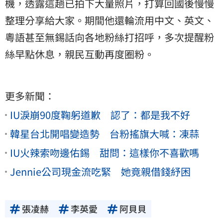
機，透露這趟已拍下大量照片，打算回國後慢慢
整理分享給大家。期間他還輪流用中文、英文、
粵語甚至無錫話向各地粉絲打招呼，多次提醒粉
絲早點休息，親民互動再度圈粉。
更多新聞：
IU淚崩90度鞠躬道歉 認了：都是我不好
韓星台北開唱變造勢 台粉搖旗大喊：凍蒜
IU火辣索吻邊佑錫 甜問：這樣你不喜歡嗎
Jennie公司現金流吃緊 她竟親借錢紓困
張凌赫
李英愛
阿貝貝