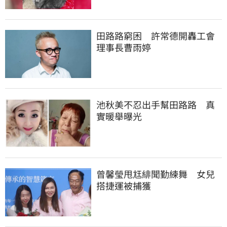
田路路窮困　許常德開轟工會
理事長曹雨婷
池秋美不忍出手幫田路路　真
實暖舉曝光
曾馨瑩甩尪緋聞勤練舞　女兒
搭捷運被捕獲