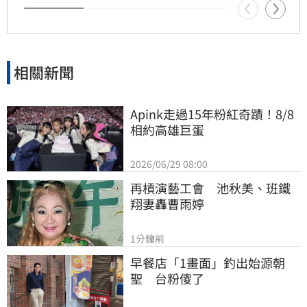
相關新聞
Apink走過15年粉紅奇蹟！8/8
相約高雄巨蛋
2026/06/29 08:00
再槓演藝工會　池秋美、班鐵
翔妻轟曹雨婷
1分鐘前
早餐店「1畫面」釣出始源朝
聖　台粉傻了