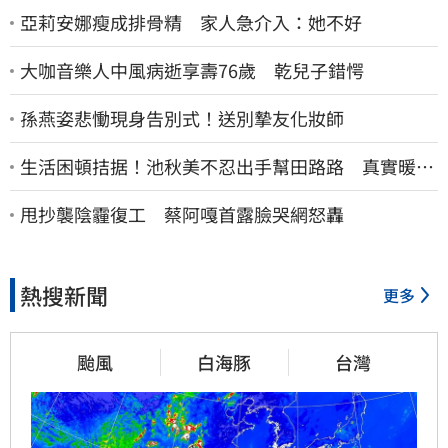
亞莉安娜瘦成排骨精 家人急介入：她不好
大咖音樂人中風病逝享壽76歲 乾兒子錯愕
孫燕姿悲慟現身告別式！送別摯友化妝師
生活困頓拮据！池秋美不忍出手幫田路路 真實暖舉
曝光
甩抄襲陰霾復工 蔡阿嘎首露臉哭網怒轟
熱搜新聞
更多
颱風
白海豚
台灣