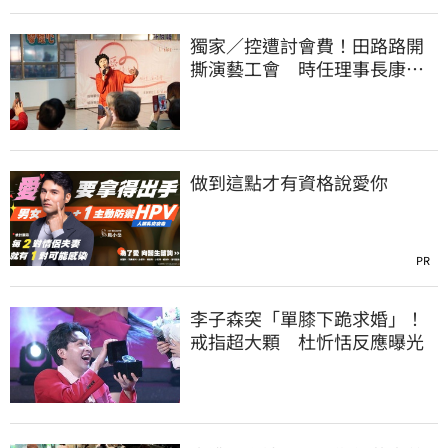
獨家／控遭討會費！田路路開
撕演藝工會 時任理事長康凱
回應了
做到這點才有資格說愛你
PR
李子森突「單膝下跪求婚」！
戒指超大顆 杜忻恬反應曝光