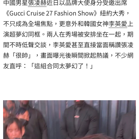
中國男星
張凌赫
近日以品牌大使身分受邀出席
《Gucci Cruise 27 Fashion Show》紐約大秀，
不只成為全場焦點，更意外和韓國女神
李英愛
上
演超夢幻同框。兩人在秀場被安排坐在一起，期
間不時低聲交談，李英愛甚至直接當面稱讚張凌
赫「很帥」，畫面曝光後瞬間掀起熱議，不少網
友直呼：「這組合同太夢幻了！」