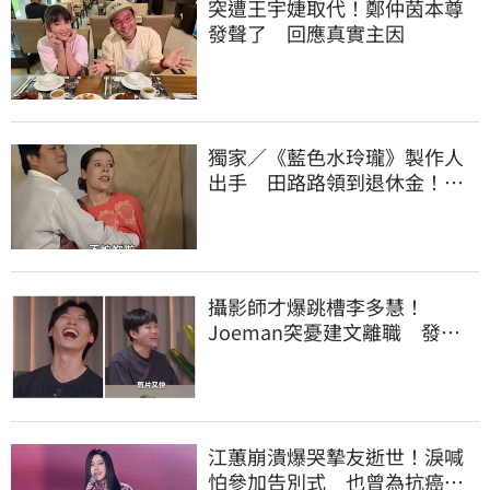
突遭王宇婕取代！鄭仲茵本尊
發聲了 回應真實主因
獨家／《藍色水玲瓏》製作人
出手 田路路領到退休金！隱
忍6年吐內幕
攝影師才爆跳槽李多慧！
Joeman突憂建文離職 發聲
「其實我很清楚」
江蕙崩潰爆哭摯友逝世！淚喊
怕參加告別式 也曾為抗癌辛