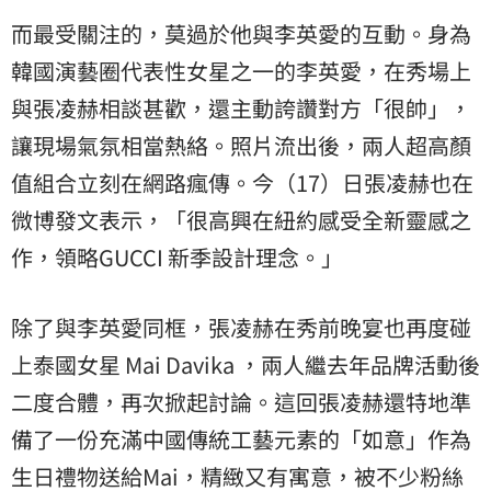
而最受關注的，莫過於他與李英愛的互動。身為
韓國演藝圈代表性女星之一的李英愛，在秀場上
與張凌赫相談甚歡，還主動誇讚對方「很帥」，
讓現場氣氛相當熱絡。照片流出後，兩人超高顏
值組合立刻在網路瘋傳。今（17）日張凌赫也在
微博發文表示，「很高興在紐約感受全新靈感之
作，領略GUCCI 新季設計理念。」
除了與李英愛同框，張凌赫在秀前晚宴也再度碰
上泰國女星 Mai Davika ，兩人繼去年品牌活動後
二度合體，再次掀起討論。這回張凌赫還特地準
備了一份充滿中國傳統工藝元素的「如意」作為
生日禮物送給Mai，精緻又有寓意，被不少粉絲