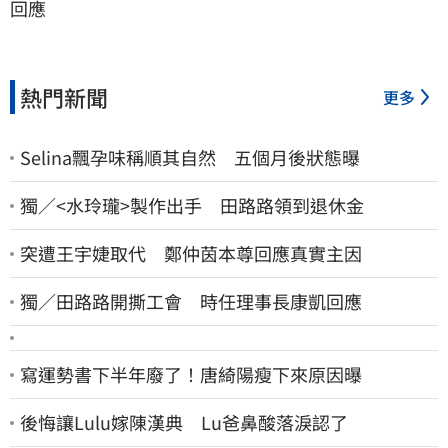
回應
熱門新聞
更多
Selina飄孕味稱順其自然 五個月後狀態曝
獨／<水玲瓏>製作出手 田路路領到退休金
突遭王宇婕取代 鄭仲茵本尊回應真實主因
獨／田路路開撕工會 時任理事長康凱回應
寫運勢書下半年廢了！唐綺陽瘦下來原因曝
後悔讓Lulu嫁陳漢典 Lu爸鼻酸落淚認了