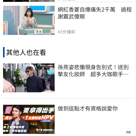
網紅香菱自爆痛失2千萬　過程
謝震武傻眼
43分鐘前
其他人也在看
孫燕姿悲慟現身告別式！送別
摯友化妝師 超多大咖歌手全
都來了
做到這點才有資格說愛你
PR