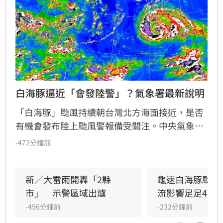
白海豚逼近「會發陸警」？氣象署最新說明
「白海豚」颱風持續朝台灣北方海面接近，是否
有機會發布陸上颱風警報備受關注。中央氣象署
今下午最新說明，目前仍維持最快明天下半天發
-472分鐘前
布海上颱風警報；至於陸警是否發布，仍須視颱
風通過台灣北部海面時路徑是否再往南偏評估。
新／大雷雨開轟「2縣
龜速白海豚颱風
市」　示警區域出爐
流影響足足48小
-456分鐘前
-232分鐘前