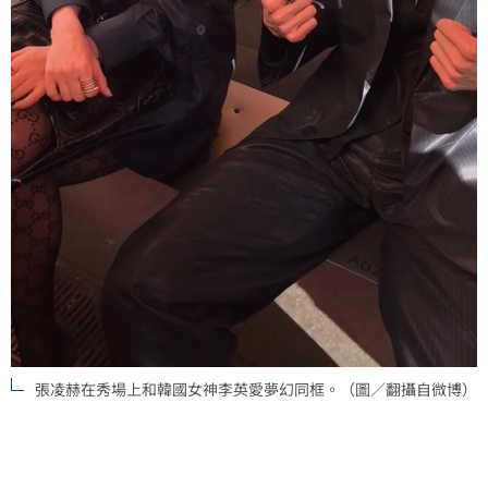
張凌赫在秀場上和韓國女神李英愛夢幻同框。（圖／翻攝自微博）