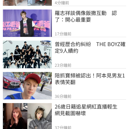
4分鐘前
羅志祥談偶像飯撒互動　認
了：開心最重要
17分鐘前
曾經歷合約糾紛　THE BOYZ確
定9人續約
23分鐘前
陪抓寶頻被認出！阿本見男友1
表情笑翻
36分鐘前
26歲日籍追星網紅直播輕生　
網見截圖嚇壞
37分鐘前