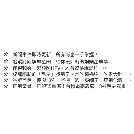
新聞事件即時更新 所有消息一手掌握！
追蹤訂閱娛樂星聞 給你最即時的娛樂星鮮事
伴侶和妳一起預防HPV，才有資格說愛妳！
PR
腹部脂肪的「剋星」找到了，常吃這幾物，吃走大肚
PR
囊，瘦出小蠻腰
減肥首選，檸檬加它，堅持一週，腰細了，瘦到你懷疑
PR
人生
挖到童骨…已2死5重傷！台積電嘉義廠「3神明駐駕畫面
曝光」