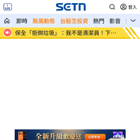
登入
即時
颱風動態
台股怎投資
熱門
影音
熱搜
高山
保全「拒倒垃圾」：我不是清潔員！下場
女律假
慘
男