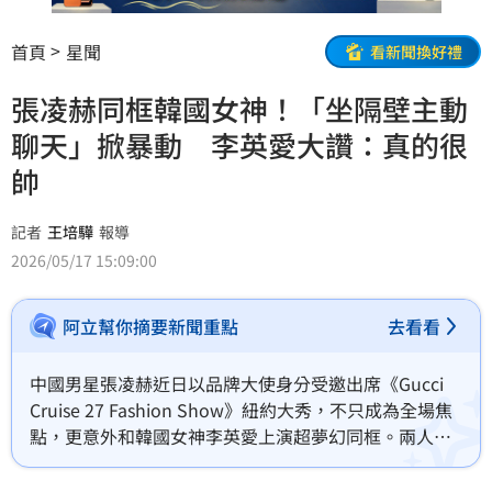
首頁
星聞
看新聞換好禮
張凌赫同框韓國女神！「坐隔壁主動
聊天」掀暴動 李英愛大讚：真的很
帥
記者
王培驊
報導
2026/05/17 15:09:00
阿立幫你摘要新聞重點
去看看
中國男星張凌赫近日以品牌大使身分受邀出席《Gucci 
Cruise 27 Fashion Show》紐約大秀，不只成為全場焦
點，更意外和韓國女神李英愛上演超夢幻同框。兩人在
秀場被安排坐在一起，期間不時低聲交談，李英愛甚至
直接當面稱讚張凌赫「很帥」，畫面曝光後瞬間掀起熱