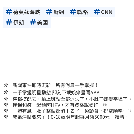
荷莫茲海峽
斷網
戰略
CNN
伊朗
美國
新聞事件即時更新 所有消息一手掌握！
一手掌握明星動態 即刻下載娛樂星聞APP
檸檬搭配它，臉上斑點全部消失了，小肚子都變平坦了
PR
伴侶和妳一起預防HPV，才有資格說愛妳！
PR
一週有感！肚子整個都消下去了！免節食，排空順暢就
PR
夠
成長津貼要來了！0-18歲明年起每月領5000元 賴清
德：此時不生更待何時