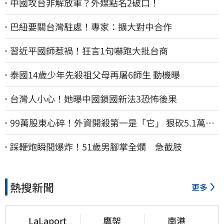
中國攻台非解放軍？外媒點名2破口！
巴紐要關台灣駐處！專家：擴大對中合作
習近平國師惹禍！狂言1句嚇跑大批台商
泰國14歲少年先殺祖父母再屠6師生 動機曝
台灣人小心！她曝中國鎖國新法3恐怖後果
99萬股東心碎！外資開殺第一是「它」 狠砍5.1萬張
股價重挫近5%
踩鞭炮瞬間爆炸！51歲男腳掌全爛 急截肢
熱搜新聞
更多
LaLaport
鷹架
南港