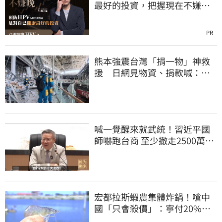
最好的投資，把握現在不嫌
晚！
PR
熊本強震台灣「捐一物」神救
援 日網見物資、捐款喊：給
台灣統治算了
喊一覺醒來就武統！習近平國
師嚇跑台商 至少撤走2500萬份
工作
宏都拉斯蝦農集體炸鍋！嗆中
國「只會殺價」：寧付20%關
稅賣白蝦給台灣