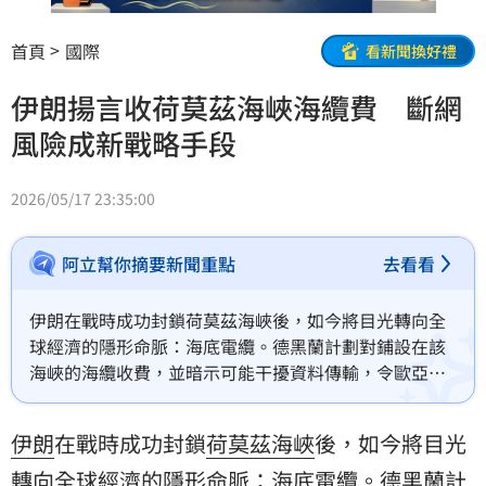
首頁
國際
看新聞換好禮
伊朗揚言收荷莫茲海峽海纜費 斷網
風險成新戰略手段
2026/05/17 23:35:00
阿立幫你摘要新聞重點
去看看
伊朗在戰時成功封鎖荷莫茲海峽後，如今將目光轉向全
球經濟的隱形命脈：海底電纜。德黑蘭計劃對鋪設在該
海峽的海纜收費，並暗示可能干擾資料傳輸，令歐亞與
中東部分地區面臨網路中斷風險。
伊朗
在戰時成功封鎖
荷莫茲海峽
後，如今將目光
轉向全球經濟的隱形命脈：海底電纜。德黑蘭計