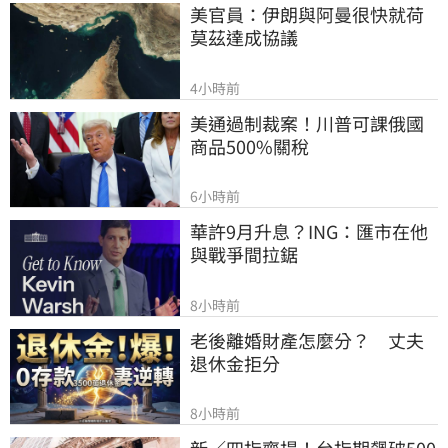
美官員：伊朗與阿曼很快就荷
莫茲達成協議
4小時前
美通過制裁案！川普可課俄國
商品500%關稅
6小時前
華許9月升息？ING：匯市在他
與戰爭間拉鋸
8小時前
老後離婚財產怎麼分？　丈夫
退休金拒分
8小時前