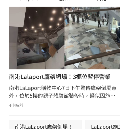
南港Lalaport鷹架坍塌！3櫃位暫停營業
南港LaLaport購物中心7日下午驚傳鷹架倒塌意
外，位於5樓的親子體驗館裝修時，疑似因施工
未固定妥當，導致鷹架與天花板崩落，現場粉塵
4小時前
瀰漫引發顧客驚慌。一名65歲婦人不幸遭砸傷，
頭部紅腫送醫後意識清楚。受此影響，業者宣布
3樓部分櫃位暫停營業，其餘區域則維持正常運
南港LaLaport鷹架倒塌！
LaLaport施