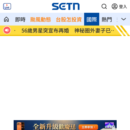
登入
即時
颱風動態
台股怎投資
國際
熱門
影音
揭內
56歲男星突宣布再婚 神秘圈外妻子已懷
綠5戰
孕