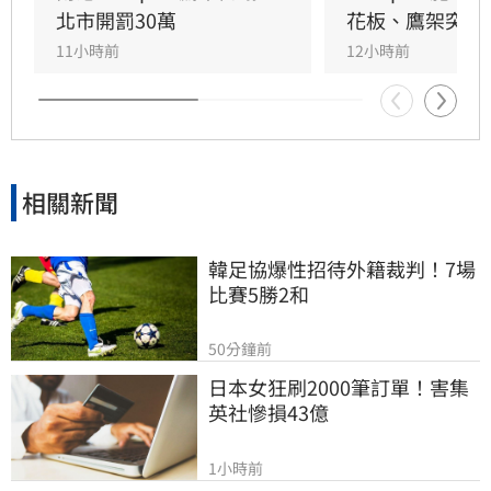
作，目前相關單位正積極介入調查，以確保商場
北市開罰30萬
花板、鷹架突掉
消費安全。
11小時前
12小時前
相關新聞
韓足協爆性招待外籍裁判！7場
比賽5勝2和
50分鐘前
日本女狂刷2000筆訂單！害集
英社慘損43億
1小時前