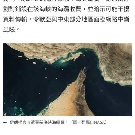
劃對鋪設在該海峽的海纜收費，並暗示可能干擾
資料傳輸，令歐亞與中東部分地區面臨網路中斷
風險。
伊朗揚言收荷莫茲海峽海纜費。（圖／翻攝自NASA）