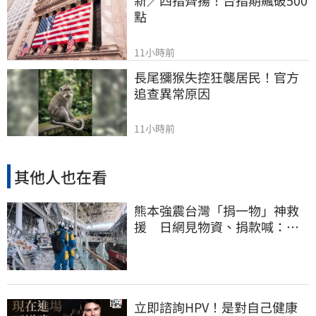
新／四指齊揚！台指期飆破500
點
11小時前
長尾獼猴失控狂襲居民！官方
追查異常原因
11小時前
其他人也在看
熊本強震台灣「捐一物」神救
援 日網見物資、捐款喊：給
台灣統治算了
立即諮詢HPV！是對自己健康