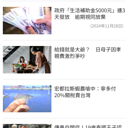
政府「生活補助金5000元」連3
天發放 逾期視同放棄
(2024年11月28日)
給錢就是大爺？　日母子因孝
親費激烈爭吵
宏都拉斯蝦農嗆中：寧多付
20%關稅賣台灣
傳患自閉症！19歲泰國王子認