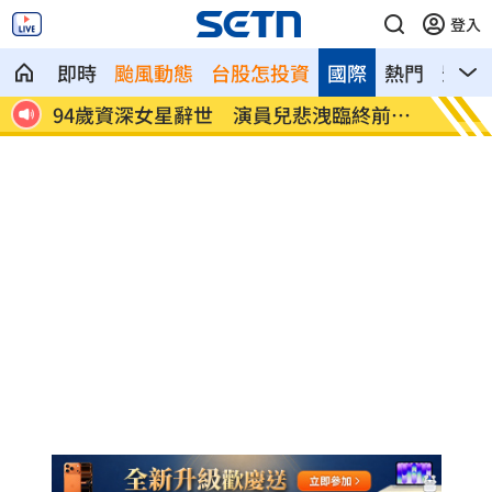
登入
即時
颱風動態
台股怎投資
國際
熱門
影音
機墜
94歲資深女星辭世 演員兒悲洩臨終前病
蔡阿嘎
況
了