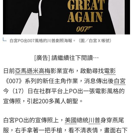
白宮PO出007風格的川普劇照海報。（圖／白宮Ｘ帳號）
[廣告] 請繼續往下閱讀…
日前
亞馬遜
米高梅
影業宣布，啟動尋找
電影
《007》系列的新任主角作業，消息傳出後
白宮
今（17）日在社群平台上PO出一張電影風格的
宣傳照，引起200多萬人朝聖。
白宮PO出的宣傳照上，
美國
總統
川普
身穿燕尾
服，右手拿著一把手槍，看不清表情，畫面右下