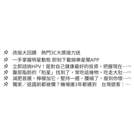
改版大回饋 熱門3C大獎接力送
一手掌握明星動態 即刻下載娛樂星聞APP
立即諮詢HPV！是對自己健康最好的投資，把握現在不
PR
嫌晚！
腹部脂肪的「剋星」找到了，常吃這幾物，吃走大肚
PR
囊，瘦出小蠻腰
減肥首選，檸檬加它，堅持一週，腰細了，瘦到你懷疑
PR
人生
獨家／返國前都被攔？機場連3年都遇到 台灣遊客：難
怪日本觀光這麼強