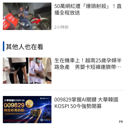
50萬網紅遭「爆頭射殺」！直
播全程放送
2小時前
其他人也在看
生在機車上！越南25歲孕婦半
路急產 男嬰卡短褲連臍帶奔
醫院
009829掌握AI關鍵 大華韓國
KOSPI 50今強勢開募
PR