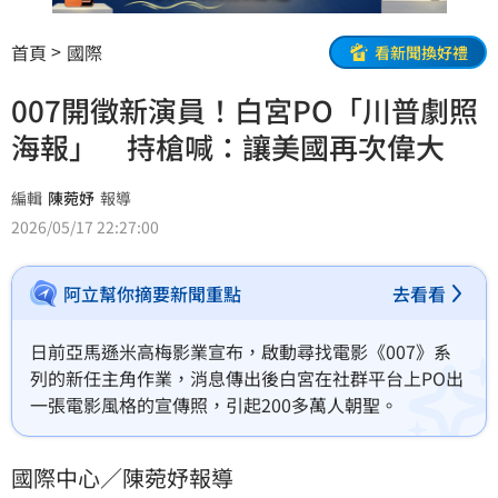
首頁
國際
看新聞換好禮
007開徵新演員！白宮PO「川普劇照
海報」 持槍喊：讓美國再次偉大
編輯
陳菀妤
報導
2026/05/17 22:27:00
阿立幫你摘要新聞重點
去看看
日前亞馬遜米高梅影業宣布，啟動尋找電影《007》系
列的新任主角作業，消息傳出後白宮在社群平台上PO出
一張電影風格的宣傳照，引起200多萬人朝聖。
國際中心／陳菀妤報導