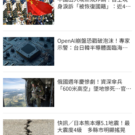
身淚訴「被恢復國籍」：近4億
資產全停擺
OpenAI崩盤恐戳破泡沫！專家
示警：台日韓半導體面臨海嘯
衝擊
俄國週年慶慘劇！資深傘兵
「600米高空」墜地慘死…官方
噤聲、畫面瘋傳
快訊／日本熊本爆5.1地震！最
大震度4級 多縣市明顯搖晃