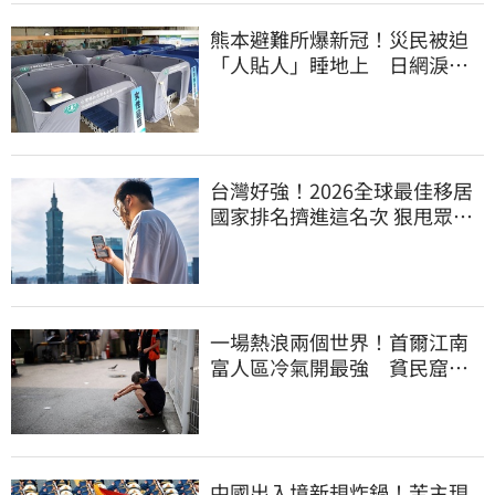
熊本避難所爆新冠！災民被迫
「人貼人」睡地上 日網淚推
「台灣1神器」
台灣好強！2026全球最佳移居
國家排名擠進這名次 狠甩眾多
歐美熱門國家
一場熱浪兩個世界！首爾江南
富人區冷氣開最強 貧民窟窮
人熱到暈
中國出入境新規炸鍋！苦主現