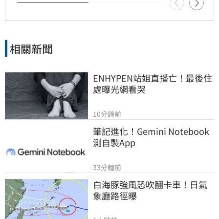
案，展現對資深藝人的關懷，而非僅以官方回應
帶過，應真正落實照顧會員的責任，讓資源運用
更透明且具價值。
相關新聞
ENHYPEN站姐直播亡！最後住
處曝光網看哭
10分鐘前
筆記進化！Gemini Notebook
測自製App
33分鐘前
白海豚強風恐吹翻卡車！日氣
象廳路徑曝