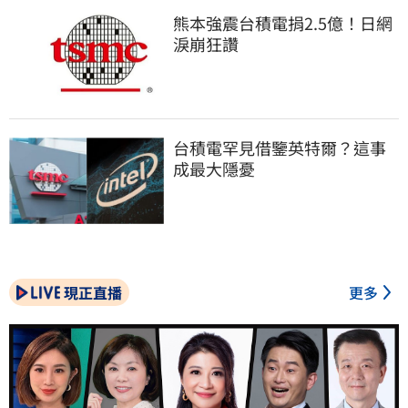
熊本強震台積電捐2.5億！日網
淚崩狂讚
台積電罕見借鑒英特爾？這事
成最大隱憂
現正直播
更多