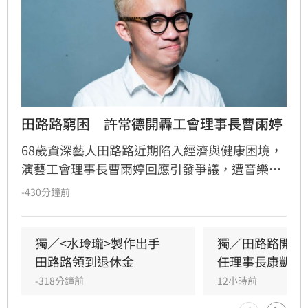
田路路窮困　許常德開轟工會理事長曹雨婷
68歲資深藝人田路路近期陷入經濟與健康困境，
演藝工會理事長曹雨婷回應引發爭議，遭音樂人
許常德直批官腔。許常德認為工會應提供更多實
-430分鐘前
質協助，建議透過直播分享過往秀場故事或黑膠
回憶，讓藝人能以專業經驗創造收入，而非僅靠
傳統慰問金。此外，許常德質疑工會運作模式與
獨／<水玲瓏>製作出手　
獨／田路路開撕
經費使用透明度，呼籲工會應具備更多智慧與創
田路路領到退休金
任理事長康凱回
意來規劃老歌演唱會等活動。他強調，面對外界
-318分鐘前
12小時前
質疑，工會應公開經費運用並提出具體協助方