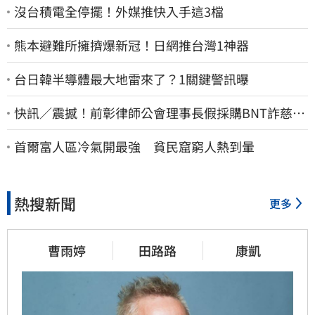
沒台積電全停擺！外媒推快入手這3檔
熊本避難所擁擠爆新冠！日網推台灣1神器
台日韓半導體最大地雷來了？1關鍵警訊曝
快訊／震撼！前彰律師公會理事長假採購BNT詐慈濟
10億、洗錢囤232kg黃金
首爾富人區冷氣開最強 貧民窟窮人熱到暈
熱搜新聞
更多
曹雨婷
田路路
康凱