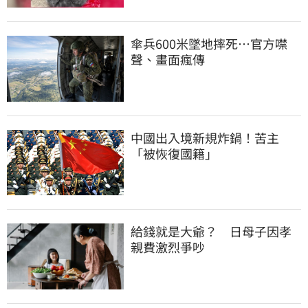
傘兵600米墜地摔死…官方噤
聲、畫面瘋傳
中國出入境新規炸鍋！苦主
「被恢復國籍」
給錢就是大爺？　日母子因孝
親費激烈爭吵