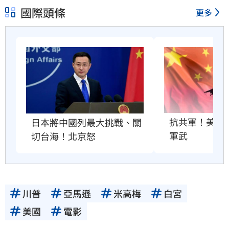
國際頭條
更多
抗共軍！美國將
日本將中國列最大挑戰、關
軍武
切台海！北京怒
川普
亞馬遜
米高梅
白宮
美國
電影