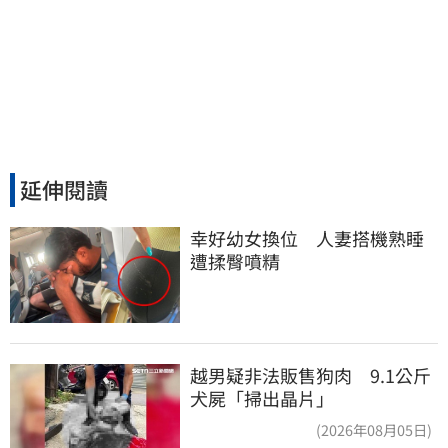
延伸閱讀
幸好幼女換位　人妻搭機熟睡
遭揉臀噴精
越男疑非法販售狗肉 9.1公斤
犬屍「掃出晶片」
(2026年08月05日)