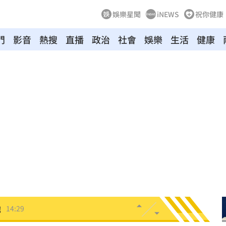
娛樂星聞
iNEWS
祝你健康
門
影音
熱搜
直播
政治
社會
娛樂
生活
健康
14:38
官
14:35
先嚐
14:34
刑
14:33
警戒
14:33
傷寒
14:32
她
14:29
14:27