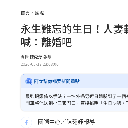
是否不副署藍白版兒少帳戶？行政院回
首頁
國際
姜厚任消失螢光幕16年 親吐不接戲原
永生難忘的生日！人妻
堂哥代收教召令沒說？害堂弟沒報到遭
喊：離婚吧
認曾獲《浪姐》邀約！鬼鬼曝未能參戰
昔網購神童創3.9億業績！跌谷底日領70
編輯
陳菀妤
報導
2026/05/17 23:03:00
苦茶油問題廠增至6家 食藥署將找專家輔
阿立幫你摘要新聞重點
吳建豪二婚嬌妻現身曼谷！甜蜜合照首
姜厚任認愛小24歲女友！昔吐未婚原因
最強揭露偷吃手法？一名外遇男近日體驗到了一個
開車將他送到小三家門口，直接挑明「生日快樂，
姜厚任小24歲女友擁5家公司 超狂身分
國際中心／陳菀妤報導
這些音響動不動就百萬 只有4天快帶爸來