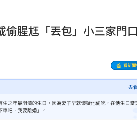
應了
14:23
因
14:21
載偷腥尪「丟包」小三家
法辦
14:17
苦衷
14:15
0元
14:14
看新聞
導
14:13
去
曝光
14:08
曝光
14:07
有生之年最崩潰的生日，因為妻子早就懷疑他偷吃，在他生日當
下車吧，我要離婚」。
曝
14:07
聽
14:05