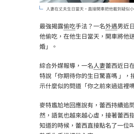
人妻在丈夫生日當天，直接開車把他載到疑似小三家門
最強揭露
偷吃
手法？一名
外遇
男近
他偷吃，在他生日當天，開車將他
婚」。
綜合外媒報導，一名
人妻
蕾西近日在
特說「你期待你的生日驚喜嗎 」，
示什麼似的問道「你之前來過這裡
麥特尷尬地回應說有，蕾西持續追
然，語氣也越來越心虛，接著蕾西
知道的時候，蕾西直接點名了一位叫凡