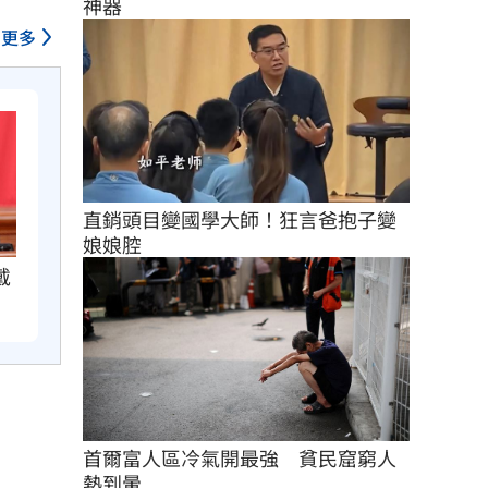
神器
更多
直銷頭目變國學大師！狂言爸抱子變
娘娘腔
戴
首爾富人區冷氣開最強　貧民窟窮人
熱到暈