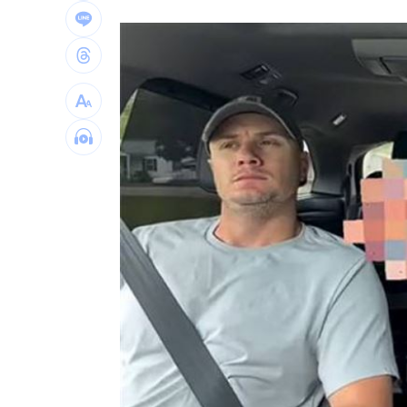
又缺蛋？農業部曝「這款蛋」短缺恐調
數位時代用眼過度 專家籲當心'認知負荷'
台灣彩券開獎直播中
20:31
LIVE三立+24小時直播
15:27
三立iNEWS新聞台線上直播
18:00
市場到酒場料理！可果美蕃茄醬創無限
父親節送會拉筋的按摩椅 爸爸「筋歡喜
油品食安事件引關注 挑選保健食品要注
酷澎「爸氣父親節」國際官方品牌齊聚
罕病博士彭士齊 輪椅上的生命覺醒！
11