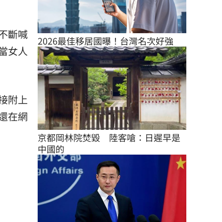
不斷喊
2026最佳移居國曝！台灣名次好強
當女人
接附上
還在網
京都岡林院焚毀　陸客嗆：日遲早是
中國的