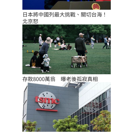
日本將中國列最大挑戰、關切台海！
北京怒
存款8000萬翁　曝老後孤寂真相