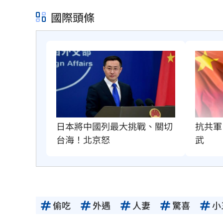
國際頭條
抗共軍
日本將中國列最大挑戰、關切
武
台海！北京怒
偷吃
外遇
人妻
驚喜
小