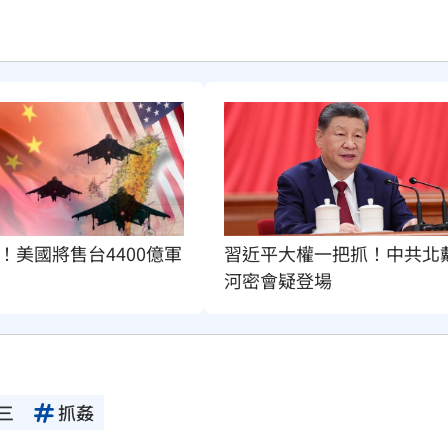
！美國將售台4400億軍
習近平大權一把抓！中共北
河密會疑登場
三
抓姦