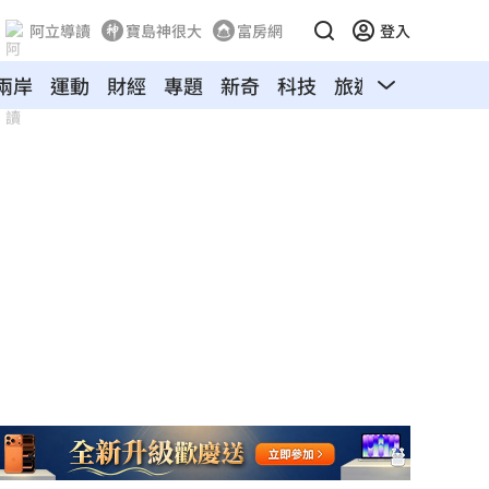
阿立導讀
寶島神很大
富房網
登入
兩岸
運動
財經
專題
新奇
科技
旅遊
汽車
寵物