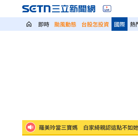
即時
颱風動態
台股怎投資
國際
熱
父親節遊樂園優惠！這2家「爸爸免費」
明知有蘇丹紅照賣！無良業者1句惹怒法
國產乳酪絲明年開賣！烏魚子、抹茶搶
蛙蛙文創違法販售口罩 負責人兄弟判
漢光42／模擬敵軍闖花蓮港！火力部署
新/今年首例！7旬女發燒、腹瀉染本土
羅美玲當三寶媽 白家綺親認這點不如
李四川5月才拜會 品牌總監今挺蘇巧慧