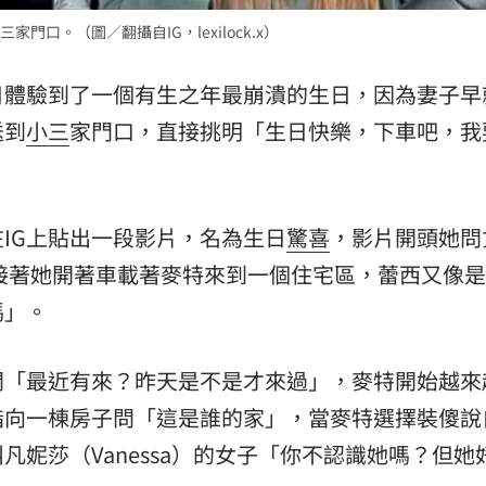
口。（圖／翻攝自IG，lexilock.x）
日體驗到了一個有生之年最崩潰的生日，因為妻子早
送到
小三
家門口，直接挑明「生日快樂，下車吧，我
IG上貼出一段影片，名為生日
驚喜
，影片開頭她問
接著她開著車載著麥特來到一個住宅區，蕾西又像
嗎」。
問「最近有來？昨天是不是才來過」，麥特開始越來
指向一棟房子問「這是誰的家」，當麥特選擇裝傻說
妮莎（Vanessa）的女子「你不認識她嗎？但她