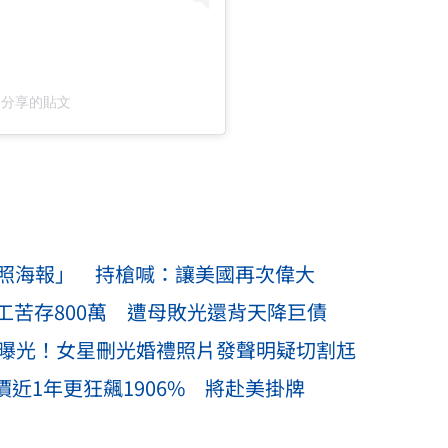
k.x）分享的貼文
劇照海報」 持槍喊：讓美國再次偉大
工苦存800萬 遭母敗光還背天降巨債
檔曝光！女星刪光婚禮照片發聲明疑切割尪
近1年更狂飆1906% 將赴美掛牌