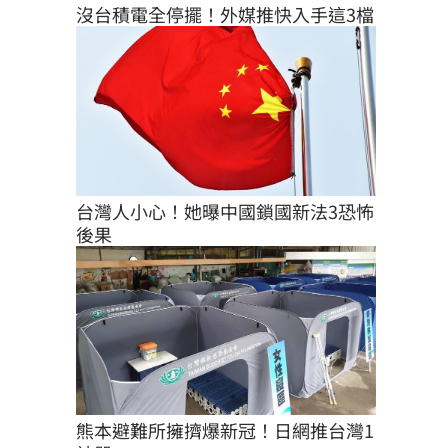
沒台積電全停擺！外媒推快入手這3檔
台灣人小心！她曝中國鎖國新法3恐怖
後果
熊本避難所擁擠爆新冠！日網推台灣1