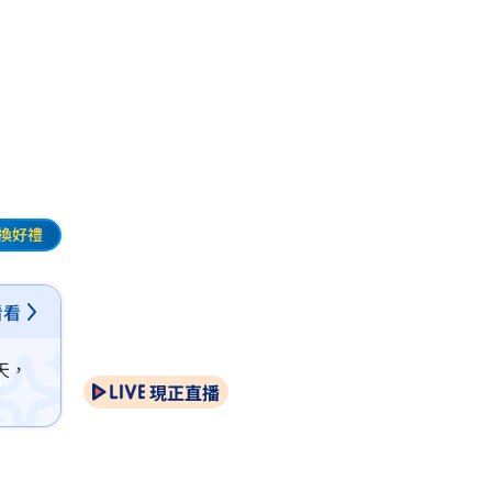
門口
換好禮
看看
天，
現正直播