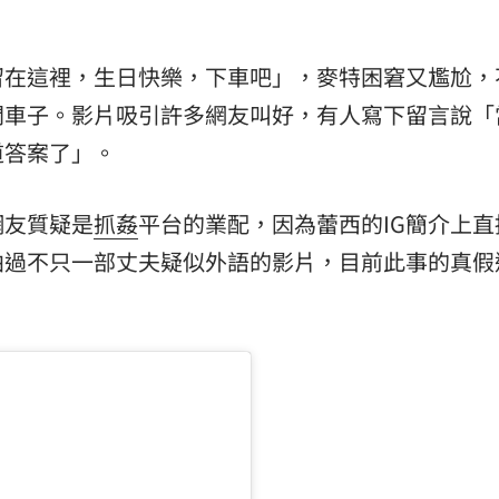
留在這裡，生日快樂，下車吧」，麥特困窘又尷尬，
開車子。影片吸引許多網友叫好，有人寫下留言說「
道答案了」。
網友質疑是
抓姦
平台的業配，因為蕾西的IG簡介上直
拍過不只一部丈夫疑似外語的影片，目前此事的真假