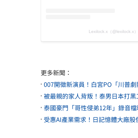
Lexilock.x（@lexiloc
更多新聞：
007開徵新演員！白宮PO「川普
被最親的家人背叛！泰男日本打黑
泰國豪門「哥性侵弟12年」錄音
受惠AI產業需求！日記憶體大廠股價