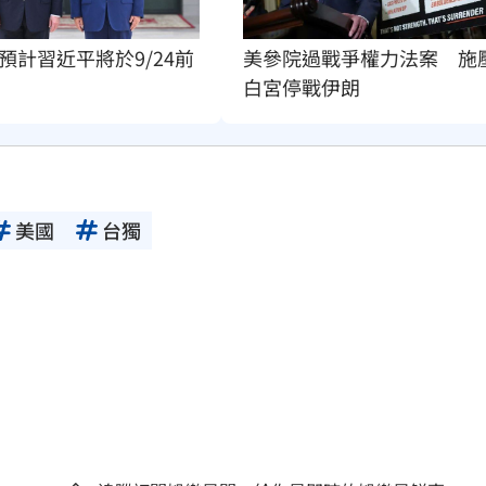
美參院過戰爭權力法案　施
預計習近平將於9/24前
白宮停戰伊朗
美國
台獨