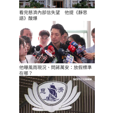
看完慈濟內部信失望　他提《靜思
語》酸爆
他曝風雨現況、問蔣萬安：放假標準
在哪？