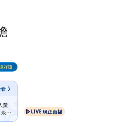
擔
換好禮
看看
人黃
現正直播
，永遠