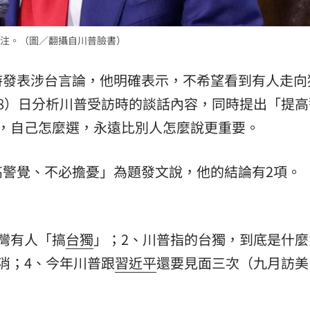
熱潮
10:00
注。（圖／翻攝自川普臉書）
15
時發表涉台言論，他明確表示，不希望看到有人走向
18）日分析川普受訪時的談話內容，同時提出「提高
，自己怎麼選，永遠比別人怎麼說更重要。
高警覺、不必擔憂」為題發文說，他的結論有2項。
灣有人「搞
台獨
」；2、川普指的台獨，到底是什麼
消；4、今年川普跟
習近平
還要見面三次（九月訪美