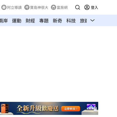
阿立導讀
寶島神很大
富房網
登入
兩岸
運動
財經
專題
新奇
科技
旅遊
汽車
寵物