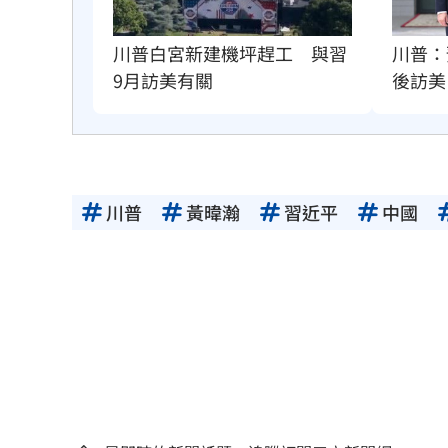
川普：
川普白宮新建機坪趕工　與習
後訪美
9月訪美有關
川普
黃暐瀚
習近平
中國