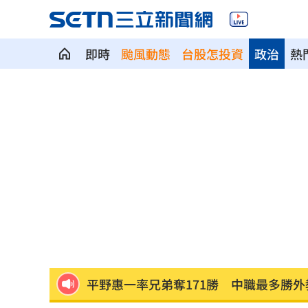
即時
颱風動態
台股怎投資
政治
熱
KISS OF LIFE飆唱 秀經典擦汗全場瘋
產蛋量下降 本週「蛋價漲3元」
20:08
台股7月大回檔！0050申購額再破紀錄
2
2000人堵教堂搶看C羅婚禮 竟是超大
禾伸堂、南電出關日 處置股新規風險
平野惠一率兄弟奪171勝 中職最多勝外