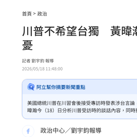
女股神加碼狂掃台積電！外媒揭全因這
首頁
政治
想吃清淡！他搭機點「這特殊餐」傻眼
川普不希望台獨 黃暐
買房3年才知「蜘蛛人住我家」屋主超傻
憂
生日變親人忌日！直升機慶祝墜機4人罹
台中小五童遭同學踢下體腫2倍大 判賠金
記者 劉宇鈞 報導
2026/05/18 11:48:00
粉絲輕生後首露面！西村力演唱會狀態
阿立幫你摘要新聞重點
阿信慘跌 親洩言承旭吳建豪周渝民真
「AI性愛機器人」將問世！聊天還可換
美國總統川普在川習會後接受專訪時發表涉台言論
暐瀚今（18）日分析川普受訪時的談話內容，同
SBS歌謠大戰開播30分鐘傳災情！粉絲
比別人怎麼說更重要。
政治中心／劉宇鈞報導
羅戈8局失1分好投 兄弟火力爆發橫掃