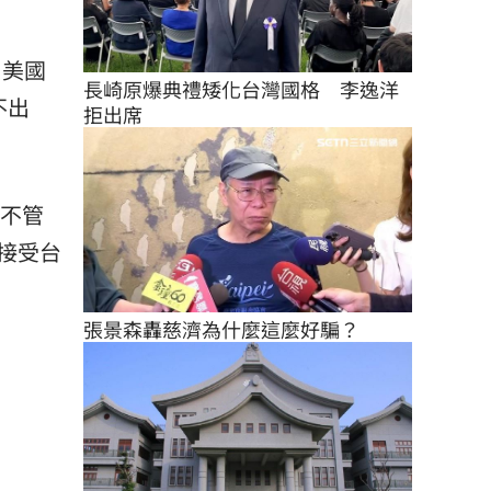
、美國
長崎原爆典禮矮化台灣國格　李逸洋
不出
拒出席
但不管
接受台
張景森轟慈濟為什麼這麼好騙？