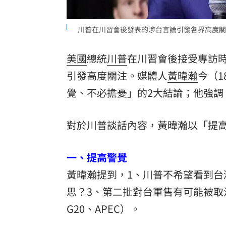
8國球員齊聚高雄 Formosa 7s掀足球
川普在川習會後發表的涉台言論引發各界高度關
理想混蛋號召粉絲跨海追星吃美食！
18:
美國
總統
川普
在川習會後接受專訪
引發高度關注。媒體人
黃暐瀚
今（
覺、不必擔憂」的2大結論；他強調
對於川普談話內容，黃暐瀚以「提
一、提高警覺
黃暐瀚提到，1、川普不希望看到台
思？3、第二批對台軍售有可能被取
G20、APEC）。