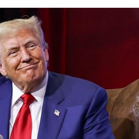
肪肝
19:16
親切
19:15
活
19:15
照
19:13
」氣
12:00
成形
12:00
場！
10:30