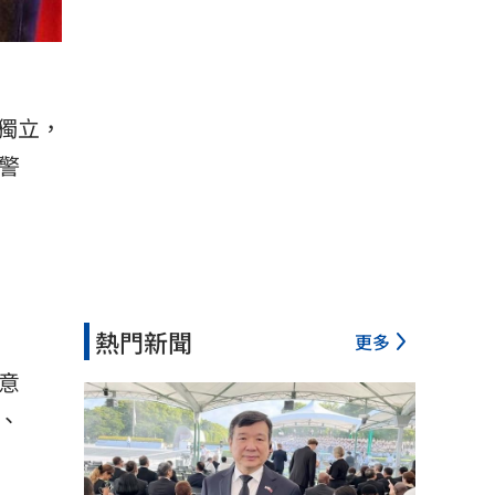
獨立，
警
熱門新聞
更多
意
、