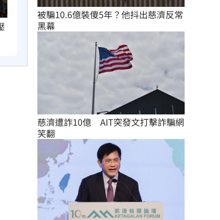
被騙10.6億裝傻5年？他抖出慈濟反常
黑幕
壓
慈濟遭詐10億　AIT突發文打擊詐騙網
笑翻