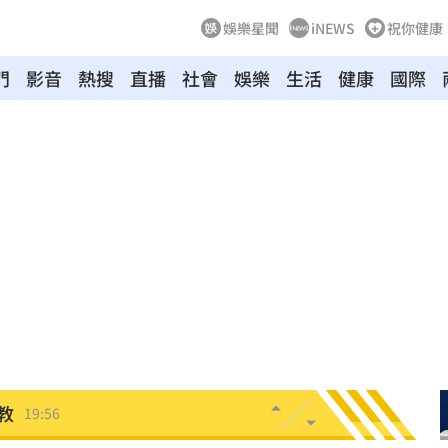
娛樂星聞
iNEWS
祝你健康
門
影音
熱搜
直播
社會
娛樂
生活
健康
國際
掉
20:08
0:08
烏龍
20:01
曝
20:00
教
19:56