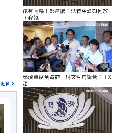
還有內幕！鄭運鵬：就看慈濟如何放
下我執
慈濟買疫苗遭詐　柯文哲罵綠營：王X
蛋
更多