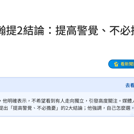
巨頭
19:53
了
19:51
瀚提2結論：提高警覺、不必
眼
19:47
難
19:47
曝
19:42
看新聞
超好
19:33
去
面目
19:33
姿勢
19:32
，他明確表示，不希望看到有人走向獨立，引發高度關注。媒體
時提出「提高警覺、不必擔憂」的2大結論；他強調，自己怎麼選
崩潰
19:28
雄鷹
19:24