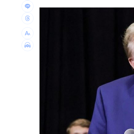
接觸「常見塑膠微粒＋這樣吃」恐釀脂
伍婉華喊白沙屯颱風致歉 全網打氣讚
月薪3萬多怎麼活下去？過來人揭真實生
大咖歌后花蓮度假3天 喊話巧遇直接合
台灣彩券開獎直播中
20:31
LIVE三立+24小時直播
15:27
三立iNEWS新聞台線上直播
18:00
台彩父親節推新刮刮樂千萬頭獎超「爸
商場戰國來臨 台中「頂奢大道」逐漸
「拍片人的多重宇宙」職涯論壇9/12登