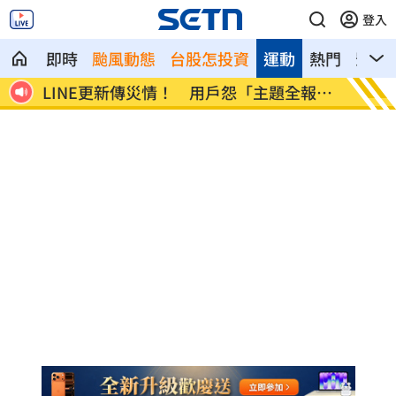
登入
即時
颱風動態
台股怎投資
運動
熱門
影音
市傳
LINE更新傳災情！ 用戶怨「主題全報
美國出
廢」
進