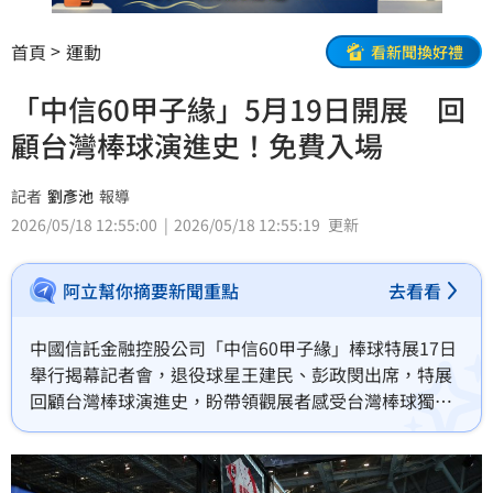
首頁
運動
看新聞換好禮
「中信60甲子緣」5月19日開展 回
顧台灣棒球演進史！免費入場
記者
劉彥池
報導
2026/05/18 12:55:00
2026/05/18 12:55:19
更新
阿立幫你摘要新聞重點
去看看
中國信託金融控股公司「中信60甲子緣」棒球特展17日
舉行揭幕記者會，退役球星王建民、彭政閔出席，特展
回顧台灣棒球演進史，盼帶領觀展者感受台灣棒球獨特
魅力。