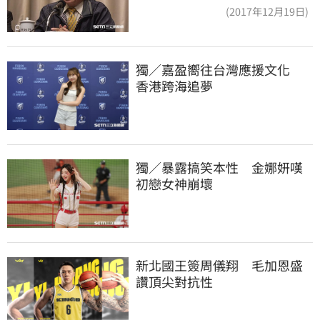
者是捐款的大眾
(2017年12月19日)
獨／嘉盈嚮往台灣應援文化　
香港跨海追夢
獨／暴露搞笑本性　金娜妍嘆
初戀女神崩壞
新北國王簽周儀翔　毛加恩盛
讚頂尖對抗性