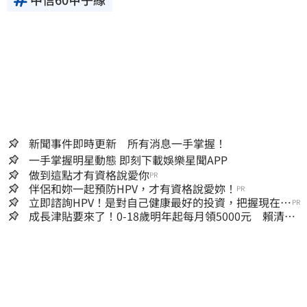
新聞事件即時更新 所有消息一手掌握！
一手掌握明星動態 即刻下載娛樂星聞APP
做到這點才有資格說愛你
PR
伴侶和妳一起預防HPV，才有資格說愛妳！
PR
立即諮詢HPV！是對自己健康最好的投資，把握現在不
PR
嫌晚！
成長津貼要來了！0-18歲明年起每月領5000元 賴清
德：此時不生更待何時