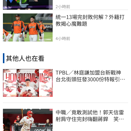
2小時前
統一13場完封敗何解？外籍打
教揭心魔難題
4小時前
其他人也在看
TPBL／林庭謙加盟台新戰神
台北街頭狂發3000份特報引爆
人潮
中職／竟敢測試他！郭天信雷
射肩守住完封嗨翻蔣銲 笑談
和鋼龍爭三振王