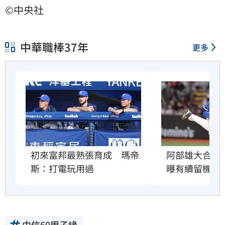
©中央社
中華職棒37年
更多
初來富邦最熟張育成　瑪帝
阿部雄大合約到
斯：打電玩用過
曝有續留機會
中信60甲子緣