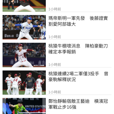
1小時前
瑪帝斯明一軍先發　後藤證實
割愛阿部雄大
1小時前
桃猿牛棚壞消息　陳柏豪動刀
確定本季報銷
1小時前
桃猿連續2場二軍僅3投手　曾
豪駒解釋狀況
1小時前
鄭怡靜輸宿敵王藝迪　橫濱冠
軍戰止步16強