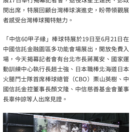
閔出席，特展回顧台灣棒球演進史，盼帶領觀展
者感受台灣棒球獨特魅力。
「中信60甲子緣」棒球特展於19日至6月21日在
中國信託金融園區多功能會場展出，開放免費入
場，今天揭幕記者會有台北市長蔣萬安、國家運
動訓練中心執行長趙士強、日本職棒北海道日本
火腿鬥士隊首席棒球總管（CBO）栗山英樹、中
國信託金控董事長顏文隆、中信慈善基金會董事
長辜仲諒等人出席見證。