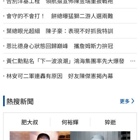
告別洋基工程 領航猿宣佈陳昱瑞重披戰袍
會守的不會打！ 餅總曝猛獅二游人選兩難
葉總眼光超細 陳子豪：表現不好抓我特訓
恩比德身心狀態回歸巔峰 攜詹姆斯力拚冠
黃仁勳點名「下一波浪潮」鴻海集團率先大爆發 台
股這族群全面噴出
林安可二軍連轟有原因 好友陳傑憲揭內幕
熱搜新聞
更多
肥大叔
何裕輝
猝逝