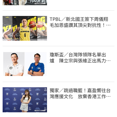
TPBL／新北國王簽下周儀翔
毛加恩盛讚其頂尖對抗性！盼
助隊衝擊金盃
瓊斯盃／台灣隊領隊名單出
爐 陳立宗與張維正出馬力挺
國家隊
獨家／跳過職籃！嘉盈嚮往台
灣應援文化 放棄香港工作跨
海徵選mini追夢