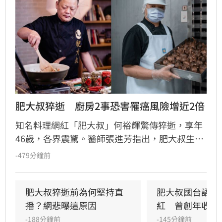
肥大叔猝逝　廚房2事恐害罹癌風險增近2倍
知名料理網紅「肥大叔」何裕輝驚傳猝逝，享年
46歲，各界震驚。醫師張進芳指出，肥大叔生前
長期在高溫、高油煙環境下高壓工作，且外型半
-479分鐘前
年內明顯消瘦，健康亮起紅燈。專家警告，廚房
油煙若未妥善排風，致癌風險極高，研究顯示每
年在油煙環境超過144次，罹肺癌機率大增1.78
肥大叔猝逝前為何堅持直
肥大叔國台語教
倍。醫師建議民眾烹飪應減少高溫快炒，改採蒸
播？網悲曝這原因
紅　曾創年收破
煮滷，並確保排油煙機效能，同時提醒若無減重
-188分鐘前
-145分鐘前