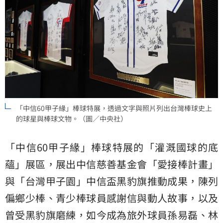
「中信60甲子緣」棒球特展，透過文字與照片列出台灣棒球史上
的球星與棒球文物。（圖／中央社）
「中信60甲子緣」棒球特展的「灌溉國球的底
蘊」展區，展出中信慈善基金會「愛接棒計畫」
與「台灣甲子園」中信盃黑豹旗推動成果，陳列
偏鄉少棒、青少棒球員感謝信與動人故事，以及
曾受黑豹旗磨練，如今成為旅外球員孫易磊、林