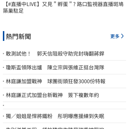
【#直播中LIVE】又見＂孵蛋＂? 路口監視器直播斑鳩
築巢駐足
熱門新聞
更多
敢測試他！ 郭天信阻殺守助完封嗨翻蔣銲
瓊斯盃領隊出爐 陳立宗與張維正挺台灣隊
林庭謙加盟戰神 球團街頭狂發3000份特報
林庭謙正式加盟台新戰神 簽下複數年約
獨／姐姐是悍將鐵粉 彤玥曝應援練到失眠