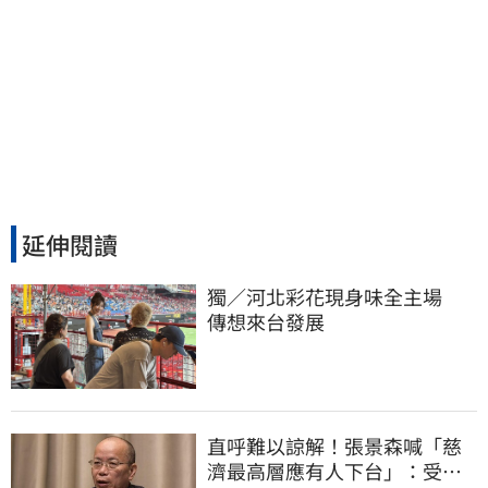
延伸閱讀
獨／河北彩花現身味全主場　
傳想來台發展
直呼難以諒解！張景森喊「慈
濟最高層應有人下台」：受害