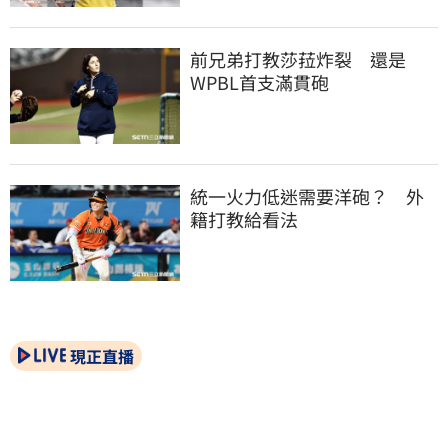
前兄弟打教莎菈炸裂　還是
WPBL首支滿貫砲
統一火力低迷需要洋砲？　外
籍打教給看法
現正直播