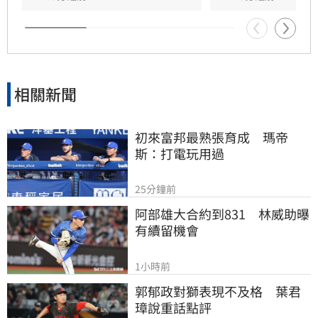
計畫卻體重驟降，應警覺是否為器官病變並儘速
就醫檢查，以維護身體健康。
相關新聞
初來富邦最熟張育成　瑪帝
斯：打電玩用過
25分鐘前
阿部雄大合約到831　林威助曝
有續留機會
1小時前
郭郁政對獅表現不及格　葉君
璋說重話點評