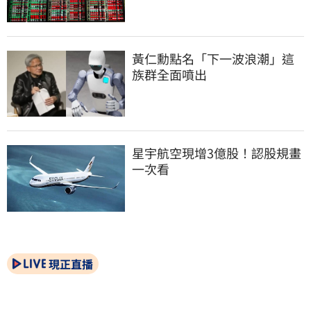
黃仁勳點名「下一波浪潮」這
族群全面噴出
星宇航空現增3億股！認股規畫
一次看
現正直播