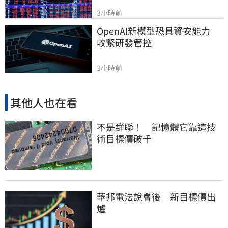
3小時前
OpenAI新模型恐具資安能力　
收緊研發管控
3小時前
其他人也在看
不是群聯！ 記憶體它靠這技
術目標價破千
華邦電法說會後 新目標價出
爐