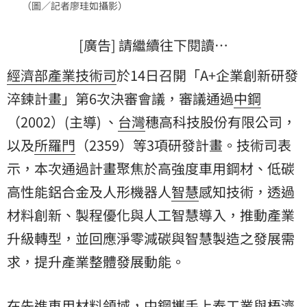
（圖／記者廖珪如攝影）
[廣告] 請繼續往下閱讀…
經濟部產業技術司
於14日召開「A+企業創新研發
淬鍊計畫」第6次決審會議，審議通過
中鋼
（2002）(主導) 、
台灣
穗高科技股份有限公司，
以及
所羅門
（2359）等3項研發計畫。技術司表
示，本次通過計畫聚焦於高強度車用鋼材、低碳
高性能鋁合金及人形機器人
智慧
感知技術，透過
材料創新、製程優化與人工智慧導入，推動產業
升級轉型，並回應淨零減碳與智慧製造之發展需
求，提升產業整體發展動能。
在先進車用材料領域，中鋼攜手上泰工業與梧濟