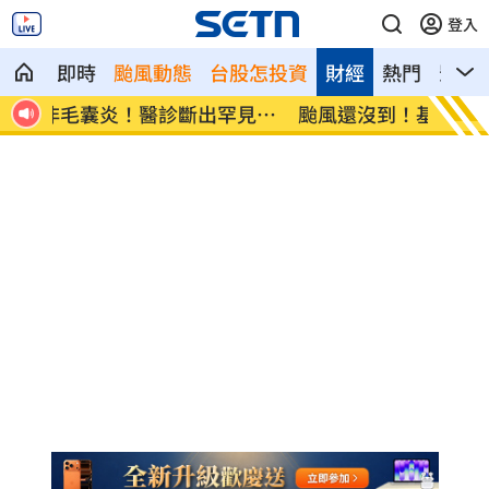
登入
即時
颱風動態
台股怎投資
財經
熱門
影音
見疾
颱風還沒到！基隆爆海水倒灌 商家超哀怨
颱風假
班