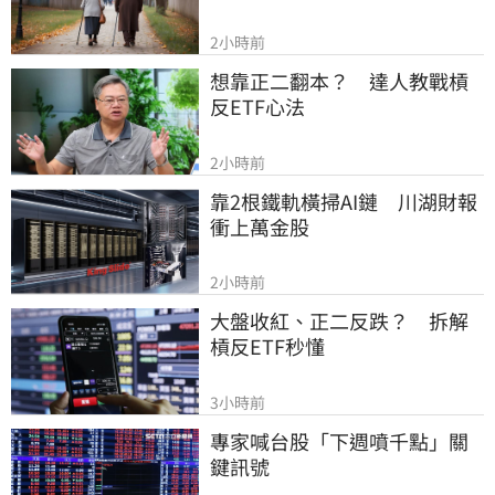
2小時前
想靠正二翻本？　達人教戰槓
反ETF心法
2小時前
靠2根鐵軌橫掃AI鏈　川湖財報
衝上萬金股
2小時前
大盤收紅、正二反跌？　拆解
槓反ETF秒懂
3小時前
專家喊台股「下週噴千點」關
鍵訊號