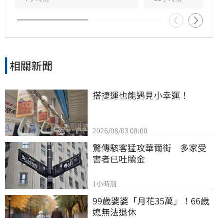
相關新聞
搭捷運也能遇見小幸運！
2026/08/03 08:00
驚傳駭客猛攻華爾街　多家受
害者已吐贖金
1小時前
99歲婆婆「月花35萬」！66歲
媳無法退休