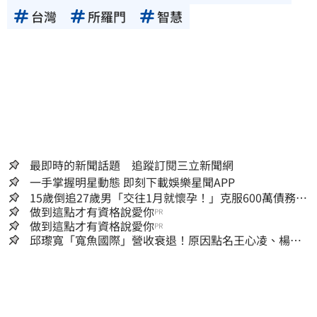
台灣
所羅門
智慧
最即時的新聞話題 追蹤訂閱三立新聞網
一手掌握明星動態 即刻下載娛樂星聞APP
15歲倒追27歲男「交往1月就懷孕！」克服600萬債務
36歲美魔女當阿嬤了
做到這點才有資格說愛你
PR
做到這點才有資格說愛你
PR
邱瓈寬「寬魚國際」營收衰退！原因點名王心凌、楊丞
琳網笑翻：太誠實