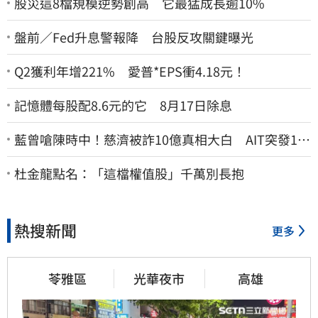
股災這8檔規模逆勢創高 它最猛成長逾10%
盤前／Fed升息警報降 台股反攻關鍵曝光
Q2獲利年增221% 愛普*EPS衝4.18元！
記憶體每股配8.6元的它 8月17日除息
藍曾嗆陳時中！慈濟被詐10億真相大白 AIT突發1文
酸爆…他笑：真的很會
杜金龍點名：「這檔權值股」千萬別長抱
熱搜新聞
更多
苓雅區
光華夜市
高雄