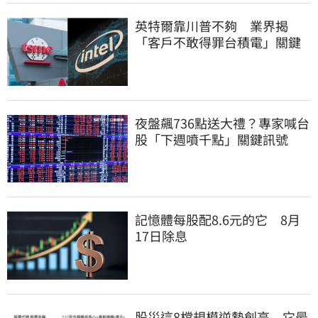
英特爾靠川普不夠 業界揭
「客戶不敢得罪台積電」關鍵
夜盤飆736點送大禮？專家喊台
股「下週噴千點」關鍵訊號
記憶體每股配8.6元的它 8月
17日除息
股災這8檔規模逆勢創高 它最