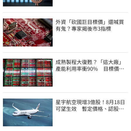
外資「砍國巨目標價」還喊買
有鬼？專家揭後市3指標
成熟製程大復甦？「這大廠」
產能利用率衝90% 目標價上
看220元
星宇航空現增3億股！8月18日
可望生效 暫定價格、認股規
畫一次看