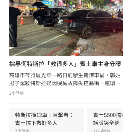
擋暴衝特斯拉「救很多人」賓士車主身分曝
高雄市苓雅區光華一路日前發生驚悚車禍，郭姓
男子駕駛特斯拉疑因機械故障失控暴衝，連環撞
擊12輛汽機車及單車，所幸僅造成3人輕傷。肇
2小時前
事車輛最終撞上停放路邊的賓士車才停下，避免
衝入熱鬧的光華夜市。該名賓士車主身分隨後曝
光，竟是擁有1.4萬粉絲的網紅「超級土豆粉」，
特斯拉撞12車！目擊者：
賓士S500擋浩
同時也是嘉義知名甜甜圈店老闆。
賓士擋下救好多人
話暖哭全網
7小時前
11小時前