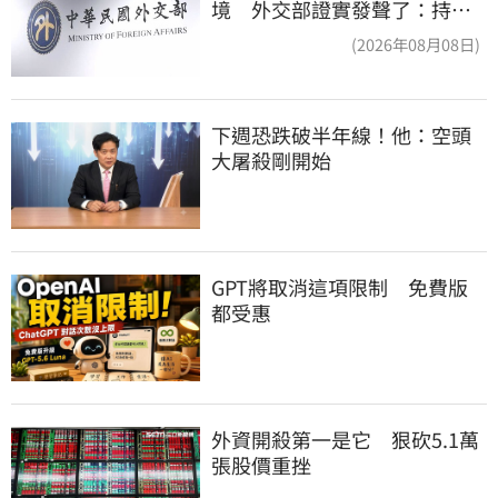
境 外交部證實發聲了：持續
交涉聯繫
(2026年08月08日)
下週恐跌破半年線！他：空頭
大屠殺剛開始
GPT將取消這項限制　免費版
都受惠
外資開殺第一是它　狠砍5.1萬
張股價重挫