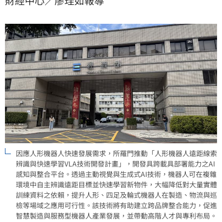
財經中心／廖珪如報導
升自主辨識與跨載具部署效能。這些計畫結合AI與材料
創新，不僅推動智慧製造轉型，更強化台灣在淨零碳排
與高階自動化領域的全球競爭力。
因應人形機器人快速發展需求，所羅門推動「人形機器人遠距線索
辨識與快速學習VLA技術開發計畫」，開發具跨載具部署能力之AI
感知與整合平台。透過主動視覺與生成式AI技術，機器人可在複雜
環境中自主辨識遠距目標並快速學習新物件，大幅降低對大量實體
訓練資料之依賴，提升人形、四足及輪式機器人在製造、物流與巡
檢等場域之應用可行性。該技術將有助建立跨品牌整合能力，促進
智慧製造與服務型機器人產業發展，並帶動高階人才與專利布局。