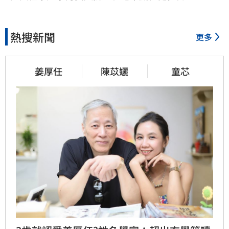
熱搜新聞
更多
姜厚任
陳苡孋
童芯