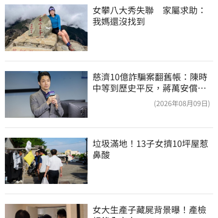
女攀八大秀失聯　家屬求助：
我媽還沒找到
慈濟10億詐騙案翻舊帳：陳時
中等到歷史平反，蔣萬安償還
2022政治利息
(2026年08月09日)
垃圾滿地！13子女擠10坪屋惹
鼻酸
女大生產子藏屍背景曝！產檢