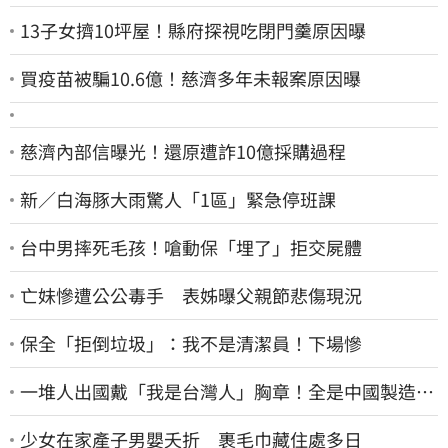
13子女擠10坪屋！縣府探視吃閉門羹原因曝
買疫苗被騙10.6億！慈濟多年未報案原因曝
慈濟內部信曝光！還原遭詐10億採購過程
新／白海豚大雨驚人「1區」緊急停班課
台中男摔死毛孩！嗆動保「埋了」拒交屍體
亡妹慘遭公公毒手 表姊曝父親節悲傷現況
保全「拒倒垃圾」：我不是清潔員！下場慘
一堆人出國戴「我是台灣人」胸章！全是中國製造
Cheap酸：精神分裂
少女在家產子男嬰夭折 裹毛巾藏住處多日