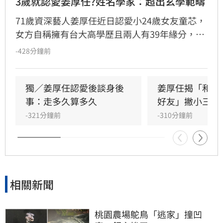
3歲就認愛姜厚任?姓名學家：超出玄學範疇
71歲資深藝人姜厚任近日認愛小24歲女友童芯，
女方自稱擁有台大高學歷且兩人有39年緣分，引
發熱議。隨後女方過往背景遭網友起底，包括多
-428分鐘前
重姓名及婚史遭質疑，網友紛紛提醒姜厚任防
騙。姓名學家吳睿穎指出，女方成年後兩度改姓
恐有違反姓名條例疑慮，且其自稱三歲即認定對
獨／姜厚任認愛後談身後
姜厚任揭「和女
方為老公的說法邏輯矛盾。吳睿穎直言，這段戀
事：走多久算多久
好友」撇小三傳
情的人設背景過於離奇，已完全超出玄學範疇，
-321分鐘前
-310分鐘前
引發各界對女方真實動機的廣泛討論，這段戀情
也因此成為近期演藝圈備受矚目的焦點話題。
相關新聞
桃園農場鴕鳥「逃家」撞凹