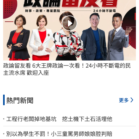
政論留友看 6大王牌政論一次看！24小時不斷電的民
主流水席 歡迎入座
熱門新聞
更多
工程行老闆掉地基坑 挖土機下土石活埋他
別以為學生不罰！小三童罵男師娘娘腔判賠