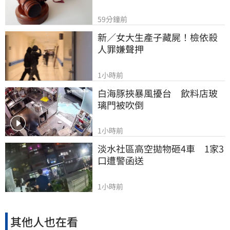
59分鐘前
新／女大生產子藏屍！檢依殺
人罪嫌聲押
1小時前
白海豚挾暴風擾台　飲料店玻
璃門被吹倒
1小時前
淡水社區高空拋物砸4車　1家3
口遭警函送
1小時前
其他人也在看