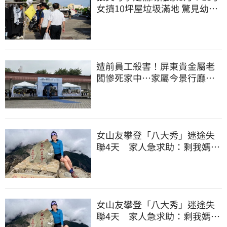
女擠10坪屋垃圾滿地 驚見幼童
深夜遊蕩
遭前員工殺害！屏東貴金屬老
闆慘死家中…家屬今景行廳低
調送別最後一程
女山友攀登「八大秀」迷途失
聯4天 家人急求助：剩我媽還
沒找到
女山友攀登「八大秀」迷途失
聯4天 家人急求助：剩我媽還