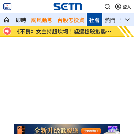
登入
即時
颱風動態
台股怎投資
社會
熱門
影音
世
《不良》女主持超坎坷！尪遭槍殺抱嬰逃
桃園農
命