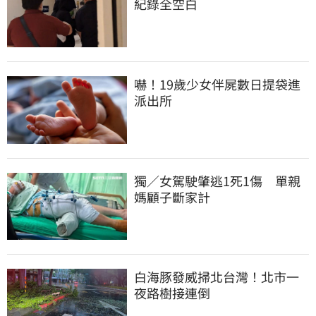
紀錄全空白
嚇！19歲少女伴屍數日提袋進
派出所
獨／女駕駛肇逃1死1傷　單親
媽顧子斷家計
白海豚發威掃北台灣！北市一
夜路樹接連倒