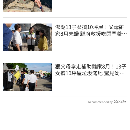
沒找到
澎湖13子女擠10坪屋！父母離
家8月未歸 縣府救援吃閉門羹原
因曝
狠父母拿走補助離家8月！13子
女擠10坪屋垃圾滿地 驚見幼童
深夜遊蕩
Recommended by