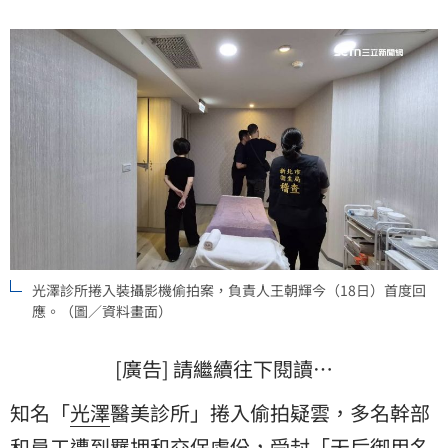
光澤診所捲入裝攝影機偷拍案，負責人王朝輝今（18日）首度回
應。（圖／資料畫面）
[廣告] 請繼續往下閱讀…
知名「
光澤
醫美診所」捲入偷拍疑雲，多名幹部
和員工遭到羈押和交保處份，受封「天后御用名