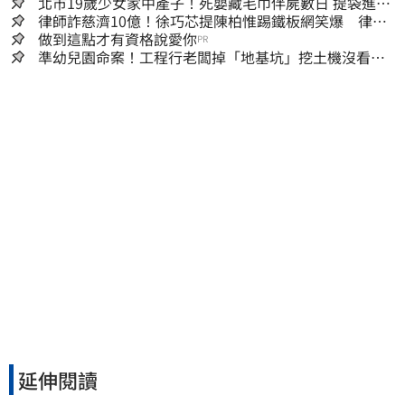
北市19歲少女家中產子！死嬰藏毛巾伴屍數日 提袋進派
出所嚇壞警員
律師詐慈濟10億！徐巧芯提陳柏惟踢鐵板網笑爆 律師
再曬1照補刀
做到這點才有資格說愛你
PR
準幼兒園命案！工程行老闆掉「地基坑」挖土機沒看
到…下土石活埋他
延伸閱讀