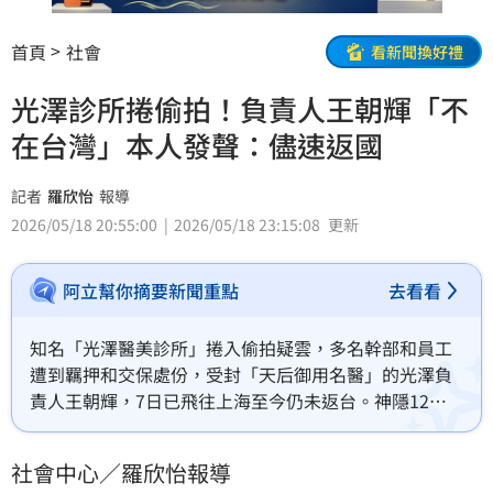
首頁
社會
看新聞換好禮
光澤診所捲偷拍！負責人王朝輝「不
在台灣」本人發聲：儘速返國
記者
羅欣怡
報導
2026/05/18 20:55:00
2026/05/18 23:15:08
更新
阿立幫你摘要新聞重點
去看看
知名「光澤醫美診所」捲入偷拍疑雲，多名幹部和員工
遭到羈押和交保處份，受封「天后御用名醫」的光澤負
責人王朝輝，7日已飛往上海至今仍未返台。神隱12天
的王朝輝今（18日）晚間以聲明稿表示，行程早都已經
安排好，並非於事件發生後臨時離境，也會嚴肅面對相
社會中心／羅欣怡報導
關問題，配合司法機關釐清事實。