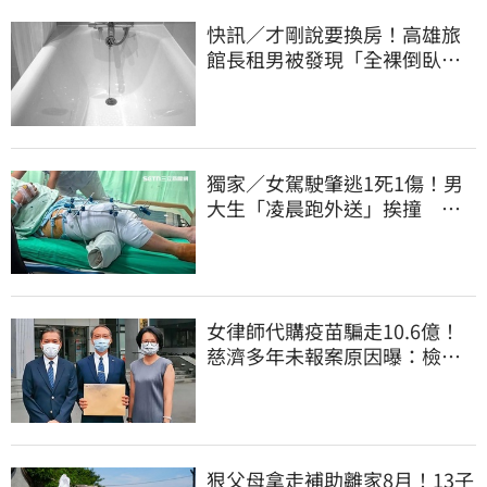
快訊／才剛說要換房！高雄旅
館長租男被發現「全裸倒臥浴
缸」身亡
獨家／女駕駛肇逃1死1傷！男
大生「凌晨跑外送」挨撞 媽
淚：家快瓦解
女律師代購疫苗騙走10.6億！
慈濟多年未報案原因曝：檢警
上門才知被騙
狠父母拿走補助離家8月！13子