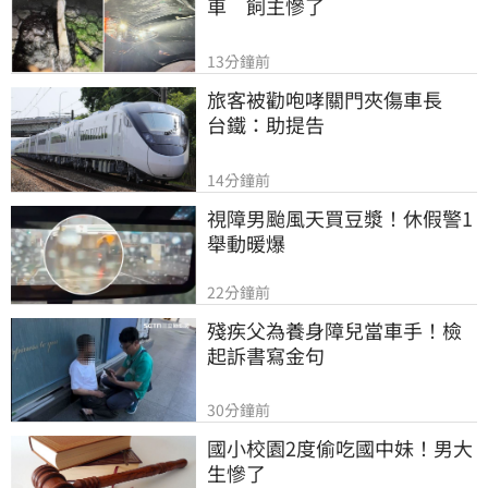
車　飼主慘了
13分鐘前
旅客被勸咆哮關門夾傷車長　
台鐵：助提告
14分鐘前
視障男颱風天買豆漿！休假警1
舉動暖爆
22分鐘前
殘疾父為養身障兒當車手！檢
起訴書寫金句
30分鐘前
國小校園2度偷吃國中妹！男大
生慘了