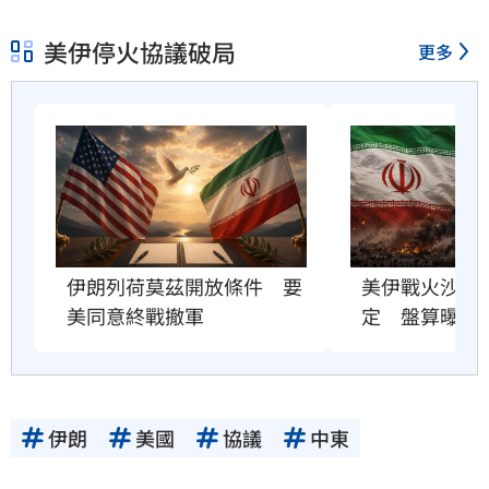
美伊停火協議破局
更多
美伊戰火沙土
伊朗列荷莫茲開放條件　要
定　盤算曝
美同意終戰撤軍
伊朗
美國
協議
中東