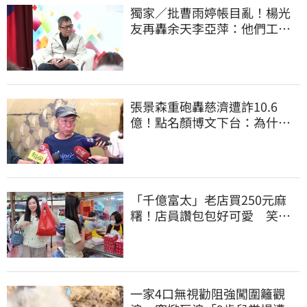
獨家／批曹雨婷帳目亂！楊光
友再轟余天李亞萍：他們工會
跟演藝圈沒關
張景森重砲轟慈濟遭詐10.6
億！點名顏博文下台：為什麼
這麼好騙？
「千億富太」老店買250元麻
糬！店員讚包包好可愛 笑
回：我自己做的
一家4口無視勸阻強闖圍籬觀