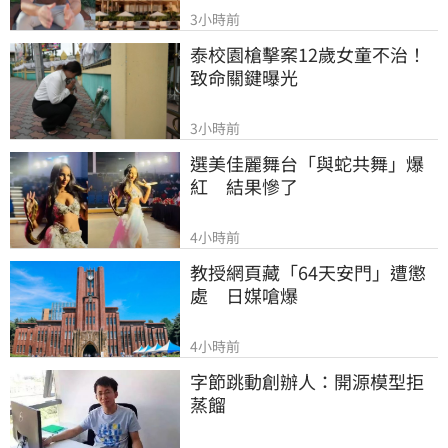
3小時前
泰校園槍擊案12歲女童不治！
致命關鍵曝光
3小時前
選美佳麗舞台「與蛇共舞」爆
紅　結果慘了
4小時前
教授網頁藏「64天安門」遭懲
處　日媒嗆爆
4小時前
字節跳動創辦人：開源模型拒
蒸餾