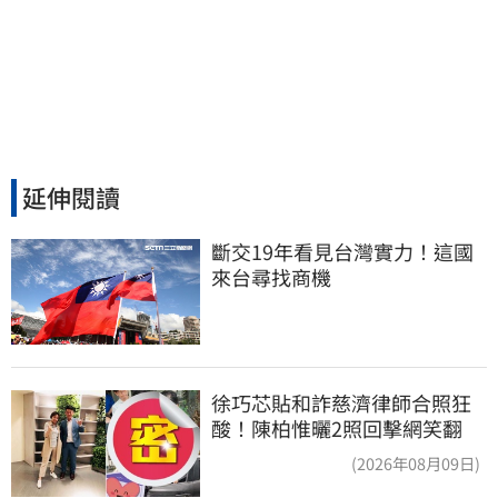
延伸閱讀
斷交19年看見台灣實力！這國
來台尋找商機
徐巧芯貼和詐慈濟律師合照狂
酸！陳柏惟曬2照回擊網笑翻
(2026年08月09日)