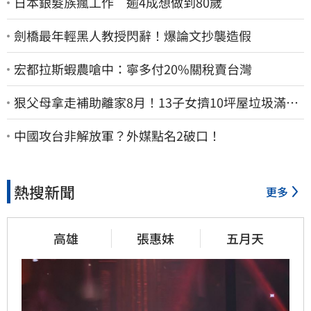
日本銀髮族瘋工作 逾4成想做到80歲
劍橋最年輕黑人教授閃辭！爆論文抄襲造假
宏都拉斯蝦農嗆中：寧多付20%關稅賣台灣
狠父母拿走補助離家8月！13子女擠10坪屋垃圾滿地
驚見幼童深夜遊蕩
中國攻台非解放軍？外媒點名2破口！
熱搜新聞
更多
高雄
張惠妹
五月天