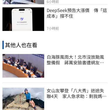
6小時前
DeepSeek預告大漲價　傳「這
成本」撐不住
7小時前
其他人也在看
白海豚風雨大！北市沒放颱風
整備假 蔣萬安臉書遭網友灌
爆：標準在哪？
女山友攀登「八大秀」迷途失
聯4天 家人急求助：剩我媽還
沒找到