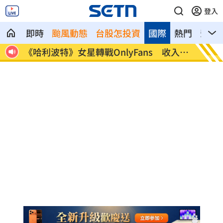
登入
即時
颱風動態
台股怎投資
國際
熱門
影音
收入曝
逛逢甲偷拍女子 30歲日籍男被逮倉皇逃
姜厚任
言