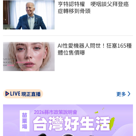
亨特認特權　哽咽談父拜登癌
症轉移到骨頭
AI性愛機器人問世！狂塞165種
體位售價曝
現正直播
更多