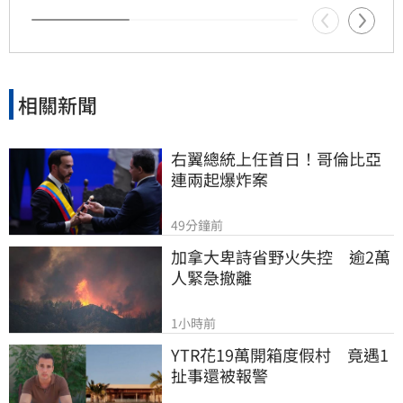
相關新聞
右翼總統上任首日！哥倫比亞
連兩起爆炸案
49分鐘前
加拿大卑詩省野火失控　逾2萬
人緊急撤離
1小時前
YTR花19萬開箱度假村　竟遇1
扯事還被報警