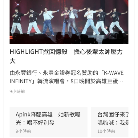
HIGHLIGHT掀回憶殺　擔心後輩太帥壓力
大
由永豐銀行、永豐金證券冠名贊助的「K-WAVE 
INFINITY」韓流演唱會，8日晚間於高雄巨蛋熱
力開唱，集結NEWBEAT、FLARE U、CRAVITY、
9小時前
Apink及HIGHLIGHT五組人氣韓星，從新生代團
體到韓流經典代表接力登台，滿場粉絲高舉手燈
熱情應援，尖叫與歡呼聲一路未停，最後由
Apink降臨高雄　她新歌曝
台灣囡仔來了　
HIGHLIGHT壓軸接管舞台，將現場氣氛推向最高
光：唱不好別發
唱嗨喊：我是誰
潮。
9小時前
10小時前