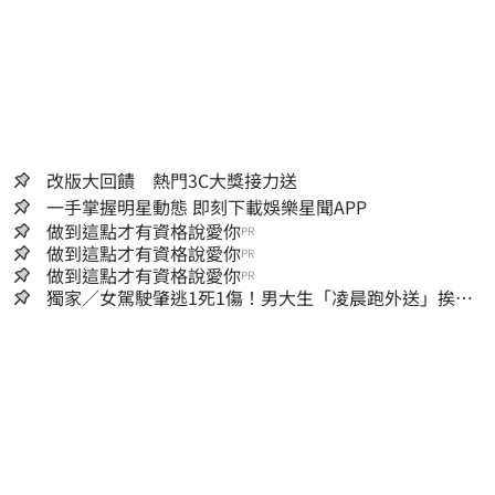
改版大回饋 熱門3C大獎接力送
一手掌握明星動態 即刻下載娛樂星聞APP
做到這點才有資格說愛你
PR
做到這點才有資格說愛你
PR
做到這點才有資格說愛你
PR
獨家／女駕駛肇逃1死1傷！男大生「凌晨跑外送」挨
撞 媽淚：家快瓦解