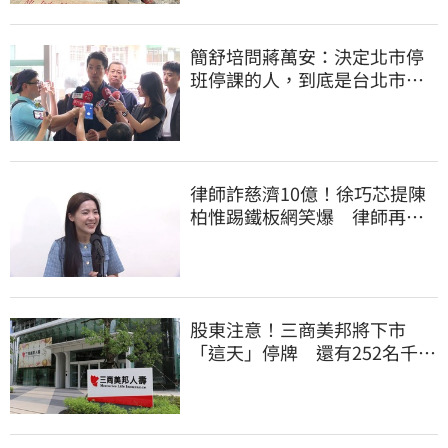
簡舒培問蔣萬安：決定北市停
班停課的人，到底是台北市
長，還是氣象署？
律師詐慈濟10億！徐巧芯提陳
柏惟踢鐵板網笑爆 律師再曬1
照補刀
股東注意！三商美邦將下市
「這天」停牌 還有252名千張
大戶