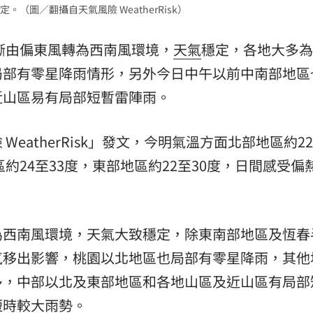
圖／翻攝自天氣風險 WeatherRisk）
場！
10:30
逐漸由偏東風轉為西南風環境，
天氣
穩定，各地大多為
熱潮
10:00
局部有零星降雨情形，另外今日中午以前中南部地區
15
近山區易有局部短暫雷陣雨。
eatherRisk」發文，今明氣溫方面北部地區約22
區約24至33度，東部地區約22至30度，日間感受偏
為西南風環境，天氣大致穩定，除東南部地區及恆春
氣移出影響，桃園以北地區也局部有零星降雨，其他
多，中部以北及東部地區和各地山區及近山區有局部
短時較
大雨
勢。