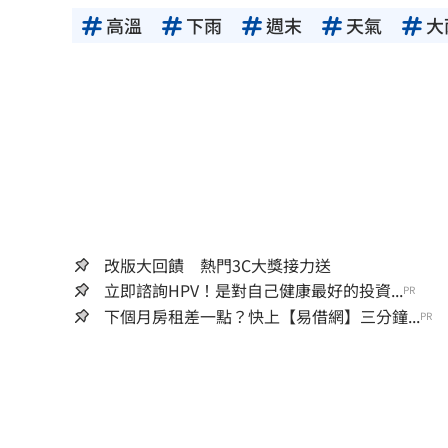
高溫
下雨
週末
天氣
大
改版大回饋 熱門3C大獎接力送
立即諮詢HPV！是對自己健康最好的投資...
PR
下個月房租差一點？快上【易借網】三分鐘...
PR