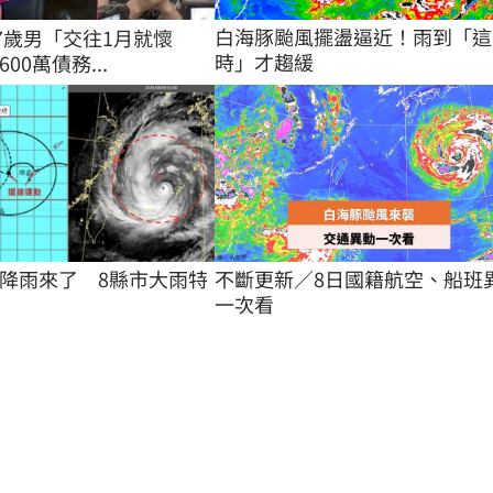
白海豚颱風擺盪逼近！雨到「這
27歲男「交往1月就懷
時」才趨緩
00萬債務...
降雨來了　8縣市大雨特
不斷更新／8日國籍航空、船班
一次看