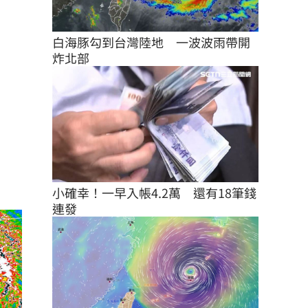
白海豚勾到台灣陸地　一波波雨帶開
炸北部
小確幸！一早入帳4.2萬　還有18筆錢
連發