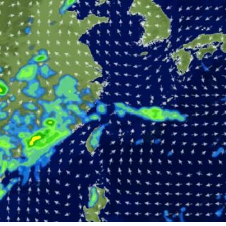
怒嗆
12:20
囂
12:20
唱
12:17
離世
12:10
效率
12:00
」氣
12:00
成形
12:00