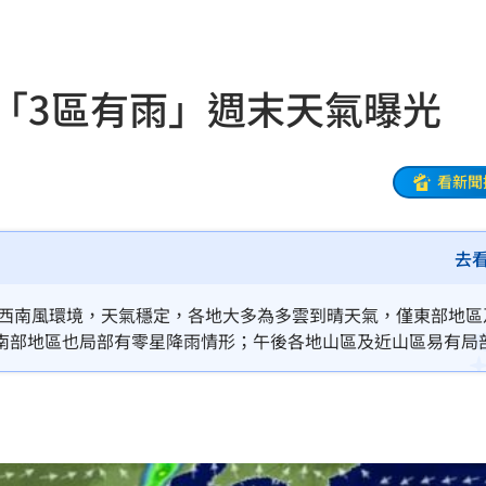
合體
12:35
喊卡
12:32
「3區有雨」週末天氣曝光
到南
12:31
亂鬥
12:31
看新聞
當狗
12:30
去
砲
12:30
盲點
12:28
為西南風環境，天氣穩定，各地大多為多雲到晴天氣，僅東部地區
南部地區也局部有零星降雨情形；午後各地山區及近山區易有局
熱議
12:26
回應
12:24
漂河
12:21