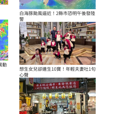
白海豚颱風逼近！2縣市恐明午後發陸
警
異動
想生女兒卻連生10寶！年輕夫妻吐1句
心聲