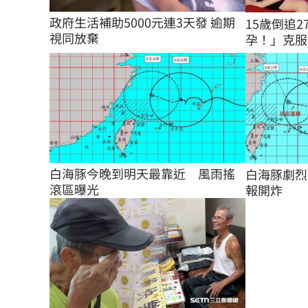
政府生活補助5000元連3天發 逾期
15歲倒追
視同放棄
孕！」克服6
白海豚今晚到明天最靠近　風雨搖
白海豚劇烈
滾區曝光
報開炸