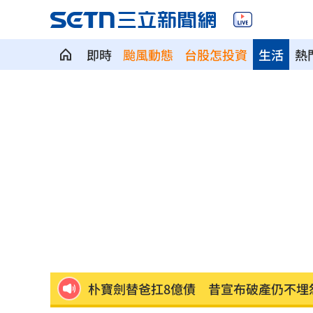
即時
颱風動態
台股怎投資
生活
熱
台中男發酒瘋遭管束！尿在警察身上下
父親節來了！蔣萬安、沈伯洋曝與子女
宣布出道十年 大咖樂團成員1惡疾纏身
道奇守護神挨再見2分砲 遭逆轉苦吞7
BMW小跑車自撞翻覆！氣囊爆22歲男困
朴寶劍替爸扛8億債 昔宣布破產仍不埋