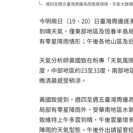
週四至週五臺灣周邊為西南風環境，天氣大致穩定。（
「拍片人的多重宇宙」職涯論壇9/12登
今明兩日（19、20）日臺灣周邊
8國球員齊聚高雄 Formosa 7s掀足球
到晴天氣，僅東部地區及恆春半島
理想混蛋號召粉絲跨海追星吃美食！
18:
有零星降雨情形；午後各地山區及
天氣分析師黃國致在粉專「天氣風險 W
度，中部地區約23至33度，南部地
晚清晨感受稍涼。
黃國致提到，週四至週五臺灣周邊
局部有零星降雨外，受華南地區水
致維持上午多雲到晴，午後雲量增
陣雨的天氣型態，午後外出請留意