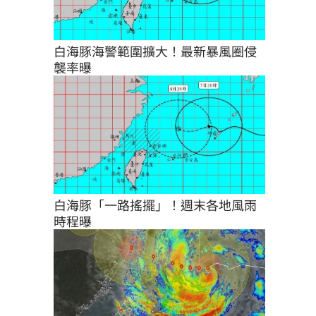
白海豚海警範圍擴大！最新暴風圈侵
襲率曝
白海豚「一路搖擺」！週末各地風雨
時程曝