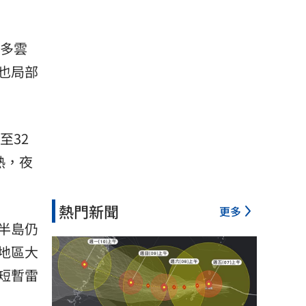
多雲
也局部
至32
熱，夜
熱門新聞
更多
半島仍
地區大
短暫雷