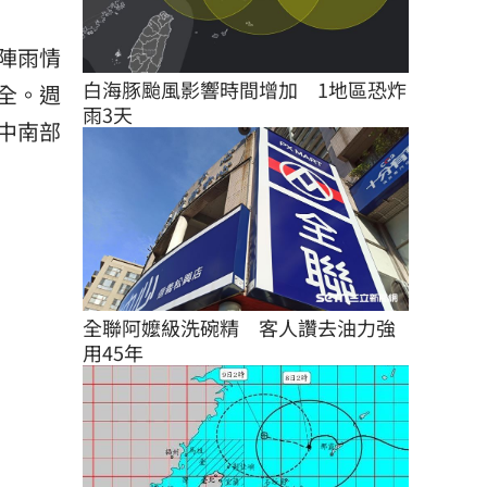
陣雨情
白海豚颱風影響時間增加　1地區恐炸
全。週
雨3天
中南部
全聯阿嬤級洗碗精　客人讚去油力強
用45年