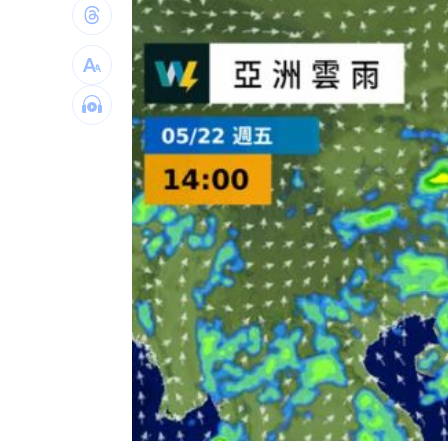
孫安佐轉發舊片喊中二病 遭前經紀人
前進深藍鐵票區！沈伯洋掃街遇女子叫
《東!帶我走》卡司曝光！大咖台東接力
瑪丹娜背後推手 69歲大咖製作人家中
台灣彩券開獎直播中
20:31
LIVE三立+24小時直播
15:27
三立iNEWS新聞台線上直播
18:00
AI時代！威力馬導入智慧營運系統提升
台彩父親節推新刮刮樂千萬頭獎超「爸
商場戰國來臨 台中「頂奢大道」逐漸