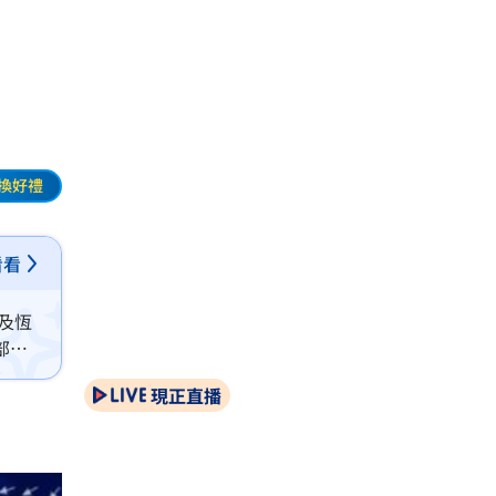
換好禮
看看
及恆
部短
現正直播