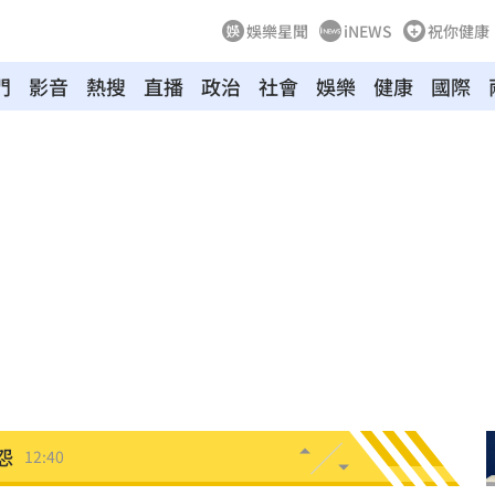
娛樂星聞
iNEWS
祝你健康
門
影音
熱搜
直播
政治
社會
娛樂
健康
國際
場曝
12:55
互動
12:54
12:52
連敗
12:47
車內
12:46
怨
12:40