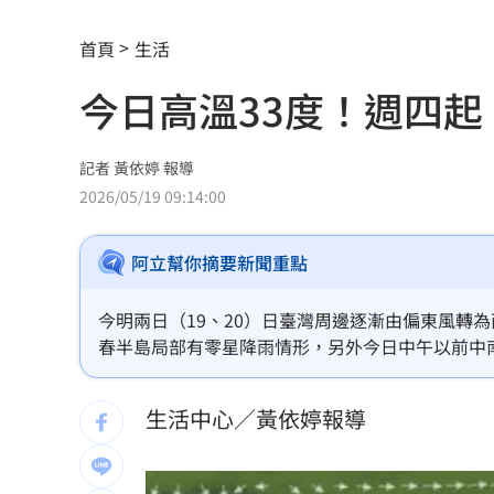
青春回來了！「阿妹妹」睽違27年驚喜
首頁
生活
星宇航空往返沖繩「全取消」加班機也
今日高溫33度！週四起
白海豚逼近越晚越有感！估雨彈從北轟
酒客吃完螺殼丟隔壁桌 引發熱炒店大
記者 黃依婷 報導
2026/05/19 09:14:00
玩很大爆衝突 張立東怒飆女星：把我
阿立幫你摘要新聞重點
別被休旅外型騙了！Audi新Q3根本是鋼
健檢「癌指數正常」罹乳癌！醫：致命
今明兩日（19、20）日臺灣周邊逐漸由偏東風轉
春半島局部有零星降雨情形，另外今日中午以前中
張清芳父親節曬亡父遺照！神似五官引
暫雷陣雨。
生活中心／黃依婷報導
全聯廣告遭轟AI味太重！導演親上火線
白海豚雨彈炸台中！東海大學周邊成漂