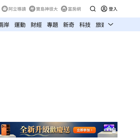
阿立導讀
寶島神很大
富房網
登入
兩岸
運動
財經
專題
新奇
科技
旅遊
汽車
寵物