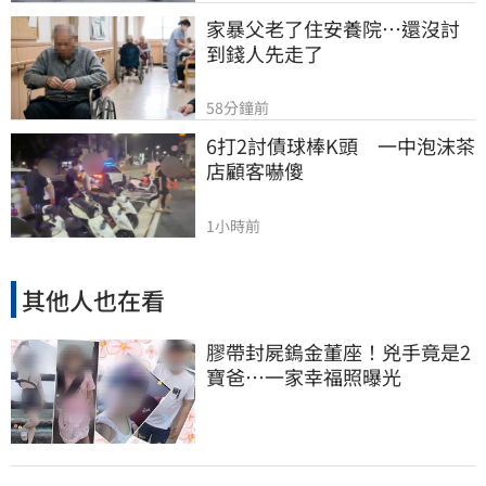
家暴父老了住安養院…還沒討
到錢人先走了
58分鐘前
6打2討債球棒K頭　一中泡沫茶
店顧客嚇傻
1小時前
其他人也在看
膠帶封屍鎢金董座！兇手竟是2
寶爸…一家幸福照曝光