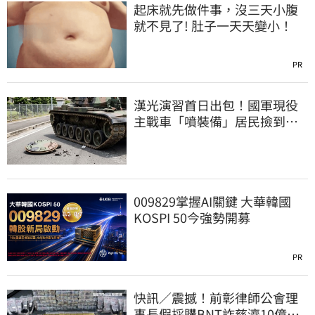
起床就先做件事，沒三天小腹
就不見了! 肚子一天天變小！
PR
漢光演習首日出包！國軍現役
主戰車「噴裝備」居民撿到零
件…軍方說話了
009829掌握AI關鍵 大華韓國
KOSPI 50今強勢開募
PR
快訊／震撼！前彰律師公會理
事長假採購BNT詐慈濟10億、