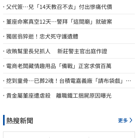
父代簽…兒「14天教召不去」付出慘痛代價
董座命案真空12天…警拜「這間廟」就破案
獨居翁猝逝！忠犬死守護遺體
收賄幫里長兒抓人 新莊警主官出庭作證
電商老闆藏情趣用品「備戰」正宮求償百萬
挖到童骨…已葬2魂！台積電嘉義廠「請布袋戲」原
因曝
貴金屬董座遭虐殺 離職鐵工捆屍原因曝光
熱搜新聞
更多