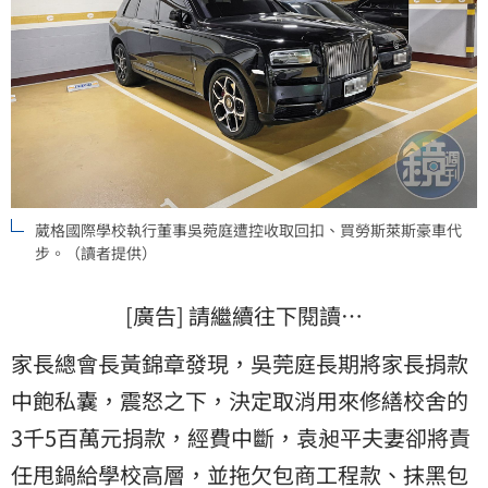
葳格國際學校執行董事吳菀庭遭控收取回扣、買勞斯萊斯豪車代
步。（讀者提供）
[廣告] 請繼續往下閱讀…
家長總會長黃錦章發現，吳莞庭長期將家長捐款
中飽私囊，震怒之下，決定取消用來修繕校舍的
3千5百萬元捐款，經費中斷，袁昶平夫妻卻將責
任甩鍋給學校高層，並拖欠包商工程款、抹黑包