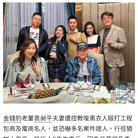
校內人事劇烈動盪，也引起家長會反彈。
金錢豹
老董
袁昶平
夫妻遭控教唆黑衣人毆打工程
包商及電商名人，並恐嚇多名案件證人，行徑猶