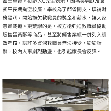
如土皇帝。投訴人C先生表示，因為吳莞庭及袁
昶平長期掏空校產，學校為了節省開支、填補財
務黑洞，開始拖欠教職員的獎金和薪水，讓大家
怨聲載道。更荒謬的是，校方還強迫教職員協助
販售蛋黃酥等商品，甚至將銷售業績一併列入績
效考核，讓許多資深教職員無法接受，紛紛請
辭，校內人事劇烈動盪，也引起家長會反彈。