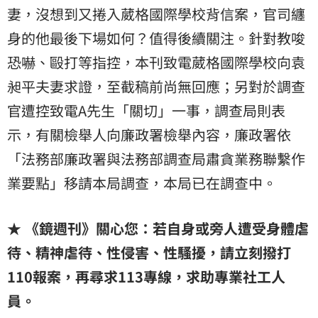
妻，沒想到又捲入葳格國際學校背信案，官司纏
身的他最後下場如何？值得後續關注。針對教唆
恐嚇、毆打等指控，本刊致電葳格國際學校向袁
昶平夫妻求證，至截稿前尚無回應；另對於調查
官遭控致電A先生「關切」一事，調查局則表
示，有關檢舉人向廉政署檢舉內容，廉政署依
「法務部廉政署與法務部調查局肅貪業務聯繫作
業要點」移請本局調查，本局已在調查中。
★ 《鏡週刊》關心您：若自身或旁人遭受身體虐
待、精神虐待、性侵害、性騷擾，請立刻撥打
110報案，再尋求113專線，求助專業社工人
員。