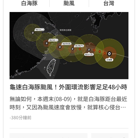
白海豚
颱風
台灣
龜速白海豚颱風！外圍環流影響足足48小時
無論如何，本週末(08-09)，就是白海豚距台最近
時刻，又因為颱風速度會放慢，就算核心侵台機
率低，外圍環流的影響也會拉長到足足48小時
-380分鐘前