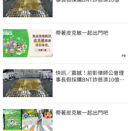
洗錢囤232kg黃金
帶著皮克敏一起出門吧
PR
快訊／震撼！前彰律師公會理
事長假採購BNT詐慈濟10億、
洗錢囤232kg黃金
帶著皮克敏一起出門吧