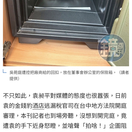
吳菀庭遭控把廠商給的回扣，放在董事會辦公室的保險箱。（讀者
提供）
不只如此，袁昶平對媒體的態度也很囂張，日前
袁的金錢豹
酒店
逃漏稅官司在台中地方法院開庭
審理，本刊記者也到場旁聽，沒想到開完庭，竟
遭袁的手下近身怒瞪，並嗆聲「拍啥！」企圖阻