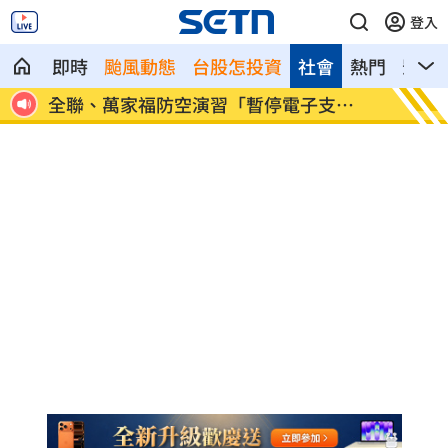
登入
即時
颱風動態
台股怎投資
社會
熱門
影音
淡出16年拒復出拍戲 姜厚任轟中國劇組
起司進