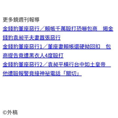
更多鏡週刊報導
金錢豹董座惡行／賴帳千萬毆打恐嚇包商 揭金
錢豹袁昶平夫妻囂張惡行
金錢豹董座惡行1／董座妻賴帳還硬拗回扣 包
商提告竟遭黑衣人4度毆打
金錢豹董座惡行2／袁昶平橫行台中如土皇帝
他遭毆報警竟接神祕電話「關切」
©外稿