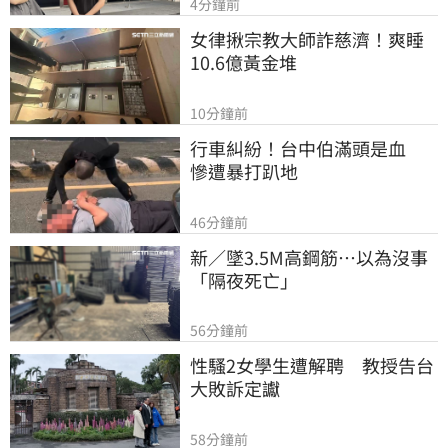
4分鐘前
女律揪宗教大師詐慈濟！爽睡
10.6億黃金堆
10分鐘前
行車糾紛！台中伯滿頭是血　
慘遭暴打趴地
46分鐘前
新／墜3.5M高鋼筋…以為沒事
「隔夜死亡」
56分鐘前
性騷2女學生遭解聘　教授告台
大敗訴定讞
58分鐘前