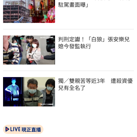
駐駕畫面曝」
判刑定讞！「白狼」張安樂兒
媳今發監執行
獨／雙親苦等近3年　遭殺資優
兒有全名了
現正直播