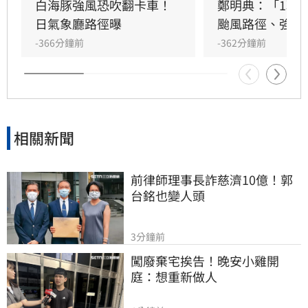
白海豚強風恐吹翻卡車！
鄭明典：「1現
日氣象廳路徑曝
颱風路徑、強度
-366分鐘前
-362分鐘前
相關新聞
前律師理事長詐慈濟10億！郭
台銘也變人頭
3分鐘前
闖廢棄宅挨告！晚安小雞開
庭：想重新做人