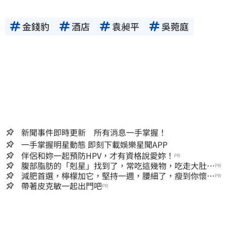
金錢豹
酒店
袁昶平
吳菀庭
新聞事件即時更新 所有消息一手掌握！
一手掌握明星動態 即刻下載娛樂星聞APP
伴侶和妳一起預防HPV，才有資格說愛妳！
PR
腹部脂肪的「剋星」找到了，常吃這幾物，吃走大肚
PR
囊，瘦出小蠻腰
減肥首選，檸檬加它，堅持一週，腰細了，瘦到你懷疑
PR
人生
帶著皮克敏一起出門吧
PR