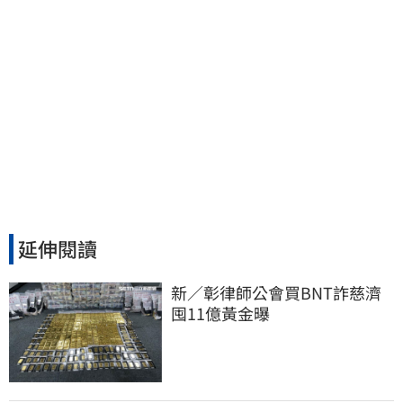
延伸閱讀
新／彰律師公會買BNT詐慈濟 
囤11億黃金曝