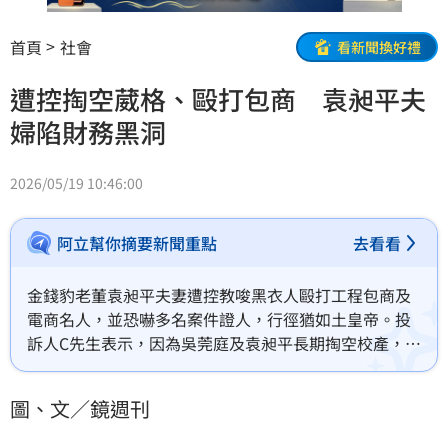
首頁
社會
看新聞換好禮
遭控掏空葳格、毆打包商 袁昶平夫
婦陷財務黑洞
2026/05/19 10:46:00
阿立幫你摘要新聞重點
去看看
金錢豹老董袁昶平夫妻遭控教唆黑衣人毆打工程包商及
電商名人，並恐嚇多名案件證人，行徑猶如土皇帝。投
訴人C先生表示，因為吳莞庭及袁昶平長期掏空校產，學
校為了節省開支、填補財務黑洞，開始拖欠教職員的獎
金和薪水，讓大家怨聲載道。更荒謬的是，校方還強迫
圖、文／鏡週刊
教職員協助販售蛋黃酥等商品，甚至將銷售業績一併列
入績效考核，讓許多資深教職員無法接受，紛紛請辭，