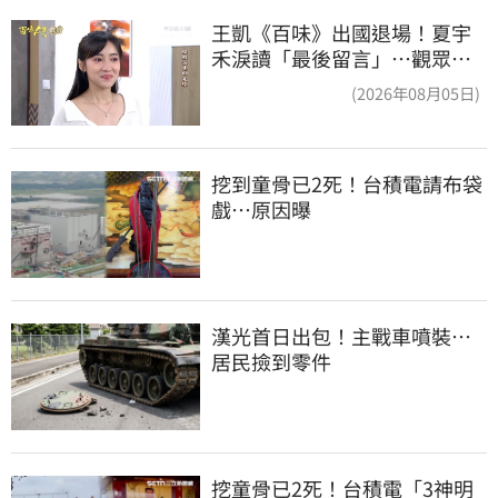
王凱《百味》出國退場！夏宇
禾淚讀「最後留言」…觀眾全
鼻酸：不是演的
(2026年08月05日)
挖到童骨已2死！台積電請布袋
戲…原因曝
漢光首日出包！主戰車噴裝…
居民撿到零件
挖童骨已2死！台積電「3神明