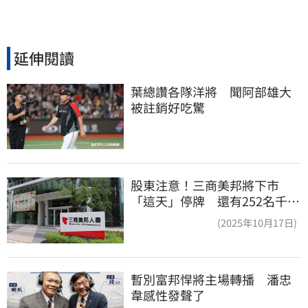
延伸閱讀
葉總讚各隊洋將　聞阿部雄大
被註銷好吃驚
股東注意！三商美邦將下市
「這天」停牌 還有252名千張
大戶
(2025年10月17日)
暫別富邦悍將主場轉播　潘忠
韋感性發聲了