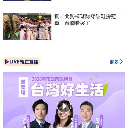
獨／北勢棒球隊穿破鞋拚冠
軍　台僑看哭了
現正直播
更多