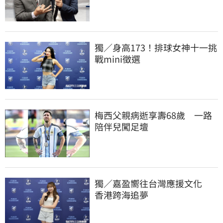
獨／身高173！排球女神十一挑
戰mini徵選
梅西父親病逝享壽68歲　一路
陪伴兒闖足壇
獨／嘉盈嚮往台灣應援文化　
香港跨海追夢