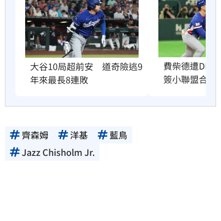
費柴德遭DFA
大谷10局超前安　道奇險逃9
簽小聯盟合約
年來最長8連敗
齊森姆
洋基
藍鳥
Jazz Chisholm Jr.