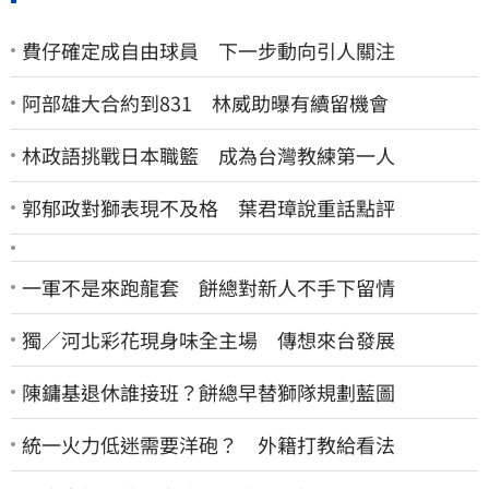
費仔確定成自由球員 下一步動向引人關注
阿部雄大合約到831 林威助曝有續留機會
林政語挑戰日本職籃 成為台灣教練第一人
郭郁政對獅表現不及格 葉君璋說重話點評
一軍不是來跑龍套 餅總對新人不手下留情
獨／河北彩花現身味全主場 傳想來台發展
陳鏞基退休誰接班？餅總早替獅隊規劃藍圖
統一火力低迷需要洋砲？ 外籍打教給看法