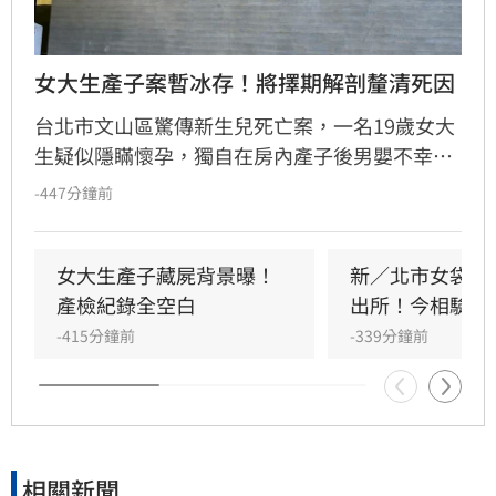
女大生產子案暫冰存！將擇期解剖釐清死因
台北市文山區驚傳新生兒死亡案，一名19歲女大
生疑似隱瞞懷孕，獨自在房內產子後男嬰不幸夭
折。女大生因恐懼責備將嬰屍藏於房內，直至家
-447分鐘前
中飄出異味才東窗事發。檢警今（9日）會同法
醫進行相驗，發現遺體已有浮腫與屍水現象，目
前暫先冰存，將擇期解剖以釐清確切死因。據
女大生產子藏屍背景曝！
新／北市女袋裝
悉，女大生懷孕期間未曾產檢，家屬對其懷孕一
產檢紀錄全空白
出所！今相驗到
事完全不知情。全案目前由警方深入調查中，釐
-415分鐘前
-339分鐘前
清嬰兒死亡真相與相關法律責任，相關單位也呼
籲民眾多加關懷未成年人心理健康狀況。
相關新聞