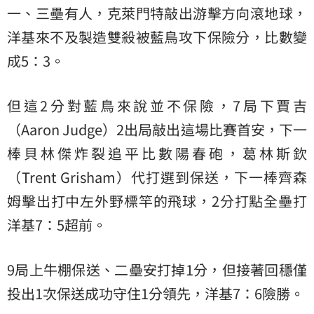
一、三壘有人，克萊門特敲出游擊方向滾地球，
洋基來不及製造雙殺被藍鳥攻下保險分，比數變
成5：3。
但這2分對藍鳥來說並不保險，7局下賈吉
（Aaron Judge）2出局敲出這場比賽首安，下一
棒貝林傑炸裂追平比數陽春砲，葛林斯欽
（Trent Grisham）代打選到保送，下一棒齊森
姆擊出打中左外野標竿的飛球，2分打點全壘打
洋基7：5超前。
9局上牛棚保送、二壘安打掉1分，但接著回穩僅
投出1次保送成功守住1分領先，洋基7：6險勝。