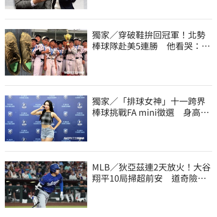
獨家／穿破鞋拚回冠軍！北勢
棒球隊赴美5連勝 他看哭：台
灣囡仔的韌性
獨家／「排球女神」十一跨界
棒球挑戰FA mini徵選 身高
173竟成應援劣勢
MLB／狄亞茲連2天放火！大谷
翔平10局掃超前安 道奇險逃9
年來最長8連敗