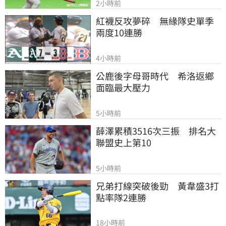
2小時前
紅襪反攻夢碎　無緣隊史單季
兩度10連勝
4小時前
公鹿後字母哥時代　希洛返鄉
面臨最大壓力
5小時前
薛澤累積3516次三振　排名大
聯盟史上第10
5小時前
兄弟打線突破後勁　黃韋盛3打
點率隊2連勝
18小時前