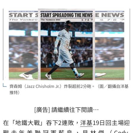
齊森姆（Jazz Chisholm Jr.）炸裂超前2分砲。（圖／翻攝自洋基
推特）
[廣告] 請繼續往下閱讀…
在「地鐵大戰」吞下2連敗，
洋基
19日回主場迎
戰去年美聯冠軍
藍鳥
，貝林傑（Cody