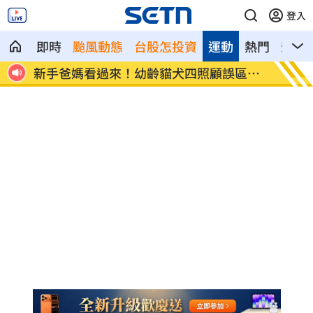
登入
即時
颱風動態
台股怎投資
運動
熱門
影音
成立
新手爸媽看過來！幼齡貓犬四照顧誤區曝
漢光4
光
練