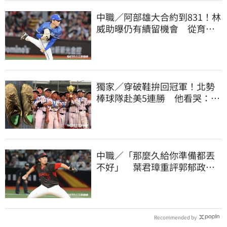
中職／阿部雄大合約到831！林
威助曝仍有續留機會 從育成
上一軍獲肯定
獨家／穿破鞋拚回冠軍！北勢
棒球隊赴美5連勝 他看哭：台
灣囡仔的韌性
中職／「那麼久給你準備都丟
不好」 葉君璋重評郭郁政對
獅表現
Recommended by