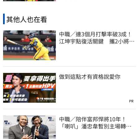
其他人也在看
中職／連3個月打擊率破3成！
江坤宇點復活關鍵 攜2小將赴
美特訓見成效
做到這點才有資格說愛你
PR
中職／陪伴富邦悍將10年！
「喇叭」潘忠韋暫別主場轉
播 感性發聲了