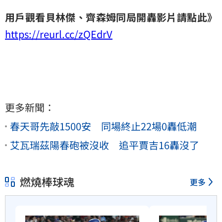
用戶觀看貝林傑、齊森姆同局開轟影片請點此》
https://reurl.cc/zQEdrV
更多新聞：
春天哥先敲1500安 同場終止22場0轟低潮
艾瓦瑞茲陽春砲被沒收 追平賈吉16轟沒了
燃燒棒球魂
更多