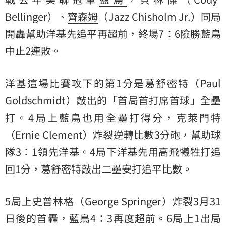
Bellinger）、
齊森姆
（Jazz Chisholm Jr.）同局
開轟幫助洋基先追平再超前，終場7：6險勝藍鳥
中止2連敗。
洋基這場比賽攻下的第1分是葛舒密特（Paul
Goldschmidt）敲出的「首局首打席首球」全壘
打。4局上藍鳥也用全壘打得分，克萊門特
（Ernie Clement）炸裂逆轉比數3分砲，幫助球
隊3：1領先洋基。4局下洋基先用高飛犧牲打追
回1分，葛舒密特敲出二壘安打追平比數。
5局上史普林格（George Springer）炸裂3月31
日後的首轟，藍鳥4：3再度超前。6局上1出局