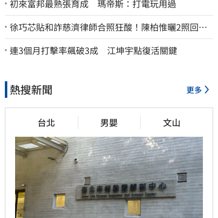
初來富邦最熟張育成 瑪帝斯：打電玩用過
徐巧芯貼和詐慈濟律師合照狂酸！陳柏惟曬2照回擊
網笑翻
連3個月打擊率飆破3成 江坤宇點復活關鍵
熱搜新聞
更多
台北
男嬰
文山