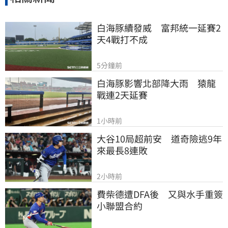
白海豚續發威　富邦統一延賽2
天4戰打不成
5分鐘前
白海豚影響北部降大雨　猿龍
戰連2天延賽
1小時前
大谷10局超前安　道奇險逃9年
來最長8連敗
2小時前
費柴德遭DFA後　又與水手重簽
小聯盟合約