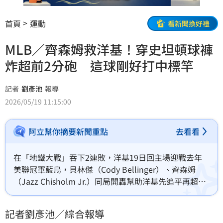
首頁
運動
看新聞換好禮
MLB／齊森姆救洋基！穿史坦頓球褲
炸超前2分砲 這球剛好打中標竿
記者
劉彥池
報導
2026/05/19 11:15:00
阿立幫你摘要新聞重點
去看看
在「地鐵大戰」吞下2連敗，洋基19日回主場迎戰去年
美聯冠軍藍鳥，貝林傑（Cody Bellinger）、齊森姆
（Jazz Chisholm Jr.）同局開轟幫助洋基先追平再超
前，終場7：6險勝藍鳥中止2連敗。
記者劉彥池／綜合報導