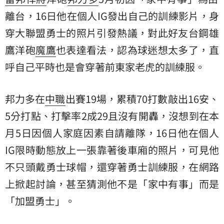
離台，16日他在個人IG發出自己的訓練影片，身
穿大聯盟勇士的照片引發熱議，對此好友
台鋼雄
鷹
洋砲
魔鷹
也表達看法，認為球迷想太多了，直
呼自己平時也是會穿著前東家老虎的訓練服。
邦力多在
中職
出賽19場，累積70打數敲出16安、
5分打點、打擊率2成29且沒有開轟，沒想到在本
月5日因個人家庭因素自請離隊，16日他在個人
IG限時動態放上一張靠著後車廂的照片，可見他
不只頭戴勇士球帽，還穿著勇士訓練服，在網路
上掀起討論，甚至猜測他不是「家中有事」而是
「加盟勇士」。