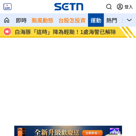
登入
即時
颱風動態
台股怎投資
運動
熱門
影音
房
白海豚「這時」降為輕颱！1處海警已解除
工程師