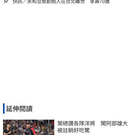
嫌晚！
快訊／永和豆漿創始人在台北離世 享壽70歲
延伸閱讀
葉總讚各隊洋將　聞阿部雄大
被註銷好吃驚