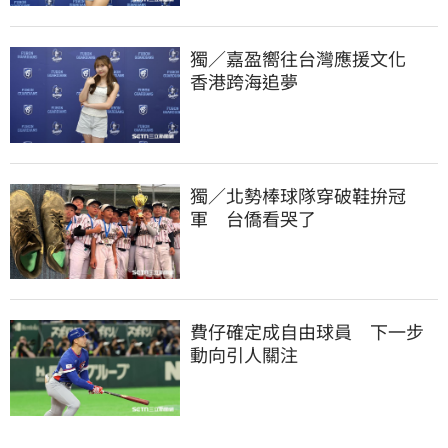
獨／嘉盈嚮往台灣應援文化　
香港跨海追夢
獨／北勢棒球隊穿破鞋拚冠
軍　台僑看哭了
費仔確定成自由球員　下一步
動向引人關注