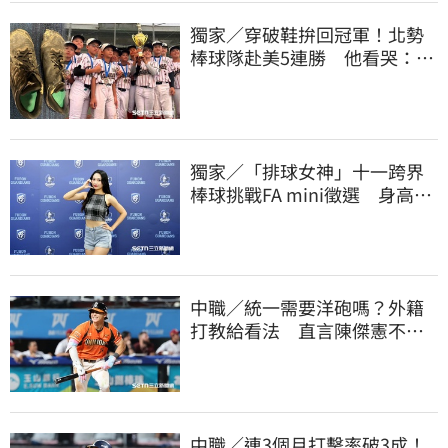
獨家／穿破鞋拚回冠軍！北勢
棒球隊赴美5連勝 他看哭：台
灣囡仔的韌性
獨家／「排球女神」十一跨界
棒球挑戰FA mini徵選 身高
173竟成應援劣勢
中職／統一需要洋砲嗎？外籍
打教給看法 直言陳傑憲不能
天天4安扛全隊
中職／連3個月打擊率破3成！