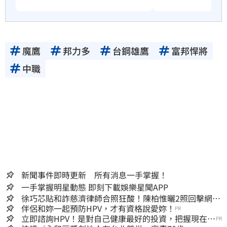
魔鷹
邦力多
台鋼雄鷹
富邦悍將
中職
新聞事件即時更新 所有消息一手掌握！
一手掌握明星動態 即刻下載娛樂星聞APP
徐巧芯貼和詐慈濟律師合照狂酸！陳柏惟曬2照回擊網笑
翻
伴侶和妳一起預防HPV，才有資格說愛妳！
PR
立即諮詢HPV！是對自己健康最好的投資，把握現在不
PR