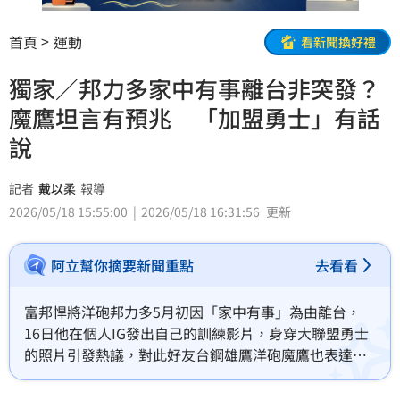
首頁
運動
看新聞換好禮
獨家／邦力多家中有事離台非突發？
魔鷹坦言有預兆 「加盟勇士」有話
說
記者
戴以柔
報導
2026/05/18 15:55:00
2026/05/18 16:31:56
更新
阿立幫你摘要新聞重點
去看看
富邦悍將洋砲邦力多5月初因「家中有事」為由離台，
16日他在個人IG發出自己的訓練影片，身穿大聯盟勇士
的照片引發熱議，對此好友台鋼雄鷹洋砲魔鷹也表達看
法，認為球迷想太多了，直呼自己平時也是會穿著前東
家老虎的訓練服。