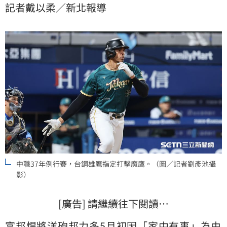
記者戴以柔／新北報導
中職37年例行賽，台鋼雄鷹指定打擊魔鷹。（圖／記者劉彥池攝
影）
[廣告] 請繼續往下閱讀…
富邦悍將
洋砲
邦力多
5月初因「家中有事」為由