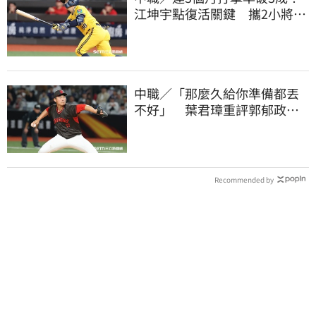
江坤宇點復活關鍵 攜2小將赴
美特訓見成效
中職／「那麼久給你準備都丟
不好」 葉君璋重評郭郁政對
獅表現
Recommended by