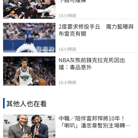
15小時前
2度要求修投手丘　魔力藍曝與
布雷克有關
16小時前
NBA灰熊前鋒克拉克死因出
爐：毒品意外
16小時前
其他人也在看
中職／陪伴富邦悍將10年！
「喇叭」潘忠韋暫別主場轉
播 感性發聲了