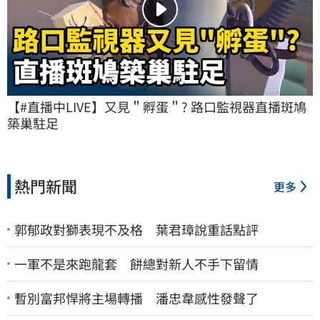
【#直播中LIVE】又見＂孵蛋＂? 路口監視器直播斑鳩
築巢駐足
熱門新聞
更多
郭郁政對獅表現不及格 葉君璋說重話點評
一軍不是來跑龍套 餅總對新人不手下留情
暫別富邦悍將主場轉播 潘忠韋感性發聲了