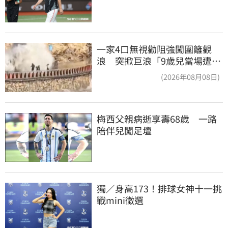
一家4口無視勸阻強闖圍籬觀
浪 突掀巨浪「9歲兒當場遭捲
入海」
(2026年08月08日)
梅西父親病逝享壽68歲　一路
陪伴兒闖足壇
獨／身高173！排球女神十一挑
戰mini徵選