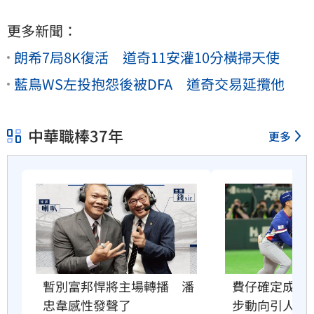
更多新聞：
朗希7局8K復活 道奇11安灌10分橫掃天使
藍鳥WS左投抱怨後被DFA 道奇交易延攬他
中華職棒37年
更多
暫別富邦悍將主場轉播　潘
費仔確定成自
忠韋感性發聲了
步動向引人關