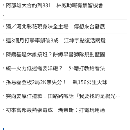
阿部雄大合約到831 林威助曝有續留機會
獨／河北彩花現身味全主場 傳想來台發展
連3個月打擊率飆破3成 江坤宇點復活關鍵
陳鏞基退休誰接班？餅總早替獅隊規劃藍圖
統一火力低迷需要洋砲？ 外籍打教給看法
孫易磊登板2局2K無失分！ 飆156公里火球
突向姜厚任道歉！田路路喊話「我要找的是楊光
友」：當時太衝動
初來富邦最熟張育成 瑪帝斯：打電玩用過