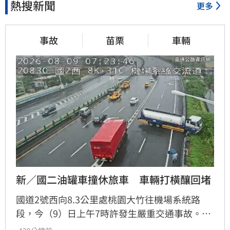
熱搜新聞
更多
事故
苗栗
車輛
新／國二油罐車撞休旅車　車輛打橫釀回堵
國道2號西向8.3公里處桃園大竹往機場系統路
段，今（9）日上午7時許發生嚴重交通事故。一
輛油罐車與休旅車發生碰撞，油罐車隨後打橫撞