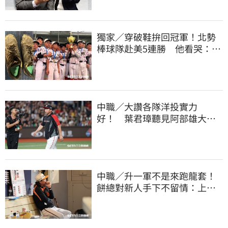
獨家／穿破鞋拚回冠軍！北勢
棒球隊赴美5連勝 他看哭：台
灣囡仔的韌性
中職／大讚各隊洋投實力
好！ 葉君璋聽見阿部雄大被
註銷好吃驚
中職／升一軍不是來跑龍套！
餅總對新人手下不留情：上來
設法把先發擠掉