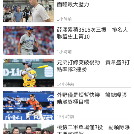
面臨最大壓力
1小時前
薛澤累積3516次三振　排名大
聯盟史上第10
1小時前
兄弟打線突破後勁　黃韋盛3打
點率隊2連勝
14小時前
外野僅是短暫快樂　餅總曝張
皓崴終極目標
15小時前
桃猿二軍單場僅3投　副領隊曝
下週可緩解