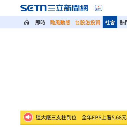
即時
颱風動態
台股怎投資
社會
熱
7年前遭譏傻逼！他逆襲超車中國前首富
女兒一句話 兩老退休生活全變調
03:05
記憶體產能全被大廠包下 驚人漲價潮
北美訂單補爆 聯發科小金雞EPS至27.1
AI和你讀的不同！實測《時代》驚揭1真
這大廠三支柱到位 全年EPS上看5.68元
慈濟買BNT被詐10億！藍昔嗆擋疫苗網