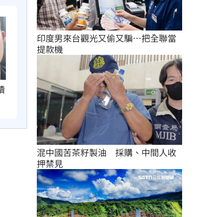
印度男來台觀光又偷又騙…把全聯當
提款機
讀
混中國苦茶籽製油　採購、中間人收
押禁見