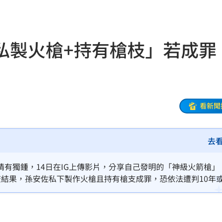
8元
01:30
穩
01:26
私製火槍+持有槍枝」若成
年
01:20
發展
01:13
2歲
01:10
看新聞
光
01:05
去
宿費
01:04
孝順
有獨鍾，14日在IG上傳影片，分享自己發明的「神級火箭槍」
01:02
查結果，孫安佐私下製作火槍且持有槍支成罪，恐依法遭判10年
20元
01:00
驚
00:49