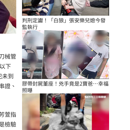
判刑定讞！「白狼」張安樂兒媳今發
監執行
刀械管
以下
犯未到
膠帶封屍董座！兇手竟是2寶爸…幸福
串證、
照曝
芳萱指
是檢驗