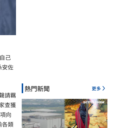
享自己
孫安佐
熱門新聞
更多
聲請羈
家查獲
4項向
輸各類