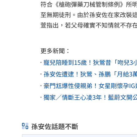
符合《槍砲彈藥刀械管制條例》所明
至無期徒刑。由於孫安佐在家改裝
萱指出，若父母確實不知情就不存
更多新聞：
寵兒陪睡到15歲！狄鶯昔「吻兒
孫安佐遭逮！狄鶯、孫鵬「月給3
豪門尪爆性侵親弟！女星剛懷孕IG
獨家／情斷王心凌3年！藍蔚文開
孫安佐話題不斷