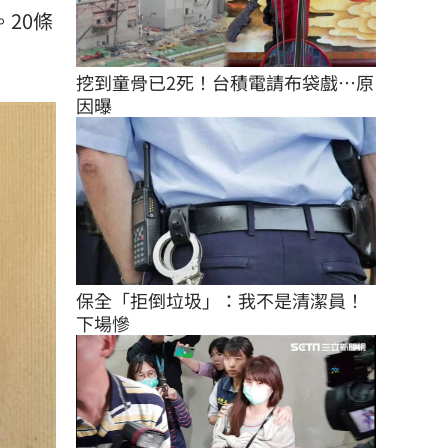
20條
挖到童骨已2死！台積電請布袋戲…原
因曝
保全「拒倒垃圾」：我不是清潔員！
下場慘