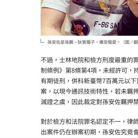
孫安佐是孫鵬、狄鶯獨子，備受寵愛。（圖／翻
不過，士林地院和檢方刑度最重的
制條例》第8條第4項，未經許可，
有期徒刑，併科新臺幣7百萬元以
案，以現今通訊技術特性，若未羈
滅證之虞，因此裁定對孫安佐羈押禁
對於檢方和法院罪名認定不一，律
出案件仍在辦案初期，孫安佐究竟