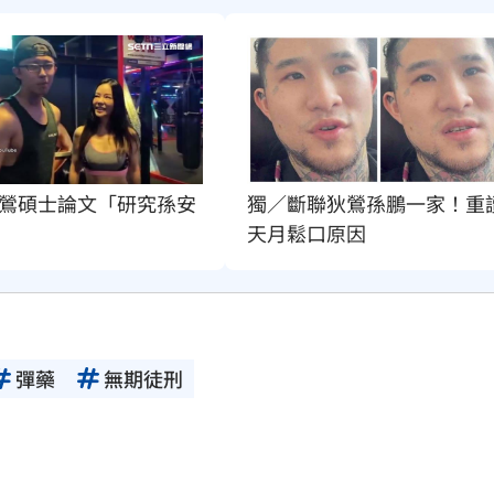
鶯碩士論文「研究孫安
獨／斷聯狄鶯孫鵬一家！重
天月鬆口原因
彈藥
無期徒刑