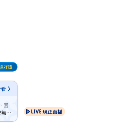
罪
換好禮
看看
，因
現正直播
或無期