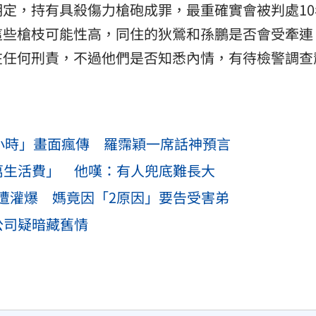
定，持有具殺傷力槍砲成罪，最重確實會被判處10
這些槍枝可能性高，同住的狄鶯和孫鵬是否會受牽連
在任何刑責，不過他們是否知悉內情，有待檢警調查
3小時」畫面瘋傳 羅霈穎一席話神預言
萬生活費」 他嘆：有人兜底難長大
遭灌爆 媽竟因「2原因」要告受害弟
公司疑暗藏舊情