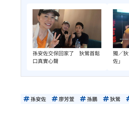
獨／狄
孫安佐交保回家了　狄鶯首鬆
佐」
口真實心聲
孫安佐
廖芳萱
孫鵬
狄鶯