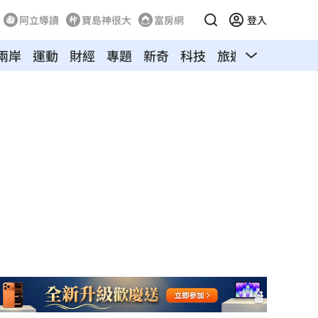
阿立導讀
寶島神很大
富房網
登入
兩岸
運動
財經
專題
新奇
科技
旅遊
汽車
寵物