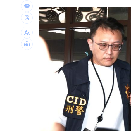
桃園聯隊奪世界青棒亞軍 張善政接機
男駕車至議員服務處嗆開槍 台中警抓
新／Sandisk挫5%！台指期翻紅站回440
台灣彩券開獎直播中
20:31
LIVE三立+24小時直播
15:27
三立iNEWS新聞台線上直播
18:00
理想混蛋號召粉絲跨海追星吃美食！
18: