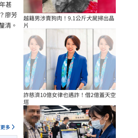
年甚
？廖芳
越籍男涉賣狗肉！9.1公斤犬屍掃出晶
釐清。
片
詐慈濟10億女律也遇詐！借2億蓋天空
塔
更多