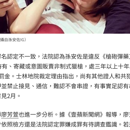
攝自孫安佐IG）
罪名認定不一致，法院認為孫安佐是違反《槍砲彈藥
持有、寄藏或意圖販賣非制式獵槍，處三年以上十年
下罰金。士林地院裁定理由指出，尚有其他證人和共
押並禁止接見、通信，難認不會串證，有事實足認有
見2月。
師
廖芳萱
也進一步分析。據《壹蘋新聞網》報導，廖
會依照檢方還是法院認定罪嫌成罪有待調查鑑識。若