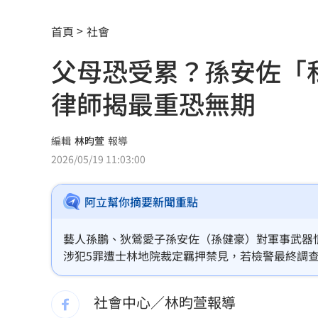
它躋身美禁令受惠者 上半年EPS衝2.5
首頁
社會
高溫重創雞蛋產量 最快要等到9月才回
父母恐受累？孫安佐「
7月營收寫同期次高 聯寶訂單看到2027
律師揭最重恐無期
台股收復44000點大關 2關鍵看AI產業
他見搶案挺身相救遭圍毆亡！嫌犯最小1
編輯
林昀萱
報導
2026/05/19 11:03:00
扣款人數狂增4成 國泰小龍基金布局曝
阿立幫你摘要新聞重點
車是我的、油也是我的 睡車竟被收住
24歲存款破百萬！她公開致富關鍵：超
藝人孫鵬、狄鶯愛子孫安佐（孫健豪）對軍事武器情
涉犯5罪遭士林地院裁定羈押禁見，若檢警最終調
這大廠產能利用率衝90% 目標價上看2
徒刑。
社會中心／林昀萱報導
埃及知名女星涉毒被判死 引發社會震