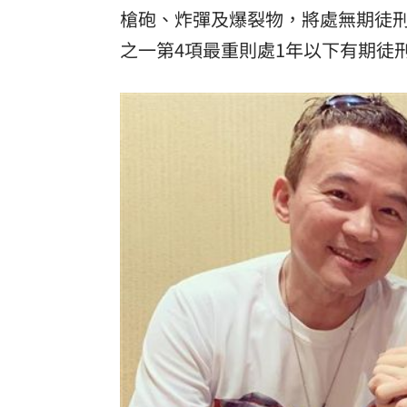
槍砲、炸彈及爆裂物，將處無期徒刑或
之一第4項最重則處1年以下有期徒