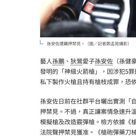
孫安佐遭羈押禁見。（圖／記者鄭孟晃攝影）
藝人
孫鵬
、
狄鶯
愛子
孫安佐
（孫健豪
發明的「神級火箭槍」，因涉犯5
私下製作火槍且持有槍枝成罪，恐依
孫安佐日前在社群平台曬出實測「
押禁見。不過，真正讓案情急速升
模擬槍及改造霰彈槍。檢方依據《
法院聲押禁見獲准。《槍砲彈藥刀