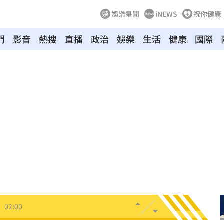
娛樂星聞
iNEWS
祝你健康
門
影音
熱搜
直播
政治
娛樂
生活
健康
國際
03:10
來襲
03:04
2元
02:30
相
02:10
02:00
朝聖
01:35