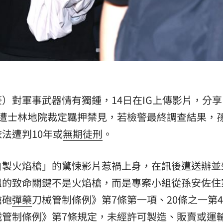
）對軍事武器情有獨鍾，14日在IG上傳影片，分
罪遭士林地院裁定羈押禁見，若檢警最終調查結果，
法遭判10年或
無期徒刑
。
自製火焰槍」的驚悚影片惹禍上身，在訊後遭送辦並
溫的致命關鍵不是火焰槍，而是專案小組從孫安佐住
槍砲
彈藥
刀械管制條例》第7條第一項、20條之一第
械管制條例》第7條規定，未經許可製造、販賣或運