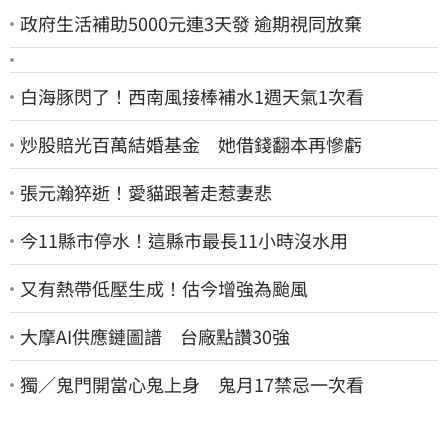
政府生活補助5000元連3天發 逾期視同放棄
白海豚閃了！西南風接棒補水1週天氣1次看
炒股賠光百萬結婚基金 她借錢翻本再慘虧
張元瀚猝逝！愛貓跟著走惹妻悲
今11縣市停水！這縣市最長11小時沒水用
又有熱帶低壓生成！估今增強為颱風
大摩AI供應鏈圖譜 台廠點讚30強
獨／鬼門開當心鬼上身 鬼月17禁忌一次看