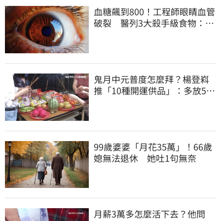
血糖飆到800！工程師眼睛血管
破裂 醫列3大殺手級食物：很
多人天天吃
鬼月中元普度怎麼拜？楊登嵙
推「10種開運供品」：多放5顆
蛋吸財氣
99歲婆婆「月花35萬」！66歲
媳無法退休 她吐1句無奈
月薪3萬多怎麼活下去？他問