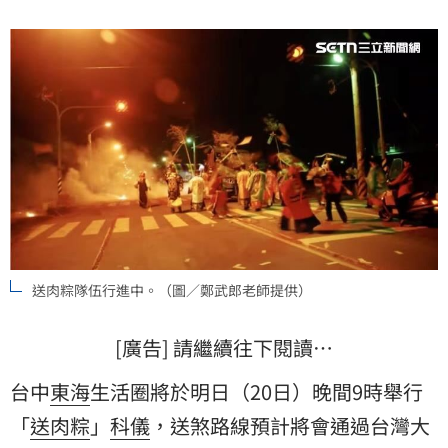
儀式。
送肉粽隊伍行進中。（圖／鄭武郎老師提供）
[廣告] 請繼續往下閱讀…
台中
東海
生活圈將於明日（20日）晚間9時舉行
「
送肉粽
」
科儀
，送煞路線預計將會通過台灣大