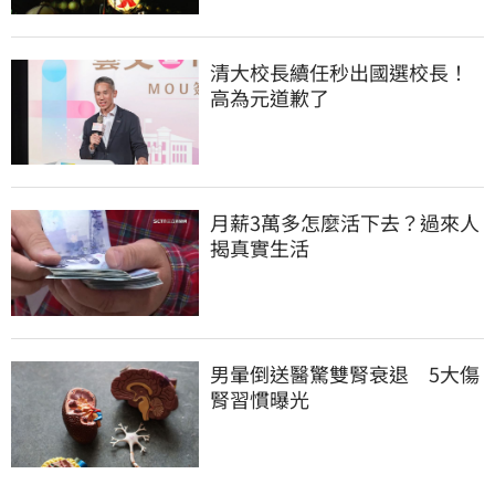
清大校長續任秒出國選校長！
高為元道歉了
月薪3萬多怎麼活下去？過來人
揭真實生活
男暈倒送醫驚雙腎衰退　5大傷
腎習慣曝光