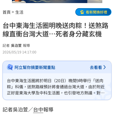
首頁
生活
看新聞換好禮
台中東海生活圈明晚送肉粽！送煞路
線直衝台灣大道…死者身分藏玄機
記者
吳泊萱
報導
2026/05/19 14:17:00
阿立幫你摘要新聞重點
去看看
台中東海生活圈將於明日（20日）晚間9時舉行「送肉
粽」科儀，送煞路線預計將會通過台灣大道，由於附近
正好是東海大學及中科生活圈，也引發地方熱議。對
此，東海里里長林秋蘭表示，因事故地點正好是老人家
及親子活動的公園，本想請當事人家屬辦法事淨一下，
記者吳泊萱／
台中
報導
沒想到當事人是彰化鹿港人，因此決定採取「送肉粽」