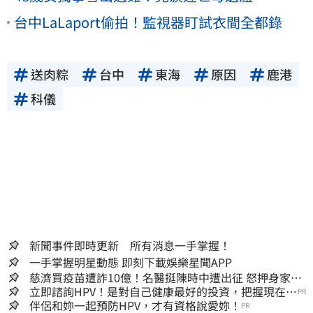
台中LaLaport偷拍！監視器盯試衣間全都錄
送肉粽
台中
東海
原因
鹿港
科儀
新聞事件即時更新 所有消息一手掌握！
一手掌握明星動態 即刻下載娛樂星聞APP
慈濟買疫苗遭詐10億！名醫挺陳時中遭出征 怒押身家嗆
爆藍白粉
立即諮詢HPV！是對自己健康最好的投資，把握現在不
PR
嫌晚！
伴侶和妳一起預防HPV，才有資格說愛妳！
PR