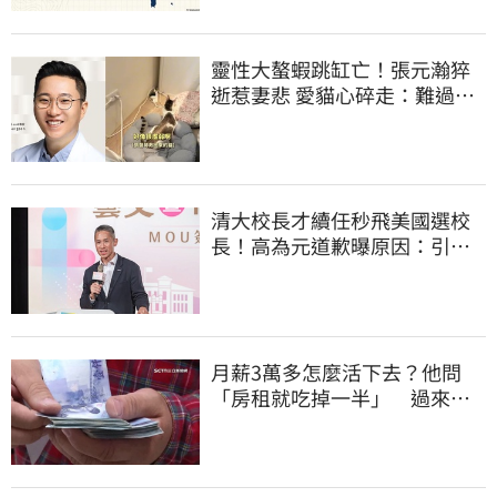
靈性大螯蝦跳缸亡！張元瀚猝
逝惹妻悲 愛貓心碎走：難過不
比我們少
清大校長才續任秒飛美國選校
長！高為元道歉曝原因：引起
我的好奇
月薪3萬多怎麼活下去？他問
「房租就吃掉一半」 過來人
喊：可以活