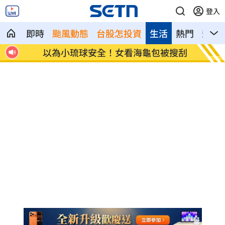
登入
即時
颱風動態
台股怎投資
生活
熱門
影音
跑
以為小琉球安全！女看海龜包被搜刮
李多慧
哭」