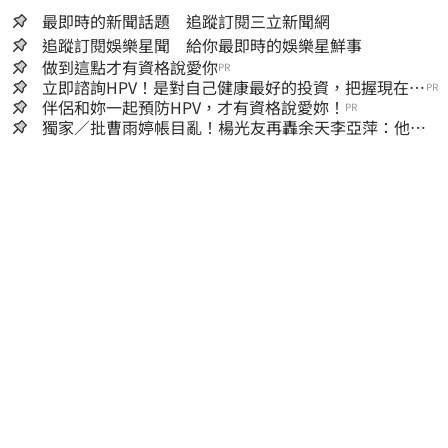
最即時的新聞話題 追蹤訂閱三立新聞網
追蹤訂閱娛樂星聞 給你最即時的娛樂星鮮事
做到這點才有資格說愛你
PR
立即諮詢HPV！是對自己健康最好的投資，把握現在不
PR
嫌晚！
伴侶和妳一起預防HPV，才有資格說愛妳！
PR
獨家／批曹雨婷帳目亂！楊光友再轟余天李亞萍：他們
工會跟演藝圈沒關