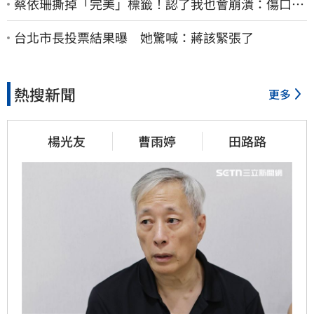
蔡依珊撕掉「完美」標籤！認了我也會崩潰：傷口終
究會癒合
台北市長投票結果曝 她驚喊：蔣該緊張了
熱搜新聞
更多
楊光友
曹雨婷
田路路