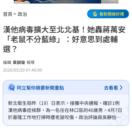
首頁
政治
看新聞換好禮
漢他病毒擴大至北北基！她轟蔣萬安
「老鼠不分藍綠」：好意思到處輔
選？
編輯
黃韻璇
報導
2026/05/20 07:40:00
阿立幫你摘要新聞重點
去看看
新北衛生局昨（19）日表示，接獲中央通報，確診1例
漢他病毒症候群，為一名住在林口區的40歲男，4月7日
於基隆工作地打掃時遭老鼠咬傷。政治評論員吳靜怡就
怒轟，「蔣萬安處理鼠患怠慢失職，漢他病毒延燒擴大
至北北基，還『好意鼠』到處輔選？整天嬉皮笑臉！」