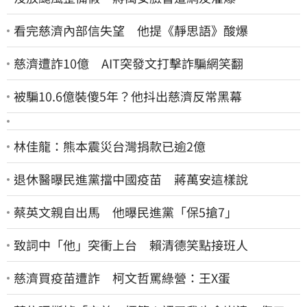
看完慈濟內部信失望 他提《靜思語》酸爆
慈濟遭詐10億 AIT突發文打擊詐騙網笑翻
被騙10.6億裝傻5年？他抖出慈濟反常黑幕
林佳龍：熊本震災台灣捐款已逾2億
退休醫曝民進黨擋中國疫苗 蔣萬安這樣說
蔡英文親自出馬 他曝民進黨「保5搶7」
致詞中「他」突衝上台 賴清德笑點接班人
慈濟買疫苗遭詐 柯文哲罵綠營：王X蛋