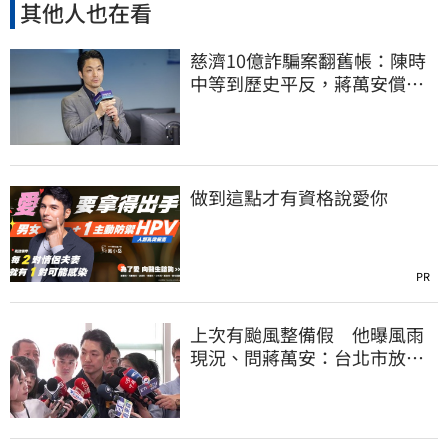
其他人也在看
慈濟10億詐騙案翻舊帳：陳時
中等到歷史平反，蔣萬安償還
2022政治利息
做到這點才有資格說愛你
PR
上次有颱風整備假 他曝風雨
現況、問蔣萬安：台北市放假
標準在哪？