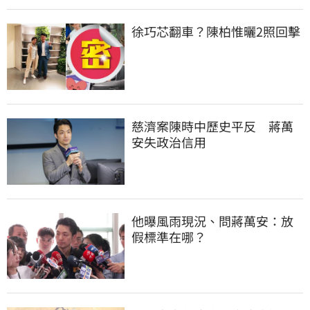
徐巧芯翻車？陳柏惟曬2照回擊
慈濟案陳時中歷史平反　蔣萬
安失政治信用
他曝風雨現況、問蔣萬安：放
假標準在哪？