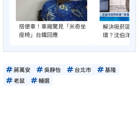
搭便車！車廂驚見「米奇坐
解決吸菸區、
座椅」台鐵回應
環？沈伯洋回
蔣萬安
吳靜怡
台北市
基隆
老鼠
輔選