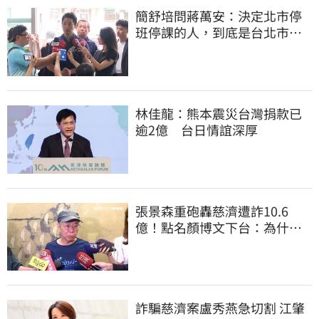
簡舒培問蔣萬安：決定北市停
班停課的人，到底是台北市
長，還是氣象署？
林佳龍：熊本震災台灣捐款已
逾2億 台日情誼深厚
張景森重砲轟慈濟遭詐10.6
億！點名顏博文下台：為什麼
這麼好騙？
詐騙慈濟案盧秀燕急切割 江肇