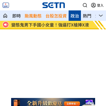
登入
即時
颱風動態
台股怎投資
政治
熱門
影音
大畢
變態鬼男下手國小女童！強逼打X槍捧X液
白海豚
鍵