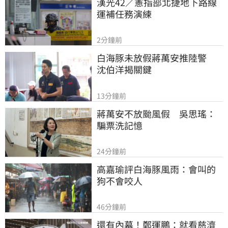
漢光42／憲指部北捷地下路線
運補任務演練
2分鐘前
白海豚未放假蔣萬安推陸警　
沈伯洋揭關鍵
13分鐘前
蔣萬安不放颱風假　吳思瑤：
騙票洗記憶
24分鐘前
高嘉瑜評白海豚風雨：會叫的
狗不會咬人
46分鐘前
還有內幕！鄭運鵬：就看慈濟