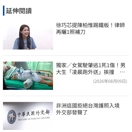
延伸閱讀
徐巧芯提陳柏惟踢鐵板！律師
再曬1照補刀
獨家／女駕駛肇逃1死1傷！男
大生「凌晨跑外送」挨撞 媽
淚：家快瓦解
(2026年08月09日)
非洲這國拒絕台灣護照入境　
外交部發聲了