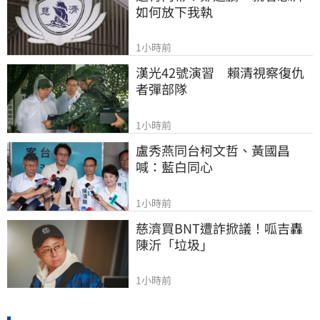
如何放下我執
1小時前
漢光42號演習　賴清視察復仇
者彈部隊
1小時前
盧秀燕同台柯文哲、黃國昌
喊：藍白同心
1小時前
慈濟買BNT遭詐掀議！呱吉轟
陳沂「垃圾」
1小時前