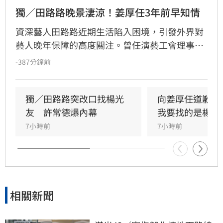
獨／田路路晚景淒涼！姜厚任3年前早知情
資深藝人田路路近期生活陷入困境，引發外界對
藝人晚年保障的高度關注。曾任演藝工會理事長
的姜厚任透露，早在三年前就曾目睹田路路處境
-387分鐘前
艱難，當時在友人的協助下曾提供臨時棲身之
所。姜厚任分析，演藝圈本質上是高風險行業，
工作機會受環境萎縮影響，藝人職涯充滿不確定
獨／田路路突改口找楊光
向姜厚任道歉　
性，即便曾風光一時也難保晚年順遂。他回顧當
友　許常德爆內幕
我要找的是楊光
年將演員工會擴大為演藝工會，旨在為更多影視
7小時前
7小時前
從業人員建立基礎保障，希望透過制度完善讓後
進受惠。然而田路路的現況，仍深刻映照出娛樂
圈光鮮亮麗背後，隱藏著收入不穩定與生存資源
匱乏的殘酷真相，也再次敲響藝人職涯規劃與社
會支援體系的警鐘。
相關新聞