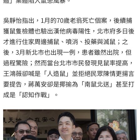
體」集體陷入鼠患風暴。
吳靜怡指出，1月的70歲老翁死亡個案，後續捕
獲鼠隻檢體也驗出漢他病毒陽性，北市府多日後
才進行住家周邊捕鼠、噴消、投藥與滅鼠；之
後，3月新北市也出現一例，患者雖然出院，但
過程驚險；然而當台北市市民發現見鼠率提高，
王鴻薇卻喊是「人造鼠」並拒絕民眾陳情更揚言
要提告，蔣萬安卻是揶揄為「南鼠北送」甚至打
成是「認知作戰」。