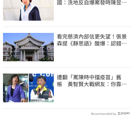
國：洗地反自爆案發時陳昱瑄
與市府關係
看完慈濟內部信更失望！張景
森提《靜思語》酸爆：認錯有
那麼難？
遭翻「罵陳時中擋疫苗」舊
帳 黃智賢大戰網友：你靠我
活下來的
Recommended by