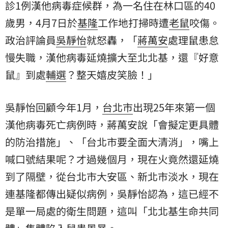
診1例漢他病毒症候群，為一名住在林口區的40
歲男，4月7日於
基隆
工作地打掃時遭
老鼠
咬傷。
政治評論員
吳靜怡
就怒轟，「
蔣萬安
處理鼠患怠
慢失職，漢他病毒延燒擴大至北北基，還『好意
鼠』到處
輔選
？整天嬉皮笑臉！」
吳靜怡回顧今年1月，
台北市
出現25年來第一個
漢他病毒死亡病例時，蔣萬安說「會擬定更具體
的防治措施」、「台北市要全面大清消」，嘴上
喊口號結果呢？才過幾個月，現在火竟然還延燒
到了隔壁，從台北市大安區、新北市淡水，現在
連基隆都傳出疑似病例，吳靜怡認為，這已經不
是單一局處的衛生問題，這叫「北北基生命共同