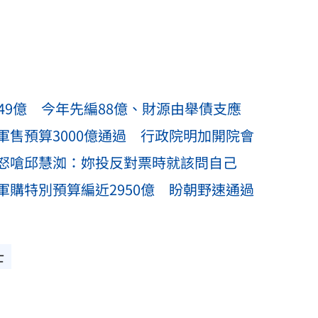
49億 今年先編88億、財源由舉債支應
售預算3000億通過 行政院明加開院會
怒嗆邱慧洳：妳投反對票時就該問自己
購特別預算編近2950億 盼朝野速通過
士