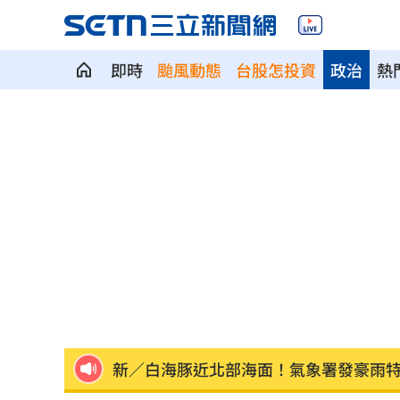
即時
颱風動態
台股怎投資
政治
熱
Fed沒升息股市跌 投信揭下一步布局方
少女在家產子男嬰夭折 裹毛巾藏住處
劍橋最年輕黑人教授閃辭！爆論文抄襲
遊日瘋買恢復衣「穿」越疲勞 2因素助
煮菜遭婆婆罵！尫勸別計較 人妻嘆像
新／白海豚近北部海面！氣象署發豪雨