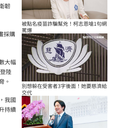
衛韌
被點名疫苗詐騙幫兇！柯志恩嗆1句網
罵爆
畫採購
數大幅
與登陸
脅。
別想躲在受害者3字後面！她要慈濟給
交代
，我國
升持續