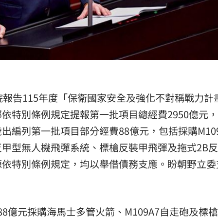
熱潮
10:00
15
院報告115年度「保衛國家安全及強化不對稱戰力計
依特別條例規定提報第一批項目總經費2950億元
出編列第一批項目部分經費88億元，包括採購M109
甲型無人機飛彈系統、標槍反裝甲飛彈及拖式2B
源依特別條例規定，均以舉借債務支應。盼朝野立委
88億元採購海馬士多管火箭、M109A7自走砲及標