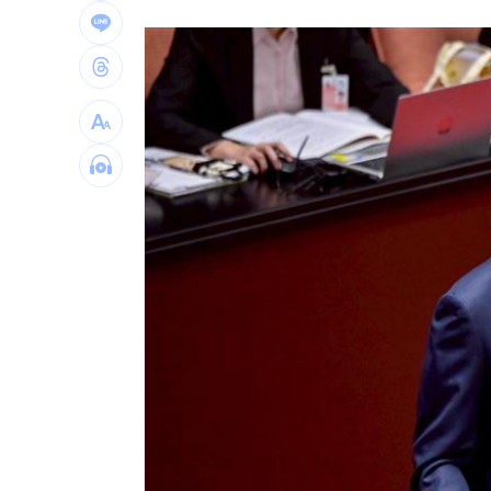
拆監獄家書見「叫別人老婆」人妻氣炸
ETF存到2千萬退休！他因1封信重回職場
社宅包租爆糾紛 房客控業者硬闖屋內
馬斯克蓋地球最大晶圓廠 專家揭3大隱
台灣彩券開獎直播中
20:31
LIVE三立+24小時直播
15:27
三立iNEWS新聞台線上直播
18:00
商場戰國來臨 台中「頂奢大道」逐漸
台彩父親節推新刮刮樂千萬頭獎超「爸
「拍片人的多重宇宙」職涯論壇9/12登