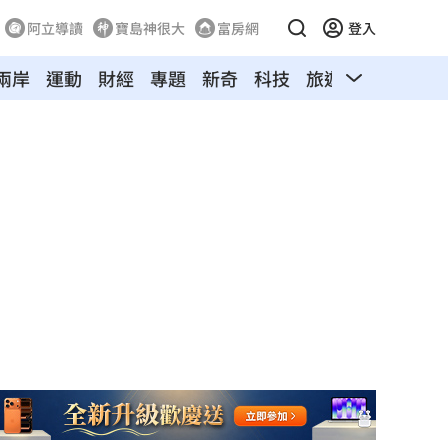
阿立導讀
寶島神很大
富房網
登入
兩岸
運動
財經
專題
新奇
科技
旅遊
汽車
寵物