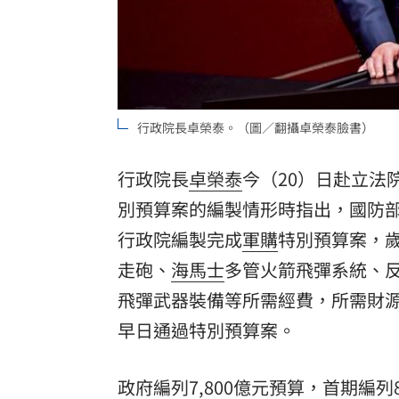
8國球員齊聚高雄 Formosa 7s掀足球
理想混蛋號召粉絲跨海追星吃美食！
18:
行政院長卓榮泰。（圖／翻攝卓榮泰臉書）
行政院長
卓榮泰
今（20）日赴立法
別預算
案的編製情形時指出，國防部
行政院編製完成
軍購
特別預算案，歲
走砲、
海馬士
多管火箭飛彈系統、反
飛彈武器裝備等所需經費，所需財
早日通過特別預算案。
政府編列7,800億元預算，首期編列