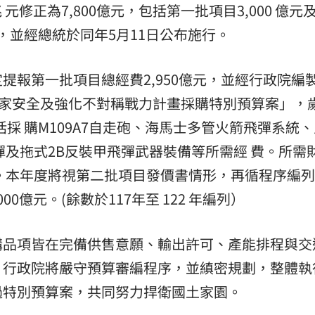
元修正為7,800億元，包括第一批項目3,000 億元
列，並經總統於同年5月11日公布施行。
提報第一批項目總經費2,950億元，並經行政院編
國家安全及強化不對稱戰力計畫採購特別預算案」，
括採 購M109A7自走砲、海馬士多管火箭飛彈系統
彈及拖式2B反裝甲飛彈武器裝備等所需經 費。所需
。本年度將視第二批項目發價書情形，再循程序編
00億元。(餘數於117年至 122 年編列）
購品項皆在完備供售意願、輸出許可、產能排程與交
，行政院將嚴守預算審編程序，並縝密規劃，整體執
過特別預算案，共同努力捍衛國土家園。