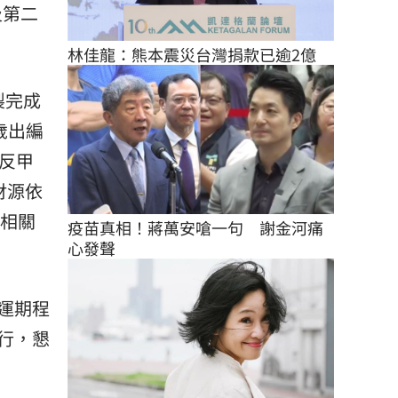
及第二
林佳龍：熊本震災台灣捐款已逾2億
製完成
歲出編
、反甲
財源依
列相關
疫苗真相！蔣萬安嗆一句　謝金河痛
心發聲
運期程
行，懇