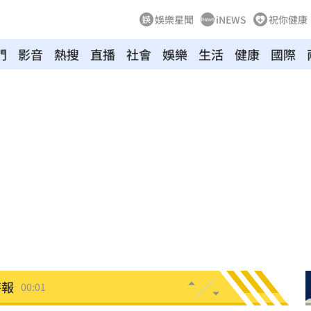
娛樂星聞
iNEWS
祝你健康
門
影音
熱搜
直播
社會
娛樂
生活
健康
國際
向
01:22
多日
01:08
造假
00:18
旺
00:15
台傭
00:12
特報
00:01