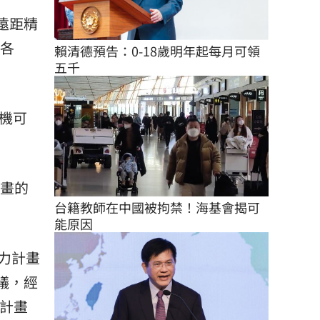
遠距精
島各
賴清德預告：0-18歲明年起每月可領
五千
人機可
計畫的
台籍教師在中國被拘禁！海基會揭可
能原因
力計畫
議，經
力計畫