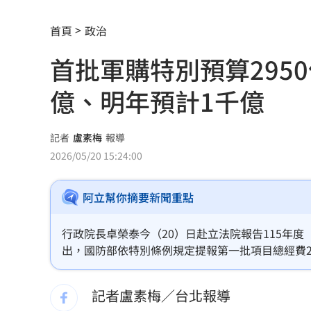
南電Q2財報公布後 目標價調升
00:00
首頁
政治
俄軍空襲烏克蘭首都基輔及周邊 4人喪
首批軍購特別預算295
費仔確定成自由球員 下一步動向引人
億、明年預計1千億
米蘭達離婚奧蘭多布魯13年！罕談前夫
美制裁杜拜加密幣交所！控助伊朗革命
記者
盧素梅
報導
2026/05/20 15:24:00
美就業數據爆冷 這信號Fed升息警報降
阿立幫你摘要新聞重點
梅西父親病逝享壽68歲 一路陪伴兒闖
5登山客2025年雪崩失蹤 尼泊爾尋獲遺
行政院長卓榮泰今（20）日赴立法院報告115年
出，國防部依特別條例規定提報第一批項目總經費2
喝錯傷身！營養師整理喝咖啡「7大守則
目部分經費88億元，包括採購M109A7自走砲
式2B反裝甲飛彈武器裝備等所需經費，所需財源
記者盧素梅／台北報導
美：東南亞詐騙園區多由中國背景組織