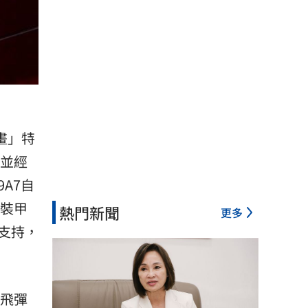
畫」
特
，並經
A7自
反裝甲
熱門新聞
更多
支持，
槍飛彈