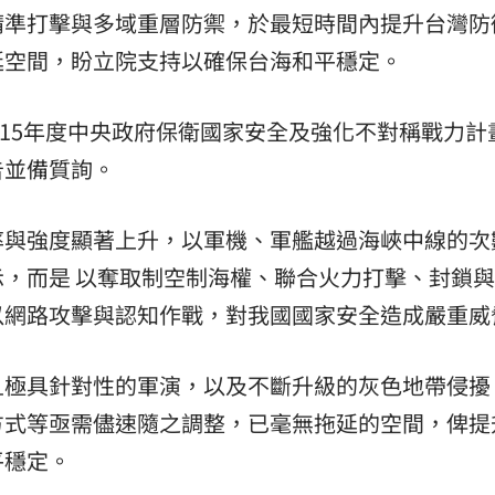
精準打擊與多域重層防禦，於最短時間內提升台灣防
延空間，盼立院支持以確保台海和平穩定。
115年度中央政府保衛國家安全及強化不對稱戰力計
告並備質詢。
率與強度顯著上升，以軍機、軍艦越過海峽中線的次
，而是 以奪取制空制海權、聯合火力打擊、封鎖
以網路攻擊與認知作戰，對我國國家安全造成嚴重威
且極具針對性的軍演，以及不斷升級的灰色地帶侵擾
方式等亟需儘速隨之調整，已毫無拖延的空間，俾提
平穩定。