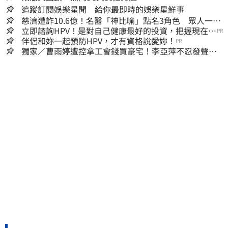
追蹤訂閱娛樂星聞 給你最即時的娛樂星鮮事
慈濟遭詐10.6億！名醫「神比喻」點名3角色 眾人一看
秒懂讚：好傳神
立即諮詢HPV！是對自己健康最好的投資，把握現在不
PR
嫌晚！
伴侶和妳一起預防HPV，才有資格說愛妳！
PR
獨家／曹雨婷遭控拿工會錢買豪宅！李亞萍不忍發聲：
余天管工會都貼錢