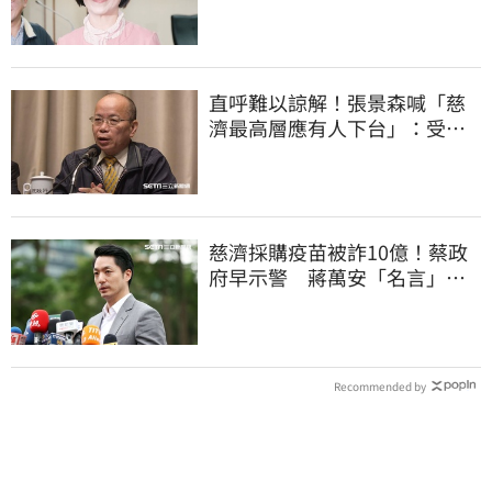
你思考一下
直呼難以諒解！張景森喊「慈
濟最高層應有人下台」：受害
者是捐款的大眾
慈濟採購疫苗被詐10億！蔡政
府早示警 蔣萬安「名言」翻
車被酸爆
Recommended by