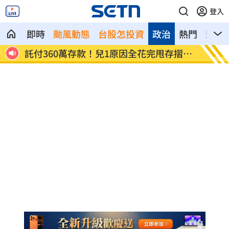
登入
即時
颱風動態
台股怎投資
政治
熱門
影音
張淑
託付360萬存款！兒1原因全花完甩存摺嗆
國一生
母
明