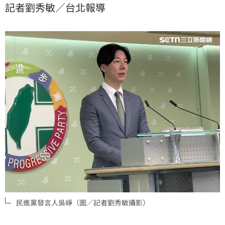
記者劉秀敏／台北報導
台灣人民選出自己的總統、組成自己的政府、台灣有自
己的主權，是一個主權獨立的國家。這一點，無論國台
辦說什麼都不會改變。
民進黨發言人吳崢（圖／記者劉秀敏攝影）