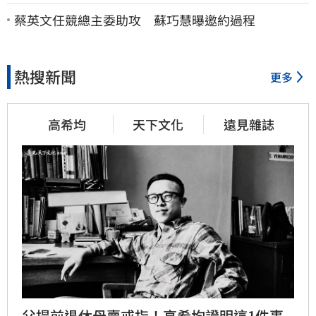
曝：檢警上門才知被騙
蔡英文任競總主委助攻 蘇巧慧曝邀約過程
熱搜新聞
更多
高希均
天下文化
遠見雜誌
父提前退休母賣戒指！高希均證明這1件事