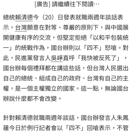
[廣告] 請繼續往下閱讀…
總統
賴清德
今（20）日發表就職兩週年談話表
示，
台灣
願意在對等、尊嚴的原則下，與中國展
開健康有序的交流，但堅定拒絕「以和平包裝統
一」的統戰作為，國台辦則以「四不」怒嗆。對
此，民進黨發言人
吳崢
直呼「我快被反死了」，
國台辦每個禮拜都在講這些話，但台灣人民選出
自己的總統、組成自己的政府、台灣有自己的主
權，是一個主權獨立的國家。這一點，無論國台
辦說什麼都不會改變。
針對賴清德就職兩週年談話，國台辦發言人
朱鳳
蓮
今日於例行記者會以「四不」回嗆表示，不管