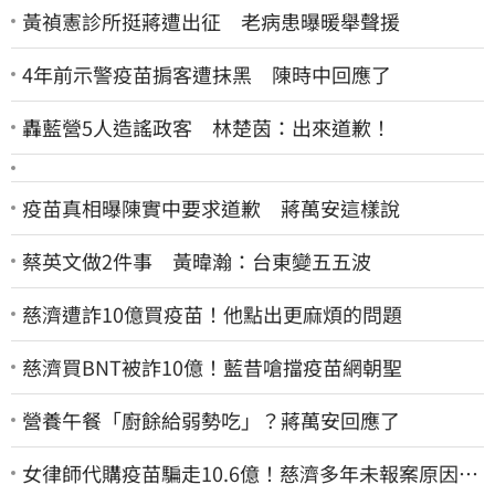
黃禎憲診所挺蔣遭出征 老病患曝暖舉聲援
4年前示警疫苗掮客遭抹黑 陳時中回應了
轟藍營5人造謠政客 林楚茵：出來道歉！
疫苗真相曝陳實中要求道歉 蔣萬安這樣說
蔡英文做2件事 黃暐瀚：台東變五五波
慈濟遭詐10億買疫苗！他點出更麻煩的問題
慈濟買BNT被詐10億！藍昔嗆擋疫苗網朝聖
營養午餐「廚餘給弱勢吃」？蔣萬安回應了
女律師代購疫苗騙走10.6億！慈濟多年未報案原因