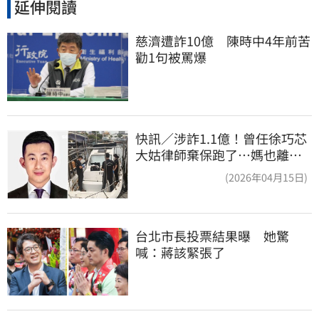
延伸閱讀
慈濟遭詐10億　陳時中4年前苦
勸1句被罵爆
快訊／涉詐1.1億！曾任徐巧芯
大姑律師棄保跑了…媽也離
境 桃檢發通緝
(2026年04月15日)
台北市長投票結果曝　她驚
喊：蔣該緊張了