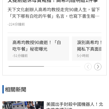
天下文化創辦人高希均教授走完90歲人生，留下
「天下哪有白吃的午餐」名言，也寫下書生報國
傳奇。13歲躲戰亂來台，一家七口擠在南港三坪
-224分鐘前
眷村；母親賣掉最後一枚戒指買收音機讓他學英
文，父親更提前退休，替他買下赴美「單程機
票」留學，改變一生。
高希均教授90歲逝！「白
淚別高希均！沈
吃午餐」秘密曝光
揭私下真面目
-51分鐘前
5小時前
相關新聞
美國出手封殺中國機器人！北