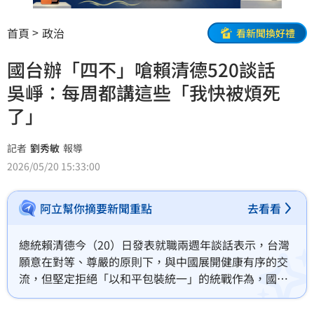
首頁
政治
看新聞換好禮
國台辦「四不」嗆賴清德520談話
吳崢：每周都講這些「我快被煩死
了」
記者
劉秀敏
報導
2026/05/20 15:33:00
阿立幫你摘要新聞重點
去看看
總統賴清德今（20）日發表就職兩週年談話表示，台灣
願意在對等、尊嚴的原則下，與中國展開健康有序的交
流，但堅定拒絕「以和平包裝統一」的統戰作為，國台
辦則以「四不」怒嗆。對此，民進黨發言人吳崢直呼
「我快被反死了」，國台辦每個禮拜都在講這些話，但