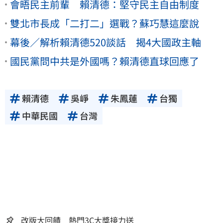
會晤民主前輩 賴清德：堅守民主自由制度
雙北市長成「二打二」選戰？蘇巧慧這麼說
幕後／解析賴清德520談話 揭4大國政主軸
國民黨問中共是外國嗎？賴清德直球回應了
賴清德
吳崢
朱鳳蓮
台獨
中華民國
台灣
改版大回饋 熱門3C大獎接力送