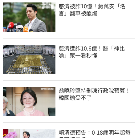
慈濟被詐10億！蔣萬安「名
言」翻車被酸爆
慈濟遭詐10.6億！醫「神比
喻」眾一看秒懂
翁曉玲堅持刪凍行政院預算！
韓國瑜受不了
賴清德預告：0-18歲明年起每