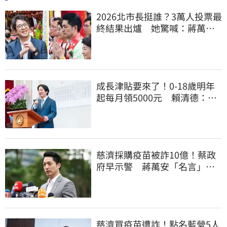
2026北市長挺誰？3萬人投票最
終結果出爐 她驚喊：蔣萬安
真該緊張了
成長津貼要來了！0-18歲明年
起每月領5000元 賴清德：此
時不生更待何時
慈濟採購疫苗被詐10億！蔡政
府早示警 蔣萬安「名言」翻
車被酸爆
慈濟買疫苗遭詐！點名藍營5人