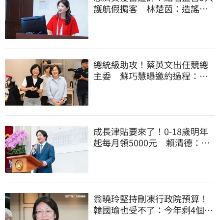
護航假掮客 林楚茵：造謠政
客出來道歉
總統級助攻！蔡英文出任競總
主委 蘇巧慧曝邀約過程：她
一口答應
成長津貼要來了！0-18歲明年
起每月領5000元 賴清德：此
時不生更待何時
翁曉玲堅持刪凍行政院預算！
韓國瑜也受不了：今年剩4個月