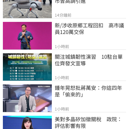
市曾高調引進
14分鐘前
新/涉收原鄉工程回扣　高市議
員120萬交保
1小時前
關注城鎮韌性演習　10駐台單
位齊發文宣導
1小時前
鍾年晃怒批蔣萬安：你這四年
是「偷來的」
1小時前
美對多晶矽加徵關稅　政院：
評估影響有限