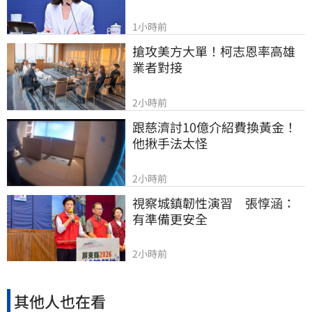
1小時前
搶攻美方大單！柯志恩率高雄
業者對接
2小時前
跟慈濟討10億介紹費換黃金！
他揪手法太怪
2小時前
視察城鎮韌性演習　張惇涵：
有準備更安全
2小時前
其他人也在看