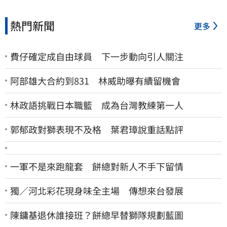
熱門新聞
更多
費仔確定成自由球員 下一步動向引人關注
阿部雄大合約到831 林威助曝有續留機會
林政語挑戰日本職籃 成為台灣教練第一人
郭郁政對獅表現不及格 葉君璋說重話點評
一軍不是來跑龍套 餅總對新人不手下留情
獨／河北彩花現身味全主場 傳想來台發展
陳鏞基退休誰接班？餅總早替獅隊規劃藍圖