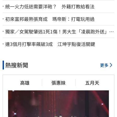
統一火力低迷需要洋砲？ 外籍打教給看法
初來富邦最熟張育成 瑪帝斯：打電玩用過
獨家／女駕駛肇逃1死1傷！男大生「凌晨跑外送」挨
撞 媽淚：家快瓦解
連3個月打擊率飆破3成 江坤宇點復活關鍵
熱搜新聞
更多
高雄
張惠妹
五月天