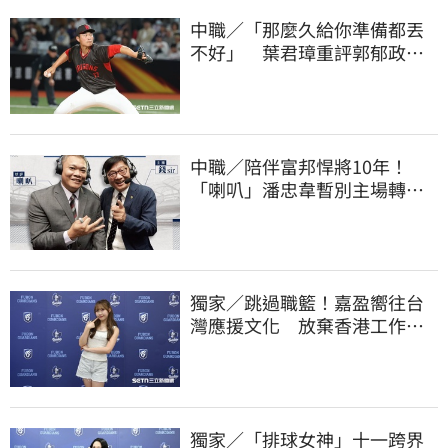
中職／「那麼久給你準備都丟
不好」 葉君璋重評郭郁政對
獅表現
中職／陪伴富邦悍將10年！
「喇叭」潘忠韋暫別主場轉
播 感性發聲了
獨家／跳過職籃！嘉盈嚮往台
灣應援文化 放棄香港工作跨
海徵選mini追夢
獨家／「排球女神」十一跨界