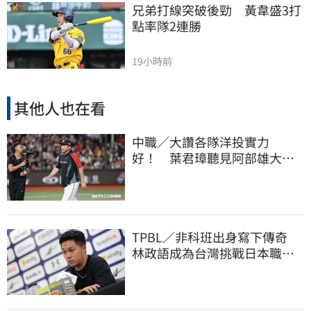
兄弟打線突破後勁　黃韋盛3打
點率隊2連勝
19小時前
其他人也在看
中職／大讚各隊洋投實力
好！ 葉君璋聽見阿部雄大被
註銷好吃驚
TPBL／非科班出身寫下傳奇
林政語成為台灣挑戰日本職籃
教練第一人