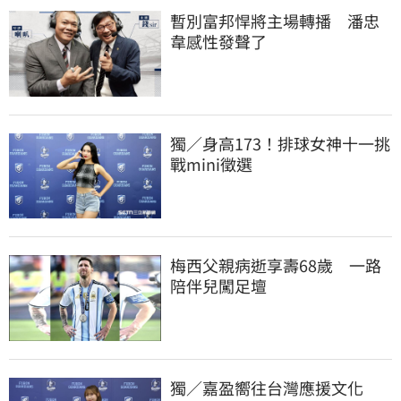
暫別富邦悍將主場轉播　潘忠
韋感性發聲了
獨／身高173！排球女神十一挑
戰mini徵選
梅西父親病逝享壽68歲　一路
陪伴兒闖足壇
獨／嘉盈嚮往台灣應援文化　