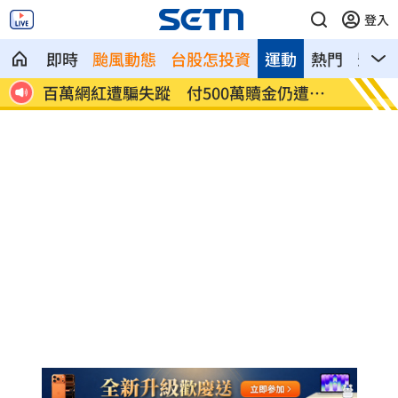
登入
即時
颱風動態
台股怎投資
運動
熱門
影音
萬贖金仍遭撕
KISS OF LIFE NATTY放話：今晚舞台非常
辣