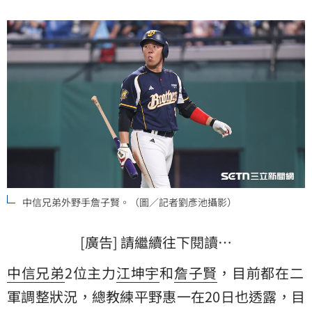
中信兄弟外野手詹子賢。（圖／記者劉彥池攝影）
[廣告] 請繼續往下閱讀…
中信兄弟
2位主力
江坤宇
和
詹子賢
，目前都在二
軍調整狀況，總教練平野惠一在20日也透露，目