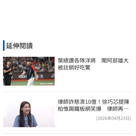
延伸閱讀
葉總讚各隊洋將　聞阿部雄大
被註銷好吃驚
律師詐慈濟10億！徐巧芯提陳
柏惟踢鐵板網笑爆 律師再曬1
照補刀
(2026年04月23日)