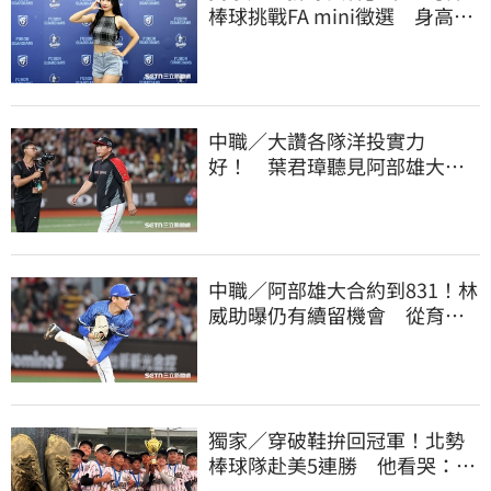
棒球挑戰FA mini徵選 身高
173竟成應援劣勢
中職／大讚各隊洋投實力
好！ 葉君璋聽見阿部雄大被
註銷好吃驚
中職／阿部雄大合約到831！林
威助曝仍有續留機會 從育成
上一軍獲肯定
獨家／穿破鞋拚回冠軍！北勢
棒球隊赴美5連勝 他看哭：台
灣囡仔的韌性