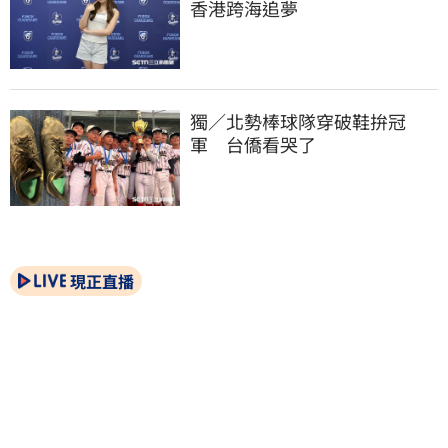
香港跨海追夢
獨／北勢棒球隊穿破鞋拚冠
軍　台僑看哭了
現正直播