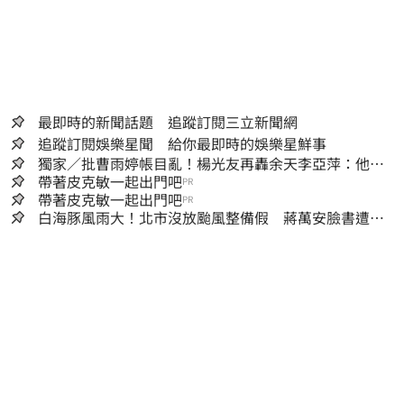
最即時的新聞話題 追蹤訂閱三立新聞網
追蹤訂閱娛樂星聞 給你最即時的娛樂星鮮事
獨家／批曹雨婷帳目亂！楊光友再轟余天李亞萍：他們
工會跟演藝圈沒關
帶著皮克敏一起出門吧
PR
帶著皮克敏一起出門吧
PR
白海豚風雨大！北市沒放颱風整備假 蔣萬安臉書遭網
友灌爆：標準在哪？