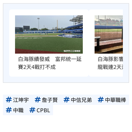
白海豚續發威　富邦統一延
白海豚影響北
賽2天4戰打不成
龍戰連2天延
江坤宇
詹子賢
中信兄弟
中華職棒
中職
CPBL