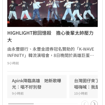
HIGHLIGHT掀回憶殺　擔心後輩太帥壓力
大
由永豐銀行、永豐金證券冠名贊助的「K-WAVE 
INFINITY」韓流演唱會，8日晚間於高雄巨蛋熱
力開唱，集結NEWBEAT、FLARE U、CRAVITY、
9小時前
Apink及HIGHLIGHT五組人氣韓星，從新生代團
體到韓流經典代表接力登台，滿場粉絲高舉手燈
熱情應援，尖叫與歡呼聲一路未停，最後由
Apink降臨高雄　她新歌曝
台灣囡仔來了　
HIGHLIGHT壓軸接管舞台，將現場氣氛推向最高
光：唱不好別發
唱嗨喊：我是誰
潮。
9小時前
10小時前