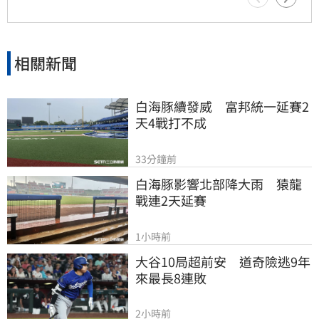
相關新聞
白海豚續發威　富邦統一延賽2
天4戰打不成
33分鐘前
白海豚影響北部降大雨　猿龍
戰連2天延賽
1小時前
大谷10局超前安　道奇險逃9年
來最長8連敗
2小時前