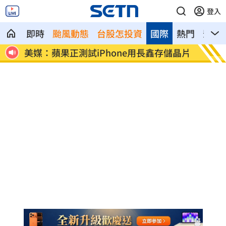
登入
即時
颱風動態
台股怎投資
國際
熱門
影音
看
美媒：蘋果正測試iPhone用長鑫存儲晶片
不滿學