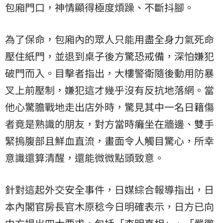
包廂門口，神情顯得極度煩躁、不斷抖腳。
為了保命，包廂內的眾人只能用盡全身力氣死命
壓住紙門，並退到桌子後方驚恐戒備，深怕嫌犯
破門而入。目擊者指出，大樓警衛隨後動用防暴
叉上前壓制，嫌犯這才幾乎沒有反抗地落網。當
他心驚膽戰地走出店外時，驚見其中一名日籍傷
者竟是熟識的朋友，對方當時癱坐在牆邊、雙手
緊摀腹部且鮮血直流，畫面令人觸目驚心，所幸
意識還算清醒，還能微微點頭致意。
針對這起外交安全事件，日媒綜合報導指出，日
本內閣官房長官木原稔今日明確表示，日方已向