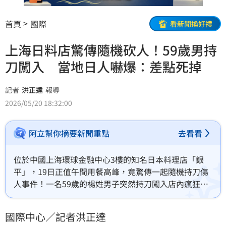
首頁
國際
看新聞換好禮
上海日料店驚傳隨機砍人！59歲男持
刀闖入 當地日人嚇爆：差點死掉
記者
洪正達
報導
2026/05/20 18:32:00
阿立幫你摘要新聞重點
去看看
位於中國上海環球金融中心3樓的知名日本料理店「銀
平」，19日正值午間用餐高峰，竟驚傳一起隨機持刀傷
人事件！一名59歲的楊姓男子突然持刀闖入店內瘋狂砍
殺，導致現場2名日本籍男子及1名中國籍女子受傷流
血。日本內閣官房長官木原稔今（20）日對此強調，已
國際中心／記者洪正達
向中方強烈要求查明真相，並防範類似事件再度發生。