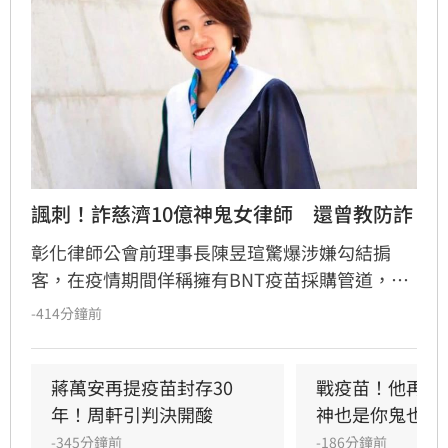
諷刺！詐慈濟10億神鬼女律師　還曾教防詐
彰化律師公會前理事長陳昱瑄驚爆涉嫌勾結掮
客，在疫情期間佯稱擁有BNT疫苗採購管道，詐
騙慈濟基金會高達3000萬美元（約新台幣10.6億
-414分鐘前
元）佣金，並將贓款購買百公斤黃金洗錢。案情
曝光後，網友翻出她曾受邀出席司改會防詐特
展，在台上大言不慚嘲諷詐騙受害者「愚痴、無
蔣萬安再提疫苗封存30
戰疫苗！他再批
知」，對比其惡行顯得極度諷刺。陳昱瑄無視政
年！周軒引判決開酸
神也是你鬼也是
府當時多次警告，利用法律專業設局詐財，行徑
-345分鐘前
-186分鐘前