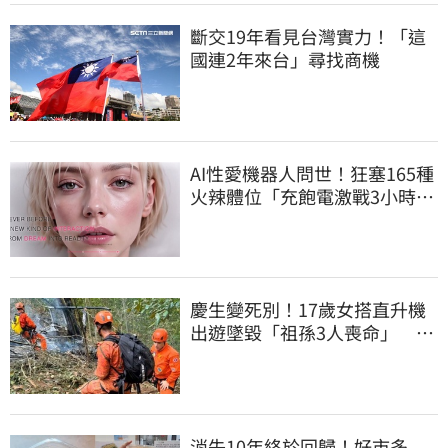
斷交19年看見台灣實力！「這
國連2年來台」尋找商機
AI性愛機器人問世！狂塞165種
火辣體位「充飽電激戰3小時」
售價曝
慶生變死別！17歲女搭直升機
出遊墜毀「祖孫3人喪命」 家
屬看新聞才知
消失10年終於回歸！好市多