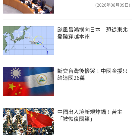
爆：標準在哪？
(2026年08月09日)
颱風昌鴻撲向日本　恐從東北
登陸穿越本州
斷交台灣後慘哭！中國金援只
給這國26萬
中國出入境新規炸鍋！苦主
「被恢復國籍」