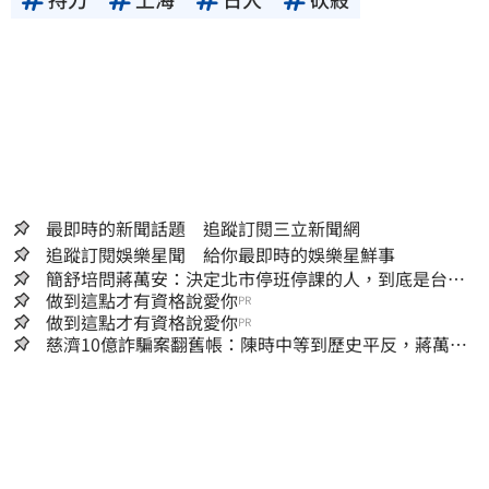
最即時的新聞話題 追蹤訂閱三立新聞網
追蹤訂閱娛樂星聞 給你最即時的娛樂星鮮事
簡舒培問蔣萬安：決定北市停班停課的人，到底是台北
市長，還是氣象署？
做到這點才有資格說愛你
PR
做到這點才有資格說愛你
PR
慈濟10億詐騙案翻舊帳：陳時中等到歷史平反，蔣萬安
償還2022政治利息