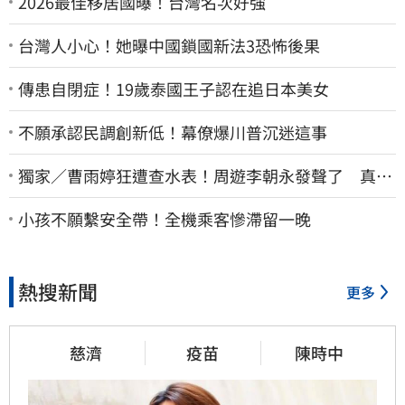
2026最佳移居國曝！台灣名次好強
台灣人小心！她曝中國鎖國新法3恐怖後果
傳患自閉症！19歲泰國王子認在追日本美女
不願承認民調創新低！幕僚爆川普沉迷這事
獨家／曹雨婷狂遭查水表！周遊李朝永發聲了 真實
看法曝光
小孩不願繫安全帶！全機乘客慘滯留一晚
熱搜新聞
更多
慈濟
疫苗
陳時中