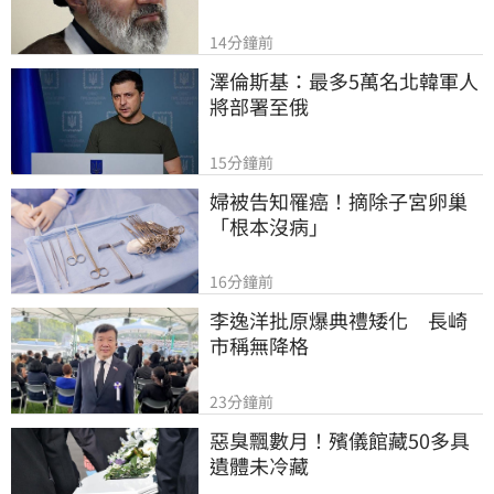
14分鐘前
澤倫斯基：最多5萬名北韓軍人
將部署至俄
15分鐘前
婦被告知罹癌！摘除子宮卵巢
「根本沒病」
16分鐘前
李逸洋批原爆典禮矮化　長崎
市稱無降格
23分鐘前
惡臭飄數月！殯儀館藏50多具
遺體未冷藏