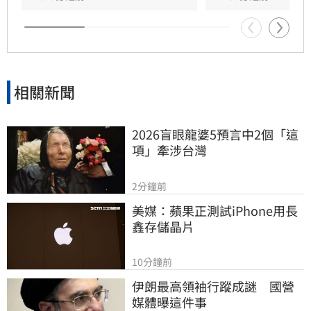
引發全台網友齊聲撻伐。目前台中地檢署已依法
提起公訴，案件正由法院嚴審中，這位「黑心律
師」的雙面人行徑也成為社會討論焦點。
相關新聞
2026盲眼龍婆5預言中2個「這
項」牽涉台灣
2分鐘前
美媒：蘋果正測試iPhone用長
鑫存儲晶片
10分鐘前
伊朗最高領袖行蹤成謎　國營
媒體曝這件事