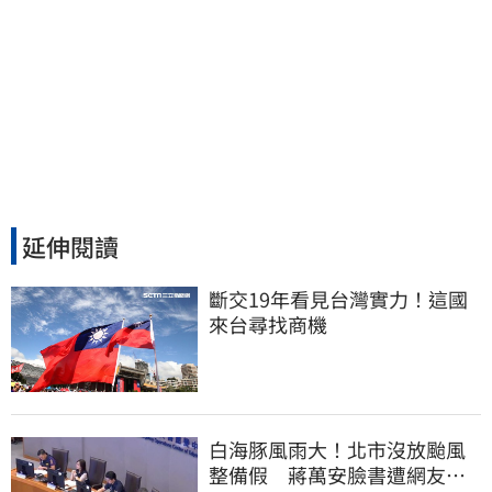
延伸閱讀
斷交19年看見台灣實力！這國
來台尋找商機
白海豚風雨大！北市沒放颱風
整備假 蔣萬安臉書遭網友灌