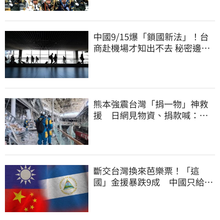
中國9/15爆「鎖國新法」！台
商赴機場才知出不去 秘密邊控
合法化
熊本強震台灣「捐一物」神救
援 日網見物資、捐款喊：給
台灣統治算了
斷交台灣換來芭樂票！「這
國」金援暴跌9成 中國只給26
萬