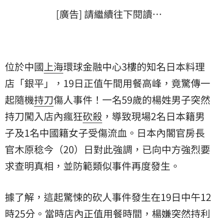
[廣告] 請繼續往下閱讀…
位於中國
上海
環球金融中心3樓的知名日本料理
店「銀平」，19日正值午間用餐高峰，竟驚傳一
起隨機
持刀
傷人事件！一名59歲的楊姓男子突然
持刀闖入店內瘋狂
砍殺
，導致現場2名日本籍男
子及1名中國籍女子受傷流血。日本內閣官房長
官木原稔今（20）日對此強調，已向中方強烈要
求查明真相，並防範類似事件再度發生。
據了解，這起驚悚的砍人事件發生在19日中午12
時25分。當時店內正值用餐時間，楊嫌突然持利