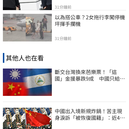
31分鐘前
以為搭公車？2女拖行李闖停機
坪揮手攔機
31分鐘前
其他人也在看
斷交台灣換來芭樂票！「這
國」金援暴跌9成 中國只給26
萬
中國出入境新規炸鍋！苦主現
身淚訴「被恢復國籍」：近4億
資產權停擺