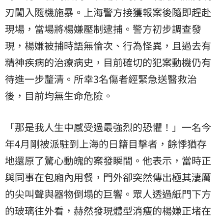
刃闖入隨機施暴。上海警方接獲報案後隨即趕赴
現場，當場將楊嫌壓制逮捕。警方初步調查發
現，楊嫌被捕時語無倫次、行為怪異，且過去有
精神疾病的治療病史，目前確切的犯案動機仍有
待進一步釐清。所幸3名傷者經緊急送醫救治
後，目前均無生命危險。
「那是我人生中感受過最強烈的恐懼！」一名今
年4月剛被派駐到上海的日籍目擊者，餘悸猶存
地還原了驚心動魄的案發瞬間。他表示，當時正
與同事在包廂內用餐，門外卻突然傳出極其淒厲
的尖叫聲與器物倒塌的巨響。眾人透過紙門下方
的玻璃往外看，赫然發現體型消瘦的楊嫌正堵在