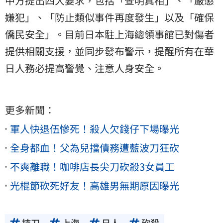
中方提出四大要求，包括「查明真相」、「嚴懲
嫌犯」、「防止類似事件再度發生」以及「確保
僑民安全」。目前日本駐上海總領事館已對傷者
提供相關支援，並同步發布警示，提醒所有在華
日人
務必提高警覺、注意人身安全。
更多新聞：
軍人快退伍慘死！殺人欠錢仔下場曝光
全身都血！父為兒擋債務遭藍波刀狂砍
不爽離職！咖啡店長尖刀砍殺3女員工
光棍節砍死好友！高雄男無期原因曝光
持刀
上海
日人
砍殺