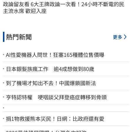
政論留友看 6大王牌政論一次看！24小時不斷電的民
主流水席 歡迎入座
熱門新聞
更多
AI性愛機器人問世！狂塞165種體位售價曝
日本銀髮族瘋工作 逾4成想做到80歲
到了機場才知出不去！中國爆鎖國新法
亨特認特權 哽咽談父拜登癌症轉移到骨頭
捐1物救援熊本災民！日網：比政府還有愛