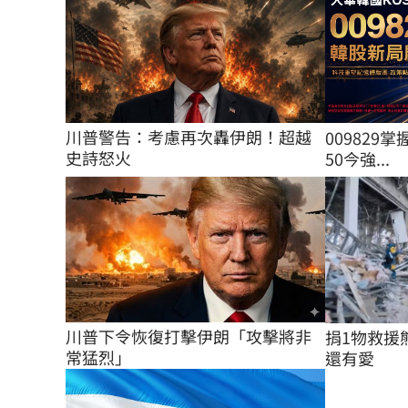
川普警告：考慮再次轟伊朗！超越
009829掌
史詩怒火
50今強...
川普下令恢復打擊伊朗「攻擊將非
捐1物救援
常猛烈」
還有愛