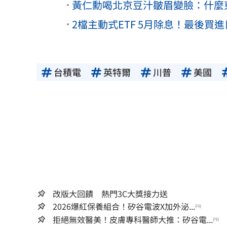
黃仁勳喝北京豆汁皺眉變臉：什麼
2檔主動式ETF 5月除息！最後買進
台積電
英特爾
川普
美國
改版大回饋 熱門3C大獎接力送
2026爆紅保養組合！矽谷電波X加外泌...
PR
拒絕無效醫美！皮膚專科醫師大推：矽谷電...
PR