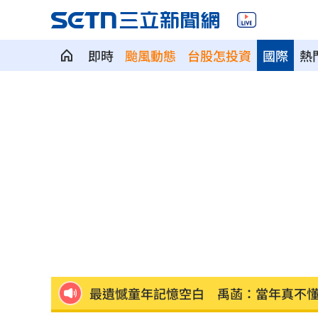
即時
颱風動態
台股怎投資
國際
熱
長尾獼猴失控狂襲居民！官方追查異常
伊波拉失控！專家憂病毒恐已突變
00:23
飲料空盒找嘸地方丟 騎車咬著遭攔查
63歲章小蕙吐露心聲：後悔當年嫁給鍾
白海豚颱風擺盪逼近！雨到「這時」才
最遺憾童年記憶空白 禹菡：當年真不
每股配12.8元的它 Ｑ2營收曝光
00:00