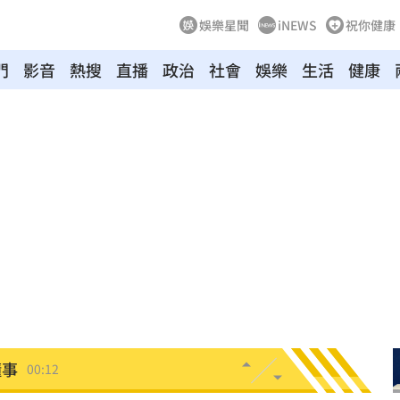
娛樂星聞
iNEWS
祝你健康
門
影音
熱搜
直播
政治
社會
娛樂
生活
健康
原因
00:26
槓警
00:23
鎮濤
00:22
趨緩
00:19
懂事
00:12