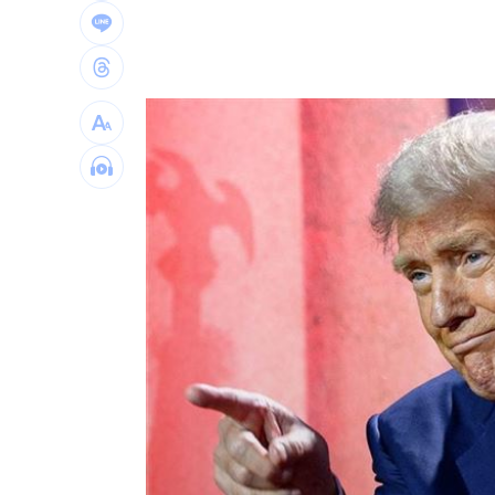
橘貓「阿咪」離家百天 主人祭20萬元
挺蘇巧慧！回顧蔡英文新北寫下1驚人紀
勝騎士7局失2分好投 兄弟本季澄清湖
台灣彩券開獎直播中
20:31
LIVE三立+24小時直播
15:27
三立iNEWS新聞台線上直播
18:00
商場戰國來臨 台中「頂奢大道」逐漸
台彩父親節推新刮刮樂千萬頭獎超「爸
「拍片人的多重宇宙」職涯論壇9/12登
8國球員齊聚高雄 Formosa 7s掀足球