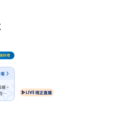
稅
換好禮
看看
設廠。
現正直播
合適