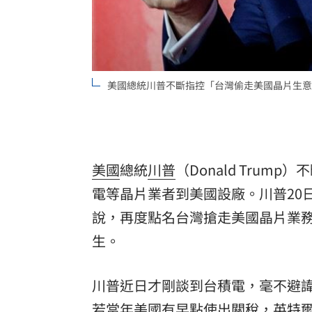
理想混蛋號召粉絲跨海追星吃美食！
18:
美國總統川普不斷指控「台灣偷走美國晶片生意
美國
總統
川普
（Donald Tru
電
等晶片業者到美國設廠。川普20
說，再度點名台灣搶走美國晶片業
生。
川普近日才剛談到台積電，毫不避
若當年美國有早點使出關稅，
英特