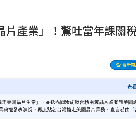
打點
23:59
23:53
晶片產業」！驚吐當年課關
:48
哭了
23:36
23:34
看新聞
開嗆
23:33
去
:33
23:26
「台灣偷走美國晶片生意」，並透過關稅施壓台積電等晶片業者到美國
畢業典禮發表演說，再度點名台灣搶走美國晶片業務，直言若由「
程曝
23:26
迎煞
23:21