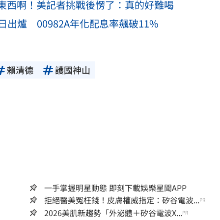
東西啊！美記者挑戰後愣了：真的好難喝
日出爐 00982A年化配息率飆破11%
賴清德
護國神山
一手掌握明星動態 即刻下載娛樂星聞APP
拒絕醫美冤枉錢！皮膚權威指定：矽谷電波...
PR
2026美肌新趨勢「外泌體＋矽谷電波X...
PR