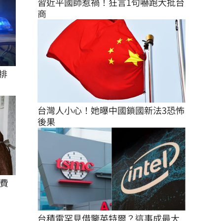
習近平國師惹禍！狂言1句嚇跑大批台
商
排
台灣人小心！她曝中國鎖國新法3恐怖
後果
費
台積電罕見借鑒英特爾？這事成最大