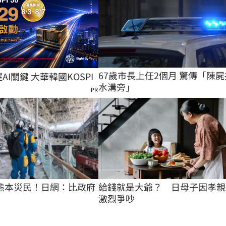
67歲市長上任2個月 驚傳「陳屍
握AI關鍵 大華韓國KOSPI
水溝旁」
PR
熊本災民！日網：比政府
給錢就是大爺？　日母子因孝親
激烈爭吵