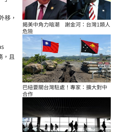
外移，
揭美中角力暗潮　謝金河：台灣1類人
危險
s
業務，且
巴紐要關台灣駐處！專家：擴大對中
合作