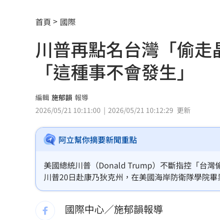
連續2場安打！ 林安可掃二壘打貢獻1
首頁
國際
歐洲避暑天堂失守！地中海熱到像溫泉
川普再點名台灣「偷走
3歲米格魯偷吃軟糖 被催吐後好有戲
23
「這種事不會發生」
獨／北勢棒球隊穿破鞋拚冠軍 台僑看
南港Lalaport鷹架坍塌！3櫃位暫停營業
編輯
施郁韻
報導
2026/05/21 10:11:00
2026/05/21 10:12:29
更新
北市教育局再喊虐童案遭渲染！林月琴
阿立幫你摘要新聞重點
疊單計薪遭控違法 UberEats都說了
23
兆基前董座聲押禁見 林佑任200萬交保
美國總統川普（Donald Trump）不斷指控
川普20日赴康乃狄克州，在美國海岸防衛隊學院
白海豚「一路搖擺」！週末各地風雨時
的總統」領導，此情況不會被允許發生。
國際中心／施郁韻報導
跨縣市「送肉粽」碰音樂節！遊客正面