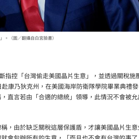
15
」。（圖／翻攝自白宮臉書）
mp）不斷指控「台灣偷走美國晶片生意」，並透過關稅施
日赴康乃狄克州，在美國海岸防衛隊學院畢業典禮發
務，直言若由「合適的總統」領導，此情況不會被允
諱稱，由於缺乏關稅這層保護盾，才讓美國晶片生意
爾
就會包辦所有的生意，「而且也不會有台灣的事了