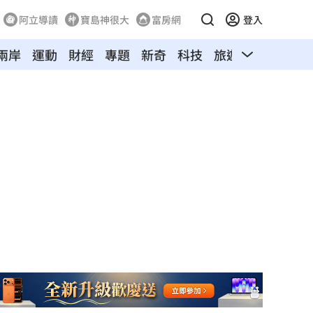
阿立導讀
寶島神很大
富房網
登入
兩岸
運動
財經
專題
新奇
科技
旅遊
汽車
寵物