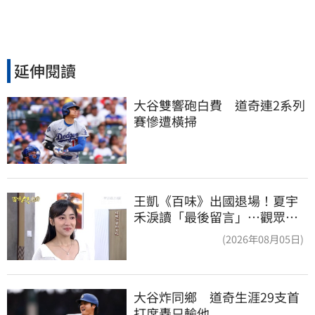
延伸閱讀
大谷雙響砲白費　道奇連2系列
賽慘遭橫掃
王凱《百味》出國退場！夏宇
禾淚讀「最後留言」…觀眾全
鼻酸：不是演的
(2026年08月05日)
大谷炸同鄉　道奇生涯29支首
打席轟只輸他