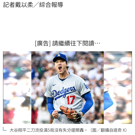
記者戴以柔／綜合報導
[廣告] 請繼續往下閱讀…
大谷翔平二刀流投滿5局沒有失分還開轟。（圖／翻攝自道奇 X）