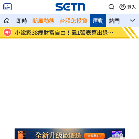
登入
即時
颱風動態
台股怎投資
運動
熱門
影音
為多紅
小說家38歲財富自由！靠1張表算出退休
全聯、
金
付」！