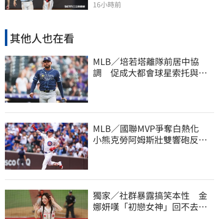
16小時前
其他人也在看
MLB／培若塔離隊前居中協
調 促成大都會球星索托與林
多世紀大和解
MLB／國聯MVP爭奪白熱化
小熊克勞阿姆斯壯雙響砲反超
大谷翔平賠率
獨家／社群暴露搞笑本性 金
娜妍嘆「初戀女神」回不去！
喊話想代言啤酒