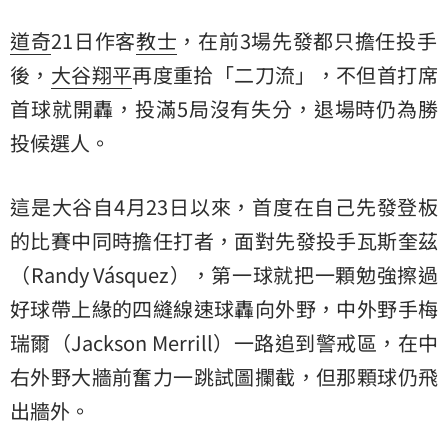
道奇
21日作客
教士
，在前3場先發都只擔任投手
後，
大谷翔平
再度重拾「二刀流」，不但首打席
首球就開轟，投滿5局沒有失分，退場時仍為勝
投候選人。
這是大谷自4月23日以來，首度在自己先發登板
的比賽中同時擔任打者，面對先發投手瓦斯奎茲
（Randy Vásquez），第一球就把一顆勉強擦過
好球帶上緣的四縫線速球轟向外野，中外野手梅
瑞爾（Jackson Merrill）一路追到警戒區，在中
右外野大牆前奮力一跳試圖攔截，但那顆球仍飛
出牆外。