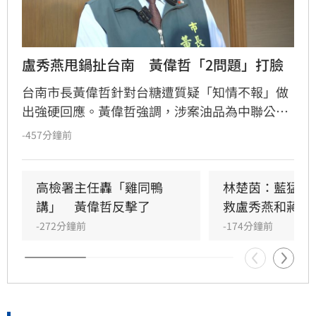
盧秀燕甩鍋扯台南　黃偉哲「2問題」打臉
台南市長黃偉哲針對台糖遭質疑「知情不報」做
出強硬回應。黃偉哲強調，涉案油品為中聯公司
所有且位於台中，台糖並非貨主，無通報義務，
-457分鐘前
責任應由中聯承擔。他以消費者買到過期泡麵為
例，反駁高檢署陳宏達的標準不符邏輯。黃偉哲
指出，台南市府積極執法，不僅主動抽查並送驗
高檢署主任轟「雞同鴨
林楚茵：藍猛打
苦茶油，更在發現問題後第一時間通報相關縣
講」　黃偉哲反擊了
救盧秀燕和蔣萬
市，展現食安不分黨派的態度。
-272分鐘前
-174分鐘前