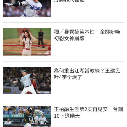
獨／暴露搞笑本性　金娜妍嘆
初戀女神崩壞
為何重出江湖當教練？王建民
吐4字全說了
王柏融生涯第2支再見安　台鋼
10下退樂天