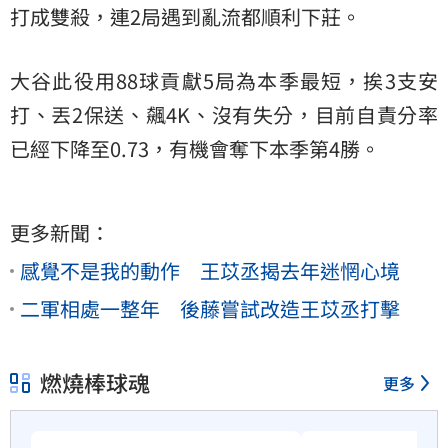
打成雙殺，連2局遇到亂流都順利下莊。
大谷此役用88球貢獻5局為本季最短，挨3支安
打、丟2保送、飆4K、沒有失分，目前自責分率
已經下降至0.73，有機會奪下本季第4勝。
更多新聞：
感覺不是我的動作 王苡丞揭去年迷惘心境
二軍相處一整年 後藤嘗試改造王苡丞打擊
燃燒棒球魂
更多