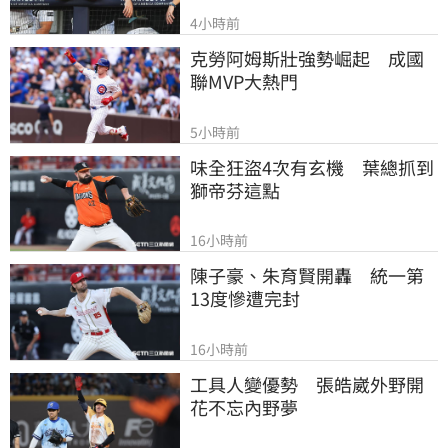
4小時前
克勞阿姆斯壯強勢崛起　成國
聯MVP大熱門
5小時前
味全狂盜4次有玄機　葉總抓到
獅帝芬這點
16小時前
陳子豪、朱育賢開轟　統一第
13度慘遭完封
16小時前
工具人變優勢　張皓崴外野開
花不忘內野夢