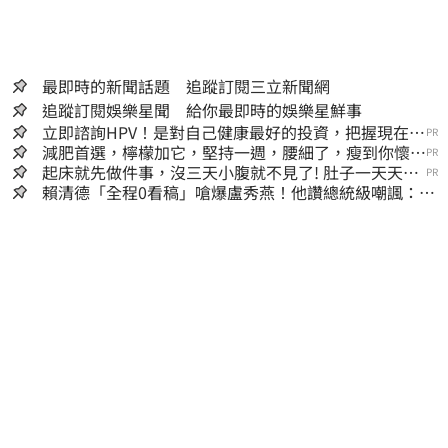
最即時的新聞話題 追蹤訂閱三立新聞網
追蹤訂閱娛樂星聞 給你最即時的娛樂星鮮事
立即諮詢HPV！是對自己健康最好的投資，把握現在不
PR
嫌晚！
減肥首選，檸檬加它，堅持一週，腰細了，瘦到你懷疑
PR
人生
起床就先做件事，沒三天小腹就不見了! 肚子一天天變
PR
小！
賴清德「全程0看稿」嗆爆盧秀燕！他讚總統級嘲諷：把
8年總帳一次掀翻