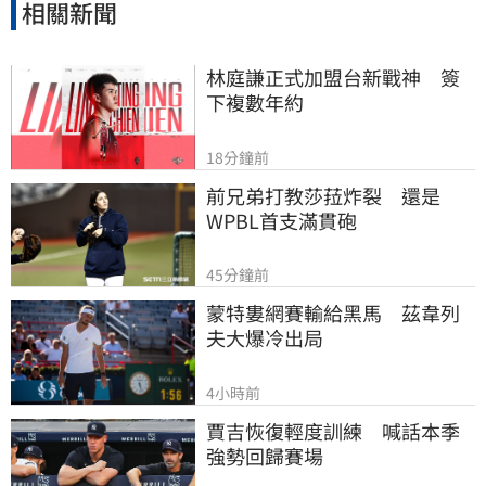
相關新聞
林庭謙正式加盟台新戰神　簽
下複數年約
18分鐘前
前兄弟打教莎菈炸裂　還是
WPBL首支滿貫砲
45分鐘前
蒙特婁網賽輸給黑馬　茲韋列
夫大爆冷出局
4小時前
賈吉恢復輕度訓練　喊話本季
強勢回歸賽場