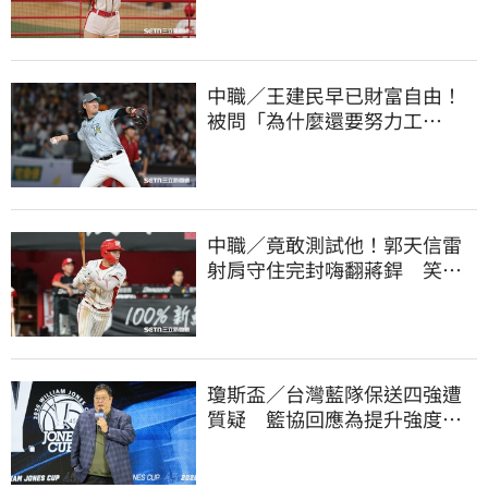
中職／王建民早已財富自由！
被問「為什麼還要努力工
作？」吐4字全說了
中職／竟敢測試他！郭天信雷
射肩守住完封嗨翻蔣銲 笑談
和鋼龍爭三振王
瓊斯盃／台灣藍隊保送四強遭
質疑 籃協回應為提升強度！
20年來最高強度