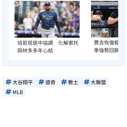
賈吉恢復輕度
培若塔居中協調　化解索托
季強勢回歸賽
與林多多年心結
大谷翔平
道奇
教士
大聯盟
MLB