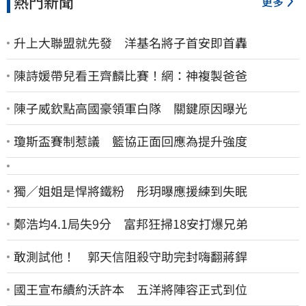
熱門新聞
更多
升上大聯盟就先發 洋基名將子首安即首轟
陳詩媛帶兒看王齊麟比賽！網：神複製爸爸
陳子威欽點高國豪領軍白隊 關鍵原因曝光
瓊斯盃賽制惹議 籃協正面回應為提升強度
獨／姐姐是悍將鐵粉 彤玥曝應援練到失眠
鄭浩均4.1局失9分 富邦狂掃18安打爆兄弟
敢測試他！ 郭天信阻殺守助完封嗨翻蔣銲
國王宣布續約沃許本 五洋將陣容正式到位