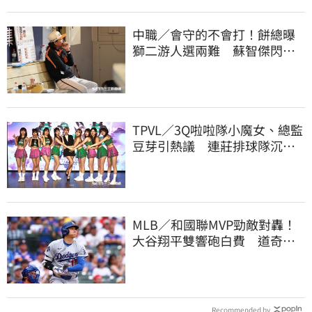
中職／會守的不會打！餅總曝
獅二游人選兩難 蘇智傑閃到
腰最快下週歸隊
TPVL／3Q啦啦隊小魔女、總監
豆芽引熱議 連莊排球隊沉默6
天發聲了
MLB／和國聯MVP勁敵對轟！
大谷翔平雙響砲白費 道奇連2
系列賽慘遭橫掃
Recommended by