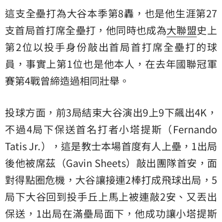
這支全壘打為大谷本季第8轟，也是他生涯第27
支首局首打席全壘打，他同時也成為
大聯盟
史上
第2位以投手身份敲出首局首打席全壘打的球
員，事實上第1位也是他本人，在去年國聯冠軍
賽第4戰曾締造過相同壯舉。
投球方面，前3局結束大谷演出9上9下飆出4K，
不過4局下保送首名打者小塔提斯（Fernando
Tatis Jr.），這是教士本場首度有人上壘，1出局
後他被席茲（Gavin Sheets）敲出團隊首安，面
對得點圈危機，大谷讓接連2棒打成飛球出局，5
局下大谷回到投手丘上馬上被連敲2安、又丟出
保送，1出局在滿壘局面下，他成功讓小塔提斯