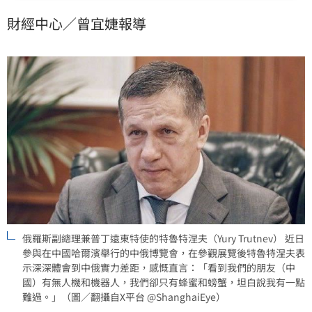
是現代國家發展的機會，他也感慨直言：「看到我們的
財經中心／曾宜婕報導
朋友（中國）有無人機和機器人，我們卻只有蜂蜜和螃
蟹，坦白說我有一點難過。」
俄羅斯副總理兼普丁遠東特使的特魯特涅夫（Yury Trutnev） 近日
參與在中國哈爾濱舉行的中俄博覽會，在參觀展覽後特魯特涅夫表
示深深體會到中俄實力差距，感慨直言：「看到我們的朋友（中
國）有無人機和機器人，我們卻只有蜂蜜和螃蟹，坦白說我有一點
難過。」（圖／翻攝自X平台 @ShanghaiEye）