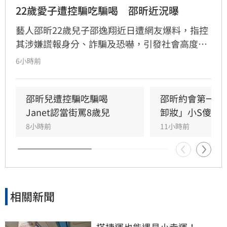
22歲愛子遭控騙吃騙喝　邵昕近況曝
藝人邵昕22歲兒子邵逸翔近日遭網友爆料，指控
其涉嫌謊報身分、詐騙及恐嚇，引發社會高度關
注。隨著風波延燒，邵昕的近況也隨之曝光，據
6小時前
悉他已於三年前移民美國，並與現任妻子
Christina在當地再婚，目前重心轉往海外經營食
品團購生意。林品妤
邵昕兒遭控騙吃騙喝　
邵昕約會第一天
Janet認當街罵8歲兒
卸妝」小S傻眼
8小時前
11小時前
相關新聞
搭捷運也能遇見小幸運！