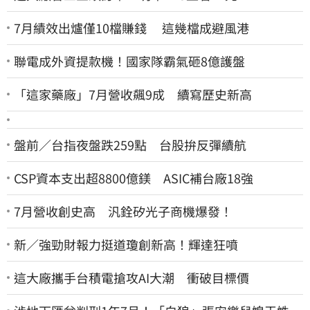
7月績效出爐僅10檔賺錢 這幾檔成避風港
聯電成外資提款機！國家隊霸氣砸8億護盤
「這家藥廠」7月營收飆9成 續寫歷史新高
盤前／台指夜盤跌259點 台股拚反彈續航
CSP資本支出超8800億鎂 ASIC補台廠18強
7月營收創史高 汎銓矽光子商機爆發！
新／強勁財報力挺道瓊創新高！輝達狂噴
這大廠攜手台積電搶攻AI大潮 衝破目標價