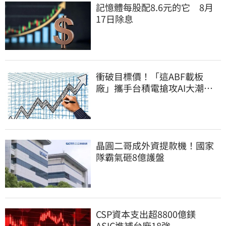
記憶體每股配8.6元的它 8月
17日除息
衝破目標價！「這ABF載板
廠」攜手台積電搶攻AI大潮
Q2營收年增飆287%
晶圓二哥成外資提款機！國家
隊霸氣砸8億護盤
CSP資本支出超8800億鎂
ASIC進補台廠18強