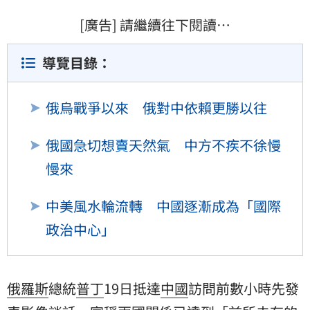
[廣告] 請繼續往下閱讀…
導覽目錄：
俄烏戰爭以來 俄對中依賴更勝以往
俄國急切想賣天然氣 中方不疾不徐慢
慢來
中美風水輪流轉 中國逐漸成為「國際
政治中心」
俄羅斯
總統
普丁
19日抵達
中國
訪問前數小時先發