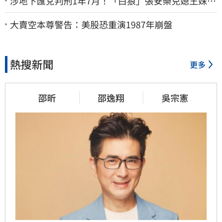
涉地下匯兌判刑1年7月！「白狼」張安樂兒媳王姝茵
北檢報到、今發監執行
大賣空本尊警告：美股恐重演1987年崩盤
熱搜新聞
更多
邵昕
邵逸翔
吳宗憲