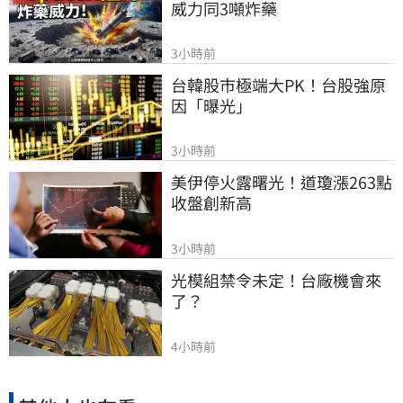
威力同3噸炸藥
3小時前
台韓股市極端大PK！台股強原
因「曝光」
3小時前
美伊停火露曙光！道瓊漲263點
收盤創新高
3小時前
光模組禁令未定！台廠機會來
了？
4小時前