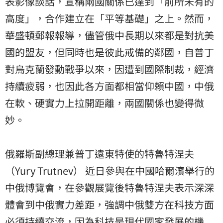
表影像談話，宣稱兩國關係已達到「前所未有的
高度」，合作建立在「平等基礎」之上。然而，
華盛頓郵報報導，儘管俄中長期以來都是對抗
美
國
的盟友，但同時也是彼此戒備的鄰國，自普丁
對烏克蘭發動戰爭以來，因遭到國際制裁，經濟
持續疲弱，也因此各方面都相當仰賴中國，中俄
在軟、硬實力上拉開距離，兩國關係也變得微
妙。
俄羅斯副總理兼普丁遠東特使的特魯特涅夫
（Yury Trutnev） 近日參與在中國哈爾濱舉行的
中俄博覽會，在參觀展覽後特魯特涅夫表示深深
體會到中俄實力差距，強調中俄雙方在科技方面
必須持續交流，因為科技是現代國家發展的機