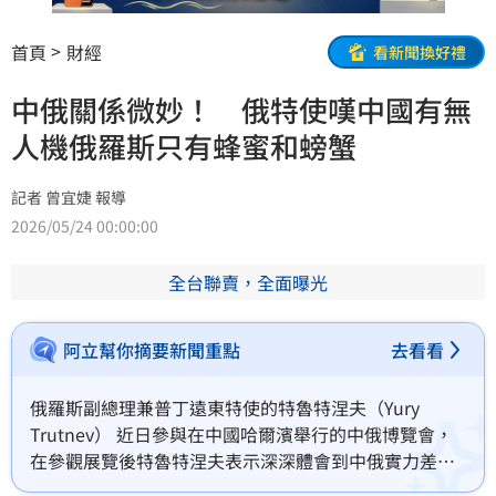
首頁
財經
看新聞換好禮
中俄關係微妙！ 俄特使嘆中國有無
人機俄羅斯只有蜂蜜和螃蟹
記者 曾宜婕 報導
2026/05/24 00:00:00
全台聯賣，全面曝光
阿立幫你摘要新聞重點
去看看
俄羅斯副總理兼普丁遠東特使的特魯特涅夫（Yury 
Trutnev） 近日參與在中國哈爾濱舉行的中俄博覽會，
在參觀展覽後特魯特涅夫表示深深體會到中俄實力差
距，強調中俄雙方在科技方面必須持續交流，因為科技