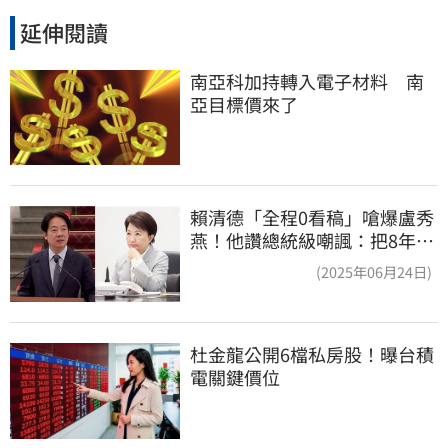
延伸閱讀
南亞科加持轉入電子材料　南
亞目標價來了
賴清德「全程0看稿」嗆爆盧秀
燕！他讚總統級嘲諷：把8年總
帳一次掀翻
(2025年06月24日)
杜金龍公開6檔私房股！曝台積
電關鍵價位