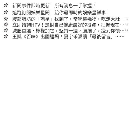
新聞事件即時更新 所有消息一手掌握！
追蹤訂閱娛樂星聞 給你最即時的娛樂星鮮事
腹部脂肪的「剋星」找到了，常吃這幾物，吃走大肚
PR
囊，瘦出小蠻腰
立即諮詢HPV！是對自己健康最好的投資，把握現在不
PR
嫌晚！
減肥首選，檸檬加它，堅持一週，腰細了，瘦到你懷疑
PR
人生
王凱《百味》出國退場！夏宇禾淚讀「最後留言」…觀
眾全鼻酸：不是演的