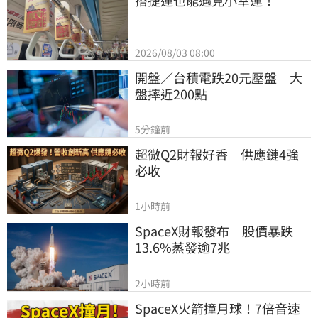
2026/08/03 08:00
開盤／台積電跌20元壓盤　大
盤摔近200點
5分鐘前
超微Q2財報好香　供應鏈4強
必收
1小時前
SpaceX財報發布　股價暴跌
13.6%蒸發逾7兆
2小時前
SpaceX火箭撞月球！7倍音速