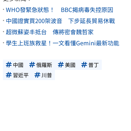
WHO發緊急狀態！ BBC揭病毒失控原因
中國證實買200架波音 下步延長貿易休戰
超微蘇姿丰抵台 傳將密會魏哲家
學生上班族救星！一文看懂Gemini最新功能
中國
俄羅斯
美國
普丁
習近平
川普