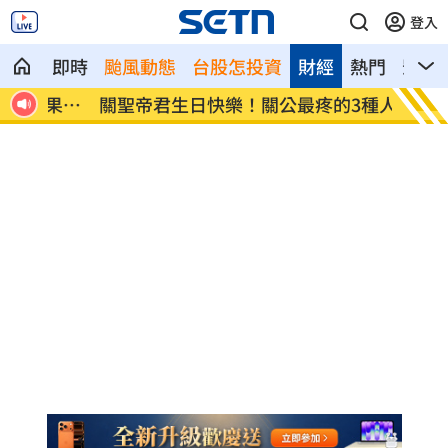
登入
即時
颱風動態
台股怎投資
財經
熱門
影音
果驚
關聖帝君生日快樂！關公最疼的3種人曝光
黃捷親
品