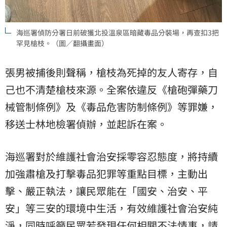
海巡署偵防分署日前破獲北投溫泉區暗藏毒品分裝場，再查扣3把
罕見槍枝。（圖／翻攝畫面）
張男被捕後則聲稱，槍枝為死掉的友人寄存，自
己也不清楚槍枝來源。全案依違反《槍砲彈藥刀
械管制條例》及《毒品危害防制條例》等罪嫌，
移送士林地檢署偵辦，並起訴在案。
海巡署對於維護社會治安採零容忍態度，將持續
加強肅槍及打擊毒品犯罪等重點目標，主動出
擊、嚴正執法，讓民眾能在「國安、治安、平
安」等三安的環境中生活，有效維護社會治安純
淨，同時呼籲民眾若發現任何相關不法情事，請