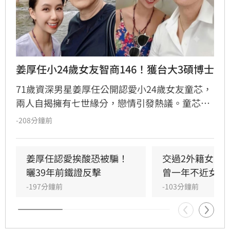
姜厚任小24歲女友智商146！獲台大3碩博士
71歲資深男星姜厚任公開認愛小24歲女友童芯，
兩人自揭擁有七世緣分，戀情引發熱議。童芯被
譽為全方位學霸，擁有146高智商，不僅取得台
-208分鐘前
大三個碩士與博士學位，更曾在美擔任科技研究
員18年。姜厚任因惜才擔任其事業集團總裁，協
助管理跨領域資源，讓童芯專注研發。童芯除學
姜厚任認愛挨酸恐被騙！
交過2外籍女友
術成就外，還具備特殊靈性體驗，曾在廟宇創下
曬39年前鐵證反擊
曾一年不近女色
連續擲出42個聖筊的奇蹟。兩人超越傳統男女情
-197分鐘前
-103分鐘前
愛，以理性思維與能力互補模式，共同經營科
技、文化與農業事業，展開跨越世紀的合作使
命。