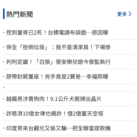
熱門新聞
更多
挖到童骨已2死！台積電請布袋戲…原因曝
保全「拒倒垃圾」：我不是清潔員！下場慘
判刑定讞！「白狼」張安樂兒媳今發監執行
膠帶封屍董座！兇手竟是2寶爸…幸福照曝
越籍男涉賣狗肉！9.1公斤犬屍掃出晶片
詐慈濟10億女律也遇詐！借2億蓋天空塔
印度男來台觀光又偷又騙…把全聯當提款機