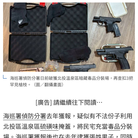
海巡署偵防分署日前破獲北投溫泉區暗藏毒品分裝場，再查扣3把
罕見槍枝。（圖／翻攝畫面）
[廣告] 請繼續往下閱讀…
海巡署偵防分署
去年獲報，疑似有不法份子利用
北投
區溫泉區
硫磺味
掩蓋，將民宅充當
毒品
分裝
場。海巡署獲報後也在去年逮獲張姓男子，同時