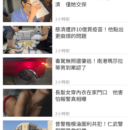
濟　僅她交保
1小時前
慈濟遭詐10億買疫苗！他點出
更麻煩的問題
1小時前
毒駕無照還肇逃！南港瑪莎拉
蒂男到案認了
2小時前
長髮女穿內衣在家門口　他害
怕報警真相曝
2小時前
昔警楷模淪圖利共犯！仁武警