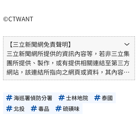
©CTWANT
【三立新聞網免責聲明】
三立新聞網所提供的資訊內容等，若非三立集
團所提供、製作，或有提供相關連結至第三方
網站，該連結所指向之網頁或資料，其內容均
為所連結網站提供，相關權利均為該網站、內
容提供者或合法權利人所有，三立集團不擔保
海巡署偵防分署
士林地院
泰國
其真實性、正確性、即時性、完整性或合法
性。三立新聞網所提供的資訊內容，若其著作
北投
毒品
硫磺味
權不屬於三立集團所有，使用者未取得內容提
供者（著作權人）許可之前，亦不得擅自轉
貼、重製、變更、散布，否則概由使用者自負