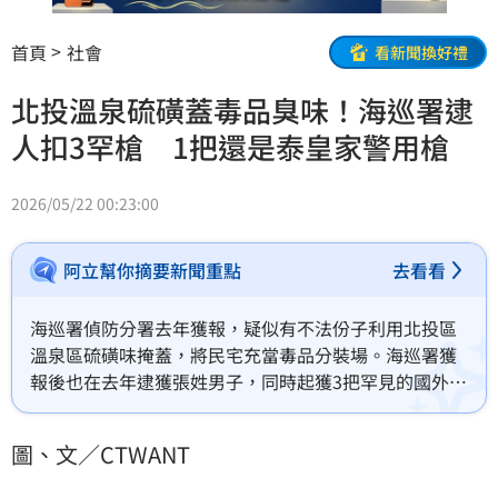
首頁
社會
看新聞換好禮
北投溫泉硫磺蓋毒品臭味！海巡署逮
人扣3罕槍 1把還是泰皇家警用槍
2026/05/22 00:23:00
阿立幫你摘要新聞重點
去看看
海巡署偵防分署去年獲報，疑似有不法份子利用北投區
溫泉區硫磺味掩蓋，將民宅充當毒品分裝場。海巡署獲
報後也在去年逮獲張姓男子，同時起獲3把罕見的國外制
式短槍與子彈33發，其中2把為軍警用槍，且槍身上有
模糊之泰文字樣，另一支P365亦為泰國皇家警察用槍。
圖、文／CTWANT