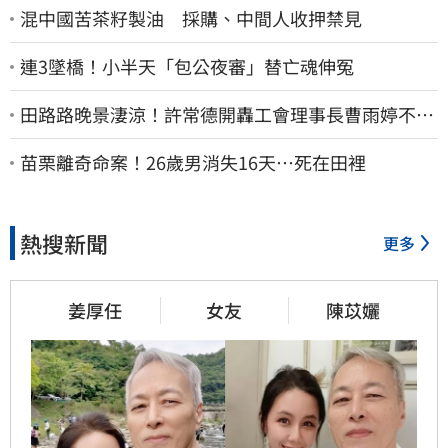
混中國苦茶籽製油 採購、中間人收押禁見
連3墜橋！小半天「包公夜審」替亡魂伸冤
田路路晚景淒涼！許常德開轟工會理事長曹雨婷不忍
了：別只包紅包慰問
苗栗離奇命案！26歲男消失16天…死在田裡
熱搜新聞
更多
姜厚任
女友
陳苡孋