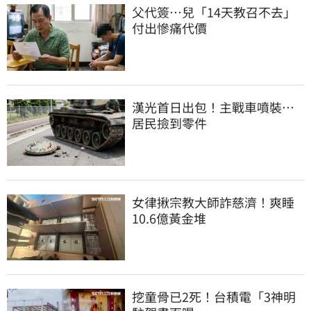
父代簽…兒「14天教召不去」
付出慘痛代價
漢光首日出包！主戰車噴裝…
居民撿到零件
女律揪宗教大師詐慈濟！爽睡
10.6億黃金堆
挖童骨已2死！台積電「3神明