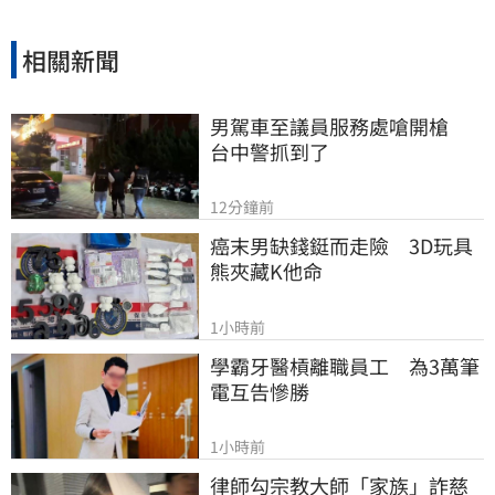
相關新聞
男駕車至議員服務處嗆開槍　
台中警抓到了
12分鐘前
癌末男缺錢鋌而走險　3D玩具
熊夾藏K他命
1小時前
學霸牙醫槓離職員工　為3萬筆
電互告慘勝
1小時前
律師勾宗教大師「家族」詐慈