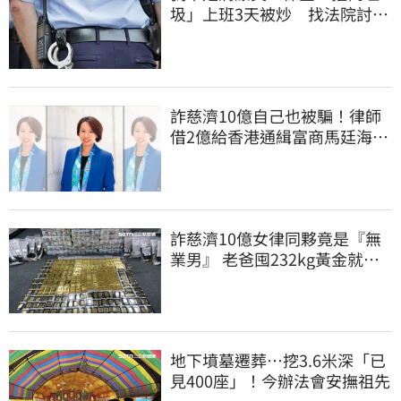
圾」上班3天被炒 找法院討公
道結果出爐
詐慈濟10億自己也被騙！律師
借2億給香港通緝富商馬廷海建
台北天空塔
詐慈濟10億女律同夥竟是『無
業男』 老爸囤232kg黃金就是
怕他把錢敗光
地下墳墓遷葬…挖3.6米深「已
見400座」！今辦法會安撫祖先