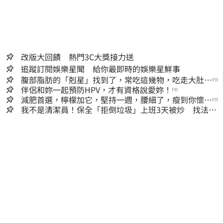
全責。
改版大回饋 熱門3C大獎接力送
追蹤訂閱娛樂星聞 給你最即時的娛樂星鮮事
腹部脂肪的「剋星」找到了，常吃這幾物，吃走大肚
PR
囊，瘦出小蠻腰
伴侶和妳一起預防HPV，才有資格說愛妳！
PR
減肥首選，檸檬加它，堅持一週，腰細了，瘦到你懷疑
PR
人生
我不是清潔員！保全「拒倒垃圾」上班3天被炒 找法院
討公道結果出爐