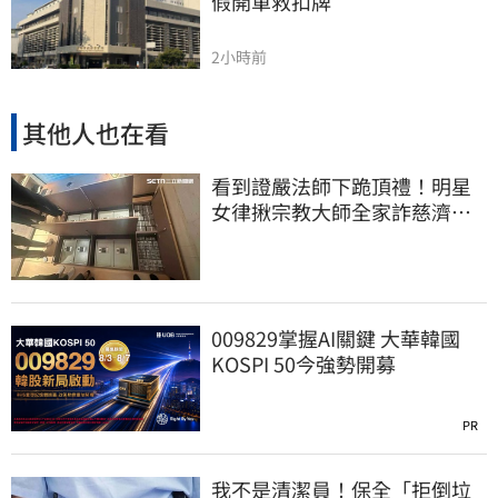
假開單救扣牌
2小時前
其他人也在看
看到證嚴法師下跪頂禮！明星
女律揪宗教大師全家詐慈濟…
全家爽睡黃金堆
009829掌握AI關鍵 大華韓國
KOSPI 50今強勢開募
PR
我不是清潔員！保全「拒倒垃