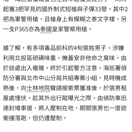
起獲3把罕見的國外制式短槍與子彈33發，其中2
把為軍警用槍，且槍身上有模糊之泰文字樣，另
一支P365亦為
泰國
皇家警察用槍。
據了解，有多項毒品前科的4旬張姓男子，涉嫌
利用北投區硫磺味重，掩蓋安非他命之臭味，由
於該處出入複雜，終於引起警方注意。海巡署偵
防分署與北市中山分局共組專案小組，見時機成
熟後，向
士林地院
聲請搜索票獲准後，於張男租
屋處埋伏，趁其外出行蹤曝光之際，由偵防車迅
速封堵車道，將人壓制在地，期間張男也一度欲
衝撞落跑，但仍遭壓制。