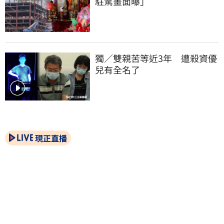
駐駕畫面曝」
獨／雙親苦等近3年　遭殺資優
兒有全名了
現正直播