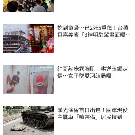
挖到童骨…已2死5重傷！台積
電嘉義廠「3神明駐駕畫面曝
光」
帥哥躺床露胸肌！哄送玉鐲定
情…女子墜愛河結局曝
漢光演習首日出包！國軍現役
主戰車「噴裝備」居民撿到零
件…軍方說話了