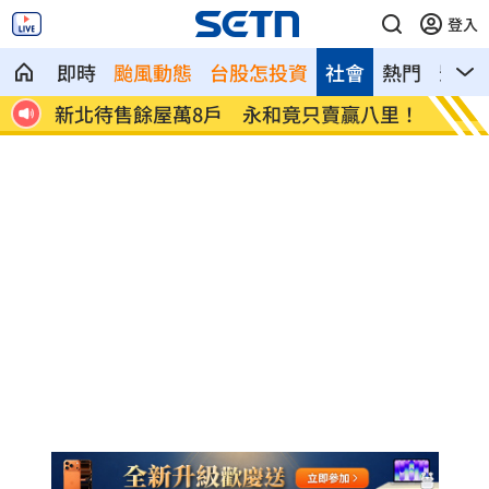
登入
即時
颱風動態
台股怎投資
社會
熱門
影音
者慘
新北待售餘屋萬8戶 永和竟只賣贏八里！
為5億