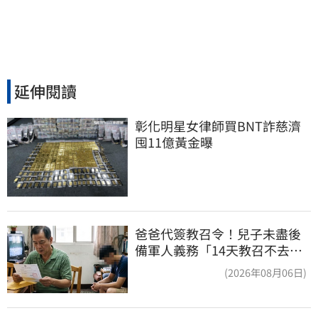
延伸閱讀
彰化明星女律師買BNT詐慈濟 
囤11億黃金曝
爸爸代簽教召令！兒子未盡後
備軍人義務「14天教召不去」
換3個月刑期
(2026年08月06日)