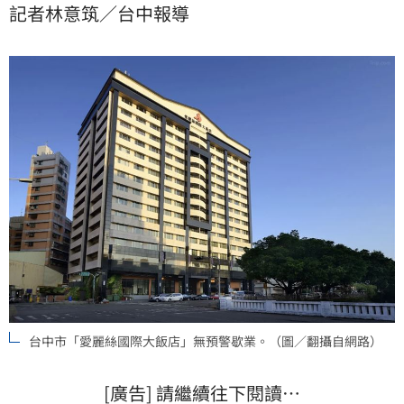
記者林意筑／台中報導
者未依規申報暫停營業，最高可處5萬元罰鍰並廢止登記
證。
台中市「愛麗絲國際大飯店」無預警歇業。（圖／翻攝自網路）
[廣告] 請繼續往下閱讀…