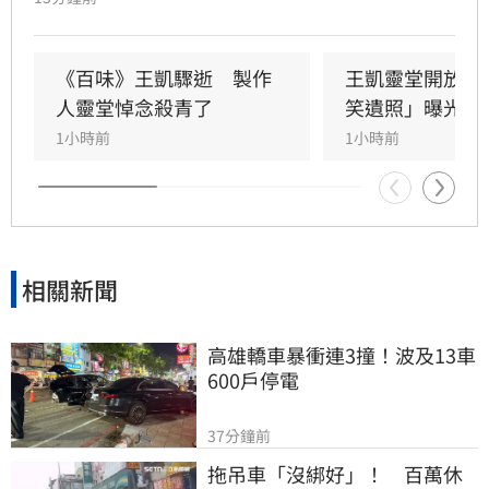
神似，王凱母親見到Jeff時悲從中來並相擁落
淚，場面令人鼻酸。得知王凱在台北缺乏親友協
助，演藝圈大姐大邱瓈寬展現義氣，主動承擔治
《百味》王凱驟逝　製作
王凱靈堂開放　
喪事宜並指派Jeff全程留守，陪伴王凱走完人生
人靈堂悼念殺青了
笑遺照」曝光
最後一程。這場深厚的兄弟情誼與邱瓈寬的溫暖
1小時前
1小時前
義舉，成為家屬在面臨驟變時最堅強的後盾，各
界也紛紛對這
相關新聞
高雄轎車暴衝連3撞！波及13車
600戶停電
37分鐘前
拖吊車「沒綁好」！　百萬休