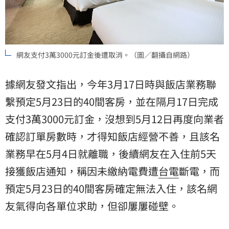
網友支付3萬3000元訂金後遭取消。（圖／翻攝自網路）
據網友發文指出，今年3月17日時與飯店業務聯
繫預定5月23日的40間客房，並在隔月17日完成
支付3萬3000元訂金，沒想到5月12日再度向業者
確認訂單房數時，才得知飯店經營不善，且該名
業務早在5月4日就離職，後續網友在入住前5天
接獲飯店通知，稱因未繳納電費遭
台電
斷電，而
預定5月23日的40間客房確定無法入住，該名網
友氣得向各單位求助，但卻屢屢碰壁。