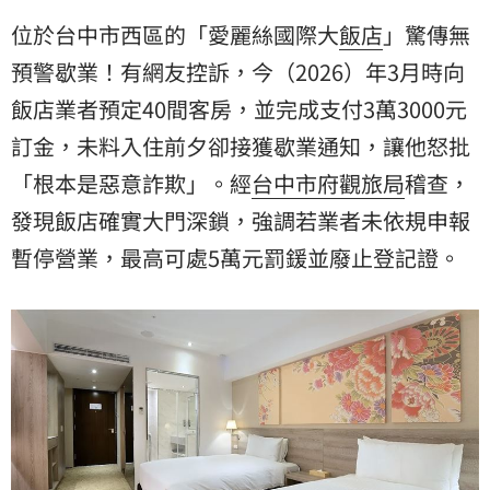
位於台中市西區的「愛麗絲國際大
飯店
」驚傳無
預警歇業！有網友控訴，今（2026）年3月時向
飯店業者預定40間客房，並完成支付3萬3000元
訂金
，未料入住前夕卻接獲歇業通知，讓他怒批
「根本是惡意詐欺」。經
台中市府觀旅局
稽查，
發現飯店確實大門深鎖，強調若業者未依規申報
暫停營業，最高可處5萬元罰鍰並廢止登記證。