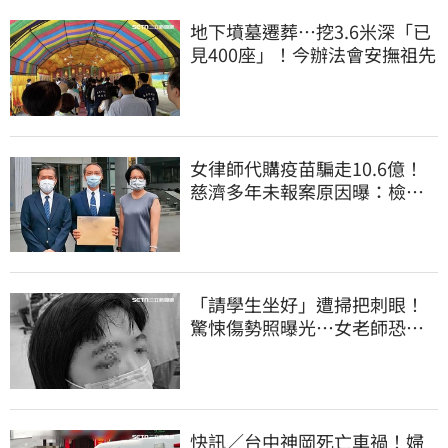
地下墳墓遷葬…挖3.6米深「已
見400座」！今辦法會安撫祖先
女律師代購疫苗騙走10.6億！
慈濟多年未報案原因曝：檢警
上門才知被騙
「請學生坐好」遭掃把刺眼！
驚悚傷勢照曝光…女老師恐失
明堅持會提告
快訊／台中神岡死亡車禍！婦