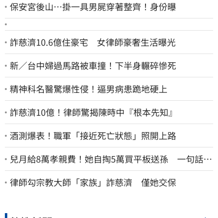
保安宮後山…掛一具男屍穿著整齊！身份曝
詐慈濟10.6億住豪宅 女律師豪奢生活曝光
新／台中婦過馬路被車撞！下半身輾碎慘死
精神科名醫驚爆性侵！逼男病患跪地硬上
詐慈濟10億！律師驚揭陳時中『根本先知』
酒測爆表！職軍「接近死亡狀態」照開上路
兒月給8萬孝親費！她自掏5萬買平板送孫 一句話愣
原地「傷心不已」
律師勾宗教大師「家族」詐慈濟 僅她交保