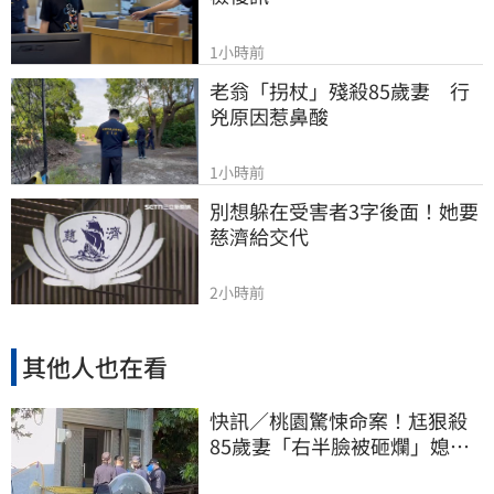
1小時前
老翁「拐杖」殘殺85歲妻　行
兇原因惹鼻酸
1小時前
別想躲在受害者3字後面！她要
慈濟給交代
2小時前
其他人也在看
快訊／桃園驚悚命案！尪狠殺
85歲妻「右半臉被砸爛」媳報
案：公公殺婆婆