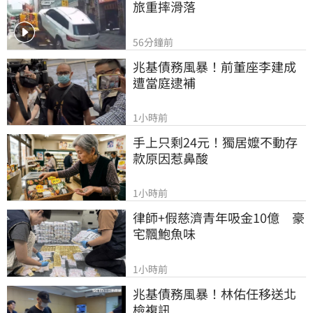
旅重摔滑落
56分鐘前
兆基債務風暴！前董座李建成
遭當庭逮補
1小時前
手上只剩24元！獨居嬤不動存
款原因惹鼻酸
1小時前
律師+假慈濟青年吸金10億　豪
宅飄鮑魚味
1小時前
兆基債務風暴！林佑任移送北
檢複訊