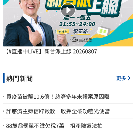
【#直播中LIVE】新台派上線 20260807
熱門新聞
更多
買疫苗被騙10.6億！慈濟多年未報案原因曝
詐慈濟主嫌信辟穀教 收押全破功嗑光便當
88歲翁罰單不繳欠稅7萬 祖產險遭法拍