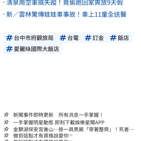
清泉崗空軍搞失蹤！竟偷跑回家爽放9天假
新／雲林驚傳娃娃車事故！車上11童全送醫
台中市府觀旅局
台電
訂金
飯店
愛麗絲國際大飯店
新聞事件即時更新 所有消息一手掌握！
一手掌握明星動態 即刻下載娛樂星聞APP
金獅湖保安宮後山…掛一具男屍「穿著整齊」！死者身
份曝
做到這點才有資格說愛你
PR