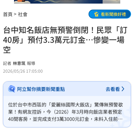
首頁
社會
看新聞換好禮
台中知名飯店無預警倒閉！民眾「訂
40房」預付3.3萬元訂金⋯慘變一場
空
記者
林意筑
報導
2026/05/26 17:05:00
阿立幫你摘要新聞重點
去看看
位於台中市西區的「愛麗絲國際大飯店」驚傳無預警歇
業！有網友控訴，今（2026）年3月時向飯店業者預定
40間客房，並完成支付3萬3000元訂金，未料入住前夕
卻接獲歇業通知，讓他怒批「根本是惡意詐欺」。經台
中市府觀旅局稽查，發現飯店確實大門深鎖，強調若業