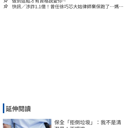
做到這點才有資格說愛你
PR
快訊／涉詐1.1億！曾任徐巧芯大姑律師棄保跑了…媽也
離境 桃檢發通緝
延伸閱讀
保全「拒倒垃圾」：我不是清