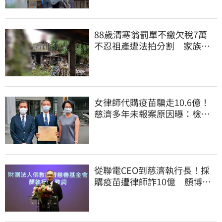
88歲清寒翁罰單不繳欠稅7萬
不忍祖產遭法拍分割 家族按
月代繳償債
女律師代購疫苗騙走10.6億！
慈濟多年未報案原因曝：檢警
上門才知被騙
從聯電CEO到慈濟執行長！採
購疫苗遭律師詐10億 顏博
文：有被騙的感覺