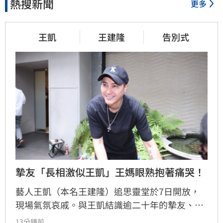
熱搜新聞
更多
王凱
王建隆
告別式
摯友「長相激似王凱」王媽眼熟抱著痛哭！
藝人王凱（本名王建隆）追思靈堂於7日開放，
現場氣氛哀戚。與王凱結識逾二十年的摯友、邱
瓈寬特助Jeff現身協助打點後事。由於兩人外貌
13分鐘前