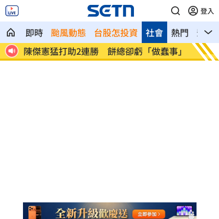
登入
即時
颱風動態
台股怎投資
社會
熱門
影音
2連勝 餅總卻虧「做蠢事」
又有苦茶油苯駢芘超標 2