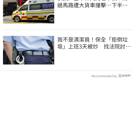
過馬路遭大貨車撞擊…下半身
輾碎慘死路口
我不是清潔員！保全「拒倒垃
圾」上班3天被炒 找法院討公
道結果出爐
Recommended by