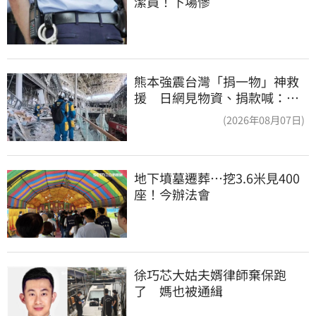
潔員！下場慘
熊本強震台灣「捐一物」神救
援 日網見物資、捐款喊：給
台灣統治算了
(2026年08月07日)
地下墳墓遷葬…挖3.6米見400
座！今辦法會
徐巧芯大姑夫婿律師棄保跑
了　媽也被通緝