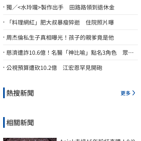
獨／<水玲瓏>製作出手 田路路領到退休金
「料理網紅」肥大叔暴瘦猝逝 住院照片曝
周杰倫私生子真相曝光！孩子的親爹竟是他
慈濟遭詐10.6億！名醫「神比喻」點名3角色 眾人
一看秒懂讚：好傳神
公視預算遭砍10.2億 江宏恩罕見開砲
熱搜新聞
更多
相關新聞