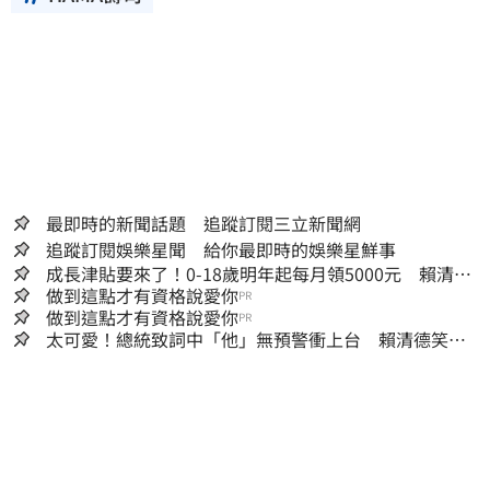
最即時的新聞話題 追蹤訂閱三立新聞網
追蹤訂閱娛樂星聞 給你最即時的娛樂星鮮事
成長津貼要來了！0-18歲明年起每月領5000元 賴清
德：此時不生更待何時
做到這點才有資格說愛你
PR
做到這點才有資格說愛你
PR
太可愛！總統致詞中「他」無預警衝上台 賴清德笑
喊：卸任再交棒給你