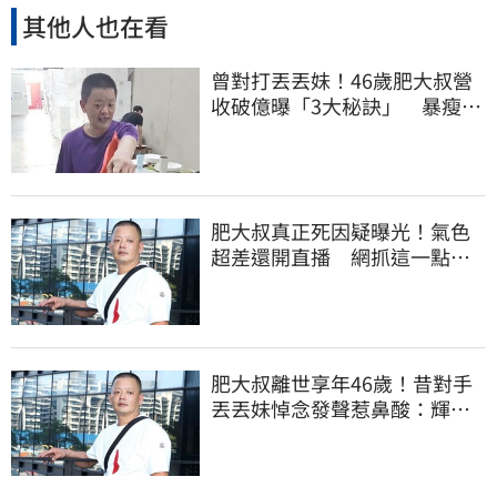
其他人也在看
曾對打丟丟妹！46歲肥大叔營
收破億曝「3大秘訣」 暴瘦猝
逝震撼全網
肥大叔真正死因疑曝光！氣色
超差還開直播 網抓這一點超
不合理
肥大叔離世享年46歲！昔對手
丟丟妹悼念發聲惹鼻酸：輝哥
一路好走