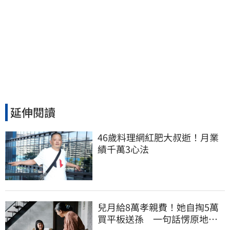
延伸閱讀
46歲料理網紅肥大叔逝！月業
績千萬3心法
兒月給8萬孝親費！她自掏5萬
買平板送孫 一句話愣原地