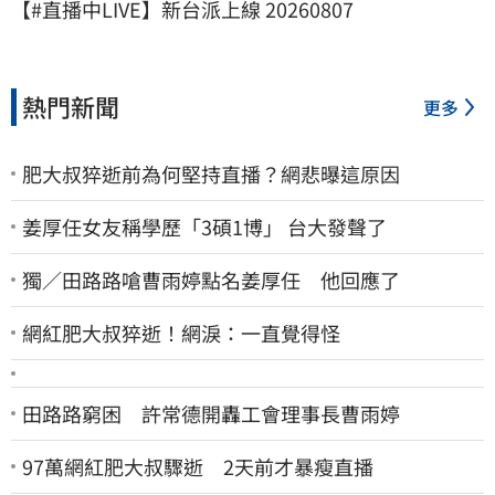
【#直播中LIVE】新台派上線 20260807
熱門新聞
更多
肥大叔猝逝前為何堅持直播？網悲曝這原因
姜厚任女友稱學歷「3碩1博」 台大發聲了
獨／田路路嗆曹雨婷點名姜厚任 他回應了
網紅肥大叔猝逝！網淚：一直覺得怪
田路路窮困 許常德開轟工會理事長曹雨婷
97萬網紅肥大叔驟逝 2天前才暴瘦直播