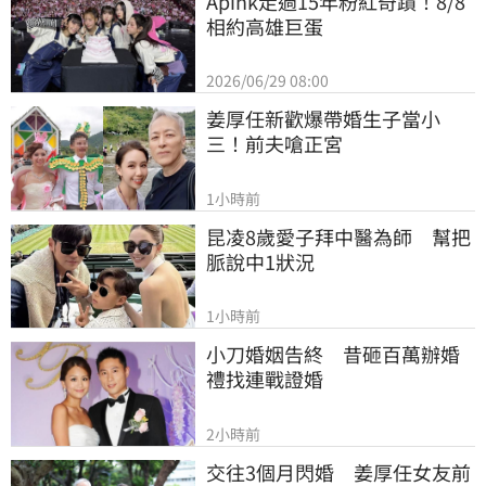
Apink走過15年粉紅奇蹟！8/8
相約高雄巨蛋
2026/06/29 08:00
姜厚任新歡爆帶婚生子當小
三！前夫嗆正宮
1小時前
昆凌8歲愛子拜中醫為師　幫把
脈說中1狀況
1小時前
小刀婚姻告終　昔砸百萬辦婚
禮找連戰證婚
2小時前
交往3個月閃婚　姜厚任女友前