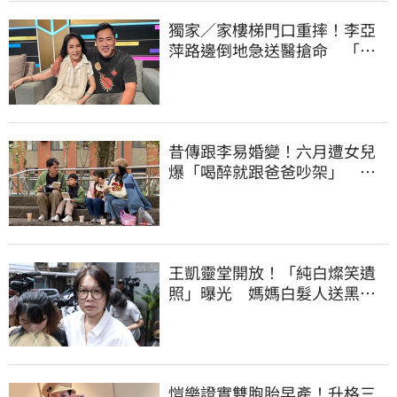
獨家／家樓梯門口重摔！李亞
萍路邊倒地急送醫搶命 「最
新傷況」曝
昔傳跟李易婚變！六月遭女兒
爆「喝醉就跟爸爸吵架」 她
尷尬全認了
王凱靈堂開放！「純白燦笑遺
照」曝光 媽媽白髮人送黑髮
人缺席惹鼻酸
愷樂證實雙胞胎早產！升格三