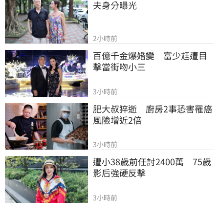
夫身分曝光
2小時前
百億千金爆婚變　富少尪遭目
擊當街吻小三
3小時前
肥大叔猝逝　廚房2事恐害罹癌
風險增近2倍
3小時前
遭小38歲前任討2400萬　75歲
影后強硬反擊
3小時前