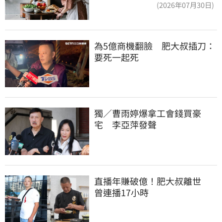
「傷心不已」
(2026年07月30日)
為5億商機翻臉　肥大叔插刀：
要死一起死
獨／曹雨婷爆拿工會錢買豪
宅　李亞萍發聲
直播年賺破億！肥大叔離世　
曾連播17小時