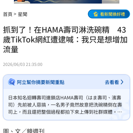
首頁
星聞
看新聞換好禮
抓到了！在HAMA壽司淋洗碗精 43
歲TikTok網紅遭逮喊：我只是想增加
流量
2026/06/03 21:35:00
阿立幫你摘要新聞重點
去看看
日本知名迴轉壽司連鎖店HAMA壽司（はま壽司、濱壽
司）先前被人惡搞，一名男子竟然故意把洗碗精倒在壽
司上，而且還把整個過程都拍下來上傳到社群媒體。埼
玉縣警方今（3）日表示，逮捕了一名43歲的男子。
圖、文／鏡週刊