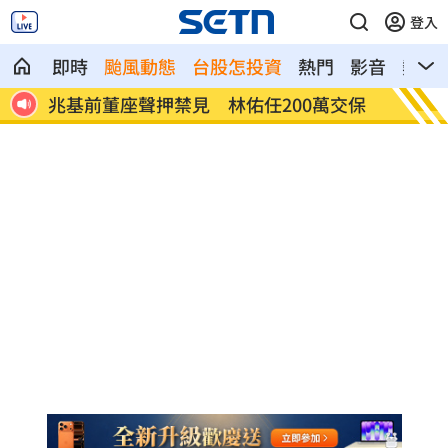
登入
即時
颱風動態
台股怎投資
熱門
影音
熱搜
交保
橘貓「阿咪」離家百天 主人祭20萬元懸
跨縣市
賞
煞