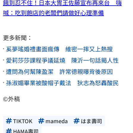
餓到忍不住！日本大胃王佐藤宣布再來台 嗨
喊：吃到飽店的老闆們請做好心理準備
更多新聞：
奚夢瑤婚禮畫面瘋傳 維密一摔又上熱搜
愛莉莎莎課程爭議延燒 陳沂一句話揭人性
遭問為何幫陳盈潔 許常德親曝背後原因
孫淑媚畢業被酸帽子戴法 狄志為怒轟酸民
©外稿
TIKTOK
mameda
はま壽司
HAMA壽司