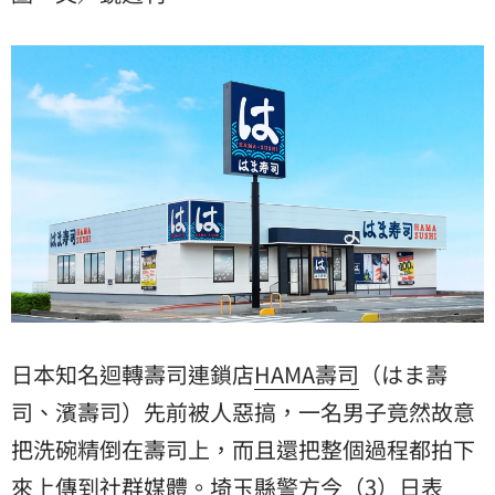
日本知名迴轉壽司連鎖店
HAMA壽司
（
はま壽
司
、濱壽司）先前被人惡搞，一名男子竟然故意
把洗碗精倒在壽司上，而且還把整個過程都拍下
來上傳到社群媒體。埼玉縣警方今（3）日表