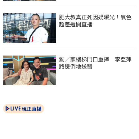
肥大叔真正死因疑曝光！氣色
超差還開直播
獨／家樓梯門口重摔　李亞萍
路邊倒地送醫
現正直播