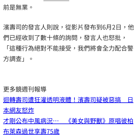
前是無業。
濱壽司的發言人則說，從影片發布到6月2日，他
們已經收到了數十條的詢問，發言人也怒批，
「這種行為絕對不能接受，我們將會全力配合警
方調查」。
更多鏡週刊報導
迴轉壽司遭狂灌透明液體！濱壽司疑被惡搞 日
本網友怒炸
才剛公布中風病況… 《美女與野獸》原唱彼柏
布萊森過世享壽75歲