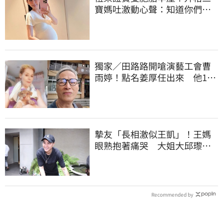
寶媽吐激動心聲：知道你們很
努力
獨家／田路路開嗆演藝工會曹
雨婷！點名姜厚任出來 他16
字回應了
摯友「長相激似王凱」！王媽
眼熟抱著痛哭 大姐大邱瓈寬
霸氣伸援手
Recommended by