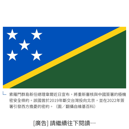
中國在南太平洋的勢力擴張，並誓言讓澳洲重回所國首
選安全夥伴地位。
索羅門群島新任總理韋爾近日宣布，將重新審核與中國簽署的極機
密安全條約。該國曾於2019年斷交台灣投向北京，並在2022年簽
署引發西方擔憂的密約。（圖／翻攝自維基百科）
[廣告] 請繼續往下閱讀…