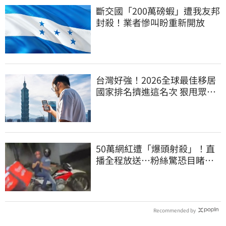
斷交國「200萬磅蝦」遭我友邦
封殺！業者慘叫盼重新開放
台灣好強！2026全球最佳移居
國家排名擠進這名次 狠甩眾多
歐美熱門國家
50萬網紅遭「爆頭射殺」！直
播全程放送…粉絲驚恐目睹慘
死過程
Recommended by