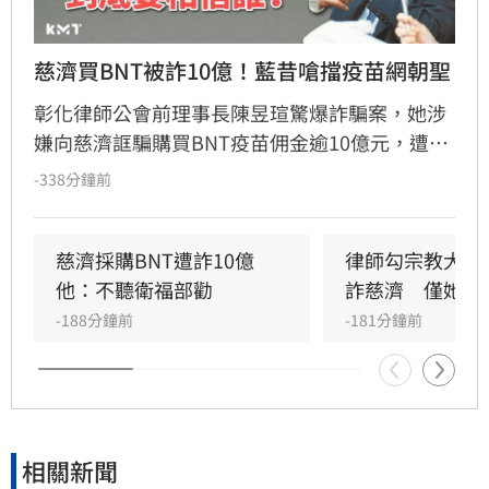
慈濟買BNT被詐10億！藍昔嗆擋疫苗網朝聖
彰化律師公會前理事長陳昱瑄驚爆詐騙案，她涉
嫌向慈濟誆騙購買BNT疫苗佣金逾10億元，遭台
中地檢署依詐欺、洗錢等罪起訴並接押。此案揭
-338分鐘前
露當年慈濟採購疫苗過程中，確實遭遇私人掮客
詐騙，引發輿論熱議。當年國民黨曾因陳時中提
醒勿信掮客而怒批政府阻擋疫苗，如今真相大
慈濟採購BNT遭詐10億　
律師勾宗教大師
白，證實慈濟確實受騙，當年國民黨指責民進黨
他：不聽衛福部勸
詐慈濟　僅她交
的貼文遭大批網友留言朝聖，戲稱是大型翻車現
-188分鐘前
-181分鐘前
場。面對詐騙真相，慈濟表達遺憾並配合調查，
林智群律師則表示時間證明一切，感嘆當年政府
的提醒遭政治操作抹黑，如今結果公開，真相已
不言而喻。
相關新聞