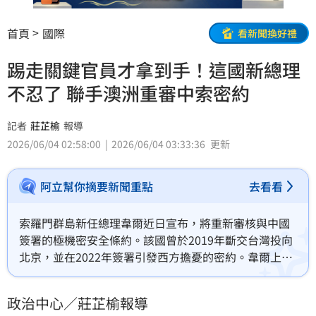
首頁
國際
看新聞換好禮
踢走關鍵官員才拿到手！這國新總理
不忍了 聯手澳洲重審中索密約
記者
莊芷榆
報導
2026/06/04 02:58:00
2026/06/04 03:33:36
更新
阿立幫你摘要新聞重點
去看看
索羅門群島新任總理韋爾近日宣布，將重新審核與中國
簽署的極機密安全條約。該國曾於2019年斷交台灣投向
北京，並在2022年簽署引發西方擔憂的密約。韋爾上任
後大刀闊斧撤換官員才取得文件，承諾將透明化檢視協
議內容。澳洲總理阿爾巴尼斯對此表示歡迎，並同步啟
政治中心／莊芷榆報導
動雙邊戰略談判，意在重整安全與經濟關係，全力抗衡