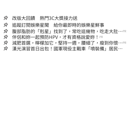
改版大回饋 熱門3C大獎接力送
追蹤訂閱娛樂星聞 給你最即時的娛樂星鮮事
腹部脂肪的「剋星」找到了，常吃這幾物，吃走大肚
PR
囊，瘦出小蠻腰
伴侶和妳一起預防HPV，才有資格說愛妳！
PR
減肥首選，檸檬加它，堅持一週，腰細了，瘦到你懷疑
PR
人生
漢光演習首日出包！國軍現役主戰車「噴裝備」居民撿
到零件…軍方說話了