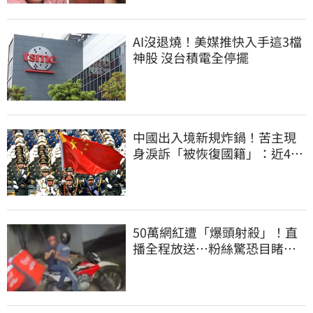
AI沒退燒！美媒推快入手這3檔
神股 沒台積電全停擺
中國出入境新規炸鍋！苦主現
身淚訴「被恢復國籍」：近4億
資產全停擺
50萬網紅遭「爆頭射殺」！直
播全程放送…粉絲驚恐目睹慘
死過程