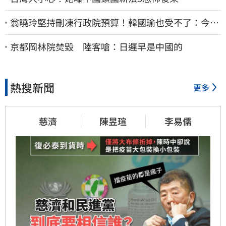
翁曉玲堅持刪凍行政院預算！韓國瑜也受不了：今年
剩4個月你思考一下
京都岡林院焚毀 陸客嗆：日遲早是中國的
熱搜新聞
更多
慈濟
陳昱瑄
李易儒