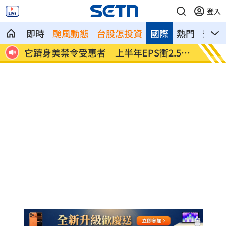
登入
即時
颱風動態
台股怎投資
國際
熱門
影音
網朝
它躋身美禁令受惠者 上半年EPS衝2.58
高溫重
元