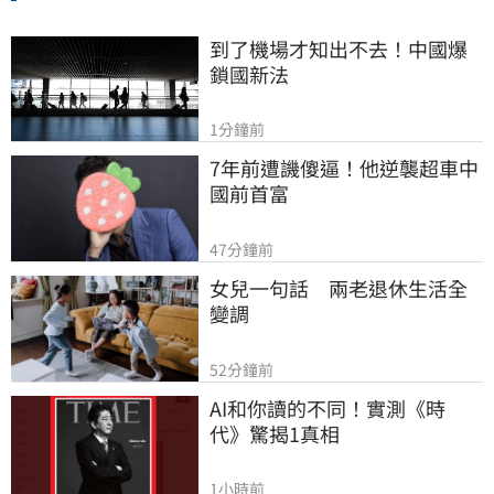
到了機場才知出不去！中國爆
鎖國新法
1分鐘前
7年前遭譏傻逼！他逆襲超車中
國前首富
47分鐘前
女兒一句話　兩老退休生活全
變調
52分鐘前
AI和你讀的不同！實測《時
代》驚揭1真相
1小時前