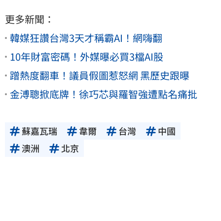
更多新聞：
韓媒狂讚台灣3天才稱霸AI！網嗨翻
10年財富密碼！外媒曝必買3檔AI股
蹭熱度翻車！議員假圖惹怒網 黑歷史跟曝
金溥聰掀底牌！徐巧芯與羅智強遭點名痛批
蘇嘉瓦瑞
韋爾
台灣
中國
澳洲
北京