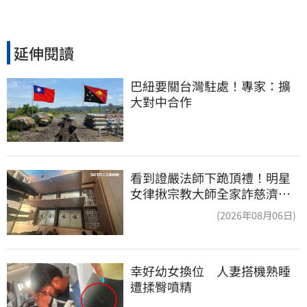
延伸閱讀
巴紐要關台灣駐處！專家：擴
大對中合作
看到證嚴法師下跪頂禮！明星
女律揪宗教大師全家詐慈濟…
全家爽睡黃金堆
(2026年08月06日)
幸好幼女換位　人妻搭機熟睡
遭揉臀噴精