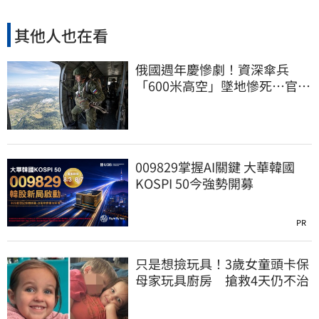
其他人也在看
俄國週年慶慘劇！資深傘兵
「600米高空」墜地慘死…官方
噤聲、畫面瘋傳
009829掌握AI關鍵 大華韓國
KOSPI 50今強勢開募
PR
只是想撿玩具！3歲女童頭卡保
母家玩具廚房 搶救4天仍不治