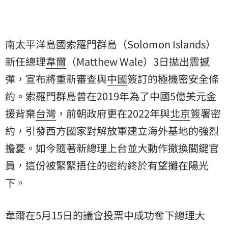
南太平洋島國索羅門群島（Solomon Islands）
新任總理
韋爾
（Matthew Wale）3日拋出震撼
彈，宣布將重新審查與
中國
簽訂的極機密安全條
約。索羅門群島曾在2019年為了中國5億美元金
援背棄
台灣
，前朝政府更在2022年與
北京
簽署密
約，引發西方國家對解放軍建立海外基地的強烈
擔憂。如今隨著新總理上台並大動作撤換關鍵官
員，這份被緊緊捂住的密約終於有望攤在陽光
下。
韋爾在5月15日的議會投票中成功奪下總理大