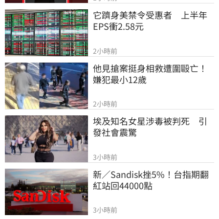
它躋身美禁令受惠者　上半年
EPS衝2.58元
2小時前
他見搶案挺身相救遭圍毆亡！
嫌犯最小12歲
2小時前
埃及知名女星涉毒被判死　引
發社會震驚
3小時前
新／Sandisk挫5%！台指期翻
紅站回44000點
3小時前