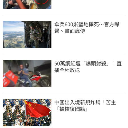
傘兵600米墜地摔死…官方噤
聲、畫面瘋傳
50萬網紅遭「爆頭射殺」！直
播全程放送
中國出入境新規炸鍋！苦主
「被恢復國籍」