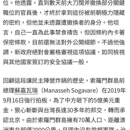
位。他透露，直到數天前大刀闊斧撤換部分關鍵
職位的官員後，才終於拿到這份被前朝極力隱藏
的密約，但他並未透露遭撤換者的身分。他坦
言，自己一直為此事禁食禱告，但因條約內卡著
保密條款，目前還無法對外公開細節。不過他強
調，新政府絕對會嚴格審視這項協議，如同檢視
與其他國家簽訂的安全協議一般。
回顧這段讓民主陣營炸鍋的歷史，索羅門群島前
總理
蘇嘉瓦瑞
（Manasseh Sogavare）在2019年
9月16日強行拍板，為了中方砸下的5億美元重
金，狠心斬斷與台灣長達30多年的邦交，轉而承
認北京。由於索羅門群島擁有70萬人口、距離
澳
洲
東北部僅2000公里，且國內沒有常規軍隊，治