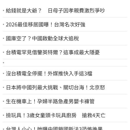
給錢就是大爺？ 日母子因孝親費激烈爭吵
2026最佳移居國曝！台灣名次好強
國庫空了？中國啟動全球大追稅
台積電罕見借鑒英特爾？這事成最大隱憂
沒台積電全停擺！外媒推快入手這3檔
日本將中國列最大挑戰、關切台海！北京怒
生在機車上！孕婦半路急產男嬰卡褲管
撿玩具！3歲女童頭卡玩具廚房 搶救4天亡
台灣人小心！她曝中國鎖國新法3恐怖後果