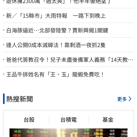
退休擁2300萬「過太爽」！他半年後絕望了
新／「15縣市」大雨特報 一路下到晚上
白海豚逼近…北部發陸警？賈新興揭1關鍵
達人公開0成本滅蟑法！靠剩酒一夜抓2隻
爸爸代簽教召令！兒子未盡後備軍人義務「14天教召
不去」換3個月刑期
王品牛排姓名有「王、玉」龍蝦免費吃！
熱搜新聞
更多
台股
台積電
基金