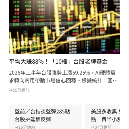
平均大賺88%！「10檔」台股老牌基金
2026年上半年台股強勢上漲59.25%，AI硬體需
求轉向商用帶動市場信心回穩。根據統計，國內
136檔一般股票型基金近半年平均績效達
-455分鐘前
88.25%，大幅超越大盤表現，展現主動式基金選
股抗震實力。其中成立逾十年的長青基金表現亮
眼，如台中銀大發基金績效居冠，顯示長線價值
盤前／台指夜盤彈285點　
美股多收黑！道瓊
佈局優勢。法人指出，全球雲端巨頭持續擴大資
台股拚延續反彈
點　費半小漲39
本支出，台灣AI供應鏈拉貨動能強勁。建議投資
-416分鐘前
-407分鐘前