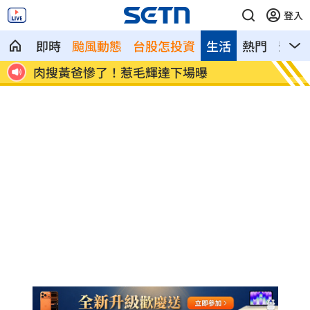
登入
即時
颱風動態
台股怎投資
生活
熱門
影音
盟
肉搜黃爸慘了！惹毛輝達下場曝
川普簽
遊