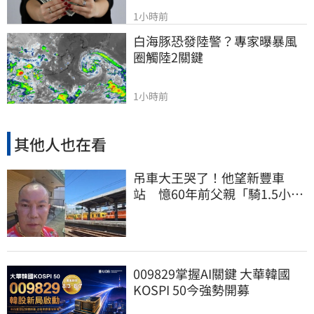
1小時前
白海豚恐發陸警？專家曝暴風
圈觸陸2關鍵
1小時前
其他人也在看
吊車大王哭了！他望新豐車
站 憶60年前父親「騎1.5小時
單車載他圓夢」
009829掌握AI關鍵 大華韓國
KOSPI 50今強勢開募