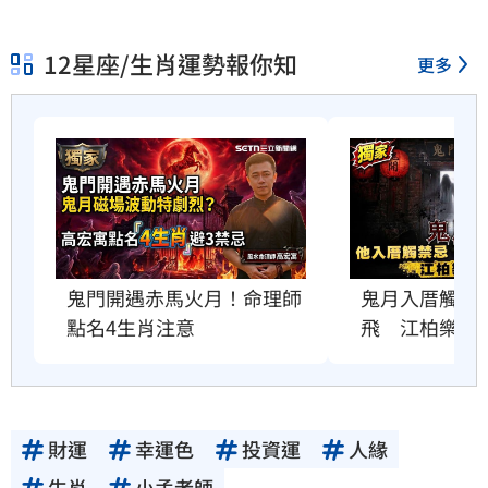
12星座/生肖運勢報你知
更多
鬼門開遇赤馬火月！命理師
鬼月入厝觸禁
點名4生肖注意
飛　江柏樂曝
財運
幸運色
投資運
人緣
生肖
小孟老師