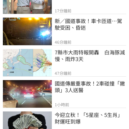
17分鐘前
新／國道事故！車卡匝道…駕
駛受困、昏迷
46分鐘前
7縣市大雨特報開轟　白海豚減
慢、雨炸3天
47分鐘前
國道傳嚴重事故！2車碰撞「撇
頭」3人送醫
1小時前
今迎立秋！「5星座、5生肖」
財運旺到爆