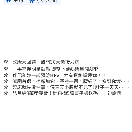
改版大回饋 熱門3C大獎接力送
一手掌握明星動態 即刻下載娛樂星聞APP
伴侶和妳一起預防HPV，才有資格說愛妳！
PR
減肥首選，檸檬加它，堅持一週，腰細了，瘦到你懷疑
PR
人生
起床就先做件事，沒三天小腹就不見了! 肚子一天天變
PR
小！
兒月給8萬孝親費！她自掏5萬買平板送孫 一句話愣原
地「傷心不已」