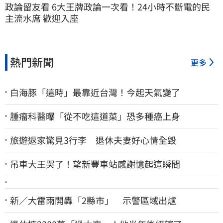
政論留友看 6大王牌政論一次看！24小時不斷電的民
主流水席 歡迎入座
熱門新聞
更多
白海豚「這時」最靠近台灣！今起天氣變了
腫瘤科醫曝「從不吃這道菜」恐多種癌上身
旅遊返家驚見3行李 退休夫妻好心情全毀
吊車大王哭了！望新豐車站感謝憶起這瞬間
新／大雷雨開轟「2縣市」 示警區域出爐