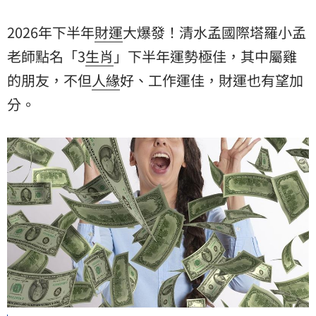
2026年下半年
財運
大爆發！清水孟國際塔羅
小孟
老師
點名「3
生肖
」下半年運勢極佳，其中屬雞
的朋友，不但
人緣
好、工作運佳，財運也有望加
分。