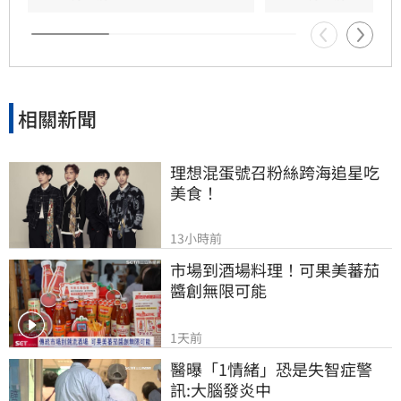
人後續聚焦資通訊與電子零組件產業，鎖定ABF
載板、PCB及AI ASIC客製化晶片等實質受惠族
群，作為掌握下波行情的關鍵配置，以應對多變
市場節奏。
相關新聞
理想混蛋號召粉絲跨海追星吃
美食！
13小時前
市場到酒場料理！可果美蕃茄
醬創無限可能
1天前
醫曝「1情緒」恐是失智症警
訊:大腦發炎中