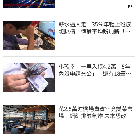
PR
薪水逼人走！35％年輕上班族
想跳槽 轉職平均盼加薪「破
萬元」
小確幸！一早入帳4.2萬「5年
內沒申請充公」 還有18筆錢
連發到8月底
花2.5萬進機場貴賓室竟變菜市
場！網紅排隊氣炸 未來恐改動
態收費