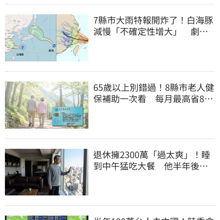
7縣市大雨特報開炸了！白海豚
減慢「不確定性增大」 劇烈
降雨狂轟3天
65歲以上別錯過！8縣市老人健
保補助一次看 每月最高省826
元
退休擁2300萬「過太爽」！睡
到中午猛吃大餐 他半年後絕
望了