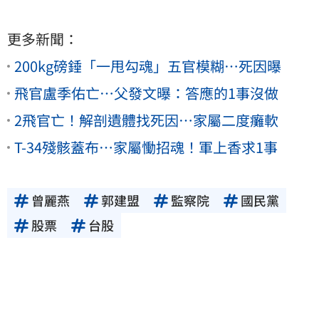
更多新聞：
200kg磅錘「一甩勾魂」五官模糊…死因曝
飛官盧季佑亡…父發文曝：答應的1事沒做
2飛官亡！解剖遺體找死因…家屬二度癱軟
T-34殘骸蓋布…家屬慟招魂！軍上香求1事
曾麗燕
郭建盟
監察院
國民黨
股票
台股