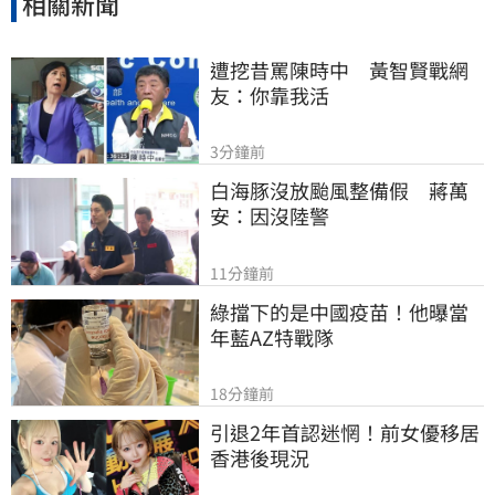
相關新聞
遭挖昔罵陳時中　黃智賢戰網
友：你靠我活
3分鐘前
白海豚沒放颱風整備假　蔣萬
安：因沒陸警
11分鐘前
綠擋下的是中國疫苗！他曝當
年藍AZ特戰隊
18分鐘前
引退2年首認迷惘！前女優移居
香港後現況