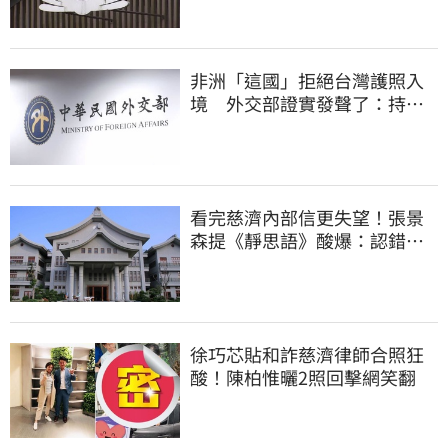
非洲「這國」拒絕台灣護照入
境 外交部證實發聲了：持續
交涉聯繫
看完慈濟內部信更失望！張景
森提《靜思語》酸爆：認錯有
那麼難？
徐巧芯貼和詐慈濟律師合照狂
酸！陳柏惟曬2照回擊網笑翻