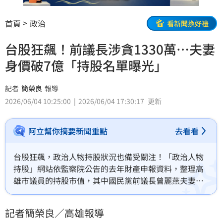
首頁
政治
看新聞換好禮
台股狂飆！前議長涉貪1330萬…夫妻
身價破7億「持股名單曝光」
記者
簡榮良
報導
2026/06/04 10:25:00
2026/06/04 17:30:17
更新
阿立幫你摘要新聞重點
去看看
台股狂飆，政治人物持股狀況也備受關注！「政治人物
持股」網站依監察院公告的去年財產申報資料，整理高
雄市議員的持股市值，其中國民黨前議長曾麗燕夫妻
檔，以超過7億元資產奪冠。兩人名下共持有28檔有價
證券，其中宏總、宏總投資開發公司、宏統營造公司的
記者簡榮良／高雄報導
持股比例就高達98%。這點連法院都認證，由於曾麗燕