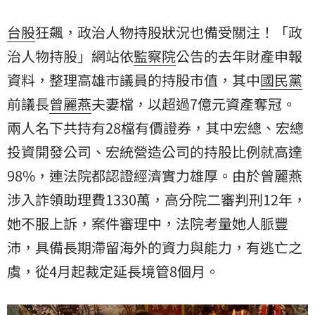
涉入詐領助理費1330萬，高分院二審仍判12年，法院考
量她經濟實力雄厚，人脈豐沛，有逃亡之虞，從4月起裁
台股
狂飆，政治人物持股狀況也備受關注！「政
定延長境管8個月。
治人物持股」網站依
監察院
公告的去年財產申報
資料，整理高雄市議員的持股市值，其中
國民黨
前議長
曾麗燕
夫妻檔，以超過7億元資產奪冠。
兩人名下共持有28檔有價證券，其中宏總、宏總
投資開發公司、宏統營造公司的持股比例就高達
98%，連法院都認證經濟實力雄厚。由於曾麗燕
涉入詐領助理費1330萬，高分院二審判刑12年，
她不服上訴，案件審理中，法院考量她人脈豐
沛，具備長期滯留海外的資力與能力，有逃亡之
虞，從4月起裁定延長境管8個月。