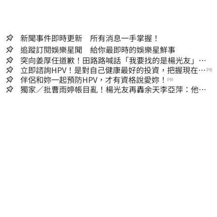
新聞事件即時更新 所有消息一手掌握！
追蹤訂閱娛樂星聞 給你最即時的娛樂星鮮事
突向姜厚任道歉！田路路喊話「我要找的是楊光友」：
當時太衝動
立即諮詢HPV！是對自己健康最好的投資，把握現在不
PR
嫌晚！
伴侶和妳一起預防HPV，才有資格說愛妳！
PR
獨家／批曹雨婷帳目亂！楊光友再轟余天李亞萍：他們
工會跟演藝圈沒關