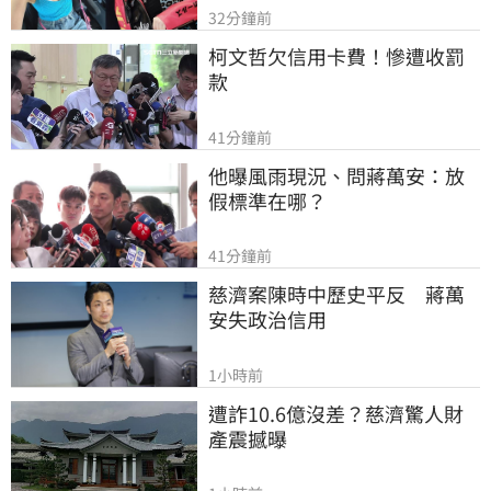
32分鐘前
柯文哲欠信用卡費！慘遭收罰
款
41分鐘前
他曝風雨現況、問蔣萬安：放
假標準在哪？
41分鐘前
慈濟案陳時中歷史平反　蔣萬
安失政治信用
1小時前
遭詐10.6億沒差？慈濟驚人財
產震撼曝