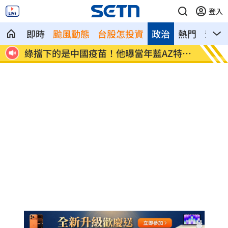
登入
即時
颱風動態
台股怎投資
政治
熱門
影音
接連
綠擋下的是中國疫苗！他曝當年藍AZ特戰
遭AI
隊