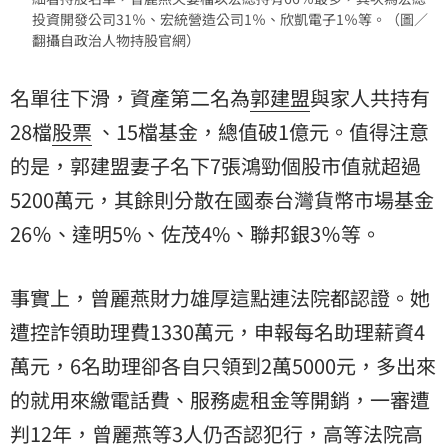
投資開發公司31％、宏統營造公司1％、欣凱電子1％等。（圖／
翻攝自政治人物持股官網）
名單往下滑，資產第二名為
郭建盟
與家人共持有
28檔
股票
、15檔基金，總值破1億元。值得注意
的是，郭建盟妻子名下7張鴻勁個股市值就超過
5200萬元，其餘則分散在國泰台灣貨幣市場基金
26％、達明5%、佐茂4%、聯邦銀3％等。
事實上，曾麗燕財力雄厚這點連法院都認證。她
遭控詐領助理費1330萬元，申報每名助理薪資4
萬元，6名助理卻各自只領到2萬5000元，多出來
的就用來繳電話費、服務處租金等開銷，一審遭
判12年，曾麗燕等3人仍否認犯行，高等法院高