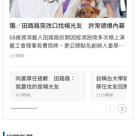
獨／田路路突改口找楊光友　許常德爆內幕
68歲資深藝人田路路近期因經濟困境多次槓上演
藝工會理事長曹雨婷，更公開點名創辦人姜厚任
出面，事後卻發文坦言搞錯對象，真正想找的是
2小時前
前理事長楊光友。楊光友對此回應，質疑田路路
晚年困頓不應全歸咎於工會。對此，音樂人許常
德出面緩頰，建議田路路應先安頓好生活，並提
向姜厚任道歉　田路路：
自稱台大學姐遭
議透過口述歷史記錄資深藝人的故事。許常德同
我要找的是楊光友
厚任女友回應了
時批評現任理事長曹雨婷不應神隱，呼籲工會應
3小時前
11小時前
展現具體作為照顧資深藝人，而非僅提供勞健保
功能。整起事件引發關注，田路路則強調目前先
處理身體狀況，後續發展仍待觀察。