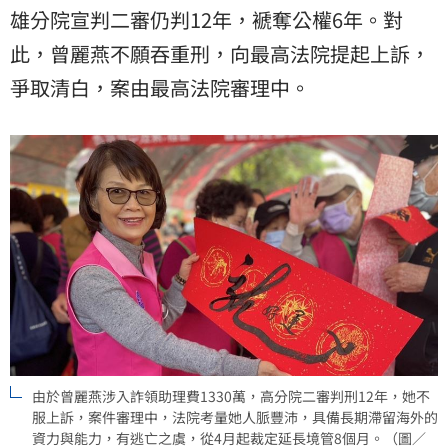
雄分院宣判二審仍判12年，褫奪公權6年。對
此，曾麗燕不願吞重刑，向最高法院提起上訴，
爭取清白，案由最高法院審理中。
由於曾麗燕涉入詐領助理費1330萬，高分院二審判刑12年，她不
服上訴，案件審理中，法院考量她人脈豐沛，具備長期滯留海外的
資力與能力，有逃亡之虞，從4月起裁定延長境管8個月。（圖／