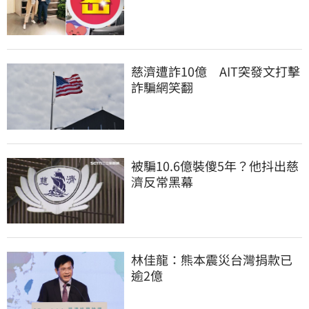
慈濟遭詐10億　AIT突發文打擊
詐騙網笑翻
被騙10.6億裝傻5年？他抖出慈
濟反常黑幕
林佳龍：熊本震災台灣捐款已
逾2億