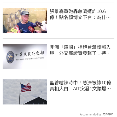
張景森重砲轟慈濟遭詐10.6
億！點名顏博文下台：為什麼
這麼好騙？
非洲「這國」拒絕台灣護照入
境 外交部證實發聲了：持續
交涉聯繫
藍曾嗆陳時中！慈濟被詐10億
真相大白 AIT突發1文酸爆…
他笑：真的很會
Recommended by