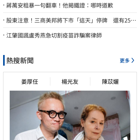
蔣萬安粗暴一句翻車！他揭鐵證：哪時道歉
股東注意！三商美邦將下市「這天」停牌 還有252
名千張大戶
江肇國諷盧秀燕急切割疫苗詐騙案律師
熱搜新聞
更多
姜厚任
楊光友
陳苡孋