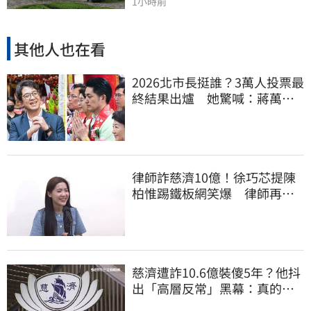
1小時前
其他人也在看
2026北市長挺誰？3萬人投票最
終結果出爐 她驚喊：蔣萬安
真該緊張了
律師詐慈濟10億！徐巧芯提陳
柏惟踢鐵板網笑爆 律師再曬1
照補刀
慈濟遭詐10.6億裝傻5年？他抖
出「高層反常」黑幕：真的不
知情？