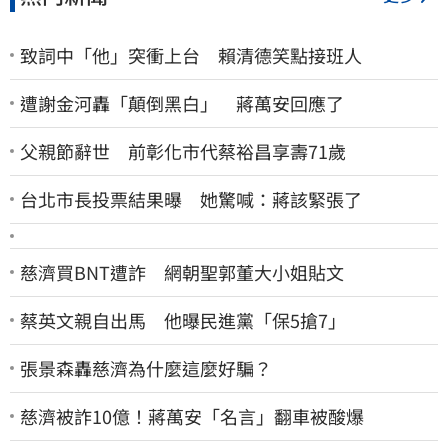
致詞中「他」突衝上台 賴清德笑點接班人
遭謝金河轟「顛倒黑白」 蔣萬安回應了
父親節辭世 前彰化市代蔡裕昌享壽71歲
台北市長投票結果曝 她驚喊：蔣該緊張了
慈濟買BNT遭詐 網朝聖郭董大小姐貼文
蔡英文親自出馬 他曝民進黨「保5搶7」
張景森轟慈濟為什麼這麼好騙？
慈濟被詐10億！蔣萬安「名言」翻車被酸爆