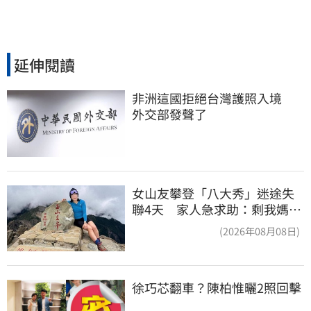
延伸閱讀
非洲這國拒絕台灣護照入境　
外交部發聲了
女山友攀登「八大秀」迷途失
聯4天 家人急求助：剩我媽還
沒找到
(2026年08月08日)
徐巧芯翻車？陳柏惟曬2照回擊