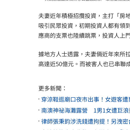
夫妻近年積極招攬投資，主打「房
吸引民眾投資，初期投資人都有領
應商的支票也陸續跳票，投資人上
據地方人士透露，夫妻倆近年來所
高達近50億元。而被害人也已串聯
更多新聞：
穿涼鞋逛廟口夜市出事！女遊客遭
南澳神祕海灘露營 1男1女遭巨
律師張秉鈞涉洗錢遭拘提！另洩密