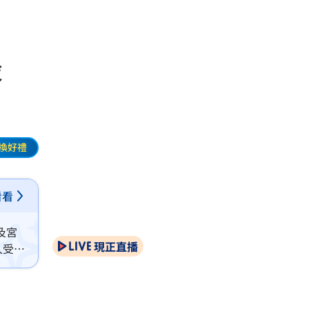
人設
換好禮
看看
及宮
現正直播
人受