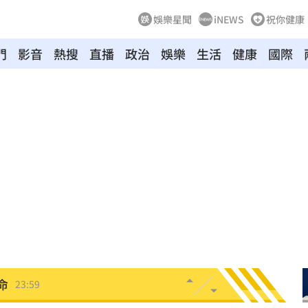
娛樂星聞
iNEWS
祝你健康
門
影音
熱搜
直播
政治
娛樂
生活
健康
國際
造假
00:18
旺
00:15
特報
00:01
命
23:59