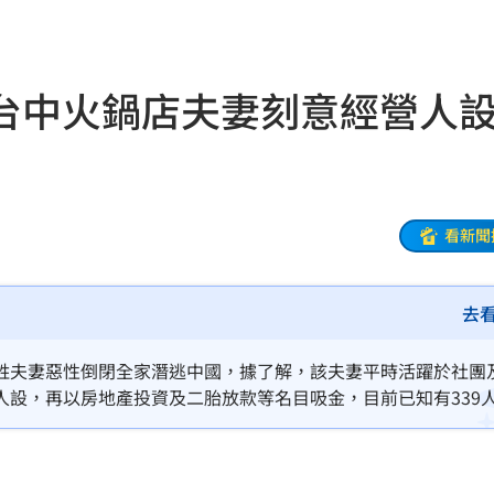
關注
23:50
互動
23:40
台中火鍋店夫妻刻意經營
衛隊
23:37
溫
23:34
足壇
23:31
看新聞
體
23:29
」
23:27
去
主導
23:25
姓夫妻惡性倒閉全家潛逃中國，據了解，該夫妻平時活躍於社團
設，再以房地產投資及二胎放款等名目吸金，目前已知有339
23:22
23:21