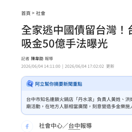
費仔確定成自由球員 下一步動向引人
首頁
社會
米蘭達離婚奧蘭多布魯13年！罕談前夫
全家逃中國債留台灣！
美制裁杜拜加密幣交所！控助伊朗革命
吸金50億手法曝光
美就業數據爆冷 這信號Fed升息警報降
梅西父親病逝享壽68歲 一路陪伴兒闖
記者
陳韋劭
報導
2026/06/04 14:11:00
2026/06/04 17:02:02
更新
5登山客2025年雪崩失蹤 尼泊爾尋獲遺
喝錯傷身！營養師整理喝咖啡「7大守則
阿立幫你摘要新聞重點
美：東南亞詐騙園區多由中國背景組織
台中市知名連鎖火鍋店「丹水滾」負責人黃姓、洪
廟活動，在地方人脈相當廣闊，刻意營造多金樂施人
拆監獄家書見「叫別人老婆」人妻氣炸
害，損失金額高達50億元。
ETF存到2千萬退休！他因1封信重回職場
社會中心／
台中
報導