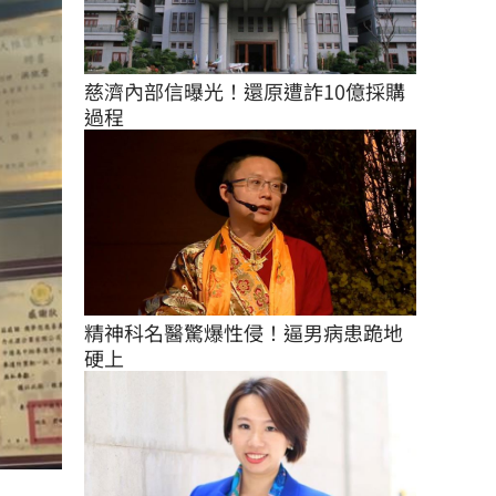
慈濟內部信曝光！還原遭詐10億採購
過程
精神科名醫驚爆性侵！逼男病患跪地
硬上