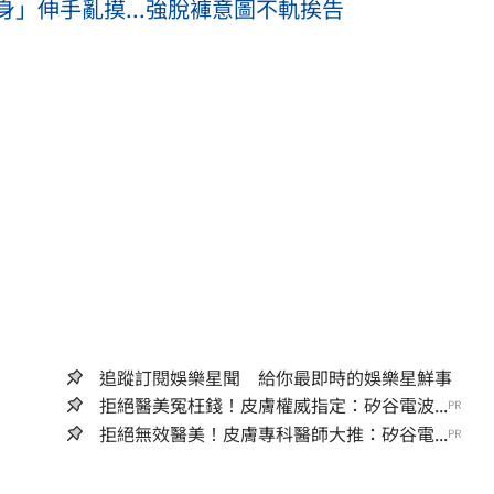
」伸手亂摸...強脫褲意圖不軌挨告
追蹤訂閱娛樂星聞 給你最即時的娛樂星鮮事
拒絕醫美冤枉錢！皮膚權威指定：矽谷電波...
PR
拒絕無效醫美！皮膚專科醫師大推：矽谷電...
PR