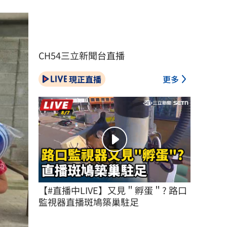
CH54三立新聞台直播
現正直播
更多
【#直播中LIVE】又見＂孵蛋＂? 路口
監視器直播斑鳩築巢駐足