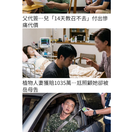
父代簽…兒「14天教召不去」付出慘
痛代價
植物人妻獲賠1035萬…尪照顧她卻被
岳母告