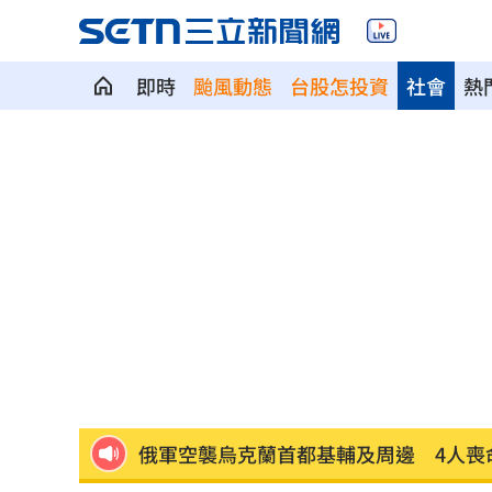
即時
颱風動態
台股怎投資
社會
熱
劍橋最年輕黑人教授閃辭！爆論文抄襲
遊日瘋買恢復衣「穿」越疲勞 2因素助
煮菜遭婆婆關火還一路追罵！丈...
00:12
新／白海豚近北部海面！氣象署發豪雨
南電Q2財報公布後 目標價調升
00:00
俄軍空襲烏克蘭首都基輔及周邊 4人喪