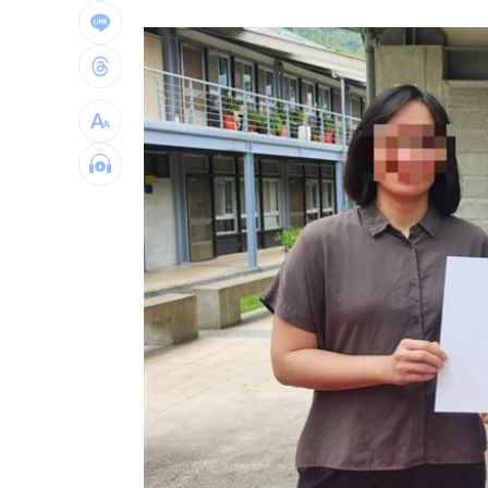
社宅包租爆糾紛 房客控業者硬闖屋內
馬斯克蓋地球最大晶圓廠 專家揭3大隱
泰國校園槍擊案增至9死 12歲女童不治
蔣市政一團糟？活動背板誤植HappiMes
台灣彩券開獎直播中
20:31
LIVE三立+24小時直播
15:27
三立iNEWS新聞台線上直播
18:00
商場戰國來臨 台中「頂奢大道」逐漸
台彩父親節推新刮刮樂千萬頭獎超「爸
「拍片人的多重宇宙」職涯論壇9/12登