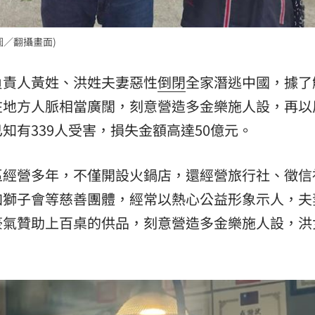
熱潮
10:00
／翻攝畫面)
15
負責人黃姓、洪姓夫妻惡性
倒閉
全家潛逃中國，據了
在地方人脈相當廣闊，刻意營造多金樂施人設，再以
知有339人受害，損失金額高達50億元。
區經營多年，不僅開設火鍋店，還經營旅行社、徵信
加獅子會等慈善團體，經常以熱心公益形象示人，夫
豪氣贊助上百桌的供品，刻意營造多金樂施人設，洪