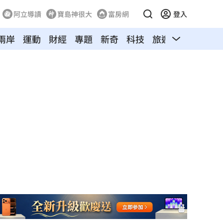
阿立導讀
寶島神很大
富房網
登入
兩岸
運動
財經
專題
新奇
科技
旅遊
汽車
寵物