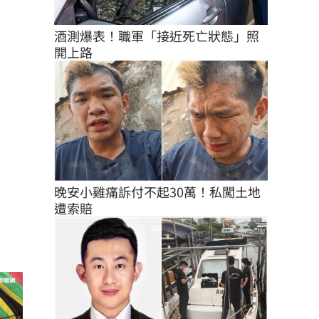
酒測爆表！職軍「接近死亡狀態」照
開上路
晚安小雞痛訴付不起30萬！私闖土地
遭索賠