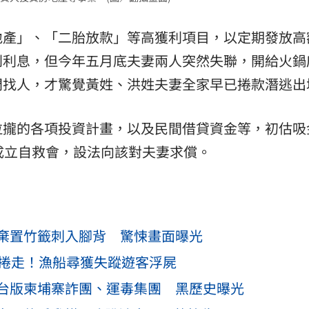
地產」、「二胎放款」等高獲利項目，以定期發放高
到利息，但今年五月底夫妻兩人突然失聯，開給火鍋
門找人，才驚覺黃姓、洪姓夫妻全家早已捲款潛逃出
拉攏的各項投資計畫，以及民間借貸資金等，初估吸
成立自救會，設法向該對夫妻求償。
棄置竹籤刺入腳背 驚悚畫面曝光
浪捲走！漁船尋獲失蹤遊客浮屍
台版柬埔寨詐團、運毒集團 黑歷史曝光