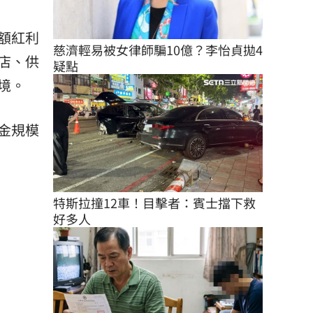
額紅利
慈濟輕易被女律師騙10億？李怡貞拋4
店、供
疑點
境。
金規模
特斯拉撞12車！目擊者：賓士擋下救
好多人