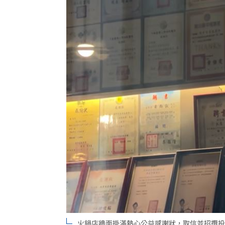
火鍋店牆面掛滿熱心公益感謝狀，取信並招攬投