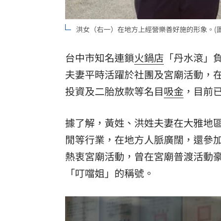
8國球員齊聚高雄 Formosa 7s掀足球
洪女（右一）在地方上經營樂善好施的形象。(圖
理想混蛋號召粉絲跨海追星吃美食！
18:
台中市知名連鎖
火鍋店
「丹水滾」
夫妻平時活躍於社團及宮廟活動，
投資及二胎放款等名目
吸金
，目前已
據了解，黃姓、洪姓夫妻在大雅地
閒等行業，在地方人脈廣闊，還參
熱衷宮廟活動，曾在宮廟普渡活動
「叮噹姐」的稱號。