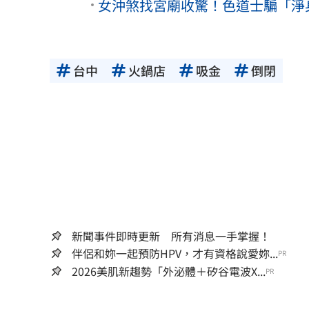
女沖煞找宮廟收驚！色道士騙「淨身
台中
火鍋店
吸金
倒閉
新聞事件即時更新 所有消息一手掌握！
伴侶和妳一起預防HPV，才有資格說愛妳...
PR
2026美肌新趨勢「外泌體＋矽谷電波X...
PR