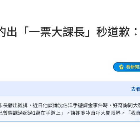
關注
23:50
互動
23:40
釣出「一票大課長」秒道歉
衛隊
23:37
溫
23:34
足壇
23:31
看新聞
體
23:29
去
」
23:27
主導
23:25
市長發出雞排，近日他談論沈伯洋手遊課金事件時，好奇詢問大
己曾經課過超過1萬在手遊上」，讓謝寒冰直呼大開眼界，「我
23:22
辦法澄清這一點，我現在才知道原來這才是社會的現實面，實在
23:21