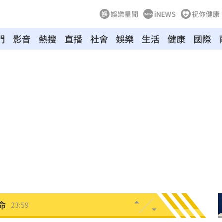
娛樂星聞
iNEWS
祝你健康
門
影音
熱搜
直播
社會
娛樂
生活
健康
國際
向
01:22
多日
01:08
造假
00:18
旺
00:15
台傭
00:12
特報
00:01
命
23:59