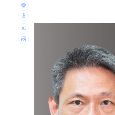
社宅包租爆糾紛 房客控業者硬闖屋內
馬斯克蓋地球最大晶圓廠 專家揭3大隱
台灣彩券開獎直播中
20:31
LIVE三立+24小時直播
15:27
三立iNEWS新聞台線上直播
18:00
商場戰國來臨 台中「頂奢大道」逐漸
台彩父親節推新刮刮樂千萬頭獎超「爸
「拍片人的多重宇宙」職涯論壇9/12登
8國球員齊聚高雄 Formosa 7s掀足球
理想混蛋號召粉絲跨海追星吃美食！
18: