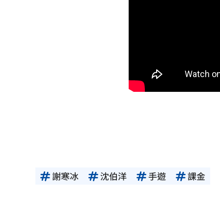
謝寒冰
沈伯洋
手遊
課金