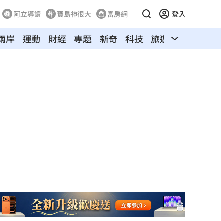
阿立導讀
寶島神很大
富房網
登入
兩岸
運動
財經
專題
新奇
科技
旅遊
汽車
寵物