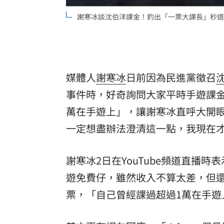
謝寒冰談沈伯洋課金！釣出「一票大課長」秒道
媒體人
謝寒冰
日前因為民進黨徵召
事件時，好奇詢問大家平時手遊課
萬在手遊上」，讓謝寒冰直呼大開
一定想盡辦法澄清這一點，我現在
謝寒冰2日在YouTube頻道直播
遊免費仔，雖然收入不算太差，但
票，「自己曾經課過超過1萬在手遊