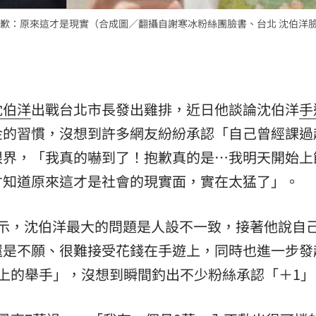
歉：原來這才是現實（合成圖／翻攝自謝寒冰粉絲團臉書、台北 沈伯洋
沈伯洋
出戰台北市長發出雞排，近日他談論沈伯洋
手
金的習慣，沒想到許多網友紛紛承認「自己曾經課過
眼界，「我真的嚇到了！抱歉真的是…我明天開始上
才知道原來這才是社會的現實面，實在太猛了」。
時表示，沈伯洋最大的問題是人設不一致，接著他說自
還是不願、很難接受花錢在手遊上，同時也進一步發
上的舉手」，沒想到瞬間釣出不少粉絲承認「＋1」