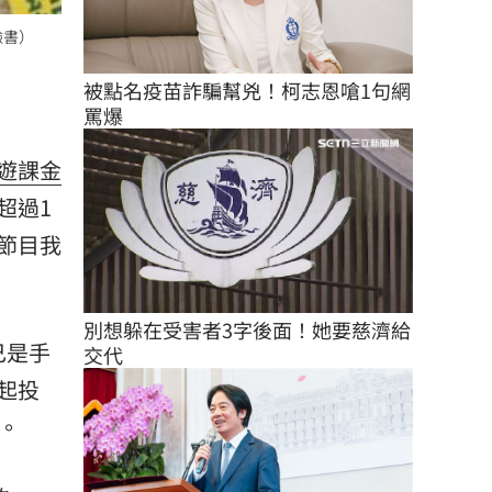
臉書）
被點名疫苗詐騙幫兇！柯志恩嗆1句網
罵爆
遊
課金
超過1
節目我
別想躲在受害者3字後面！她要慈濟給
己是手
交代
起投
。