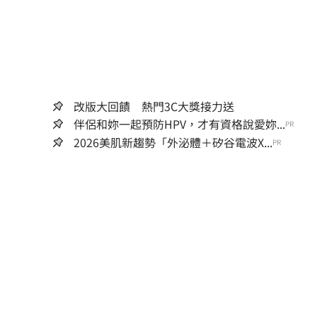
改版大回饋 熱門3C大獎接力送
伴侶和妳一起預防HPV，才有資格說愛妳...
PR
2026美肌新趨勢「外泌體＋矽谷電波X...
PR