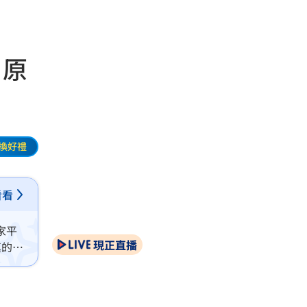
：原
換好禮
看看
家平
現正直播
真的嚇
太猛