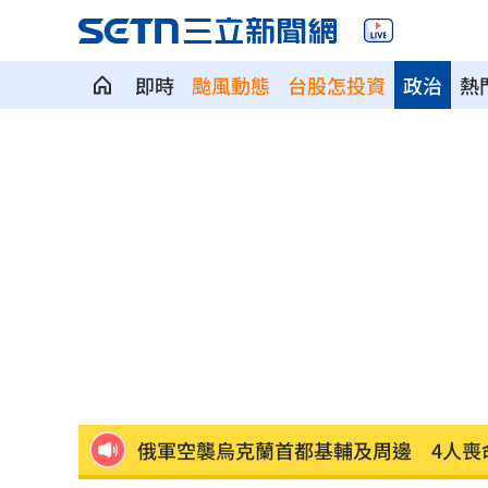
即時
颱風動態
台股怎投資
政治
熱
Fed沒升息股市跌 投信揭下一步布局方
少女在家產子男嬰夭折 裹毛巾藏住處
劍橋最年輕黑人教授閃辭！爆論文抄襲
遊日瘋買恢復衣「穿」越疲勞 2因素助
煮菜遭婆婆罵！尫勸別計較 人妻嘆像
新／白海豚近北部海面！氣象署發豪雨
南電Q2財報公布後 目標價調升
00:00
俄軍空襲烏克蘭首都基輔及周邊 4人喪