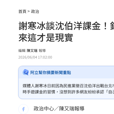
費仔確定成自由球員 下一步動向引人
首頁
政治
米蘭達離婚奧蘭多布魯13年！罕談前夫
謝寒冰談沈伯洋課金！
美制裁杜拜加密幣交所！控助伊朗革命
來這才是現實
美就業數據爆冷 這信號Fed升息警報降
梅西父親病逝享壽68歲 一路陪伴兒闖
編輯
陳又瑞
報導
2026/06/04 17:02:00
5登山客2025年雪崩失蹤 尼泊爾尋獲遺
阿立幫你摘要新聞重點
喝錯傷身！營養師整理喝咖啡「7大守則
美：東南亞詐騙園區多由中國背景組織
媒體人謝寒冰日前因為民進黨徵召沈伯洋出戰台北
時手遊課金的習慣，沒想到許多網友紛紛承認「自
拆監獄家書見「叫別人老婆」人妻氣炸
到了！抱歉真的是…我明天開始上節目我一定想盡
了」。
政治中心／陳又瑞報導
ETF存到2千萬退休！他因1封信重回職場