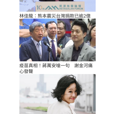
林佳龍：熊本震災台灣捐款已逾2億
疫苗真相！蔣萬安嗆一句　謝金河痛
心發聲