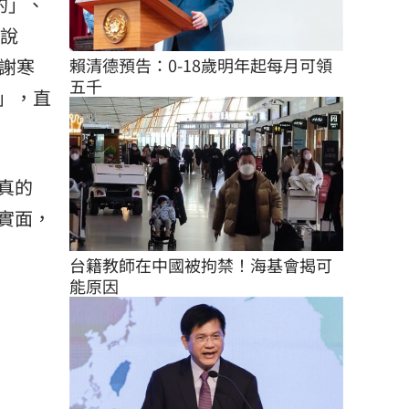
的」、
一說
謝寒
賴清德預告：0-18歲明年起每月可領
五千
」，直
真的
實面，
台籍教師在中國被拘禁！海基會揭可
能原因