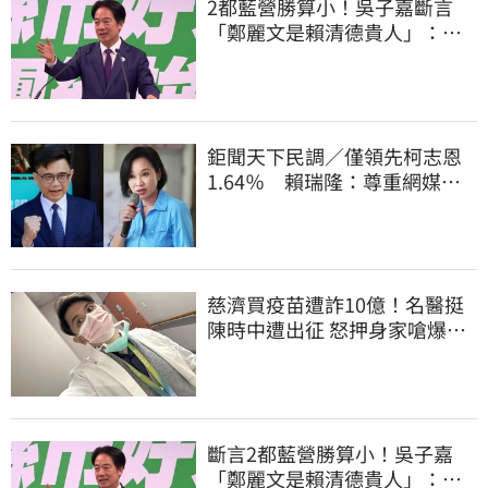
2都藍營勝算小！吳子嘉斷言
「鄭麗文是賴清德貴人」：保
送2028連任總統
鉅聞天下民調／僅領先柯志恩
1.64％ 賴瑞隆：尊重網媒特
殊調查方式
慈濟買疫苗遭詐10億！名醫挺
陳時中遭出征 怒押身家嗆爆藍
白粉
斷言2都藍營勝算小！吳子嘉
「鄭麗文是賴清德貴人」：保