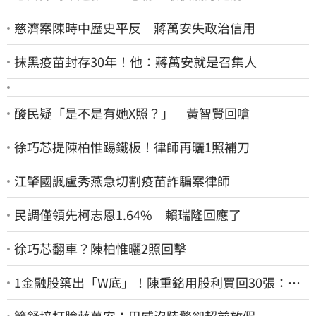
慈濟案陳時中歷史平反 蔣萬安失政治信用
抹黑疫苗封存30年！他：蔣萬安就是召集人
酸民疑「是不是有她X照？」 黃智賢回嗆
徐巧芯提陳柏惟踢鐵板！律師再曬1照補刀
江肇國諷盧秀燕急切割疫苗詐騙案律師
民調僅領先柯志恩1.64% 賴瑞隆回應了
徐巧芯翻車？陳柏惟曬2照回擊
1金融股築出「W底」！陳重銘用股利買回30張：堅
固穩定的搖錢樹