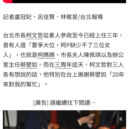
記者盧冠妃、呂佳賢、林敬旻/台北報導
台北市長
柯文哲
從素人參政至今已經上任三年，
曾有人道「要爭大位，柯P缺少不了三位女
人」，也就是
柯媽媽
、市長夫人陳佩琪以及辦公
室主任
蔡壁如
。而在
三周年
這天，柯文哲對三人
各有想說的話，他特別在台上謝謝蔡壁如「20年
來對我的幫忙」。
[廣告] 請繼續往下閱讀…