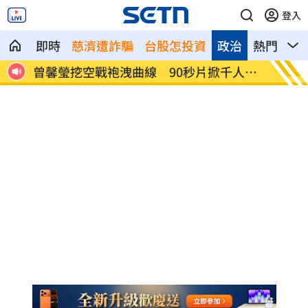
登入
即時
慈濟遭詐騙
台股怎投資
政治
熱門
影
選
曾馨瑩挖空戰袍洩曲線 90秒片掀千人朝
前夫整
聖
訴