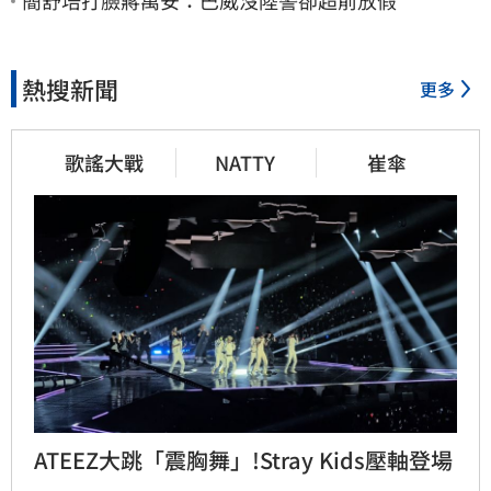
簡舒培打臉蔣萬安：巴威沒陸警卻超前放假
熱搜新聞
更多
歌謠大戰
NATTY
崔傘
ATEEZ大跳「震胸舞」!Stray Kids壓軸登場