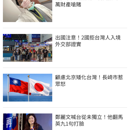
萬財產嗆賭
出國注意！2國拒台灣人入境　
外交部證實
顧慮北京矮化台灣！長崎市惹
眾怒
鄭麗文喊台從未獨立！他翻馬
英九1句打臉