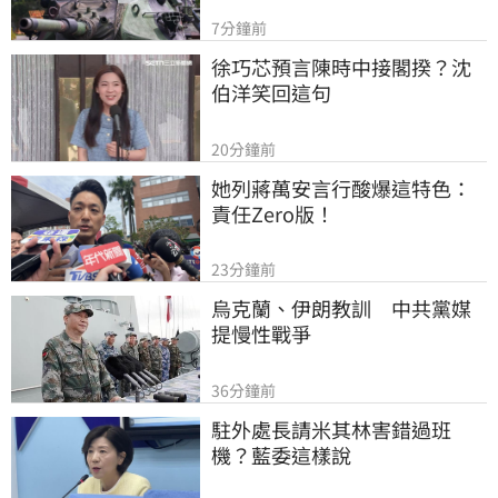
7分鐘前
徐巧芯預言陳時中接閣揆？沈
伯洋笑回這句
20分鐘前
她列蔣萬安言行酸爆這特色：
責任Zero版！
23分鐘前
烏克蘭、伊朗教訓　中共黨媒
提慢性戰爭
36分鐘前
駐外處長請米其林害錯過班
機？藍委這樣說