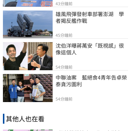
43分鐘前
雄風飛彈發射車部署澎湖　學
者揭反艦作戰
45分鐘前
沈伯洋曝蔣萬安「既視感」很
像這個人
54分鐘前
中聯油案　藍絕食4青年告卓榮
泰貪污圖利
54分鐘前
其他人也在看