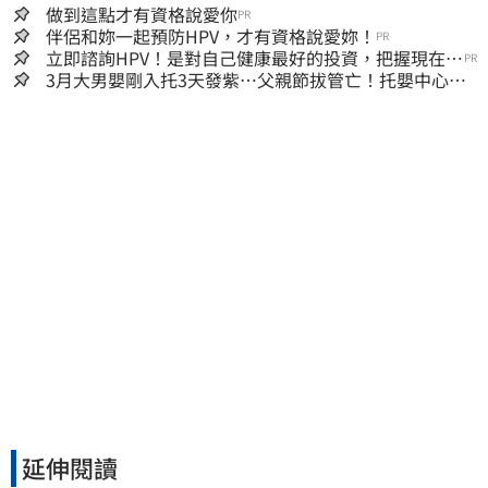
做到這點才有資格說愛你
PR
伴侶和妳一起預防HPV，才有資格說愛妳！
PR
立即諮詢HPV！是對自己健康最好的投資，把握現在不
PR
嫌晚！
3月大男嬰剛入托3天發紫…父親節拔管亡！托嬰中心回9
字
延伸閱讀