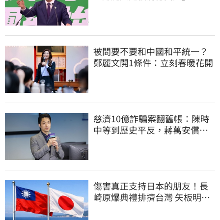
送2028連任總統
被問要不要和中國和平統一？
鄭麗文開1條件：立刻春暖花開
慈濟10億詐騙案翻舊帳：陳時
中等到歷史平反，蔣萬安償還
2022政治利息
傷害真正支持日本的朋友！長
崎原爆典禮排擠台灣 矢板明夫
怒了