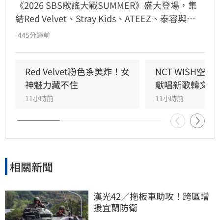
《2026 SBS歌謠大戰SUMMER》盛大登場，集
結Red Velvet、Stray Kids、ATEEZ、泰容與
KISS OF LIFE等超人氣偶像。ATEEZ以高強度舞
-445分鐘前
蹈炸翻全場，崔傘的經典震胸舞更引發熱議；壓
軸的Stray Kids接連演出四首熱門曲目，展現舞
台王者魅力。此外，SEVENTEEN DINO以分身
Red Velvet粉色系美炸！女
NCT WISH空
Picheolin身份帶來復古感十足的Solo演出；
神魅力藏不住
獻唱新歌韓文版
KISS OF LIFE則憑藉火辣俐落的舞台與NATTY的
11小時前
11小時前
飛吻互動，成為當晚粉絲討論焦點。眾星雲集的
精彩演出，為觀眾帶來一場視覺與聽覺的頂級饗
宴，成功炒熱今夏歌壇話題。
相關新聞
漢光42／拖板車助攻！跨區增
援宜蘭防衛