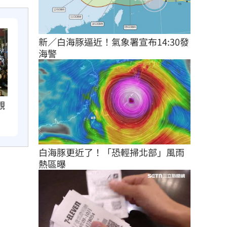
新／白海豚逼近！氣象署宣布14:30發
海警
觀
白海豚更近了！「恐輕掃北部」風雨
熱區曝