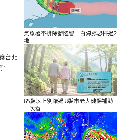
氣象署不排除發陸警　白海豚恐掃過2
地
讓台北
第1
65歲以上別錯過 8縣市老人健保補助
一次看