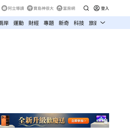
阿立導讀
寶島神很大
富房網
登入
兩岸
運動
財經
專題
新奇
科技
旅遊
汽車
寵物