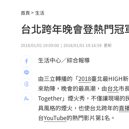
林庭謙加盟戰神 球團街頭狂發3000份
首頁
生活
《蜘蛛人》結婚了！湯姆千黛亞甜炸英
台北跨年晚會登熱門冠軍
林琇琪父親肝癌病逝！錄音室驚現亡父
小秦漢張海漢逝世享壽68歲！後事低調
2018/01/01 19:09:00
2018/01/01 19:16:59
更新
小24歲女友學歷遭疑！姜厚任霸氣護愛
生活中心／綜合報導
肥大叔離世享年46歲 對手丟丟妹悼念
由三立轉播的「
2018
臺北最HIGH
醋男14刀捅肺殺情敵！裹屍棄溝判無期
來助陣，晚會的最高潮，由
台北
市
執法重壓 外送平台還有選擇？
13:00
Together」煙火秀，不僅讓現
具風格的煙火，也使台北跨年的
直
Audi限定福利 帶車迷前進F1新加坡大
台
YouTube
的熱門影片第1名。
有線電視員工「姿勢像休息」竟已死12hr