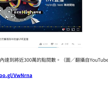
達到將近300萬的點閱數。（圖／翻攝自YouTub
goo.gl/VwNrna