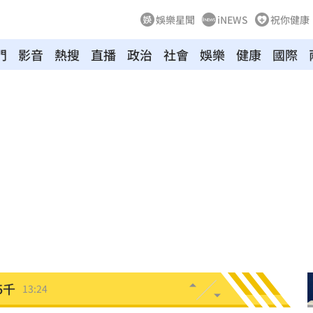
娛樂星聞
iNEWS
祝你健康
門
影音
熱搜
直播
政治
社會
娛樂
健康
國際
青了
13:34
崩
13:33
道歉
13:30
鏡人
13:29
應了
13:26
5千
13:24