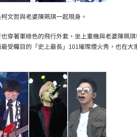
長柯文哲與老婆陳珮琪一起現身。
哲也穿著軍綠色的飛行外套，坐上重機與老婆陳珮琪
最受矚目的「史上最長」101璀璨煙火秀，也在大