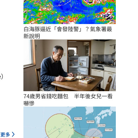
白海豚逼近「會發陸警」？氣象署最
新說明
e）
74歲男省錢吃麵包　半年後女兒一看
嚇慘
更多