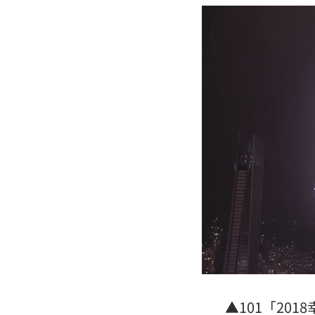
金融族群開趴放紅煙火 這2檔沒被邀請
王凱靈堂開放 「純白燦笑遺照」曝光
內政部貪官收百萬放水 重判3年8月將
曾任中市法扶顧問 女律公益人設取信
台灣彩券開獎直播中
20:31
LIVE三立+24小時直播
15:27
三立iNEWS新聞台線上直播
18:00
台彩父親節推新刮刮樂千萬頭獎超「爸
商場戰國來臨 台中「頂奢大道」逐漸
▲101「2018
「拍片人的多重宇宙」職涯論壇9/12登