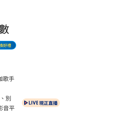
數
換好禮
咖歌手
麗、別
現正直播
影音平