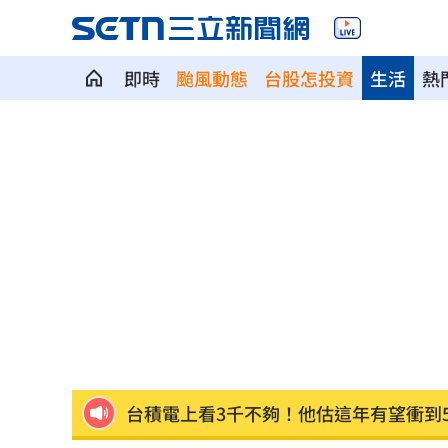
即時
颱風動態
台股怎投資
生活
熱
《百味》王凱驟逝 製作人靈堂悼念殺
亮哲父愛爆發！15年前第一次抱女兒淚
點名「這兩柯」 她：都欠陳時中一個
獨／遭黑「假開店、真選舉」闆娘曝藏
小刀驚傳離婚台玻千金 孫德榮鬆口回
台積電上看3千不夠！他估這年有望衝到