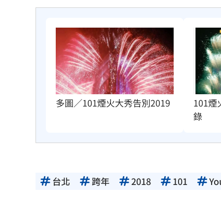
多圖／101煙火大秀告別2019
101
錄
台北
跨年
2018
101
Yo