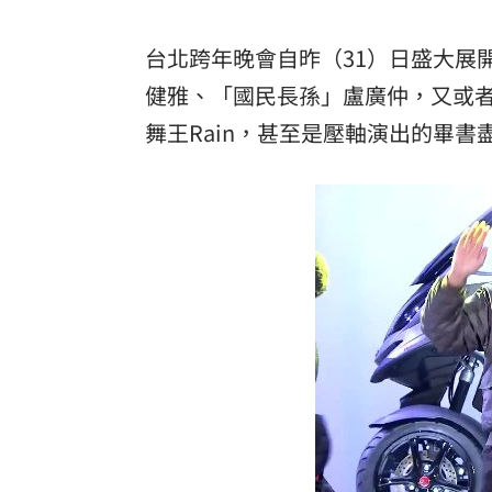
8國球員齊聚高雄 Formosa 7s掀足球
台北跨年晚會自昨（31）日盛大展
理想混蛋號召粉絲跨海追星吃美食！
18:
健雅、「國民長孫」盧廣仲，又或者
舞王Rain，甚至是壓軸演出的畢