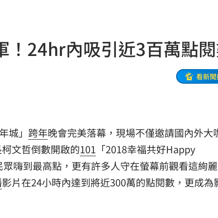
特報
13:21
國
13:13
！24hr內吸引近3百萬點閱
味道
13:12
舉辦
13:08
看新聞
回應
13:08
發聲
13:05
新年城」
跨年
晚會完美落幕，現場不僅邀請國內外大
徒刑
13:03
長柯文哲倒數開啟的
101
「2018幸福共好Happy
場的民眾嗨到最高點，更有許多人守在螢幕前觀看這絢
播
影片在24小時內達到將近300萬的點閱數，更成為
賽
13:00
s
12:53