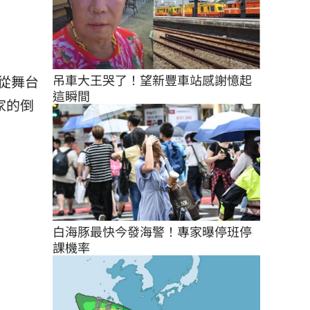
吊車大王哭了！望新豐車站感謝憶起
從舞台
這瞬間
家的倒
白海豚最快今發海警！專家曝停班停
課機率