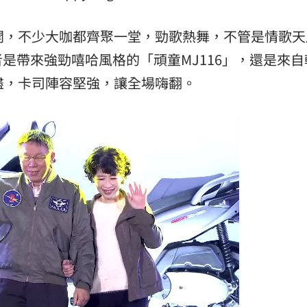
熱潮
10:00
開，不少大咖都齊聚一堂，勁歌熱舞，不管是情歌天
15
是帶來強勁嘻哈風格的「頑童MJ116」，還是來自
書盡，卡司陣容堅強，讓全場嗨翻。