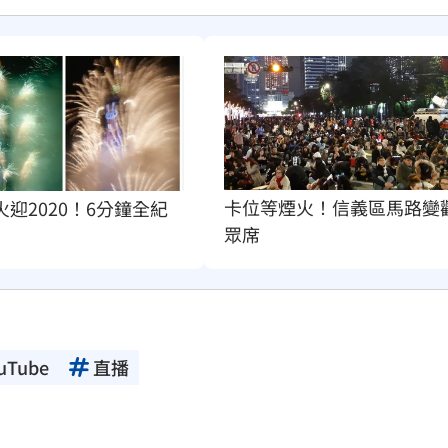
卡位等煙火！信義區馬路變
煙火迎2020！6分鐘全紀
眾席
uTube
直播