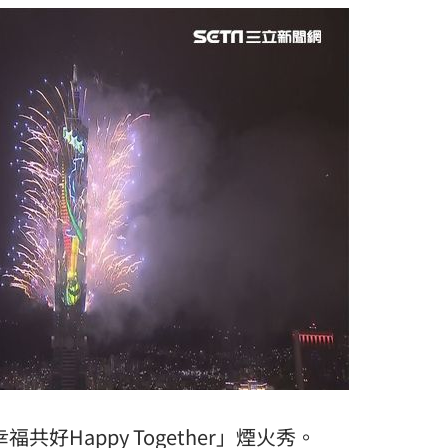
12:51
12:50
入獄
12:49
慈濟
12:49
」氣
12:00
成形
12:00
幸福共好Happy Together」煙火秀。
場！
10:30